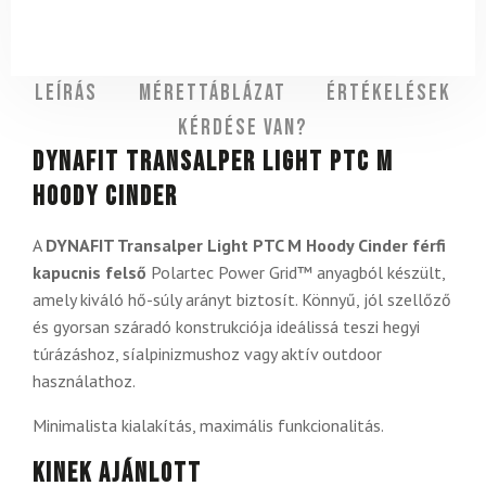
Leírás
Mérettáblázat
Értékelések
Kérdése van?
DYNAFIT Transalper Light PTC M
Hoody Cinder
A
DYNAFIT Transalper Light PTC M Hoody Cinder férfi
kapucnis felső
Polartec Power Grid™ anyagból készült,
amely kiváló hő-súly arányt biztosít. Könnyű, jól szellőző
és gyorsan száradó konstrukciója ideálissá teszi hegyi
túrázáshoz, síalpinizmushoz vagy aktív outdoor
használathoz.
Minimalista kialakítás, maximális funkcionalitás.
Kinek ajánlott