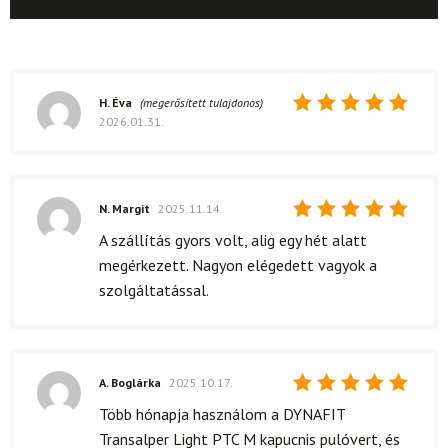
H. Éva
(megerősített tulajdonos)
2026.01.31.
Értékelés:
5
/ 5
N. Margit
2025.11.14.
Értékelés:
A szállítás gyors volt, alig egy hét alatt
5
/ 5
megérkezett. Nagyon elégedett vagyok a
szolgáltatással.
A. Boglárka
2025.10.17.
Értékelés:
Több hónapja használom a DYNAFIT
5
/ 5
Transalper Light PTC M kapucnis pulóvert, és