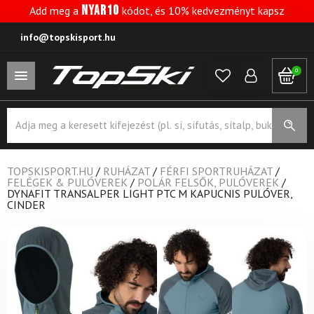
NYAR10
Add meg a
kódot, és 10% kedvezményt kapsz
info@topskisport.hu
0
Products
search
TOPSKISPORT.HU
/
RUHÁZAT
/
FÉRFI SPORTRUHÁZAT
/
FELÉGEK & PULÓVEREK
/
POLÁR FELSŐK, PULÓVEREK
/
DYNAFIT TRANSALPER LIGHT PTC M KAPUCNIS PULÓVER,
CINDER