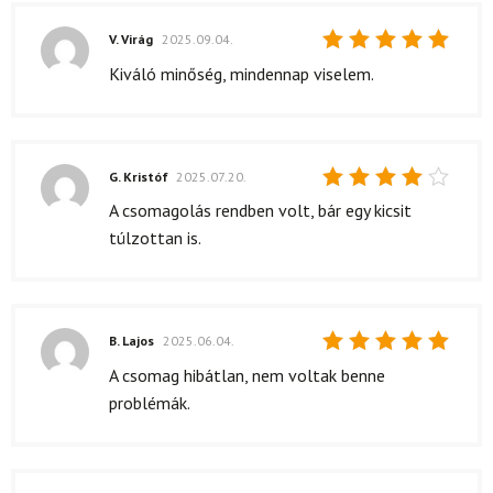
V. Virág
2025.09.04.
Értékelés:
Kiváló minőség, mindennap viselem.
5
/ 5
G. Kristóf
2025.07.20.
Értékelés:
A csomagolás rendben volt, bár egy kicsit
4
/ 5
túlzottan is.
B. Lajos
2025.06.04.
Értékelés:
A csomag hibátlan, nem voltak benne
5
/ 5
problémák.