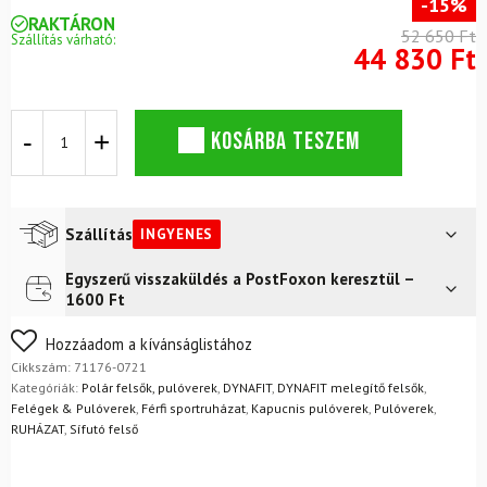
-15%
RAKTÁRON
52 650 Ft
Szállítás várható:
44 830 Ft
DYNAFIT
KOSÁRBA TESZEM
Transalper
Light
PTC
M
kapucnis
Szállítás
INGYENES
pulóver,
Cinder
Egyszerű visszaküldés a PostFoxon keresztül –
Futár a címre
Ingyenes
mennyiség
1600 Ft
FoxPost
Ingyenes
Nem biztos a választásában? Semmi gond – a terméket
Hozzáadom a kívánságlistához
egyszerűen visszaküldheti 14 napon belül, indoklás nélkül.
Cikkszám:
71176-0721
Mik a visszaküldés feltételei?
Kategóriák:
Polár felsők, pulóverek
,
DYNAFIT
,
DYNAFIT melegítő felsők
,
Felégek & Pulóverek
,
Férfi sportruházat
,
Kapucnis pulóverek
,
Pulóverek
,
RUHÁZAT
,
Sífutó felső