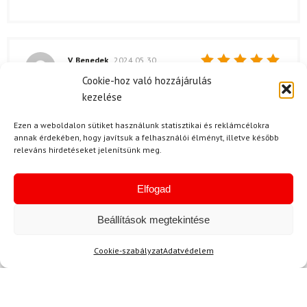
V. Benedek
2024.05.30.
Értékelés:
Cookie-hoz való hozzájárulás
Minden rendben volt a kiszállítással,
5
/ 5
kezelése
elégedett vagyok.!?
Ezen a weboldalon sütiket használunk statisztikai és reklámcélokra
annak érdekében, hogy javítsuk a felhasználói élményt, illetve később
releváns hirdetéseket jelenítsünk meg.
S. Hajnalka
2024.05.25.
Értékelés:
Nagyon tetszik a pulóver, kiváló minőségű
Elfogad
5
/ 5
anyagból készült.
Beállítások megtekintése
Cookie-szabályzat
Adatvédelem
S. Adrienn
2024.02.19.
Értékelés:
Nagyon elégedett vagyok ezzel a pulóverrel. A
5
/ 5
minősége elképesztő, az anyaga puha és