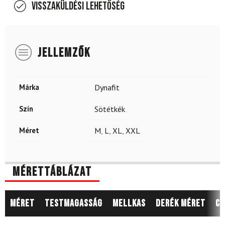
Visszaküldési lehetőség
JELLEMZŐK
Márka
Dynafit
Szín
Sötétkék
Méret
M
,
L
,
XL
,
XXL
Mérettáblázat
Méret
Testmagasság
Mellkas
Derék méret
Cs