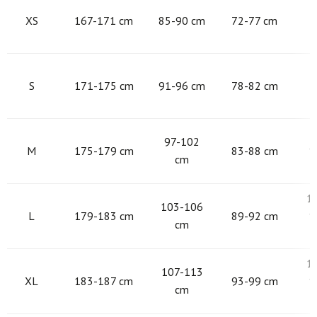
8
XS
167-171 cm
85-90 cm
72-77 cm
9
S
171-175 cm
91-96 cm
78-82 cm
9
97-102
M
175-179 cm
83-88 cm
1
cm
1
103-106
L
179-183 cm
89-92 cm
1
cm
1
107-113
XL
183-187 cm
93-99 cm
1
cm