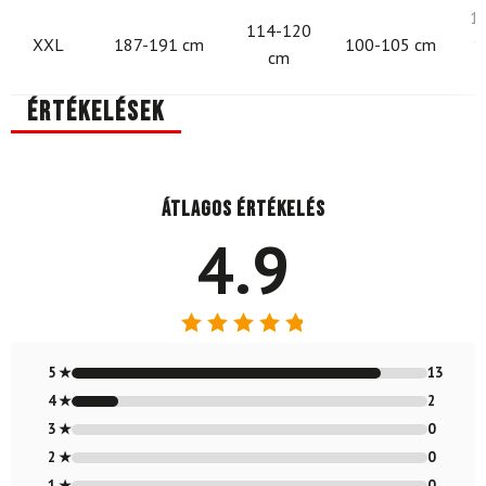
1
114-120
XXL
187-191 cm
100-105 cm
1
cm
Értékelések
Átlagos értékelés
4.9
Értékelés:
4.87
/ 5
5 ★
13
4 ★
2
3 ★
0
2 ★
0
1 ★
0