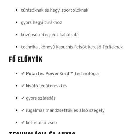
túrázóknak és hegyi sportolóknak
gyors hegyi túrákhoz
középső rétegként kabát alá
technikai, könnyű kapucnis felsőt kereső férfiaknak
Fő előnyök
✔
Polartec Power Grid™
technológia
✔ kiváló légáteresztés
✔ gyors száradás
✔ rugalmas mandzsetták és alsó szegély
✔ két elülső zseb