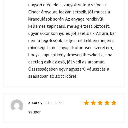
nagyon elégedett vagyok vele. A színe, a
Cinder árnyalat, igazán tetszik, jól mutat a
kirándulások során. Az anyaga rendkívül
kellemes tapintású, meleg érzést biztosít,
ugyanakkor könnyű és jól szellőzik. Az ára, bár
nem a legolcsóbb, teljes mértékben megéri a
minőséget, amit nyújt. Különösen szeretem,
hogy a kapucni kényelmesen illeszkedik, s ha
esetleg esik az eső, jól védi az arcomat.
Összességében egy nagyszerű választás a
szabadban töltött időre!
A. Károly
2025.09.28.
Értékelés:
szuper
5
/ 5