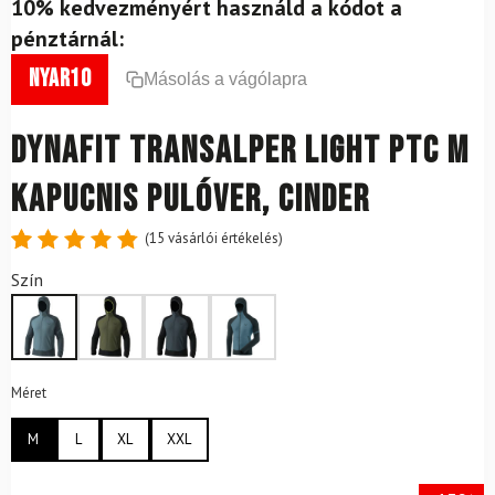
10% kedvezményért használd a kódot a
pénztárnál:
nyar10
Másolás a vágólapra
DYNAFIT Transalper Light PTC M
kapucnis pulóver, Cinder
(
15
vásárlói értékelés)
Értékelés
15
Szín
4.87
az
5-ből,
értékelés
alapján
Méret
M
L
XL
XXL