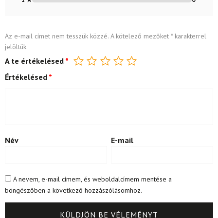
Az e-mail címet nem tesszük közzé.
A kötelező mezőket
*
karakterrel
jelöltük
A te értékelésed
*
Értékelésed
*
Név
E-mail
A nevem, e-mail címem, és weboldalcímem mentése a
böngészőben a következő hozzászólásomhoz.