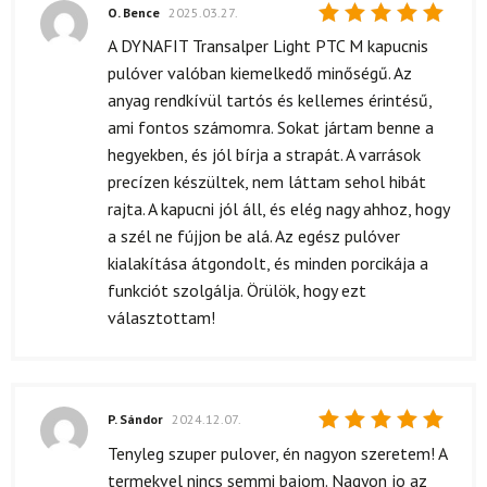
O. Bence
2025.03.27.
Értékelés:
A DYNAFIT Transalper Light PTC M kapucnis
5
/ 5
pulóver valóban kiemelkedő minőségű. Az
anyag rendkívül tartós és kellemes érintésű,
ami fontos számomra. Sokat jártam benne a
hegyekben, és jól bírja a strapát. A varrások
precízen készültek, nem láttam sehol hibát
rajta. A kapucni jól áll, és elég nagy ahhoz, hogy
a szél ne fújjon be alá. Az egész pulóver
kialakítása átgondolt, és minden porcikája a
funkciót szolgálja. Örülök, hogy ezt
választottam!
P. Sándor
2024.12.07.
Értékelés:
Tenyleg szuper pulover, én nagyon szeretem! A
5
/ 5
termekvel nincs semmi bajom. Nagyon jo az