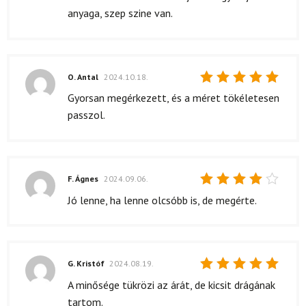
anyaga, szep szine van.
O. Antal
2024.10.18.
Értékelés:
Gyorsan megérkezett, és a méret tökéletesen
5
/ 5
passzol.
F. Ágnes
2024.09.06.
Értékelés:
Jó lenne, ha lenne olcsóbb is, de megérte.
4
/ 5
G. Kristóf
2024.08.19.
Értékelés:
A minősége tükrözi az árát, de kicsit drágának
5
/ 5
tartom.