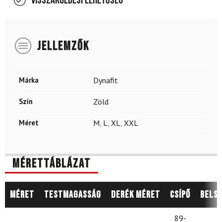
Visszaküldési lehetőség
JELLEMZŐK
Márka
Dynafit
Szín
Zöld
Méret
M
,
L
,
XL
,
XXL
Mérettáblázat
Méret
Testmagasság
Derék méret
Csípő
Belső
89-