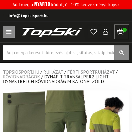
NYAR10
Add meg a
kódot, és 10% kedvezményt kapsz
info@topskisport.hu
0
Products
search
TOPSKISPORT.HU
/
RUHÁZAT
/
FÉRFI SPORTRUHÁZAT
/
RÖVIDNADRÁGOK
/
DYNAFIT TRANSALPER2 LIGHT
DYNASTRETCH RÖVIDNADRÁG M KATONAI ZÖLD