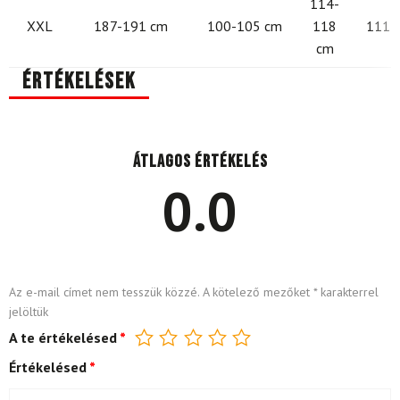
114-
XXL
187-191 cm
100-105 cm
118
111 -
cm
Értékelések
Átlagos értékelés
0.0
Az e-mail címet nem tesszük közzé.
A kötelező mezőket
*
karakterrel
jelöltük
A te értékelésed
*
Értékelésed
*