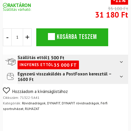
-11%
RAKTÁRON
35 100 Ft
Szállítás várható:
31 180 Ft
DYNAFIT
KOSÁRBA TESZEM
Transalper2
Light
Dynastretch
Rövidnadrág
1 500
Ft
Szállítás ettől
M
35 000
FT
INGYENES ETTŐL
Katonai
Zöld
Egyszerű visszaküldés a PostFoxon keresztül –
Futár a címre
2 400
Ft
mennyiség
1600 Ft
FoxPost
1 500
Ft
Nem biztos a választásában? Semmi gond – a terméket
Hozzáadom a kívánságlistához
egyszerűen visszaküldheti 14 napon belül, indoklás nélkül.
Cikkszám:
71322-5A41
Mik a visszaküldés feltételei?
Kategóriák:
Rövidnadrágok
,
DYNAFIT
,
DYNAFIT rövidnadrágok
,
Férfi
sportruházat
,
RUHÁZAT