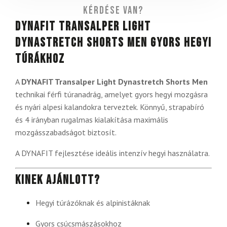
Kérdése van?
DYNAFIT Transalper Light
Dynastretch Shorts Men gyors hegyi
túrákhoz
A
DYNAFIT Transalper Light Dynastretch Shorts Men
technikai férfi túranadrág, amelyet gyors hegyi mozgásra
és nyári alpesi kalandokra terveztek. Könnyű, strapabíró
és 4 irányban rugalmas kialakítása maximális
mozgásszabadságot biztosít.
A DYNAFIT fejlesztése ideális intenzív hegyi használatra.
Kinek ajánlott?
Hegyi túrázóknak és alpinistáknak
Gyors csúcsmászásokhoz