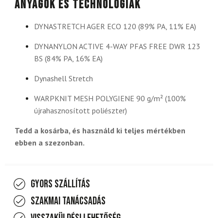
Anyagok és technológiák
DYNASTRETCH AGER ECO 120 (89% PA, 11% EA)
DYNANYLON ACTIVE 4-WAY PFAS FREE DWR 123
BS (84% PA, 16% EA)
Dynashell Stretch
WARPKNIT MESH POLYGIENE 90 g/m² (100%
újrahasznosított poliészter)
Tedd a kosárba, és használd ki teljes mértékben
ebben a szezonban.
Gyors szállítás
Szakmai tanácsadás