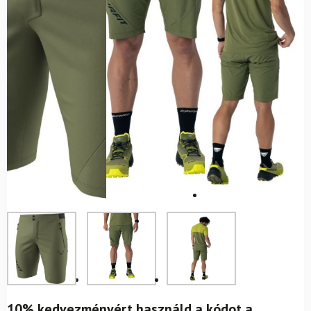
10% kedvezményért használd a kódot a