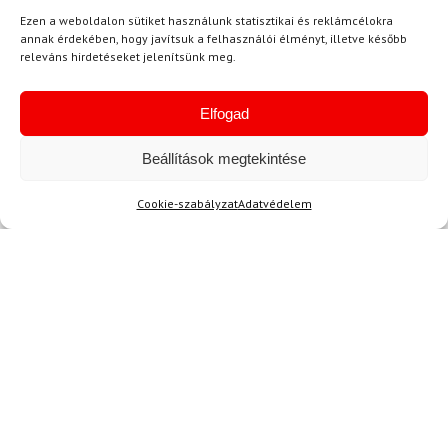
-12%
-14%
Ezen a weboldalon sütiket használunk statisztikai és reklámcélokra
Ingyenes szállítás
annak érdekében, hogy javítsuk a felhasználói élményt, illetve később
releváns hirdetéseket jelenítsünk meg.
Elfogad
Beállítások megtekintése
Cookie-szabályzat
Adatvédelem
11
35-38
LEKI
DYNAFIT
Síkesztyű LEKI Detect XT
Zokni DYNAFIT Stay Fast
3D Mitt
SK zöld/narancs
50 700 Ft
44 830 Ft
8 580 Ft
7 390 Ft
Raktáron
Raktáron