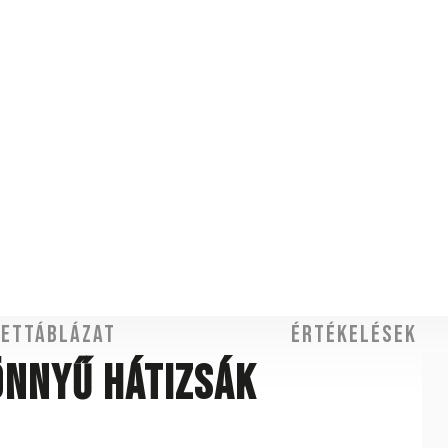
ettáblázat
Értékelések
önnyű hátizsák