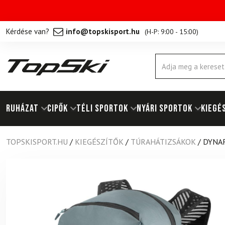
Kérdése van?
info@topskisport.hu
(
H-P: 9:00 - 15:00
)
Products
search
RUHÁZAT
Cipők
TÉLI SPORTOK
NYÁRI SPORTOK
KIEGÉ
TOPSKISPORT.HU
/
KIEGÉSZÍTŐK
/
TÚRAHÁTIZSÁKOK
/
DYNAF