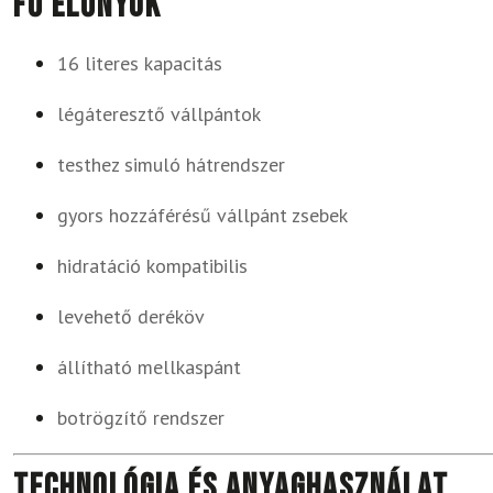
Fő előnyök
16 literes kapacitás
légáteresztő vállpántok
testhez simuló hátrendszer
gyors hozzáférésű vállpánt zsebek
hidratáció kompatibilis
levehető deréköv
állítható mellkaspánt
botrögzítő rendszer
Technológia és anyaghasználat