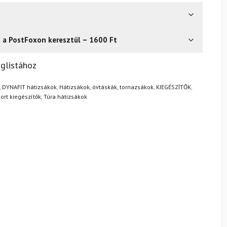
s a PostFoxon keresztül – 1600 Ft
? Semmi gond – a terméket egyszerűen visszaküldheti 14
glistához
.
Mik a visszaküldés feltételei?
,
DYNAFIT hátizsákok
,
Hátizsákok, övtáskák, tornazsákok
,
KIEGÉSZÍTŐK
,
ort kiegészítők
,
Túra hátizsákok