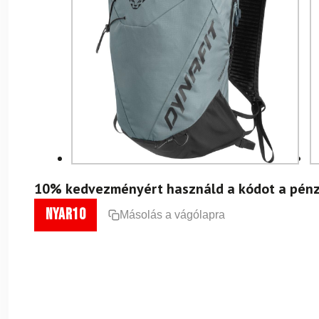
10% kedvezményért használd a kódot a pénz
nyar10
Másolás a vágólapra