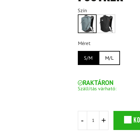
Szín
Méret
S/M
M/L
RAKTÁRON
Szállítás várható:
DYNAFIT
K
Traverse
16
hátizsák