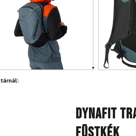
tárnál:
DYNAFIT Tr
füstkék