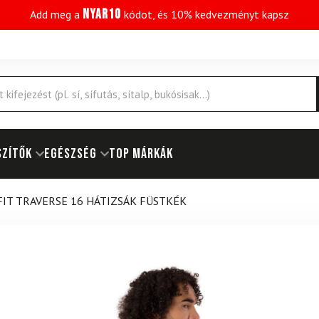
NYAR10
Add meg a
kódot, és 10% kedvezményt kapsz
SZÍTŐK
EGÉSZSÉG
Top márkák
IT TRAVERSE 16 HÁTIZSÁK FÜSTKÉK