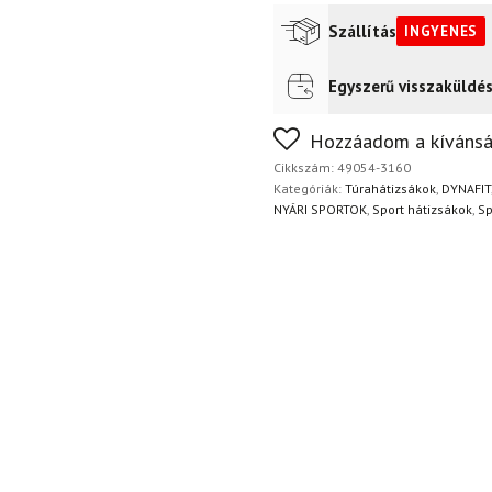
füstkék
mennyiség
Szállítás
INGYENES
Egyszerű visszaküldé
Futár a címre
Ingyenes
FoxPost
Ingyenes
Nem biztos a választásában
Hozzáadom a kívánsá
napon belül, indoklás nélkül
Cikkszám:
49054-3160
Kategóriák:
Túrahátizsákok
,
DYNAFIT
NYÁRI SPORTOK
,
Sport hátizsákok
,
Sp