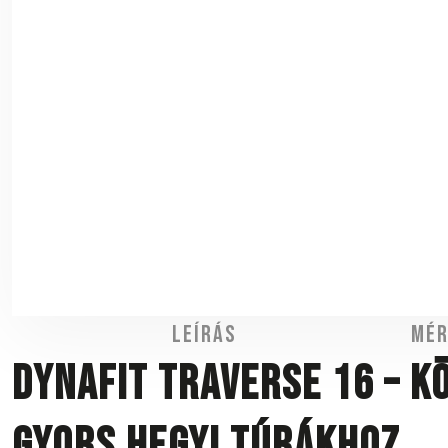
Leírás
Mér
DYNAFIT Traverse 16 – k
gyors hegyi túrákhoz