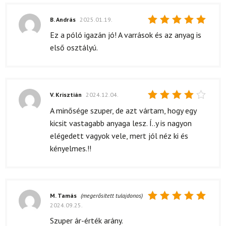
B. András
2025.01.19.
Értékelés:
Ez a póló igazán jó! A varrások és az anyag is
5
/ 5
első osztályú.
V. Krisztián
2024.12.04.
Értékelés:
A minősége szuper, de azt vártam, hogy egy
4
/ 5
kicsit vastagabb anyaga lesz. Í..y is nagyon
elégedett vagyok vele, mert jól néz ki és
kényelmes.!!
M. Tamás
(megerősített tulajdonos)
2024.09.25.
Értékelés:
5
/ 5
Szuper ár-érték arány.