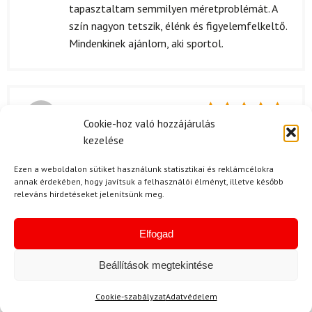
tapasztaltam semmilyen méretproblémát. A
szín nagyon tetszik, élénk és figyelemfelkeltő.
Mindenkinek ajánlom, aki sportol.
S. Máté
2024.04.09.
Cookie-hoz való hozzájárulás
Értékelés:
A póló minősége tényleg fantasztikus. Nagyon
5
/ 5
kezelése
kényelmes viselet, a anyaga is remekül
lélegzik, így aktív mozgás közben is jól
Ezen a weboldalon sütiket használunk statisztikai és reklámcélokra
használható. Örülök, hogy megvettem!
annak érdekében, hogy javítsuk a felhasználói élményt, illetve később
releváns hirdetéseket jelenítsünk meg.
Elfogad
M. Béla
2024.04.05.
Beállítások megtekintése
Értékelés:
Nagyon gyorsan megkaptam a termekvel, par
5
/ 5
napon belul itt volt.. Szep... A csomagolas is
Cookie-szabályzat
Adatvédelem
rendben volt.