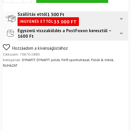
2
MS/S
TEE
1 500
Ft
Szállítás ettől
Golden
35 000
FT
INGYENES ETTŐL
Lime
póló
Egyszerű visszaküldés a PostFoxon keresztül –
Futár a címre
2 400
Ft
mennyiség
1600 Ft
FoxPost
1 500
Ft
Nem biztos a választásában? Semmi gond – a terméket
Hozzáadom a kívánságlistához
egyszerűen visszaküldheti 14 napon belül, indoklás nélkül.
Cikkszám:
70670-2880
Mik a visszaküldés feltételei?
Kategóriák:
DYNAFIT
,
DYNAFIT pólók
,
Férfi sportruházat
,
Pólók & trikók
,
RUHÁZAT