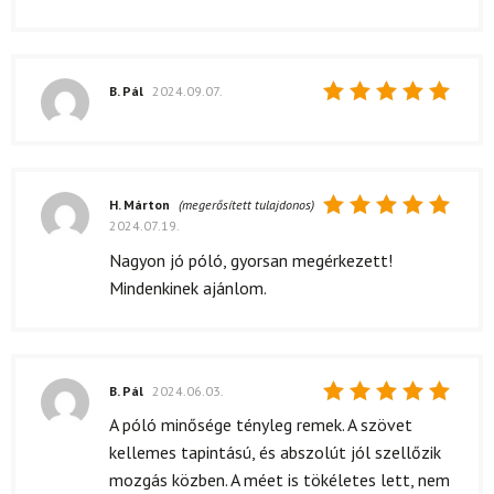
B. Pál
2024.09.07.
Értékelés:
5
/ 5
H. Márton
(megerősített tulajdonos)
2024.07.19.
Értékelés:
5
/ 5
Nagyon jó póló, gyorsan megérkezett!
Mindenkinek ajánlom.
B. Pál
2024.06.03.
Értékelés:
A póló minősége tényleg remek. A szövet
5
/ 5
kellemes tapintású, és abszolút jól szellőzik
mozgás közben. A méet is tökéletes lett, nem