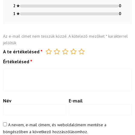
2 ★
0
1 ★
0
Az e-mail címet nem tesszük közzé.
A kötelező mezőket
*
karakterrel
jelöltük
A te értékelésed
*
Értékelésed
*
Név
E-mail
A nevem, e-mail címem, és weboldalcímem mentése a
böngészőben a következő hozzászólásomhoz.