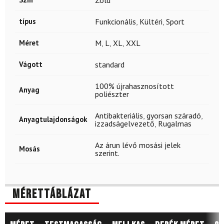
Zöld
típus
Funkcionális
,
Kültéri
,
Sport
Méret
M
,
L
,
XL
,
XXL
Vágott
standard
100% újrahasznosított
Anyag
poliészter
Antibakteriális
,
gyorsan száradó
,
Anyagtulajdonságok
izzadságelvezető
,
Rugalmas
Az árun lévő mosási jelek
Mosás
szerint.
Mérettáblázat