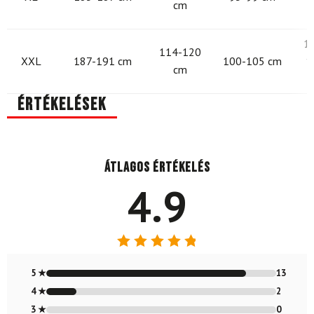
cm
1
114-120
XXL
187-191 cm
100-105 cm
1
cm
Értékelések
Átlagos értékelés
4.9
Értékelés:
4.87
/ 5
5 ★
13
4 ★
2
3 ★
0