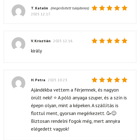
T. Katalin
(megerősített tulajdonos)
2025.12.17.
Értékelés:
5
/ 5
V. Krisztián
2025.12.16.
Értékelés:
király
5
/ 5
H. Petra
2025.10.23.
Értékelés:
Ajándékba vettem a férjemnek, és nagyon
5
/ 5
örült neki! ⭐ A póló anyaga szuper, és a szín is
épepn olyan, mint a képeken. A szállítás is
flottul ment, gyorsan megérkezett. 🥳😊
Biztosan rendelni fogok még, mert annyira
elégedett vagyok!