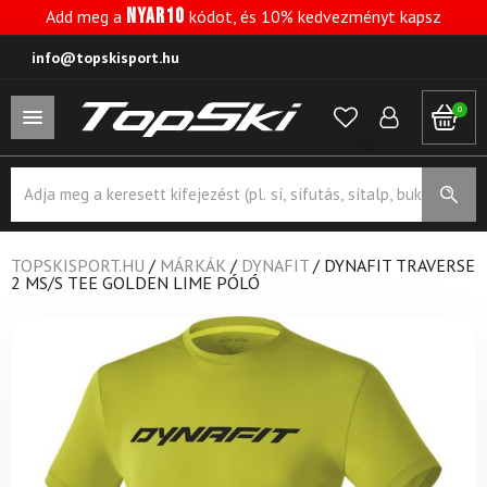
NYAR10
Add meg a
kódot, és 10% kedvezményt kapsz
info@topskisport.hu
0
Products
search
TOPSKISPORT.HU
/
MÁRKÁK
/
DYNAFIT
/
DYNAFIT TRAVERSE
2 MS/S TEE GOLDEN LIME PÓLÓ