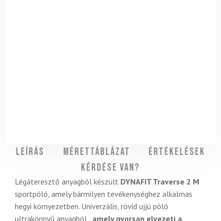
Leírás
Mérettáblázat
Értékelések
Kérdése van?
Légáteresztő anyagból készült
DYNAFIT Traverse 2 M
sportpóló, amely bármilyen tevékenységhez alkalmas
hegyi környezetben. Univerzális, rövid ujjú póló
ultrakönnyű anyagból
, amely gyorsan elvezeti a