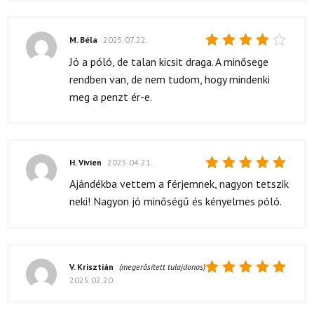
M. Béla
2025.07.22.
Értékelés:
Jó a póló, de talan kicsit draga. A minősege
4
/ 5
rendben van, de nem tudom, hogy mindenki
meg a penzt ér-e.
H. Vivien
2025.04.21.
Értékelés:
Ajándékba vettem a férjemnek, nagyon tetszik
5
/ 5
neki! Nagyon jó minőségű és kényelmes póló.
V. Krisztián
(megerősített tulajdonos)
2025.02.20.
Értékelés:
5
/ 5