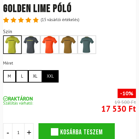
Golden Lime póló
(
15
vásárlói értékelés)
Értékelés
15
Szín
4.87
az
5-ből,
értékelés
alapján
Méret
M
L
XL
XXL
-10%
RAKTÁRON
19 500 Ft
Szállítás várható:
17 530 Ft
DYNAFIT
KOSÁRBA TESZEM
Traverse