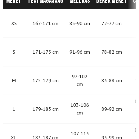
Méret
Testmagasság
Mellkas
Derék méret
Cs
8
XS
167-171 cm
85-90 cm
72-77 cm
9
S
171-175 cm
91-96 cm
78-82 cm
9
97-102
M
175-179 cm
83-88 cm
1
cm
1
103-106
L
179-183 cm
89-92 cm
1
cm
1
107-113
XL
183-187 cm
93-99 cm
1