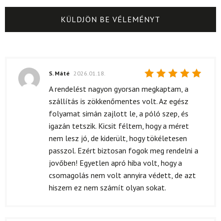
S. Máté
2026.01.18.
Értékelés:
A rendelést nagyon gyorsan megkaptam, a
5
/ 5
szállítás is zökkenőmentes volt. Az egész
folyamat simán zajlott le, a póló szep, és
igazán tetszik. Kicsit féltem, hogy a méret
nem lesz jó, de kiderült, hogy tökéletesen
passzol. Ezért biztosan fogok meg rendelni a
jovőben! Egyetlen apró hiba volt, hogy a
csomagolás nem volt annyira védett, de azt
hiszem ez nem számít olyan sokat.