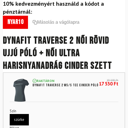
10% kedvezményért használd a kódot a
pénztárnál:
nyar10
Másolás a vágólapra
DYNAFIT Traverse 2 női rövid
ujjú póló + női ultra
harisnyanadrág Cinder szett
19 500
Ft
RAKTÁRON
17 530
Ft
DYNAFIT Traverse 2 WS/S TEE Cinder póló
Szín
szürke