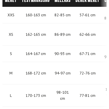
Méret
Testmagasság
Mellkas
Derék méret
Cs
8
XXS
160-163 cm
82-85 cm
57-61 cm
87
8
XS
162-165 cm
86-89 cm
62-66 cm
9
S
164-167 cm
90-93 cm
67-71 cm
97
9
M
168-172 cm
94-97 cm
72-76 cm
1
1
98-101
L
170-173 cm
77-81 cm
1
cm