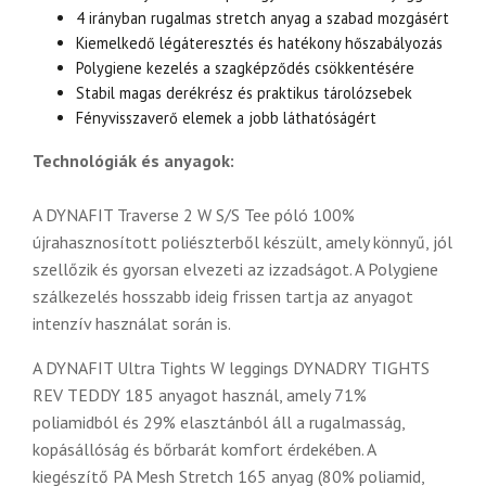
4 irányban rugalmas stretch anyag a szabad mozgásért
Kiemelkedő légáteresztés és hatékony hőszabályozás
Polygiene kezelés a szagképződés csökkentésére
Stabil magas derékrész és praktikus tárolózsebek
Fényvisszaverő elemek a jobb láthatóságért
Technológiák és anyagok:
A DYNAFIT Traverse 2 W S/S Tee póló 100%
újrahasznosított poliészterből készült, amely könnyű, jól
szellőzik és gyorsan elvezeti az izzadságot. A Polygiene
szálkezelés hosszabb ideig frissen tartja az anyagot
intenzív használat során is.
A DYNAFIT Ultra Tights W leggings DYNADRY TIGHTS
REV TEDDY 185 anyagot használ, amely 71%
poliamidból és 29% elasztánból áll a rugalmasság,
kopásállóság és bőrbarát komfort érdekében. A
kiegészítő PA Mesh Stretch 165 anyag (80% poliamid,