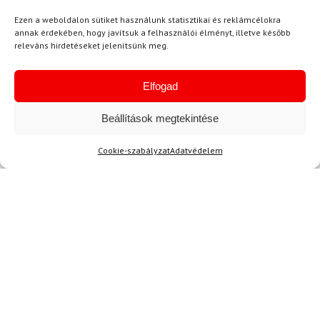
Ajánlott
NEMRÉG MEGTEKINTETT
Lehet, hog
Ezen a weboldalon sütiket használunk statisztikai és reklámcélokra
annak érdekében, hogy javítsuk a felhasználói élményt, illetve később
releváns hirdetéseket jelenítsünk meg.
-9%
-14%
Elfogad
Ingyenes szállítás
Beállítások megtekintése
Cookie-szabályzat
Adatvédelem
XXL
3XL
35-38
SPYDER
DYNAFIT
Kabát SPYDER Titan Acid
Zokni DYNAFIT Stay Fast
Yellow
SK zöld/narancs