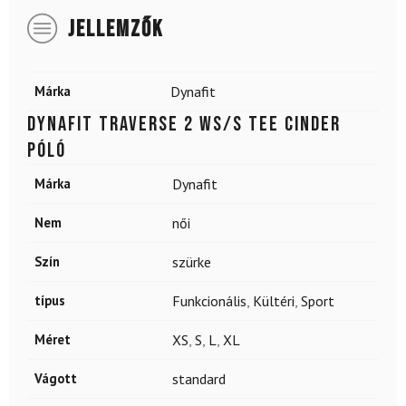
JELLEMZŐK
Márka
Dynafit
DYNAFIT Traverse 2 WS/S TEE Cinder
póló
Márka
Dynafit
Nem
női
Szín
szürke
típus
Funkcionális
,
Kültéri
,
Sport
Méret
XS
,
S
,
L
,
XL
Vágott
standard