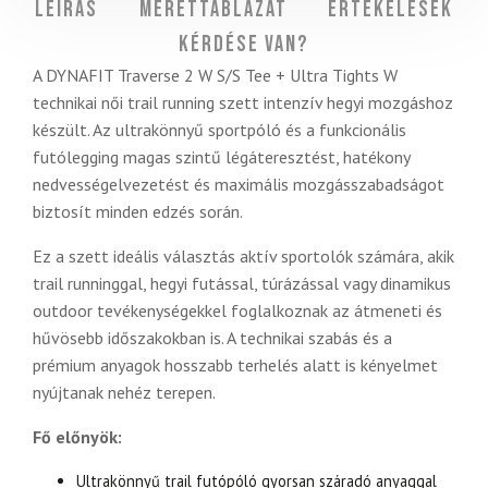
Leírás
Mérettáblázat
Értékelések
Kérdése van?
A DYNAFIT Traverse 2 W S/S Tee + Ultra Tights W
technikai női trail running szett intenzív hegyi mozgáshoz
készült. Az ultrakönnyű sportpóló és a funkcionális
futólegging magas szintű légáteresztést, hatékony
nedvességelvezetést és maximális mozgásszabadságot
biztosít minden edzés során.
Ez a szett ideális választás aktív sportolók számára, akik
trail runninggal, hegyi futással, túrázással vagy dinamikus
outdoor tevékenységekkel foglalkoznak az átmeneti és
hűvösebb időszakokban is. A technikai szabás és a
prémium anyagok hosszabb terhelés alatt is kényelmet
nyújtanak nehéz terepen.
Fő előnyök:
Ultrakönnyű trail futópóló gyorsan száradó anyaggal