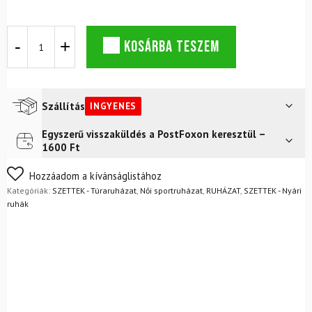
DYNAFIT
KOSÁRBA TESZEM
Traverse
2
női
rövid
ujjú
Szállítás
INGYENES
póló
+
Egyszerű visszaküldés a PostFoxon keresztül –
Futár a címre
Ingyenes
női
1600 Ft
ultra
FoxPost
Ingyenes
harisnyanadrág
Nem biztos a választásában? Semmi gond – a terméket
Hozzáadom a kívánságlistához
Cinder
egyszerűen visszaküldheti 14 napon belül, indoklás nélkül.
Kategóriák:
SZETTEK - Túraruházat
,
Női sportruházat
,
RUHÁZAT
,
SZETTEK - Nyári
szett
Mik a visszaküldés feltételei?
ruhák
mennyiség