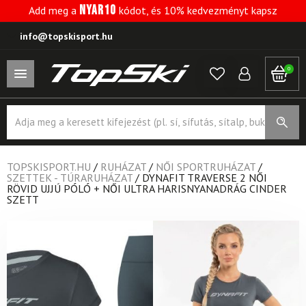
NYAR10
Add meg a
kódot, és 10% kedvezményt kapsz
info@topskisport.hu
0
Products
search
TOPSKISPORT.HU
/
RUHÁZAT
/
NŐI SPORTRUHÁZAT
/
SZETTEK - TÚRARUHÁZAT
/
DYNAFIT TRAVERSE 2 NŐI
RÖVID UJJÚ PÓLÓ + NŐI ULTRA HARISNYANADRÁG CINDER
SZETT