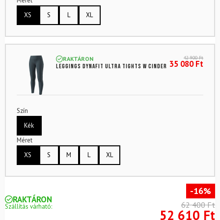
Méret
XS
S
L
XL
42 900
Ft
RAKTÁRON
35 080
Ft
Leggings DYNAFIT Ultra Tights W Cinder
Szín
Kék
Méret
XS
S
M
L
XL
-16%
RAKTÁRON
62 400 Ft
Szállítás várható:
52 610 Ft