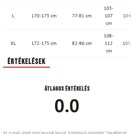
103-
L
170-173 cm
77-81 cm
107
104 -
cm
108-
XL
172-175 cm
82-86 cm
112
105 -
cm
Értékelések
Átlagos értékelés
0.0
Az e-mail címet nem tesszük közzé.
A kötelező mezőket
*
karakterrel