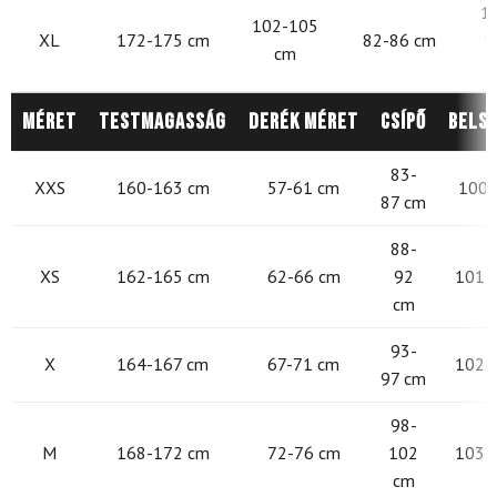
1
102-105
XL
172-175 cm
82-86 cm
1
cm
Méret
Testmagasság
Derék méret
Csípő
Belső
83-
XXS
160-163 cm
57-61 cm
100-
87 cm
88-
XS
162-165 cm
62-66 cm
92
101 -
cm
93-
X
164-167 cm
67-71 cm
102 -
97 cm
98-
M
168-172 cm
72-76 cm
102
103 -
cm