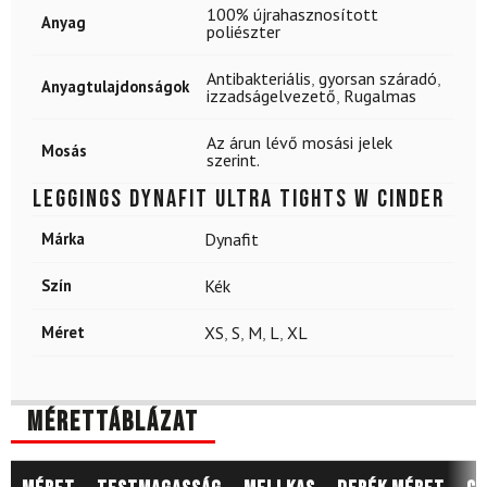
100% újrahasznosított
Anyag
poliészter
Antibakteriális
,
gyorsan száradó
,
Anyagtulajdonságok
izzadságelvezető
,
Rugalmas
Az árun lévő mosási jelek
Mosás
szerint.
Leggings DYNAFIT Ultra Tights W Cinder
Márka
Dynafit
Szín
Kék
Méret
XS
,
S
,
M
,
L
,
XL
Mérettáblázat