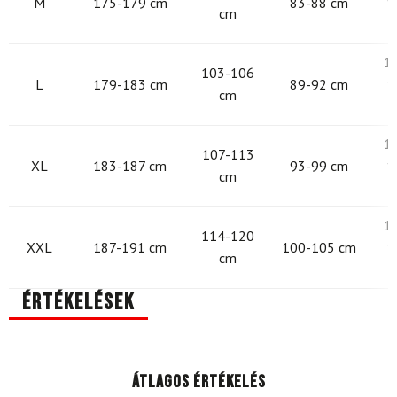
M
175-179 cm
83-88 cm
1
cm
1
103-106
L
179-183 cm
89-92 cm
1
cm
1
107-113
XL
183-187 cm
93-99 cm
1
cm
1
114-120
XXL
187-191 cm
100-105 cm
1
cm
Értékelések
Átlagos értékelés