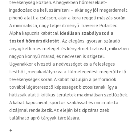
tevékenység közben. A hegyekben hőmérséklet-
ingadozásokra kell számítani – akár egy jól megérdemelt
pihenő alatt a csúcson, akár a kora reggeli mászás során.
A minimalista, nagy teljesítményű Traverse Polartec
Alpha kapucnis kabáttal
ideálisan szabályozod a
tested hőmérsékletét
. Az elegáns, gyorsan száradó
anyag kellemes meleget és kényelmet biztosít, miközben
nagyon könnyű marad, és nedvesen is szigetel.
Ugyanakkor elvezeti a nedvességet és a felesleges
testhőt, megakadályozva a túlmelegedést megerőltető
tevékenységek során. A kabát hátulján a perforációk
további légáteresztő képességet biztosítanak, így a
hátizsák alatti kritikus területek maximálisan szellőzőek.
A kabát kapucnival, sportos szabással és minimalista
dizájnnal rendelkezik. Az elején két cipzáras zseb
található apró tárgyak tárolására.
+