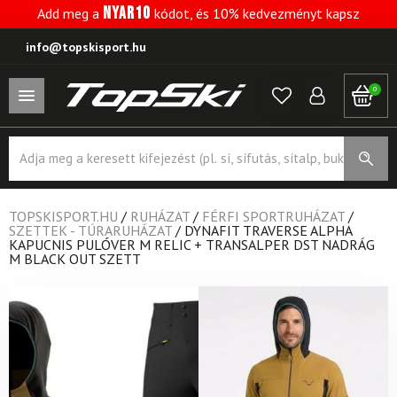
NYAR10
Add meg a
kódot, és 10% kedvezményt kapsz
info@topskisport.hu
0
Products
search
TOPSKISPORT.HU
/
RUHÁZAT
/
FÉRFI SPORTRUHÁZAT
/
SZETTEK - TÚRARUHÁZAT
/
DYNAFIT TRAVERSE ALPHA
KAPUCNIS PULÓVER M RELIC + TRANSALPER DST NADRÁG
M BLACK OUT SZETT