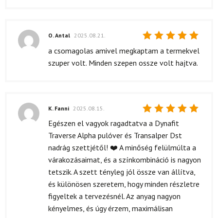
O. Antal
2025.08.21.
Értékelés:
a csomagolas amivel megkaptam a termekvel
5
/ 5
szuper volt. Minden szepen ossze volt hajtva.
K. Fanni
2025.08.15.
Értékelés:
Egészen el vagyok ragadtatva a Dynafit
5
/ 5
Traverse Alpha pulóver és Transalper Dst
nadrág szettjétől! ❤️ A minőség felülmúlta a
várakozásaimat, és a színkombináció is nagyon
tetszik. A szett tényleg jól össze van állítva,
és különösen szeretem, hogy minden részletre
figyeltek a tervezésnél. Az anyag nagyon
kényelmes, és úgy érzem, maximálisan