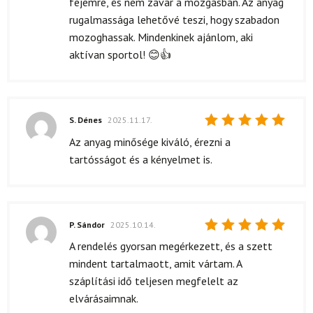
fejemre, és nem zavar a mozgásban. Az anyag
rugalmassága lehetővé teszi, hogy szabadon
mozoghassak. Mindenkinek ajánlom, aki
aktívan sportol! 😊👍
S. Dénes
2025.11.17.
Értékelés:
Az anyag minősége kiváló, érezni a
5
/ 5
tartósságot és a kényelmet is.
P. Sándor
2025.10.14.
Értékelés:
A rendelés gyorsan megérkezett, és a szett
5
/ 5
mindent tartalmaott, amit vártam. A
száplítási idő teljesen megfelelt az
elvárásaimnak.