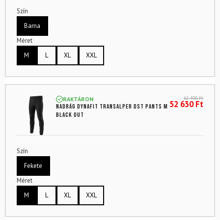
Szín
Barna
Méret
M
L
XL
XXL
62 400
Ft
RAKTÁRON
52 630
Ft
Nadrág DYNAFIT Transalper Dst Pants M
Black Out
Szín
Fekete
Méret
M
L
XL
XXL