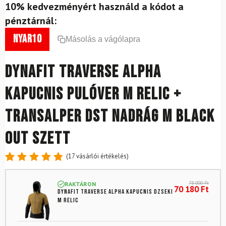
10% kedvezményért használd a kódot a
pénztárnál:
nyar10
Másolás a vágólapra
DYNAFIT Traverse Alpha
kapucnis pulóver M Relic +
Transalper Dst nadrág M Black
Out szett
(
17
vásárlói értékelés)
Értékelés
17
4.88
az
78 000
Ft
RAKTÁRON
5-ből,
70 180
Ft
DYNAFIT Traverse Alpha kapucnis dzseki
értékelés
M Relic
alapján