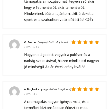
támogatja a mozgásomat, legyen szó akár
hegyre felmenésről, akár lemenésről.
Mindenkinek bátran ajánlom, akit érdekel a
sport és a szabadban való időtöltés! 😊👍
O. Bence
(megerősített tulajdonos)
2025.06.19.
Értékelés:
5
/ 5
Nagyon elégedett vagyok a pulóver és a
nadrág szett árával, hiszen mindkettő nagyon
jó minőségű. Az ár-érték arány kiváló!
A. Boglárka
(megerősített tulajdonos)
2025.04.20.
Értékelés:
5
/ 5
A csomagolás nagyon igényes volt, és a
termékek biztonságosan érkeztek meg.