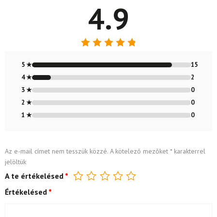
4.9
Értékelés:
4.88
/ 5
5 ★
15
4 ★
2
3 ★
0
2 ★
0
1 ★
0
Az e-mail címet nem tesszük közzé.
A kötelező mezőket
*
karakterrel
jelöltük
A te értékelésed
*
Értékelésed
*