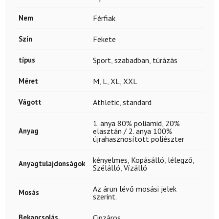
Nem
Férfiak
Szín
Fekete
típus
Sport
,
szabadban
,
túrázás
Méret
M
,
L
,
XL
,
XXL
Vágott
Athletic
,
standard
1. anya 80% poliamid
,
20%
Anyag
elasztán / 2. anya 100%
újrahasznosított poliészter
kényelmes
,
Kopásálló
,
lélegző
,
Anyagtulajdonságok
Szélálló
,
Vízálló
Az árun lévő mosási jelek
Mosás
szerint.
Bekapcsolás
Cipzáros