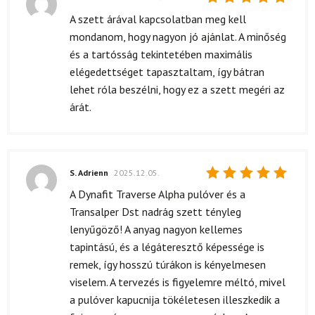
Értékelés:
A szett árával kapcsolatban meg kell
5
/ 5
mondanom, hogy nagyon jó ajánlat. A minőség
és a tartósság tekintetében maximális
elégedettséget tapasztaltam, így bátran
lehet róla beszélni, hogy ez a szett megéri az
árát.
S. Adrienn
2025.12.05.
Értékelés:
A Dynafit Traverse Alpha pulóver és a
5
/ 5
Transalper Dst nadrág szett tényleg
lenyűgöző! A anyag nagyon kellemes
tapintású, és a légáteresztő képessége is
remek, így hosszú túrákon is kényelmesen
viselem. A tervezés is figyelemre méltó, mivel
a pulóver kapucnija tökéletesen illeszkedik a