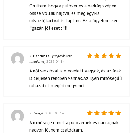
Örültem, hogy a pulóver és a nadrág szépen
össze voltak hajtva, és még egy kis
üdvözlőkártyát is kaptam. Ez a figyelmesség
!!gazán jól esett!!!!
B. Henrietta
(megerősített
tulajdonos)
2025.04.14.
Értékelés:
5
/ 5
A női verzióval is elégedett vagyok, és az árak
is teljesen rendben vannak. Az ilyen minőségűű
ruházatot megéri megvenni.
K. Gergő
2025.03.14.
Értékelés:
A minősége ennek a pulóvernek és nadrágnak
5
/ 5
nagyon jó, nem csalódtam.