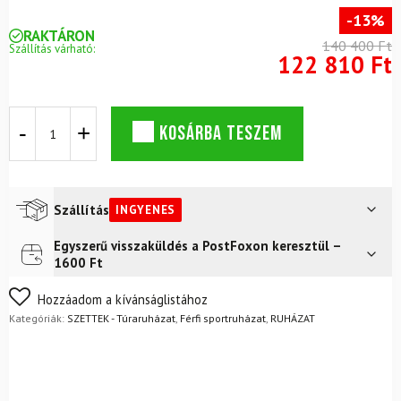
-13%
RAKTÁRON
140 400 Ft
Szállítás várható:
122 810 Ft
DYNAFIT
KOSÁRBA TESZEM
Traverse
Alpha
kapucnis
pulóver
M
Szállítás
INGYENES
Relic
+
Egyszerű visszaküldés a PostFoxon keresztül –
Futár a címre
Ingyenes
Transalper
1600 Ft
Dst
FoxPost
Ingyenes
nadrág
Nem biztos a választásában? Semmi gond – a terméket
Hozzáadom a kívánságlistához
M
egyszerűen visszaküldheti 14 napon belül, indoklás nélkül.
Kategóriák:
SZETTEK - Túraruházat
,
Férfi sportruházat
,
RUHÁZAT
Black
Mik a visszaküldés feltételei?
Out
szett
mennyiség