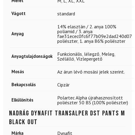
Méret
M
,
L
,
XL
,
XXL
Vágott
standard
14% elasztán / 2. anya 100%
poliamid / 3. anya
Anyag
fae31ecec0fc6f77b09e2dad240d07
poliészter
,
1. anya 86% poliészter
Funkcionális
,
lélegző
,
Meleg
,
Anyagtulajdonságok
Szélálló
,
Vízlepergető
Mosás
Az árun lévő mosási jelek szerint.
Bekapcsolás
Cipzár
Polartec Alpha újrahasznosított
Elkülönítés
poliészter 50 BS (100% poliészter)
Nadrág DYNAFIT Transalper Dst Pants M
Black Out
Márka
Dynafit