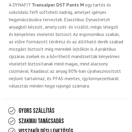
A DYNAFIT
Transalper DST Pants M
egy tartós és
sokoldalú férfi softshell nadrág, amelyet igényes
hegymászásokra terveztek. Elasztikus Dynastretch
anyagból készült, amely szél- és vízálló, mégis lélegző
és kényelmes viseletet biztosít. Az ergonomikus szabás,
az előre formázott térdrész és az állítható derék szabad
mozgást biztosít még meredek lejtőkön is. A praktikus
cipzáras zsebek és a bővíthető mandzsetták kényelmes
viseletet biztosítanak mind magas, mind alacsony
csizmával. Ráadásul az anyag 80%-ban újrahasznosított
nejlont tartalmaz, és PFAS-mentes, így környezetbarát
választás minden hegyi rajongó számára.
Gyors szállítás
Szakmai tanácsadás
Visszaküldési lehetőség