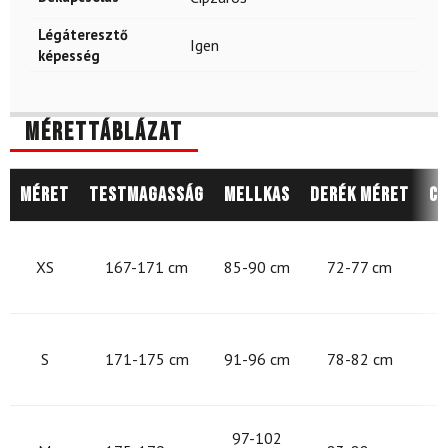
Légáteresztő
Igen
képesség
Mérettáblázat
Méret
Testmagasság
Mellkas
Derék méret
Cs
8
XS
167-171 cm
85-90 cm
72-77 cm
9
S
171-175 cm
91-96 cm
78-82 cm
9
97-102