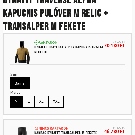
DYNAFIT Traverse Alpha
kapucnis pulóver M Relic +
Transalper M Fekete
78 000
Ft
RAKTÁRON
70 180
Ft
DYNAFIT Traverse Alpha kapucnis dzseki
M Relic
Szín
Barna
Méret
M
L
XL
XXL
54 600
Ft
NINCS RAKTÁRON
46 780
Ft
Nadrág DYNAFIT Transalper M Fekete