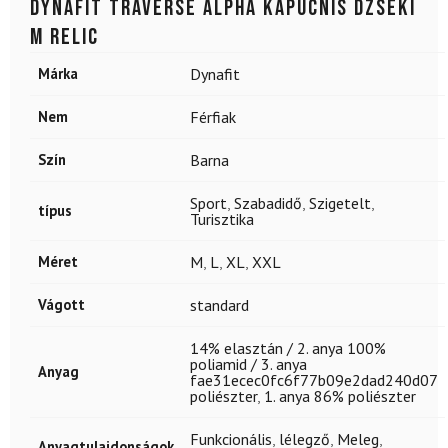
DYNAFIT Traverse Alpha kapucnis dzseki
M Relic
Márka
Dynafit
Nem
Férfiak
Szín
Barna
Sport
,
Szabadidő
,
Szigetelt
,
típus
Turisztika
Méret
M
,
L
,
XL
,
XXL
Vágott
standard
14% elasztán / 2. anya 100%
poliamid / 3. anya
Anyag
fae31ecec0fc6f77b09e2dad240d07
poliészter
,
1. anya 86% poliészter
Funkcionális
,
lélegző
,
Meleg
,
Anyagtulajdonságok