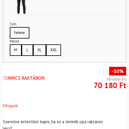
Szín
Fekete
Méret
M
L
XL
XXL
-10%
NINCS RAKTÁRON
78 000
Ft
70 180
Ft
Elfogyott
Szeretne értesítést kapni, ha ez a termék újra raktáron
lesz?