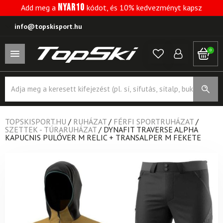
NYAR10
Add meg a
kódot, és 10% kedvezményt kapsz
info@topskisport.hu
0
Products
search
TOPSKISPORT.HU
/
RUHÁZAT
/
FÉRFI SPORTRUHÁZAT
/
SZETTEK - TÚRARUHÁZAT
/
DYNAFIT TRAVERSE ALPHA
KAPUCNIS PULÓVER M RELIC + TRANSALPER M FEKETE