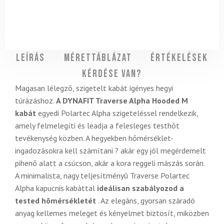
Leírás
Mérettáblázat
Értékelések
Kérdése van?
Magasan lélegzõ, szigetelt kabát igényes hegyi
túrázáshoz.
A DYNAFIT Traverse Alpha Hooded M
kabát
egyedi Polartec Alpha szigeteléssel rendelkezik,
amely felmelegíti és leadja a felesleges testhõt
tevékenység közben. A hegyekben hõmérséklet-
ingadozásokra kell számítani ? akár egy jól megérdemelt
pihenõ alatt a csúcson, akár a kora reggeli mászás során.
A minimalista, nagy teljesítményû Traverse Polartec
Alpha kapucnis kabáttal
ideálisan szabályozod a
tested hõmérsékletét
. Az elegáns, gyorsan száradó
anyag kellemes meleget és kényelmet biztosít, miközben