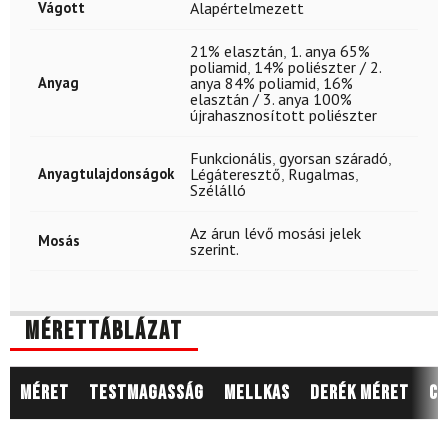
Vágott
Alapértelmezett
21% elasztán
,
1. anya 65%
poliamid
,
14% poliészter / 2.
Anyag
anya 84% poliamid
,
16%
elasztán / 3. anya 100%
újrahasznosított poliészter
Funkcionális
,
gyorsan száradó
,
Anyagtulajdonságok
Légáteresztő
,
Rugalmas
,
Szélálló
Az árun lévő mosási jelek
Mosás
szerint.
Mérettáblázat
Méret
Testmagasság
Mellkas
Derék méret
Cs
8