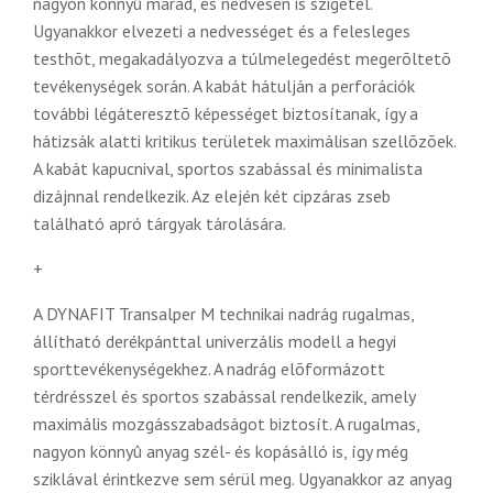
nagyon könnyû marad, és nedvesen is szigetel.
Ugyanakkor elvezeti a nedvességet és a felesleges
testhõt, megakadályozva a túlmelegedést megerõltetõ
tevékenységek során. A kabát hátulján a perforációk
további légáteresztõ képességet biztosítanak, így a
hátizsák alatti kritikus területek maximálisan szellõzõek.
A kabát kapucnival, sportos szabással és minimalista
dizájnnal rendelkezik. Az elején két cipzáras zseb
található apró tárgyak tárolására.
+
A DYNAFIT Transalper M technikai nadrág rugalmas,
állítható derékpánttal univerzális modell a hegyi
sporttevékenységekhez. A nadrág elõformázott
térdrésszel és sportos szabással rendelkezik, amely
maximális mozgásszabadságot biztosít. A rugalmas,
nagyon könnyû anyag szél- és kopásálló is, így még
sziklával érintkezve sem sérül meg. Ugyanakkor az anyag