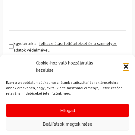
Egyetértek a
felhasználási feltételekkel és a személyes
adatok védelmével.
Cookie-hoz való hozzájárulás
kezelése
Ezen a weboldalon sütiket használunk statisztikai és reklámcélokra
annak érdekében, hogy javítsuk a felhasználói élményt, illetve később
releváns hirdetéseket jelenítsünk meg.
Ajánlott
NEMRÉG MEGTEKINTETT
Lehet, hog
Elfogad
Beállítások megtekintése