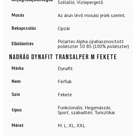
Szélálló
,
Vízlepergető
Mosás
Az árun lévő mosási jelek szerint.
Bekapcsolás
Cipzár
Polartec Alpha újrahasznosított
Elkülönítés
poliészter 50 BS (100% poliészter)
Nadrág DYNAFIT Transalper M Fekete
Márka
Dynafit
Nem
Férfiak
Szín
Fekete
Funkcionális
,
Hegymászás
,
típus
Sport
,
szabadtéri
,
Turisztikai
Méret
M
,
L
,
XL
,
XXL