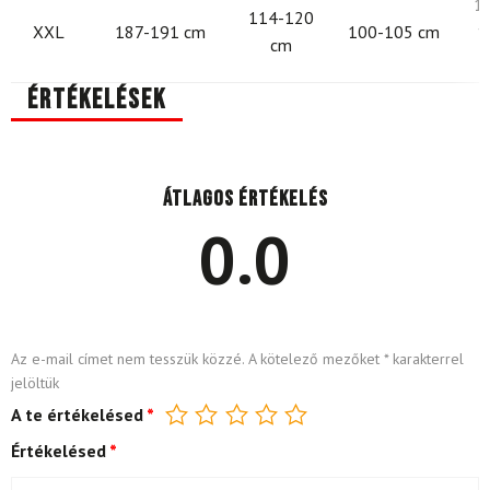
1
114-120
XXL
187-191 cm
100-105 cm
1
cm
Értékelések
Átlagos értékelés
0.0
Az e-mail címet nem tesszük közzé.
A kötelező mezőket
*
karakterrel
jelöltük
A te értékelésed
*
Értékelésed
*