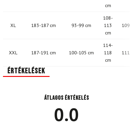
cm
108-
XL
183-187 cm
93-99 cm
113
109 -
cm
114-
XXL
187-191 cm
100-105 cm
118
111 -
cm
Értékelések
Átlagos értékelés
0.0