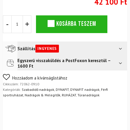
42 100 Ft
DYNAFIT
KOSÁRBA TESZEM
Traverse
Dynastretch
Nadrág
M
Fekete
Szállítás
INGYENES
Out
mennyiség
Egyszerű visszaküldés a PostFoxon keresztül –
Futár a címre
Ingyenes
1600 Ft
FoxPost
Ingyenes
Nem biztos a választásában? Semmi gond – a terméket
Hozzáadom a kívánságlistához
egyszerűen visszaküldheti 14 napon belül, indoklás nélkül.
Cikkszám:
72062-0910
Mik a visszaküldés feltételei?
Kategóriák:
Szabadidő nadrágok
,
DYNAFIT
,
DYNAFIT nadrágok
,
Férfi
sportruházat
,
Nadrágok & Melegítők
,
RUHÁZAT
,
Túranadrágok