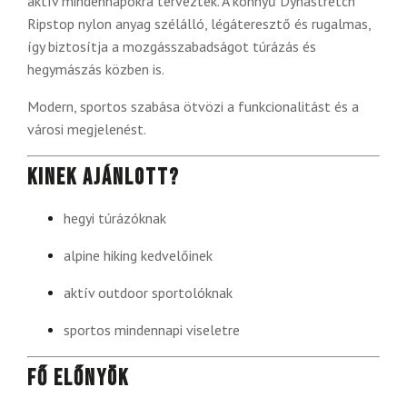
aktív mindennapokra terveztek. A könnyű Dynastretch
Ripstop nylon anyag szélálló, légáteresztő és rugalmas,
így biztosítja a mozgásszabadságot túrázás és
hegymászás közben is.
Modern, sportos szabása ötvözi a funkcionalitást és a
városi megjelenést.
Kinek ajánlott?
hegyi túrázóknak
alpine hiking kedvelőinek
aktív outdoor sportolóknak
sportos mindennapi viseletre
Fő előnyök