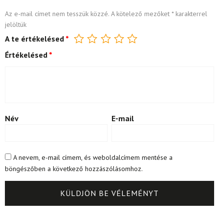
Az e-mail címet nem tesszük közzé.
A kötelező mezőket
*
karakterrel
jelöltük
A te értékelésed
*
Értékelésed
*
Név
E-mail
A nevem, e-mail címem, és weboldalcímem mentése a
böngészőben a következő hozzászólásomhoz.