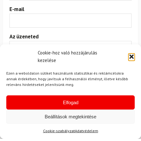
E-mail
Az üzeneted
Cookie-hoz való hozzájárulás
kezelése
Ezen a weboldalon sütiket használunk statisztikai és reklámcélokra
annak érdekében, hogy javítsuk a felhasználói élményt, illetve később
releváns hirdetéseket jelenítsünk meg.
Egyetértek a
felhasználási feltételekkel és a személyes
adatok védelmével.
Elfogad
Beállítások megtekintése
Cookie-szabályzat
Adatvédelem