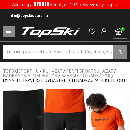
NYAR10
Add meg a
kódot, és 10% kedvezményt kapsz
info@topskisport.hu
0
Products
search
TOPSKISPORT.HU
/
RUHÁZAT
/
FÉRFI SPORTRUHÁZAT
/
NADRÁGOK & MELEGÍTŐK
/
SZABADIDŐ NADRÁGOK
/
DYNAFIT TRAVERSE DYNASTRETCH NADRÁG M FEKETE OUT