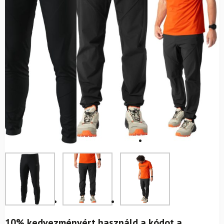
10% kedvezményért használd a kódot a