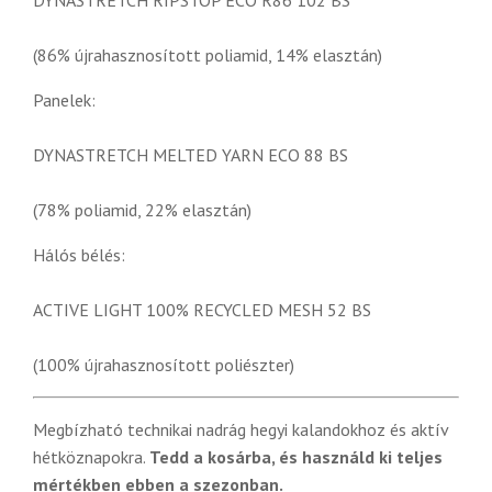
DYNASTRETCH RIPSTOP ECO R86 102 BS
(86% újrahasznosított poliamid, 14% elasztán)
Panelek:
DYNASTRETCH MELTED YARN ECO 88 BS
(78% poliamid, 22% elasztán)
Hálós bélés:
ACTIVE LIGHT 100% RECYCLED MESH 52 BS
(100% újrahasznosított poliészter)
Megbízható technikai nadrág hegyi kalandokhoz és aktív
hétköznapokra.
Tedd a kosárba, és használd ki teljes
mértékben ebben a szezonban.