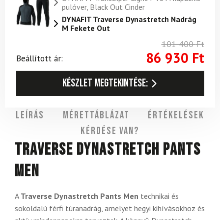
pulóver, Black Out Cinder
DYNAFIT Traverse Dynastretch Nadrág
M Fekete Out
101 400
Ft
86 930
Ft
Beállított ár:
Készlet megtekintése:
Leírás
Mérettáblázat
Értékelések
Kérdése van?
Traverse Dynastretch Pants
Men
A
Traverse Dynastretch Pants Men
technikai és
sokoldalú férfi túranadrág, amelyet hegyi kihívásokhoz és