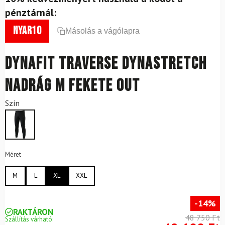
pénztárnál:
nyar10
Másolás a vágólapra
DYNAFIT Traverse Dynastretch
Nadrág M Fekete Out
Szín
Méret
M
L
XL
XXL
-14%
RAKTÁRON
48 750 Ft
Szállítás várható: