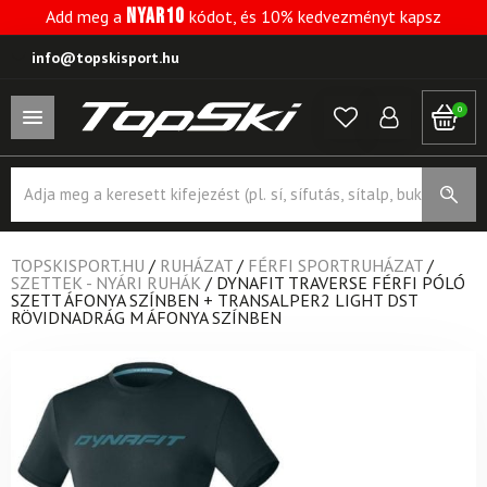
NYAR10
Add meg a
kódot, és 10% kedvezményt kapsz
info@topskisport.hu
0
Products
search
TOPSKISPORT.HU
/
RUHÁZAT
/
FÉRFI SPORTRUHÁZAT
/
SZETTEK - NYÁRI RUHÁK
/
DYNAFIT TRAVERSE FÉRFI PÓLÓ
SZETT ÁFONYA SZÍNBEN + TRANSALPER2 LIGHT DST
RÖVIDNADRÁG M ÁFONYA SZÍNBEN