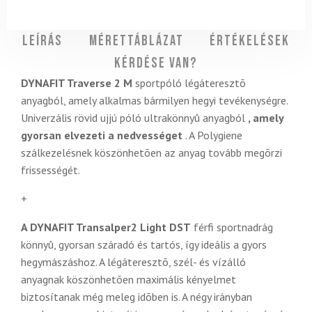
Leírás
Mérettáblázat
Értékelések
Kérdése van?
DYNAFIT Traverse 2 M
sportpóló légáteresztõ
anyagból, amely alkalmas bármilyen hegyi tevékenységre.
Univerzális rövid ujjú póló ultrakönnyû anyagból
, amely
gyorsan elvezeti a nedvességet
. A Polygiene
szálkezelésnek köszönhetõen az anyag tovább megõrzi
frissességét.
+
A DYNAFIT Transalper2 Light DST
férfi sportnadrág
könnyû, gyorsan száradó és tartós, így ideális a gyors
hegymászáshoz. A légáteresztõ, szél- és vízálló
anyagnak köszönhetõen maximális kényelmet
biztosítanak még meleg idõben is. A négy irányban