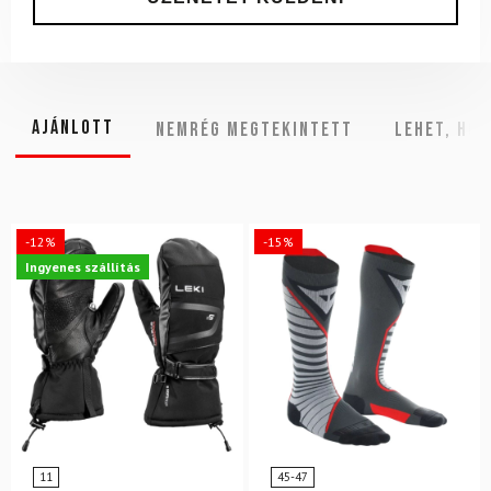
Ajánlott
NEMRÉG MEGTEKINTETT
Lehet, hog
-12%
-15%
Ingyenes szállítás
11
45-47