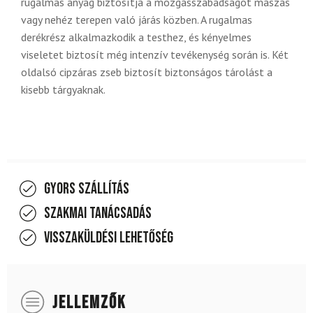
rugalmas anyag biztosítja a mozgásszabadságot mászás
vagy nehéz terepen való járás közben. A rugalmas
derékrész alkalmazkodik a testhez, és kényelmes
viseletet biztosít még intenzív tevékenység során is. Két
oldalsó cipzáras zseb biztosít biztonságos tárolást a
kisebb tárgyaknak.
Gyors szállítás
Szakmai tanácsadás
Visszaküldési lehetőség
JELLEMZŐK