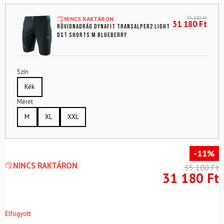
35 100
Ft
NINCS RAKTÁRON
31 180
Ft
Rövidnadrág DYNAFIT Transalper2 Light
DST Shorts M Blueberry
Szín
Kék
Méret
M
XL
XXL
-11%
NINCS RAKTÁRON
35 100
Ft
31 180
Ft
Elfogyott