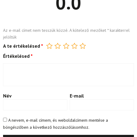
0.0
Az e-mail címet nem tesszük közzé.
A kötelező mezőket
*
karakterrel
jelöltük
A te értékelésed
*
Értékelésed
*
Név
E-mail
A nevem, e-mail címem, és weboldalcímem mentése a
böngészőben a következő hozzászólásomhoz.