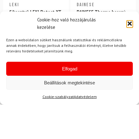
LEKI
DAINESE
Síkesztyű LEKI Detect XT
DAINESE Thermo hosszú
3D Mitt
zokni
Cookie-hoz való hozzájárulás
kezelése
50 700 Ft
44 830 Ft
15 600 Ft
13 220 Ft
Ezen a weboldalon sütiket használunk statisztikai és reklámcélokra
Raktáron
Raktáron
annak érdekében, hogy javítsuk a felhasználói élményt, illetve később
releváns hirdetéseket jelenítsünk meg.
Elfogad
Beállítások megtekintése
Hírek
Cookie-szabályzat
Adatvédelem
Aktuális hírek megtekintése