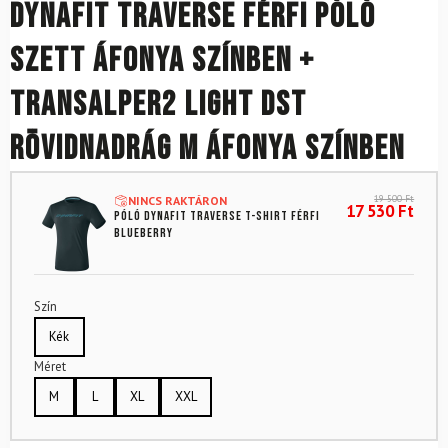
DYNAFIT Traverse férfi póló
szett áfonya színben +
Transalper2 Light DST
rövidnadrág M áfonya színben
19 500
Ft
NINCS RAKTÁRON
17 530
Ft
Póló DYNAFIT Traverse T-shirt Férfi
Blueberry
Szín
Kék
Méret
M
L
XL
XXL