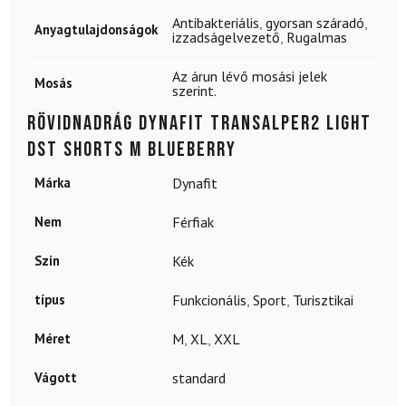
Antibakteriális
,
gyorsan száradó
,
Anyagtulajdonságok
izzadságelvezető
,
Rugalmas
Az árun lévő mosási jelek
Mosás
szerint.
Rövidnadrág DYNAFIT Transalper2 Light
DST Shorts M Blueberry
Márka
Dynafit
Nem
Férfiak
Szín
Kék
típus
Funkcionális
,
Sport
,
Turisztikai
Méret
M
,
XL
,
XXL
Vágott
standard