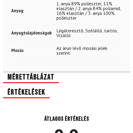
1. anya 89% poliészter
,
11%
elasztán / 2. anya 84% poliamid
,
Anyag
16% elasztán / 3. anya 100%
poliészter
Légáteresztő
,
Szélálló
,
tartós
,
Anyagtulajdonságok
Vízálló
Az árun lévő mosási jelek
Mosás
szerint.
Mérettáblázat
Értékelések
Átlagos értékelés