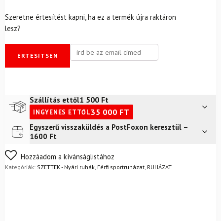
Szeretne értesítést kapni, ha ez a termék újra raktáron
lesz?
ÉRTESÍTSEN
1 500
Ft
Szállítás ettől
35 000
FT
INGYENES ETTŐL
Egyszerű visszaküldés a PostFoxon keresztül –
Futár a címre
2 400
Ft
1600 Ft
FoxPost
1 500
Ft
Nem biztos a választásában? Semmi gond – a terméket
Hozzáadom a kívánságlistához
egyszerűen visszaküldheti 14 napon belül, indoklás nélkül.
Kategóriák:
SZETTEK - Nyári ruhák
,
Férfi sportruházat
,
RUHÁZAT
Mik a visszaküldés feltételei?