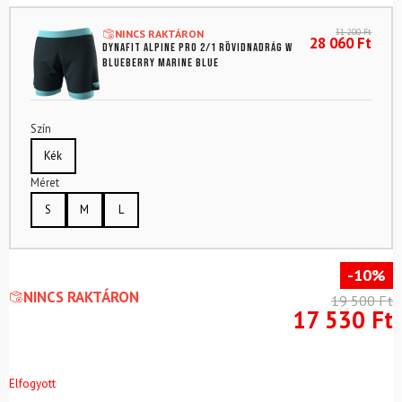
31 200
Ft
NINCS RAKTÁRON
28 060
Ft
DYNAFIT Alpine Pro 2/1 rövidnadrág W
Blueberry Marine Blue
Szín
Kék
Méret
S
M
L
-10%
NINCS RAKTÁRON
19 500
Ft
17 530
Ft
Elfogyott