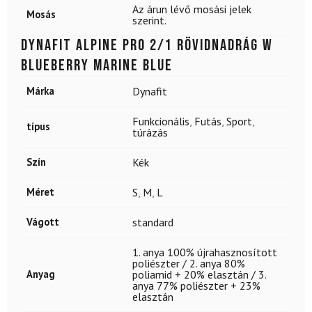
Az árun lévő mosási jelek
Mosás
szerint.
DYNAFIT Alpine Pro 2/1 rövidnadrág W
Blueberry Marine Blue
Márka
Dynafit
Funkcionális
,
Futás
,
Sport
,
típus
túrázás
Szín
Kék
Méret
S
,
M
,
L
Vágott
standard
1. anya 100% újrahasznosított
poliészter / 2. anya 80%
Anyag
poliamid + 20% elasztán / 3.
anya 77% poliészter + 23%
elasztán