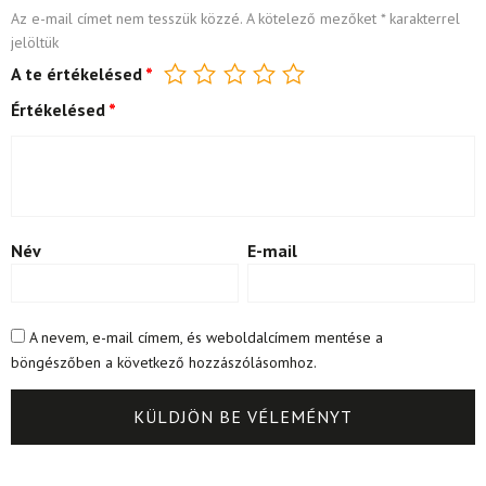
Az e-mail címet nem tesszük közzé.
A kötelező mezőket
*
karakterrel
jelöltük
A te értékelésed
*
Értékelésed
*
Név
E-mail
A nevem, e-mail címem, és weboldalcímem mentése a
böngészőben a következő hozzászólásomhoz.