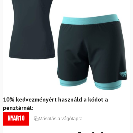
10% kedvezményért használd a kódot a
pénztárnál:
nyar10
Másolás a vágólapra