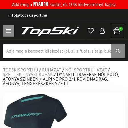
NYAR10
Add meg a
kódot, és 10% kedvezményt kapsz
info@topskisport.hu
0
Products
search
TOPSKISPORT.HU
/
RUHÁZAT
/
NŐI SPORTRUHÁZAT
/
SZETTEK - NYÁRI RUHÁK
/
DYNAFIT TRAVERSE NŐI PÓLÓ,
ÁFONYA SZÍNBEN + ALPINE PRO 2/1 RÖVIDNADRÁG,
ÁFONYA, TENGERÉSZKÉK SZETT