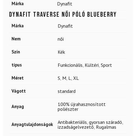
Márka
Dynafit
DYNAFIT Traverse női póló Blueberry
Márka
Dynafit
Nem
női
Szín
Kék
típus
Funkcionális
,
Kültéri
,
Sport
Méret
S
,
M
,
L
,
XL
Vágott
standard
100% újrahasznosított
Anyag
poliészter
Antibakteriális
,
gyorsan száradó
,
Anyagtulajdonságok
izzadságelvezető
,
Rugalmas