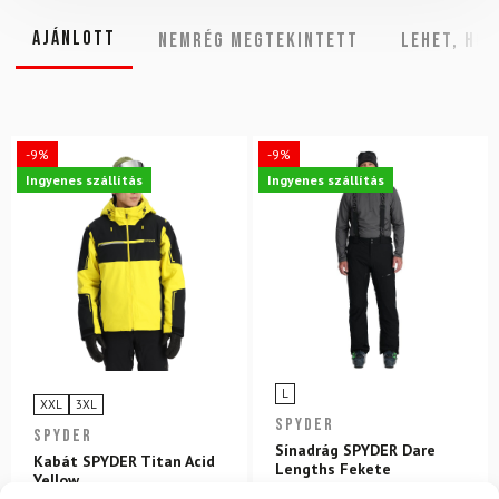
Ajánlott
NEMRÉG MEGTEKINTETT
Lehet, hog
-9%
-9%
Ingyenes szállítás
Ingyenes szállítás
L
XXL
3XL
SPYDER
SPYDER
Sínadrág SPYDER Dare
Kabát SPYDER Titan Acid
Lengths Fekete
Yellow