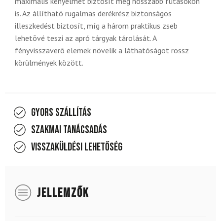
maximális kényelmet biztosít még hosszabb futásokon
is. Az állítható rugalmas derékrész biztonságos
illeszkedést biztosít, míg a három praktikus zseb
lehetõvé teszi az apró tárgyak tárolását. A
fényvisszaverõ elemek növelik a láthatóságot rossz
körülmények között.
Gyors szállítás
Szakmai tanácsadás
Visszaküldési lehetőség
JELLEMZŐK