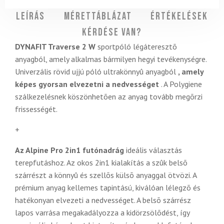
Leírás
Mérettáblázat
Értékelések
Kérdése van?
DYNAFIT Traverse 2 W
sportpóló légáteresztõ
anyagból, amely alkalmas bármilyen hegyi tevékenységre.
Univerzális rövid ujjú póló ultrakönnyû anyagból
, amely
képes gyorsan elvezetni a nedvességet
. A Polygiene
szálkezelésnek köszönhetõen az anyag tovább megõrzi
frissességét.
+
Az Alpine Pro 2in1
futónadrág
ideális választás
terepfutáshoz. Az okos 2in1 kialakítás a szûk belsõ
szárrészt a könnyû és szellõs külsõ anyaggal ötvözi. A
prémium anyag kellemes tapintású, kiválóan lélegzõ és
hatékonyan elvezeti a nedvességet. A belsõ szárrész
lapos varrása megakadályozza a kidörzsölõdést, így