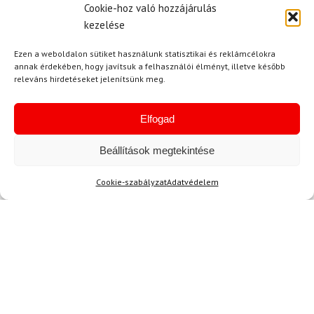
Cookie-hoz való hozzájárulás
214 500 Ft
128 700 Ft
kezelése
194 980 Ft
116 980 Ft
Ezen a weboldalon sütiket használunk statisztikai és reklámcélokra
Raktáron
Raktáron
annak érdekében, hogy javítsuk a felhasználói élményt, illetve később
releváns hirdetéseket jelenítsünk meg.
Elfogad
Beállítások megtekintése
Cookie-szabályzat
Adatvédelem
Hírek
Aktuális hírek megtekintése