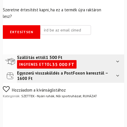
Szeretne értesítést kapni, ha ez a termék újra raktáron
lesz?
ÉRTESÍTSEN
1 500
Ft
Szállítás ettől
35 000
FT
INGYENES ETTŐL
Egyszerű visszaküldés a PostFoxon keresztül –
Futár a címre
2 400
Ft
1600 Ft
FoxPost
1 500
Ft
Nem biztos a választásában? Semmi gond – a terméket
Hozzáadom a kívánságlistához
egyszerűen visszaküldheti 14 napon belül, indoklás nélkül.
Kategóriák:
SZETTEK - Nyári ruhák
,
Női sportruházat
,
RUHÁZAT
Mik a visszaküldés feltételei?