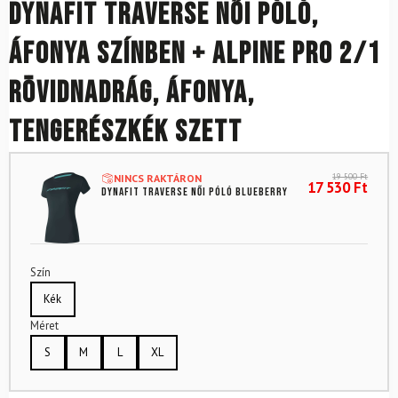
DYNAFIT Traverse női póló,
áfonya színben + Alpine Pro 2/1
rövidnadrág, áfonya,
tengerészkék szett
19 500
Ft
NINCS RAKTÁRON
17 530
Ft
DYNAFIT Traverse női póló Blueberry
Szín
Kék
Méret
S
M
L
XL