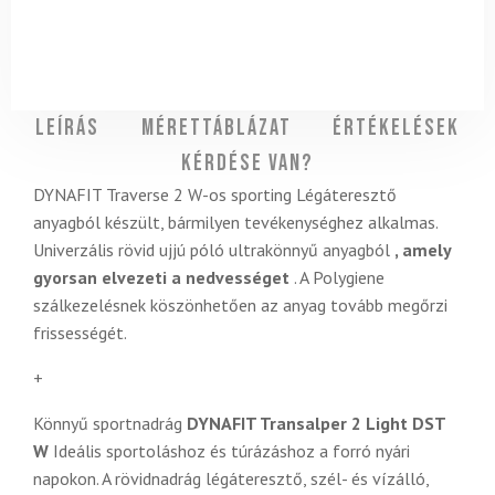
Leírás
Mérettáblázat
Értékelések
Kérdése van?
DYNAFIT Traverse 2 W-os sporting
Légáteresztő
anyagból készült, bármilyen tevékenységhez alkalmas.
Univerzális rövid ujjú póló ultrakönnyű anyagból
, amely
gyorsan elvezeti a nedvességet
. A Polygiene
szálkezelésnek köszönhetően az anyag tovább megőrzi
frissességét.
+
Könnyű sportnadrág
DYNAFIT Transalper 2 Light DST
W
Ideális sportoláshoz és túrázáshoz a forró nyári
napokon. A rövidnadrág légáteresztő, szél- és vízálló,