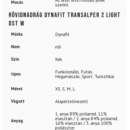
Az árun lévő mosási jelek
Mosás
szerint.
Rövidnadrág DYNAFIT Transalper 2 Light
DST W
Márka
Dynafit
Nem
női
Szín
Kék
Funkcionális
,
Futás
,
típus
Hegymászás
,
Sport
,
Turisztikai
Méret
XS
,
S
,
M
,
L
Vágott
Alapértelmezett
1. anya 89% poliamid
,
11%
elasztán / 2. anya 84% poliamid
,
Anyag
16% elasztán / 3. anya 100%
poliészter