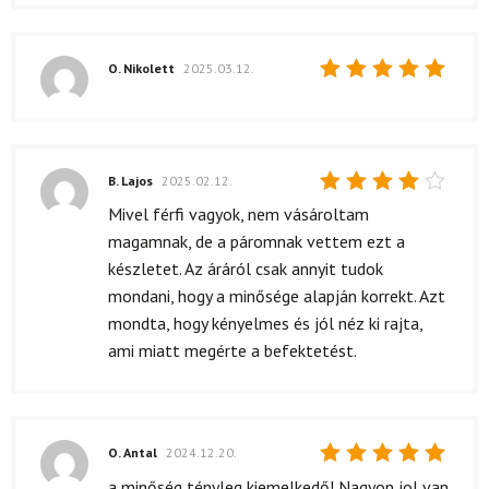
O. Nikolett
2025.03.12.
Értékelés:
5
/ 5
B. Lajos
2025.02.12.
Értékelés:
Mivel férfi vagyok, nem vásároltam
4
/ 5
magamnak, de a páromnak vettem ezt a
készletet. Az áráról csak annyit tudok
mondani, hogy a minősége alapján korrekt. Azt
mondta, hogy kényelmes és jól néz ki rajta,
ami miatt megérte a befektetést.
O. Antal
2024.12.20.
Értékelés:
a minőség tényleg kiemelkedő! Nagyon jol van