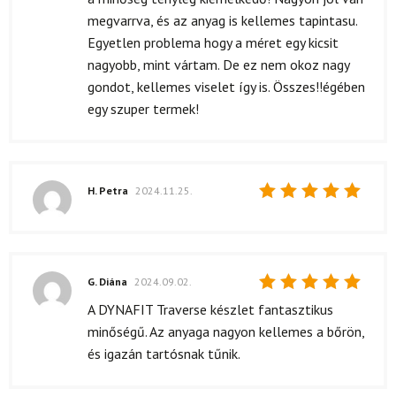
5
/ 5
megvarrva, és az anyag is kellemes tapintasu.
Egyetlen problema hogy a méret egy kicsit
nagyobb, mint vártam. De ez nem okoz nagy
gondot, kellemes viselet így is. Összes!!égében
egy szuper termek!
H. Petra
2024.11.25.
Értékelés:
5
/ 5
G. Diána
2024.09.02.
Értékelés:
A DYNAFIT Traverse készlet fantasztikus
5
/ 5
minőségű. Az anyaga nagyon kellemes a bőrön,
és igazán tartósnak tűnik.