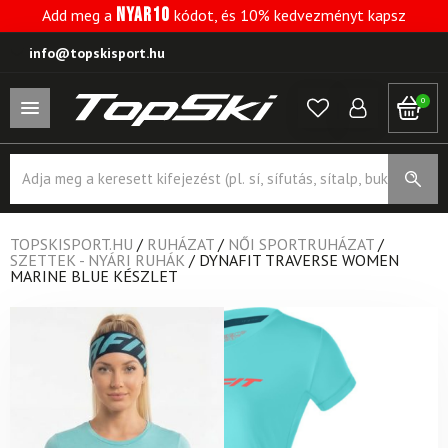
NYAR10
Add meg a
kódot, és 10% kedvezményt kapsz
info@topskisport.hu
0
Products
search
TOPSKISPORT.HU
/
RUHÁZAT
/
NŐI SPORTRUHÁZAT
/
SZETTEK - NYÁRI RUHÁK
/
DYNAFIT TRAVERSE WOMEN
MARINE BLUE KÉSZLET