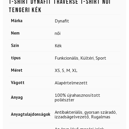
T-shirt DYNAFIT Traverse T-shirt Női
tengeri kék
Márka
Dynafit
Nem
női
Szín
Kék
típus
Funkcionális
,
Kültéri
,
Sport
Méret
XS
,
S
,
M
,
XL
Vágott
Alapértelmezett
100% újrahasznosított
Anyag
poliészter
Antibakteriális
,
gyorsan száradó
,
Anyagtulajdonságok
izzadságelvezető
,
Rugalmas