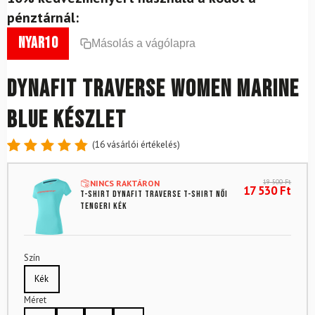
pénztárnál:
nyar10
Másolás a vágólapra
DYNAFIT Traverse Women Marine
Blue készlet
(
16
vásárlói értékelés)
Értékelés
16
4.88
az
19 500
Ft
NINCS RAKTÁRON
5-ből,
17 530
Ft
T-shirt DYNAFIT Traverse T-shirt Női
értékelés
tengeri kék
alapján
Szín
Kék
Méret