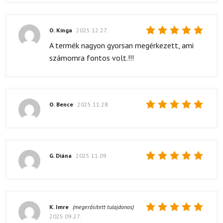
O. Kinga
2025.12.27.
Értékelés:
A termék nagyon gyorsan megérkezett, ami
5
/ 5
számomra fontos volt.!!!
O. Bence
2025.11.28.
Értékelés:
5
/ 5
G. Diána
2025.11.09.
Értékelés:
5
/ 5
K. Imre
(megerősített tulajdonos)
2025.09.27.
Értékelés: