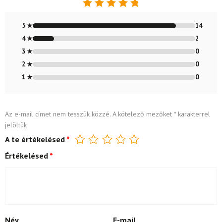
Értékelés:
4.88
/ 5
5 ★
14
4 ★
2
3 ★
0
2 ★
0
1 ★
0
Az e-mail címet nem tesszük közzé.
A kötelező mezőket
*
karakterrel
jelöltük
A te értékelésed
*
Értékelésed
*
Név
E-mail