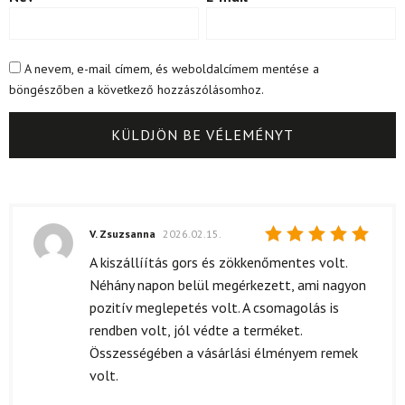
A nevem, e-mail címem, és weboldalcímem mentése a
böngészőben a következő hozzászólásomhoz.
V. Zsuzsanna
2026.02.15.
Értékelés:
A kiszállíítás gors és zökkenőmentes volt.
5
/ 5
Néhány napon belül megérkezett, ami nagyon
pozitív meglepetés volt. A csomagolás is
rendben volt, jól védte a terméket.
Összességében a vásárlási élményem remek
volt.