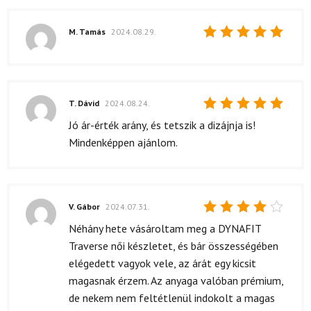
M. Tamás
2024.08.29.
Értékelés:
5
/ 5
T. Dávid
2024.08.24.
Értékelés:
Jó ár-érték arány, és tetszik a dizájnja is!
5
/ 5
Mindenképpen ajánlom.
V. Gábor
2024.07.31.
Értékelés:
Néhány hete vásároltam meg a DYNAFIT
4
/ 5
Traverse női készletet, és bár összességében
elégedett vagyok vele, az árát egy kicsit
magasnak érzem. Az anyaga valóban prémium,
de nekem nem feltétlenül indokolt a magas