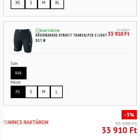
XS
S
M
XL
35 100
Ft
RAKTÁRON
33 910
Ft
Rövidnadrág DYNAFIT Transalper 2 Light
DST W
Szín
Kék
Méret
XS
S
M
L
-3%
NINCS RAKTÁRON
35 100
Ft
33 910
Ft