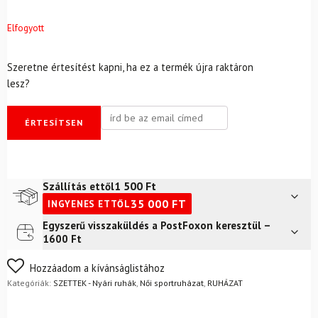
Elfogyott
Szeretne értesítést kapni, ha ez a termék újra raktáron
lesz?
ÉRTESÍTSEN
1 500
Ft
Szállítás ettől
35 000
FT
INGYENES ETTŐL
Egyszerű visszaküldés a PostFoxon keresztül –
Futár a címre
2 400
Ft
1600 Ft
FoxPost
1 500
Ft
Nem biztos a választásában? Semmi gond – a terméket
Hozzáadom a kívánságlistához
egyszerűen visszaküldheti 14 napon belül, indoklás nélkül.
Kategóriák:
SZETTEK - Nyári ruhák
,
Női sportruházat
,
RUHÁZAT
Mik a visszaküldés feltételei?