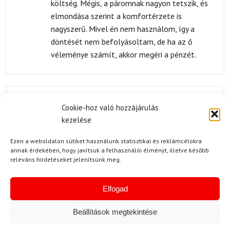
költség. Mégis, a páromnak nagyon tetszik, és
elmondása szerint a komfortérzete is
nagyszerű. Mivel én nem használom, így a
döntését nem befolyásoltam, de ha az ő
véleménye számít, akkor megéri a pénzét.
O. Kinga
2024.02.25.
Cookie-hoz való hozzájárulás
Értékelés:
szuper
kezelése
5
/ 5
Ezen a weboldalon sütiket használunk statisztikai és reklámcélokra
annak érdekében, hogy javítsuk a felhasználói élményt, illetve később
Kérdése van?
releváns hirdetéseket jelenítsünk meg.
Elfogad
Beállítások megtekintése