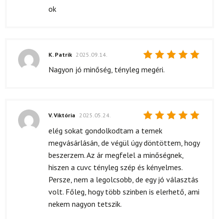
5
/ 5
ok
K. Patrik
2025.09.14.
Értékelés:
Nagyon jó minőség, tényleg megéri.
5
/ 5
V. Viktória
2025.05.24.
Értékelés:
elég sokat gondolkodtam a temek
5
/ 5
megvásárlásán, de végül úgy döntöttem, hogy
beszerzem. Az ár megfelel a minőségnek,
hiszen a cuvc tényleg szép és kényelmes.
Persze, nem a legolcsobb, de egy jó választás
volt. Főleg, hogy több szinben is elerhető, ami
nekem nagyon tetszik.