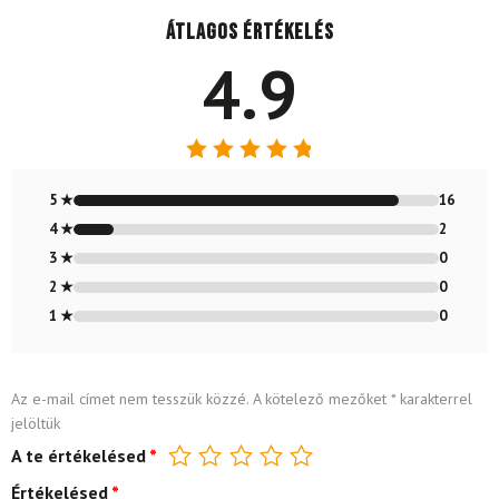
Átlagos értékelés
4.9
Értékelés:
4.89
/ 5
5 ★
16
4 ★
2
3 ★
0
2 ★
0
1 ★
0
Az e-mail címet nem tesszük közzé.
A kötelező mezőket
*
karakterrel
jelöltük
A te értékelésed
*
Értékelésed
*