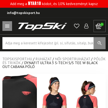
NYAR10
Add meg a
kódot, és 10% kedvezményt kapsz
info@topskisport.hu
0
Products
search
TOPSKISPORT.HU
/
RUHÁZAT
/
NŐI SPORTRUHÁZAT
/
PÓLÓK
ÉS TRIKÓK
/
DYNAFIT ULTRA 3 S-TECH S/S TEE W BLACK
OUT CABANA PÓLÓ