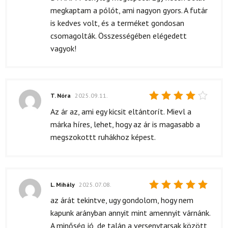
megkaptam a pólót, ami nagyon gyors. A futár
is kedves volt, és a terméket gondosan
csomagolták. Összességében elégedett
vagyok!
T. Nóra
2025.09.11.
Értékelés:
Az ár az, ami egy kicsit eltántorít. Mievl a
4
/ 5
márka híres, lehet, hogy az ár is magasabb a
megszokottt ruhákhoz képest.
L. Mihály
2025.07.08.
Értékelés:
az árát tekintve, ugy gondolom, hogy nem
5
/ 5
kapunk arányban annyit mint amennyit várnánk.
A minőség jó, de talán a versenytarsak között