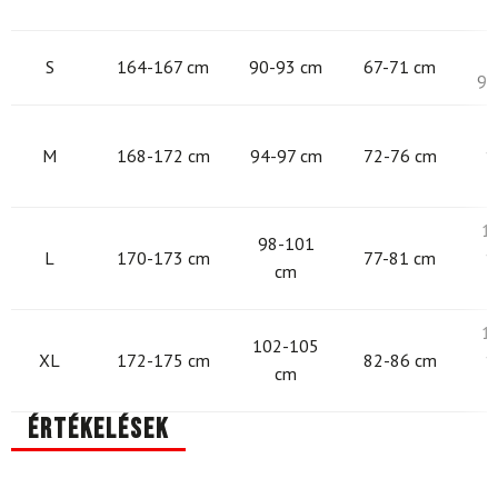
9
S
164-167 cm
90-93 cm
67-71 cm
97
9
M
168-172 cm
94-97 cm
72-76 cm
1
1
98-101
L
170-173 cm
77-81 cm
1
cm
1
102-105
XL
172-175 cm
82-86 cm
1
cm
Értékelések