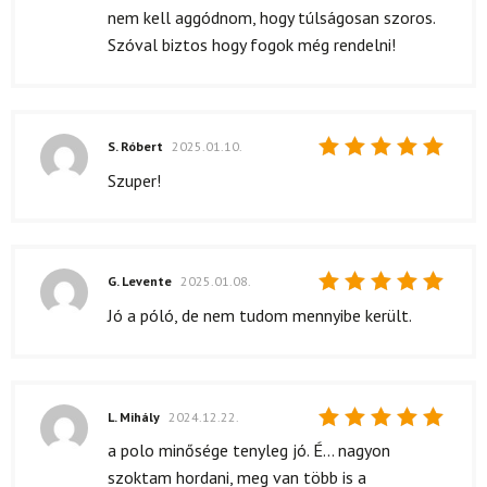
nem kell aggódnom, hogy túlságosan szoros.
Szóval biztos hogy fogok még rendelni!
S. Róbert
2025.01.10.
Értékelés:
Szuper!
5
/ 5
G. Levente
2025.01.08.
Értékelés:
Jó a póló, de nem tudom mennyibe került.
5
/ 5
L. Mihály
2024.12.22.
Értékelés:
a polo minősége tenyleg jó. É... nagyon
5
/ 5
szoktam hordani, meg van több is a