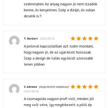
szekrenyben. Az anyag nagyon jó nem izzadok
benne, és kenyelmes. Szép a dizájn, és sokan
dicsérik is.!!
T. Norbert
2024.09.25.
Értékelés:
A poloval kapcsolatban azt tudm mondani,
5
/ 5
hogy nagyon jó, de az ujjai kicsit hosszuak.
Szep a design de talán egy kicsit szorosabb
lenen jobban.
S. Adrienn
(megerősített tulajdonos)
2024.08.04.
Értékelés:
5
/ 5
A csomagolás nagyon profi volt, minden jól
meg volt véve, így megérkezett a póló ép