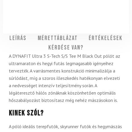
Leírás
Mérettáblázat
Értékelések
Kérdése van?
A DYNAFIT Ultra 3 S-Tech S/S Tee M Black Out pólót az
ultramaraton és hegyi futás legmagasabb igényeihez
tervezték. A varrásmentes konstrukció minimalizálja a
súrlódást, míg a szoros illeszkedés hatékonyan elvezeti
a nedvességet intenzív teljesítmény során. A
légáteresztő hálós zónáknak köszönhetően optimális
hőszabályozást biztosítasz még nehéz mászásokon is.
Kinek szól?
A póló ideális terepfutók, skyrunner futók és hegymászás