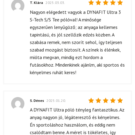
T. Klára
2025.03.03.
Értékelés:
Nagyon elégedett vagyok a DYNAFIT Ultra 3
5
/ 5
S-Tech S/S Tee pólóval! A minősége
egyszerűen lenyűgöző; az anyaga kellemes
tapintású, és jól szellőzik edzés közben. A
szabása remek, nem szorít sehol, így teljesen
szabad mozgást biztosít. A színek is élénkek,
mióta megvan, mindig ezt hordom a
futásokhoz. Mindenkinek ajánlm, aki sportos és
kényelmes ruhát keres!
S. Dénes
2025.01.20.
Értékelés:
A DYNAFIT Ultra póló tényleg fantasztikus. Az
5
/ 5
anyag nagyon jó, légáteresztő és kényelmes.
Én sportoláshoz használom, és eddig nem
csalódtam benne. A méret is tökéletes, így