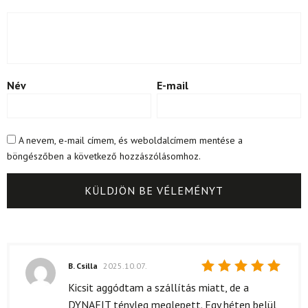
Név
E-mail
A nevem, e-mail címem, és weboldalcímem mentése a
böngészőben a következő hozzászólásomhoz.
B. Csilla
2025.10.07.
Értékelés:
Kicsit aggódtam a szállítás miatt, de a
5
/ 5
DYNAFIT tényleg meglepett. Egy héten belül