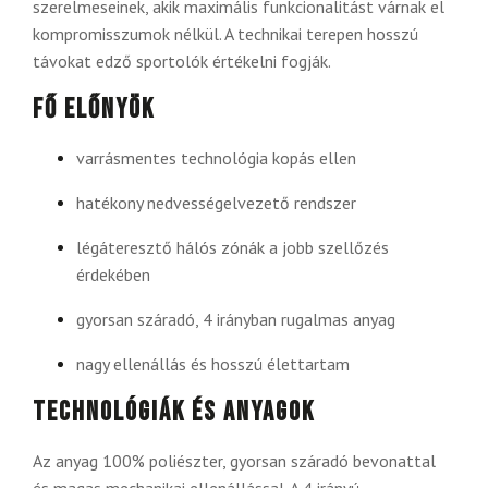
szerelmeseinek, akik maximális funkcionalitást várnak el
kompromisszumok nélkül. A technikai terepen hosszú
távokat edző sportolók értékelni fogják.
Fő előnyök
varrásmentes technológia kopás ellen
hatékony nedvességelvezető rendszer
légáteresztő hálós zónák a jobb szellőzés
érdekében
gyorsan száradó, 4 irányban rugalmas anyag
nagy ellenállás és hosszú élettartam
Technológiák és anyagok
Az anyag 100% poliészter, gyorsan száradó bevonattal
és magas mechanikai ellenállással. A 4 irányú