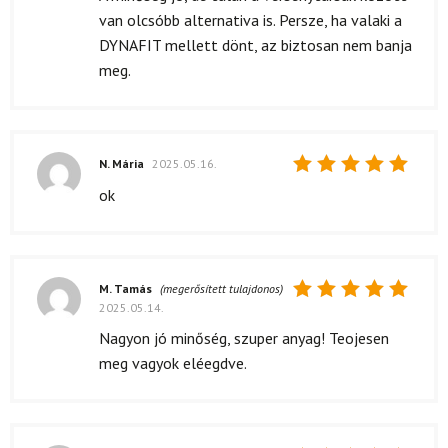
van olcsóbb alternativa is. Persze, ha valaki a
DYNAFIT mellett dönt, az biztosan nem banja
meg.
N. Mária
2025.05.16.
Értékelés:
ok
5
/ 5
M. Tamás
(megerősített tulajdonos)
2025.05.14.
Értékelés:
5
/ 5
Nagyon jó minőség, szuper anyag! Teojesen
meg vagyok eléegdve.