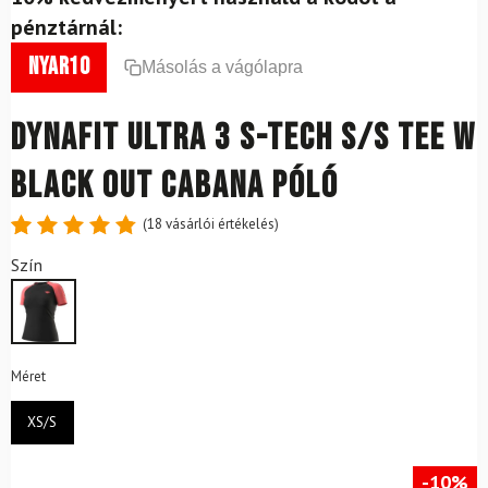
pénztárnál:
nyar10
Másolás a vágólapra
DYNAFIT Ultra 3 S-Tech S/S Tee W
Black Out Cabana póló
(
18
vásárlói értékelés)
Értékelés
18
Szín
4.89
az
5-ből,
értékelés
alapján
Méret
XS/S
-10%