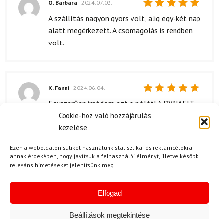
O. Barbara
2024.07.02.
Értékelés:
A szállítás nagyon gyors volt, alig egy-két nap
5
/ 5
alatt megérkezett. A csomagolás is rendben
volt.
K. Fanni
2024.06.04.
Értékelés:
Egyszerűen imádom ezt a pólót! A DYNAFIT
5
/ 5
Ultra 3 S-Tech S/S Tee W Black Out Cabana
Cookie-hoz való hozzájárulás
kezelése
anyaga rendkívül kellemes a bőrön, igazán
puha és légáteresztő. Futás közben sem
Ezen a weboldalon sütiket használunk statisztikai és reklámcélokra
izzadok meg benne, ami egy nagy előnye. A
annak érdekében, hogy javítsuk a felhasználói élményt, illetve később
dizájn is nagyon tetszik, a fekete és a cabana
releváns hirdetéseket jelenítsünk meg.
színek kombinációja igazán stílusos. Ráadásul
még a mosás után is megőrzi az eredeti
Elfogad
formáját, nem bolyhosodik. Tökéletes
választás sportoláshoz és mindennapi
Beállítások megtekintése