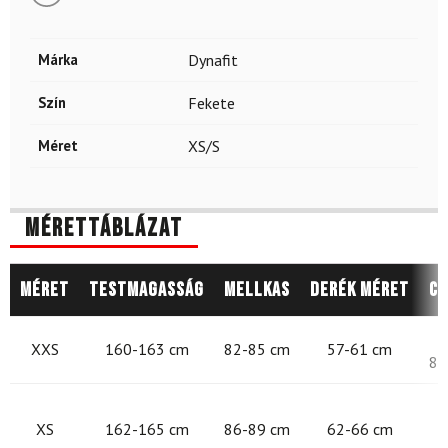
Márka
Dynafit
Szín
Fekete
Méret
XS/S
Mérettáblázat
Méret
Testmagasság
Mellkas
Derék méret
Cs
8
XXS
160-163 cm
82-85 cm
57-61 cm
87
8
XS
162-165 cm
86-89 cm
62-66 cm