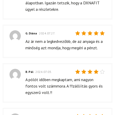
álapotban. Igazán tetszik, hogy a DXNAFIT
ügyel a részletekre.
G. Diána
2024.07.27.
Értékelés:
Az ár nem a legkedvezőbb, de az anyaga és a
5
/ 5
minőség azt mondja, hogy megéri a pénzt.
B. Pál
2024.07.03.
Értékelés:
A pólót időben megkaptam, ami nagyon
4
/ 5
fontos volt számmora. A !!!zállíítás gyors és
egyszerű volt.!!