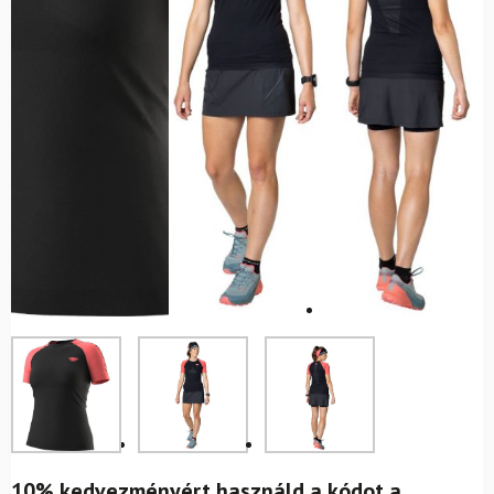
10% kedvezményért használd a kódot a