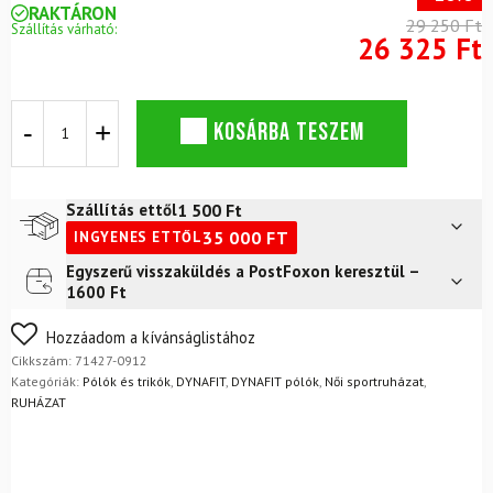
RAKTÁRON
29 250 Ft
Szállítás várható:
26 325 Ft
DYNAFIT
KOSÁRBA TESZEM
Ultra
3
S-
Tech
1 500
Ft
Szállítás ettől
S/S
35 000
FT
INGYENES ETTŐL
Tee
W
Egyszerű visszaküldés a PostFoxon keresztül –
Futár a címre
2 400
Ft
Black
1600 Ft
Out
FoxPost
1 500
Ft
Cabana
Nem biztos a választásában? Semmi gond – a terméket
Hozzáadom a kívánságlistához
póló
egyszerűen visszaküldheti 14 napon belül, indoklás nélkül.
Cikkszám:
71427-0912
mennyiség
Mik a visszaküldés feltételei?
Kategóriák:
Pólók és trikók
,
DYNAFIT
,
DYNAFIT pólók
,
Női sportruházat
,
RUHÁZAT