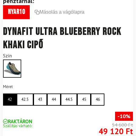
pénztárnál:
nyar10
Másolás a vágólapra
DYNAFIT Ultra Blueberry Rock
Khaki cipő
Szín
Méret
42
42.5
43
44
44.5
45
46
-10%
RAKTÁRON
54 600 Ft
Szállítás várható:
49 120 Ft