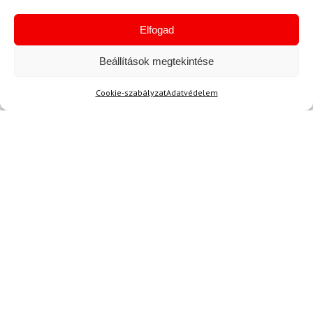
Elfogad
Beállítások megtekintése
Cookie-szabályzat
Adatvédelem
36.5
38.5
40.5
40
41
SALEWA
ALPINA
Túracipő SALEWA Wildfire
Túracipő ALPINA Royal
Leather GTX W
VIBRAM Blue
Oatmeal/Fekete
50 680 Ft
42 880 Ft
70 200 Ft
62 380 Ft
Raktáron
Raktáron