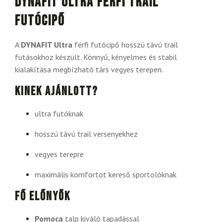
DYNAFIT Ultra férfi trail
futócipő
A
DYNAFIT Ultra
férfi futócipő hosszú távú trail
futásokhoz készült. Könnyű, kényelmes és stabil
kialakítása megbízható társ vegyes terepen.
Kinek ajánlott?
ultra futóknak
hosszú távú trail versenyekhez
vegyes terepre
maximális komfortot kereső sportolóknak
Fő előnyök
Pomoca
talp kiváló tapadással