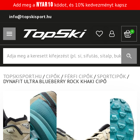
NYAR10
Add meg a
kódot, és 10% kedvezményt kapsz
info@topskisport.hu
0
Products
search
TOPSKISPORT.HU
/
CIPŐK
/
FÉRFI CIPŐK
/
SPORTCIPŐK
/
DYNAFIT ULTRA BLUEBERRY ROCK KHAKI CIPŐ