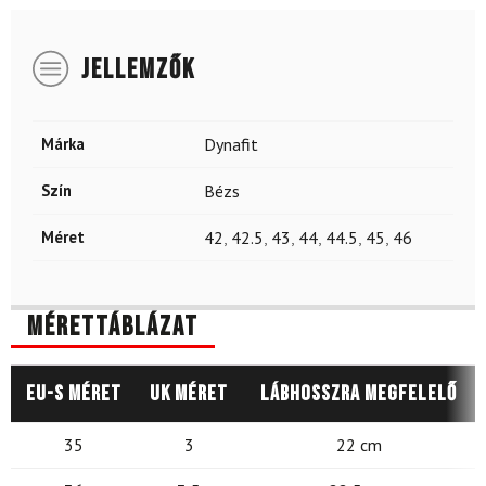
JELLEMZŐK
Márka
Dynafit
Szín
Bézs
Méret
42
,
42.5
,
43
,
44
,
44.5
,
45
,
46
Mérettáblázat
EU-s méret
UK méret
Lábhosszra megfelelő
35
3
22 cm