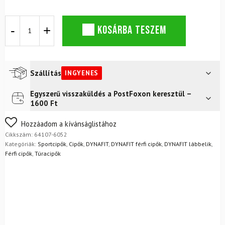
DYNAFIT
KOSÁRBA TESZEM
Ultra
Blueberry
Rock
Khaki
cipő
Szállítás
INGYENES
mennyiség
Egyszerű visszaküldés a PostFoxon keresztül –
Futár a címre
Ingyenes
1600 Ft
FoxPost
Ingyenes
Nem biztos a választásában? Semmi gond – a terméket
Hozzáadom a kívánságlistához
egyszerűen visszaküldheti 14 napon belül, indoklás nélkül.
Cikkszám:
64107-6052
Mik a visszaküldés feltételei?
Kategóriák:
Sportcipők
,
Cipők
,
DYNAFIT
,
DYNAFIT férfi cipők
,
DYNAFIT lábbelik
,
Férfi cipők
,
Túracipők