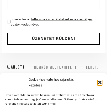
Egyetértek a
felhasználási feltételekkel és a személyes
adatok védelmével.
Ajánlott
NEMRÉG MEGTEKINTETT
Lehet, hog
Cookie-hoz való hozzájárulás
kezelése
-15%
-11%
Ezen a weboldalon sütiket használunk statisztikai és reklámcélokra
Ingyenes szállítás
Ingyenes szállítás
annak érdekében, hogy javítsuk a felhasználói élményt, illetve később
releváns hirdetéseket jelenítsünk meg.