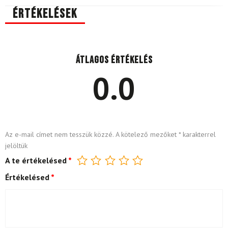
Értékelések
Átlagos értékelés
0.0
Az e-mail címet nem tesszük közzé.
A kötelező mezőket
*
karakterrel
jelöltük
A te értékelésed
*
Értékelésed
*