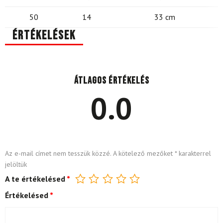
50
14
33 cm
Értékelések
Átlagos értékelés
0.0
Az e-mail címet nem tesszük közzé.
A kötelező mezőket
*
karakterrel
jelöltük
A te értékelésed
*
Értékelésed
*