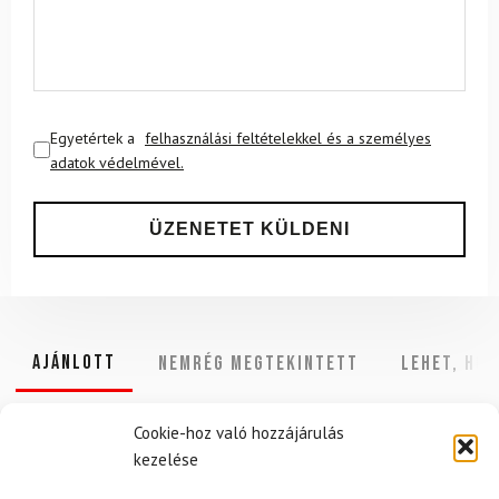
Egyetértek a
felhasználási feltételekkel és a személyes
adatok védelmével.
Ajánlott
NEMRÉG MEGTEKINTETT
Lehet, hog
Cookie-hoz való hozzájárulás
kezelése
-11%
-15%