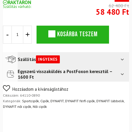
RAKTÁRON
62 400 Ft
Szállítás várható:
58 480 Ft
DYNAFIT
KOSÁRBA TESZEM
Ultra
Gore-
Tex®
W
Hurricane
Szállítás
INGYENES
Black
Out
Egyszerű visszaküldés a PostFoxon keresztül –
Futár a címre
Ingyenes
Cipő
1600 Ft
mennyiség
FoxPost
Ingyenes
Nem biztos a választásában? Semmi gond – a terméket
Hozzáadom a kívánságlistához
egyszerűen visszaküldheti 14 napon belül, indoklás nélkül.
Cikkszám:
64110-0890
Mik a visszaküldés feltételei?
Kategóriák:
Sportcipők
,
Cipők
,
DYNAFIT
,
DYNAFIT férfi cipők
,
DYNAFIT lábbelik
,
DYNAFIT női cipők
,
Női cipők