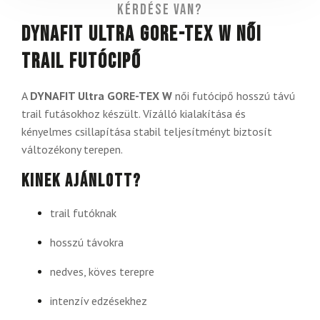
Kérdése van?
DYNAFIT Ultra GORE-TEX W női
trail futócipő
A
DYNAFIT Ultra GORE-TEX W
női futócipő hosszú távú
trail futásokhoz készült. Vízálló kialakítása és
kényelmes csillapítása stabil teljesítményt biztosít
változékony terepen.
Kinek ajánlott?
trail futóknak
hosszú távokra
nedves, köves terepre
intenzív edzésekhez