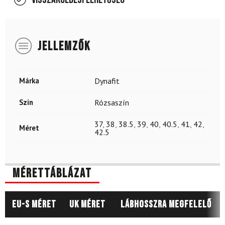
JELLEMZŐK
Márka
Dynafit
Szín
Rózsaszín
37
,
38
,
38.5
,
39
,
40
,
40.5
,
41
,
42
,
Méret
42.5
Mérettáblázat
EU-s méret
UK méret
Lábhosszra megfelelő