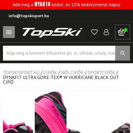
NYAR10
Add meg a
kódot, és 10% kedvezményt kapsz
info@topskisport.hu
0
Products
search
TOPSKISPORT.HU
/
CIPŐK
/
NŐI CIPŐK
/
SPORTCIPŐK
/
DYNAFIT ULTRA GORE-TEX® W HURRICANE BLACK OUT
CIPŐ