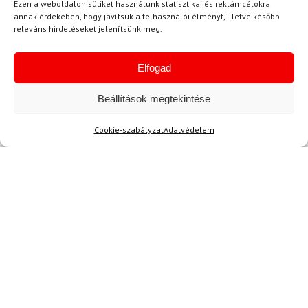
Ingyenes szállítás
Ingyenes szállítás
Ezen a weboldalon sütiket használunk statisztikai és reklámcélokra
annak érdekében, hogy javítsuk a felhasználói élményt, illetve később
releváns hirdetéseket jelenítsünk meg.
Elfogad
Beállítások megtekintése
Cookie-szabályzat
Adatvédelem
36.5
38.5
40.5
40
41
SALEWA
ALPINA
Túracipő SALEWA Wildfire
Túracipő ALPINA Royal
Leather GTX W
VIBRAM Blue
Oatmeal/Fekete
70 200 Ft
62 380 Ft
50 680 Ft
42 880 Ft
Raktáron
Raktáron