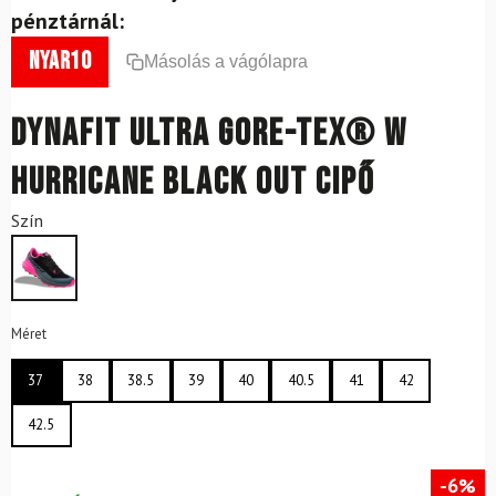
pénztárnál:
nyar10
Másolás a vágólapra
DYNAFIT Ultra Gore-Tex® W
Hurricane Black Out Cipő
Szín
Méret
37
38
38.5
39
40
40.5
41
42
42.5
-6%