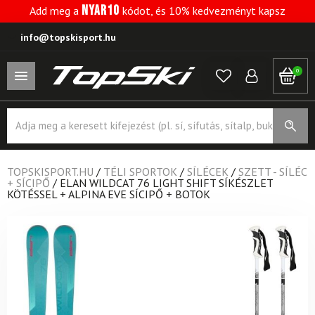
NYAR10
Add meg a
kódot, és 10% kedvezményt kapsz
info@topskisport.hu
0
Products
search
TOPSKISPORT.HU
/
TÉLI SPORTOK
/
SÍLÉCEK
/
SZETT - SÍLÉC
+ SÍCIPŐ
/
ELAN WILDCAT 76 LIGHT SHIFT SÍKÉSZLET
KÖTÉSSEL + ALPINA EVE SÍCIPŐ + BOTOK