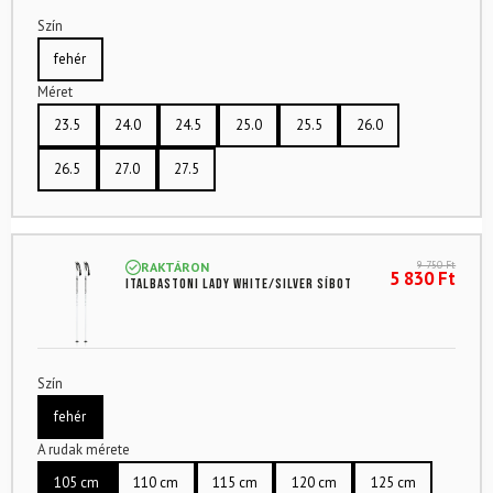
Szín
fehér
Méret
23.5
24.0
24.5
25.0
25.5
26.0
26.5
27.0
27.5
9 750
Ft
RAKTÁRON
5 830
Ft
ITALBASTONI Lady White/Silver síbot
Szín
fehér
A rudak mérete
105 cm
110 cm
115 cm
120 cm
125 cm