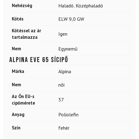
Nehézség
Haladó
,
Középhaladó
Kötés
ELW 9,0 GW
Kötéssel az ár
Igen
tartalmazza
Nem
Egynemű
ALPINA Eve 65 sícipő
Márka
Alpina
Nem
női
Az Ön EU-s
37
cipőmérete
Anyag
Poliolefin
Szín
fehér