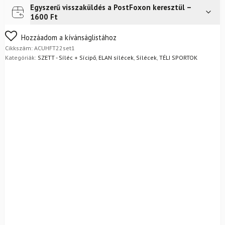
Egyszerű visszaküldés a PostFoxon keresztül –
Futár a címre
2 400
Ft
1600 Ft
Nem biztos a választásában? Semmi gond – a terméket
Hozzáadom a kívánságlistához
egyszerűen visszaküldheti 14 napon belül, indoklás nélkül.
Cikkszám:
ACUHFT22set1
Mik a visszaküldés feltételei?
Kategóriák:
SZETT - Síléc + Sícipő
,
ELAN sílécek
,
Sílécek
,
TÉLI SPORTOK