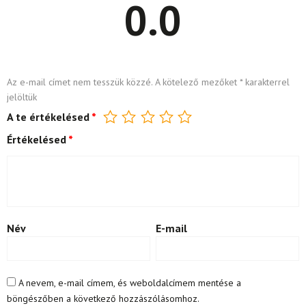
0.0
Az e-mail címet nem tesszük közzé.
A kötelező mezőket
*
karakterrel
jelöltük
A te értékelésed
*
Értékelésed
*
Név
E-mail
A nevem, e-mail címem, és weboldalcímem mentése a
böngészőben a következő hozzászólásomhoz.