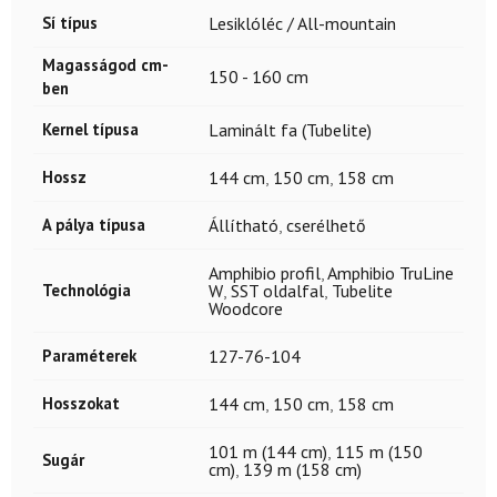
Sí típus
Lesiklóléc / All-mountain
Magasságod cm-
150 - 160 cm
ben
Kernel típusa
Laminált fa (Tubelite)
Hossz
144 cm
,
150 cm
,
158 cm
A pálya típusa
Állítható
,
cserélhető
Amphibio profil
,
Amphibio TruLine
Technológia
W
,
SST oldalfal
,
Tubelite
Woodcore
Paraméterek
127-76-104
Hosszokat
144 cm
,
150 cm
,
158 cm
101 m (144 cm)
,
115 m (150
Sugár
cm)
,
139 m (158 cm)