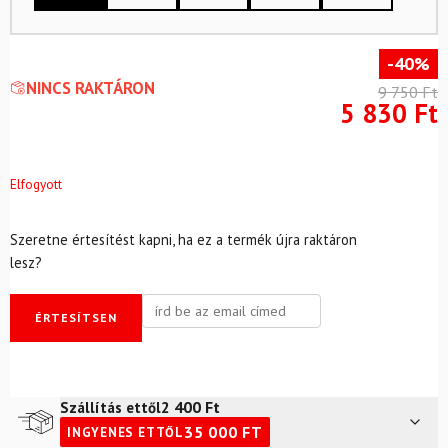
-40%
NINCS RAKTÁRON
9 750
Ft
5 830
Ft
Elfogyott
Szeretne értesítést kapni, ha ez a termék újra raktáron
lesz?
ÉRTESÍTSEN
2 400
Ft
Szállítás ettől
35 000
FT
INGYENES ETTŐL