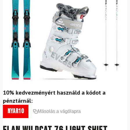
10% kedvezményért használd a kódot a
pénztárnál:
nyar10
Másolás a vágólapra