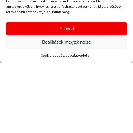
Ezen a weboldalon sütiket használunk statisztikai és reklámcélokra
annak érdekében, hogy javítsuk a felhasználói élményt, illetve később
releváns hirdetéseket jelenítsünk meg.
Elfogad
Ajánlott
NEMRÉG MEGTEKINTETT
Lehet, hog
Beállítások megtekintése
Cookie-szabályzat
Adatvédelem
-10%
-12%
Ingyenes szállítás