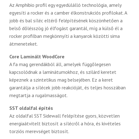
Az Amphibio profil egy egyedülálló technológia, amely
egyesíti a rocker és a camber élkonstrukciós profilokat. A
jobb és bal síléc eltérő felépítésének köszönhetően a
belső dőlésszög jó élfogást garantál, míg a külső él a
rocker profilban megkönnyíti a kanyarok közötti sima
átmeneteket.
Core Laminált WoodCore
A fa mag gerendákból áll, amelyek függőlegesen
kapcsolódnak a laminátumokhoz, és szilárd keretet
képeznek a szintetikus mag belsejében. Ez a keret
garantálja a sílécek jobb reakcióját, és teljes hosszában
megtartja a rugalmasságot.
SST oldalfal építés
Az oldalfal SST Sidewall felépítése gyors, közvetlen
energiaátvitelt biztosít a sílécről a hóra, és kivételes
torziós merevséget biztosít.