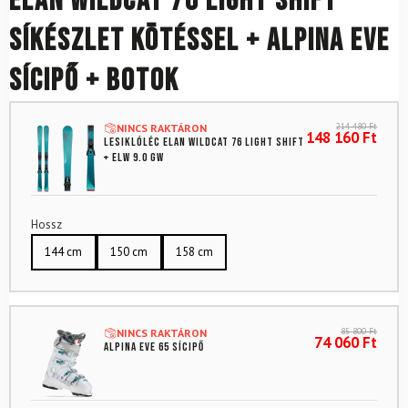
ELAN Wildcat 76 Light Shift
síkészlet kötéssel + ALPINA Eve
sícipő + botok
214 480
Ft
NINCS RAKTÁRON
148 160
Ft
Lesiklóléc ELAN Wildcat 76 Light Shift
+ ELW 9.0 GW
Hossz
144 cm
150 cm
158 cm
85 800
Ft
NINCS RAKTÁRON
74 060
Ft
ALPINA Eve 65 sícipő