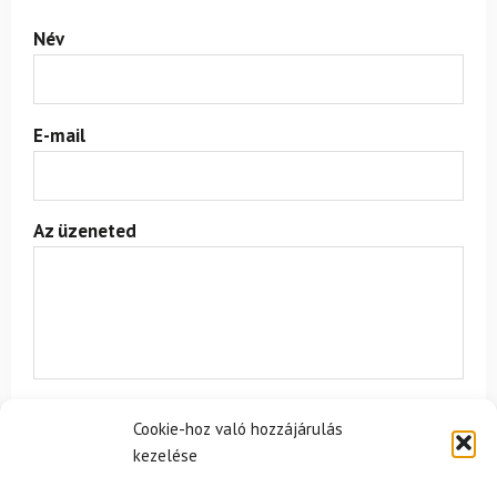
Név
E-mail
Az üzeneted
Egyetértek a
felhasználási feltételekkel és a személyes
Cookie-hoz való hozzájárulás
adatok védelmével.
kezelése