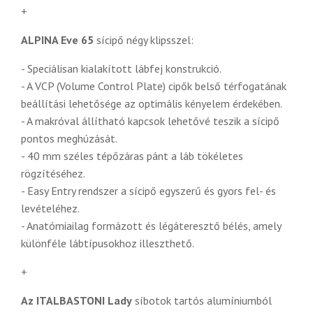
+
ALPINA Eve 65
sícipő négy klipsszel:
- Speciálisan kialakított lábfej konstrukció.
- A VCP (Volume Control Plate) cipők belső térfogatának
beállítási lehetősége az optimális kényelem érdekében.
- A makróval állítható kapcsok lehetővé teszik a sícipő
pontos meghúzását.
- 40 mm széles tépőzáras pánt a láb tökéletes
rögzítéséhez.
- Easy Entry rendszer a sícipő egyszerű és gyors fel- és
levételéhez.
- Anatómiailag formázott és légáteresztő bélés, amely
különféle lábtípusokhoz illeszthető.
+
Az ITALBASTONI Lady
síbotok tartós alumíniumból