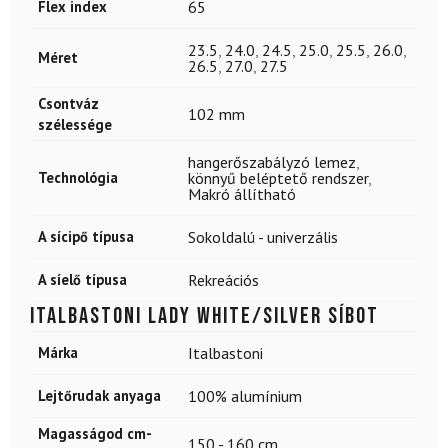
Flex index
65
23.5
,
24.0
,
24.5
,
25.0
,
25.5
,
26.0
,
Méret
26.5
,
27.0
,
27.5
Csontváz
102 mm
szélessége
hangerőszabályzó lemez
,
Technológia
könnyű beléptető rendszer
,
Makró állítható
A sícipő típusa
Sokoldalú - univerzális
A síelő típusa
Rekreációs
ITALBASTONI Lady White/Silver síbot
Márka
Italbastoni
Lejtőrudak anyaga
100% alumínium
Magasságod cm-
150 - 160 cm