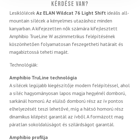
Kérdése van?
Lesiklólécek
Az ELAN Wildcat 76 Light Shift
ideális all-
mountain sílécek a kényelmes utazáshoz minden
kanyarban. A kifejezetten nők számára kifejlesztett
Amphibio TrueLine W aszimmetrikus felépítésének
köszönhetően folyamatosan feszegetheti határait és
magabiztossá teheti magát.
Technológiák:
Amphibio TruLine technológia
A sílécek legújabb kiegészítője modern felépítéssel, ahol
a síléc hagyományosan lapos magja hegyénél domború,
sarkánál homorú. Az elülső domború rész az ív pontos
elhelyezését teszi lehetővé, míg a hátsó homorú rész
dinamikus kilépést garantál az ívből. A formázott mag
páratlan sokoldalúságot és szilárdságot garantál.
Amphibio profilja