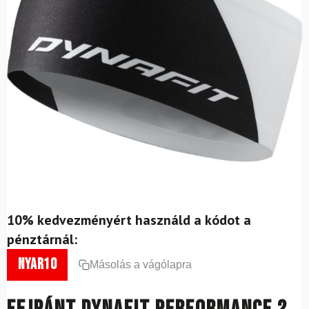
10% kedvezményért használd a kódot a
pénztárnál:
nyar10
Másolás a vágólapra