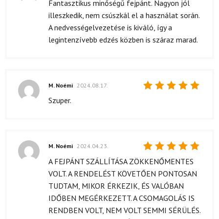
Értékelés:
Fantasztikus minőségű fejpánt. Nagyon jól
5
/ 5
illeszkedik, nem csúszkál el a használat során.
A nedvességelvezetése is kiváló, így a
legintenzívebb edzés közben is száraz marad.
M. Noémi
2024.08.17.
Értékelés:
Szuper.
5
/ 5
M. Noémi
2024.04.23.
Értékelés:
A FEJPÁNT SZÁLLÍTÁSA ZÖKKENŐMENTES
5
/ 5
VOLT. A RENDELÉST KÖVETŐEN PONTOSAN
TUDTAM, MIKOR ÉRKEZIK, ÉS VALÓBAN
IDŐBEN MEGÉRKEZETT. A CSOMAGOLÁS IS
RENDBEN VOLT, NEM VOLT SEMMI SÉRÜLÉS.