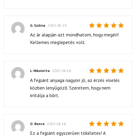
G. Szilvia
2025.06.19.
Értékelés:
Az ár alapján azt mondhatom, hogy megéri!
5
/ 5
Kellemes meglepetés volt.
L. Nikoletta
2025.04.28.
Értékelés:
A fejpánt anyaga nagyon jó, az érzés viselés
5
/ 5
közben lenyűgöző. Szeretem, hogy nem
irritálja a bőrt.
O. Bence
2025.04.18.
Értékelés:
Ez a fejpánt egyszerűen tökéletes! A