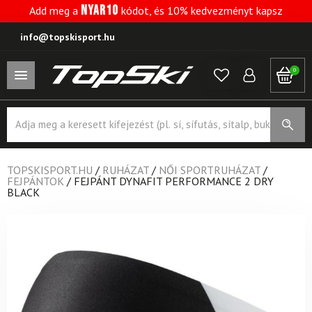
NYAR10
Add meg a
kódot, és 10% kedvezményt kapsz
info@topskisport.hu
0
Products
search
TOPSKISPORT.HU
/
RUHÁZAT
/
NŐI SPORTRUHÁZAT
/
FEJPÁNTOK
/
FEJPÁNT DYNAFIT PERFORMANCE 2 DRY
BLACK