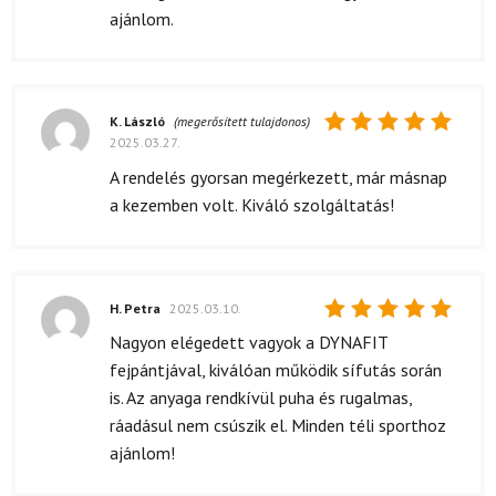
ajánlom.
K. László
(megerősített tulajdonos)
2025.03.27.
Értékelés:
5
/ 5
A rendelés gyorsan megérkezett, már másnap
a kezemben volt. Kiváló szolgáltatás!
H. Petra
2025.03.10.
Értékelés:
Nagyon elégedett vagyok a DYNAFIT
5
/ 5
fejpántjával, kiválóan működik sífutás során
is. Az anyaga rendkívül puha és rugalmas,
ráadásul nem csúszik el. Minden téli sporthoz
ajánlom!