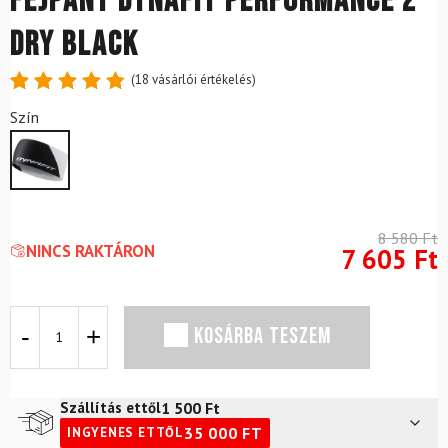
Fejpánt DYNAFIT Performance 2
Dry Black
(
18
vásárlói értékelés)
Értékelés
18
Szín
4.89
az
5-ből,
értékelés
alapján
8 580
Ft
NINCS RAKTÁRON
7 605
Ft
Fejpánt
KOSÁRBA TESZEM
DYNAFIT
Performance
2
Dry
1 500
Ft
Szállítás ettől
Black
35 000
FT
INGYENES ETTŐL
mennyiség