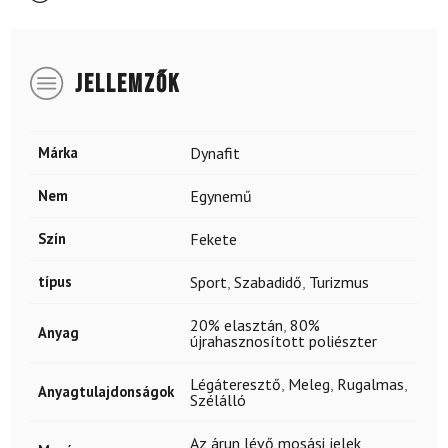
JELLEMZŐK
Márka
Dynafit
Nem
Egynemű
Szín
Fekete
típus
Sport
,
Szabadidő
,
Turizmus
20% elasztán
,
80%
Anyag
újrahasznosított poliészter
Légáteresztő
,
Meleg
,
Rugalmas
,
Anyagtulajdonságok
Szélálló
Az árun lévő mosási jelek