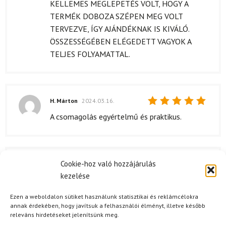
KELLEMES MEGLEPETÉS VOLT, HOGY A
TERMÉK DOBOZA SZÉPEN MEG VOLT
TERVEZVE, ÍGY AJÁNDÉKNAK IS KIVÁLÓ.
ÖSSZESSÉGÉBEN ELÉGEDETT VAGYOK A
TELJES FOLYAMATTAL.
H. Márton
2024.03.16.
Értékelés:
A csomagolás egyértelmű és praktikus.
5
/ 5
Cookie-hoz való hozzájárulás
O. Barbara
2024.03.05.
kezelése
Értékelés:
A fejpánt tényleg nagyon jó minőségű. Az
5
/ 5
anyaga rendkívül tartós, és a használat során
Ezen a weboldalon sütiket használunk statisztikai és reklámcélokra
nem deformálódik el. Ráadásul a színe is szép,
annak érdekében, hogy javítsuk a felhasználói élményt, illetve később
releváns hirdetéseket jelenítsünk meg.
pontosan olyan, mint amilyennek a