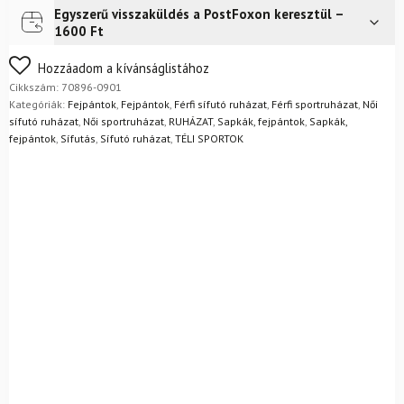
Egyszerű visszaküldés a PostFoxon keresztül –
Futár a címre
2 400
Ft
1600 Ft
FoxPost
1 500
Ft
Nem biztos a választásában? Semmi gond – a terméket
Hozzáadom a kívánságlistához
egyszerűen visszaküldheti 14 napon belül, indoklás nélkül.
Cikkszám:
70896-0901
Mik a visszaküldés feltételei?
Kategóriák:
Fejpántok
,
Fejpántok
,
Férfi sífutó ruházat
,
Férfi sportruházat
,
Női
sífutó ruházat
,
Női sportruházat
,
RUHÁZAT
,
Sapkák, fejpántok
,
Sapkák,
fejpántok
,
Sífutás
,
Sífutó ruházat
,
TÉLI SPORTOK