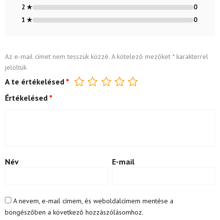
2 ★
0
1 ★
0
Az e-mail címet nem tesszük közzé.
A kötelező mezőket
*
karakterrel
jelöltük
A te értékelésed
*
Értékelésed
*
Név
E-mail
A nevem, e-mail címem, és weboldalcímem mentése a
böngészőben a következő hozzászólásomhoz.