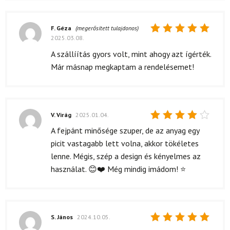
F. Géza
(megerősített tulajdonos)
2025.03.08.
Értékelés:
5
/ 5
A szállíítás gyors volt, mint ahogy azt ígérték.
Már másnap megkaptam a rendelésemet!
V. Virág
2025.01.04.
Értékelés:
A fejpánt minősége szuper, de az anyag egy
4
/ 5
picit vastagabb lett volna, akkor tökéletes
lenne. Mégis, szép a design és kényelmes az
használat. 😊❤️ Még mindig imádom! ⭐
S. János
2024.10.05.