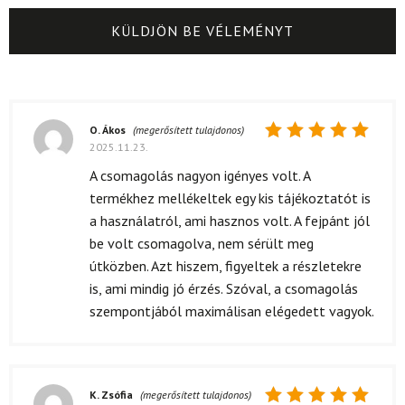
O. Ákos
(megerősített tulajdonos)
2025.11.23.
Értékelés:
5
/ 5
A csomagolás nagyon igényes volt. A
termékhez mellékeltek egy kis tájékoztatót is
a használatról, ami hasznos volt. A fejpánt jól
be volt csomagolva, nem sérült meg
útközben. Azt hiszem, figyeltek a részletekre
is, ami mindig jó érzés. Szóval, a csomagolás
szempontjából maximálisan elégedett vagyok.
K. Zsófia
(megerősített tulajdonos)