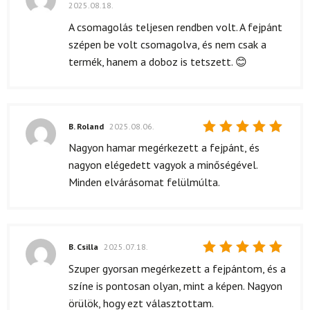
2025.08.18.
Értékelés:
5
/ 5
A csomagolás teljesen rendben volt. A fejpánt
szépen be volt csomagolva, és nem csak a
termék, hanem a doboz is tetszett. 😊
B. Roland
2025.08.06.
Értékelés:
Nagyon hamar megérkezett a fejpánt, és
5
/ 5
nagyon elégedett vagyok a minőségével.
Minden elvárásomat felülmúlta.
B. Csilla
2025.07.18.
Értékelés:
Szuper gyorsan megérkezett a fejpántom, és a
5
/ 5
színe is pontosan olyan, mint a képen. Nagyon
örülök, hogy ezt választottam.