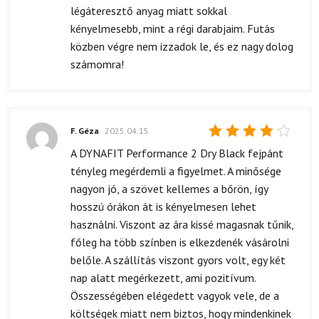
5
/ 5
légáteresztő anyag miatt sokkal
kényelmesebb, mint a régi darabjaim. Futás
közben végre nem izzadok le, és ez nagy dolog
számomra!
F. Géza
2025.04.15.
Értékelés:
A DYNAFIT Performance 2 Dry Black fejpánt
4
/ 5
tényleg megérdemli a figyelmet. A minősége
nagyon jó, a szövet kellemes a bőrön, így
hosszú órákon át is kényelmesen lehet
használni. Viszont az ára kissé magasnak tűnik,
főleg ha több színben is elkezdenék vásárolni
belőle. A szállítás viszont gyors volt, egy két
nap alatt megérkezett, ami pozitívum.
Összességében elégedett vagyok vele, de a
költségek miatt nem biztos, hogy mindenkinek