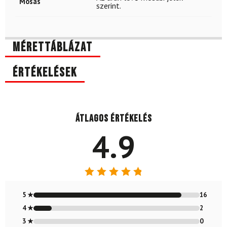
Mosás
szerint.
Mérettáblázat
Értékelések
Átlagos értékelés
4.9
Értékelés:
4.89
/ 5
5 ★
16
4 ★
2
3 ★
0