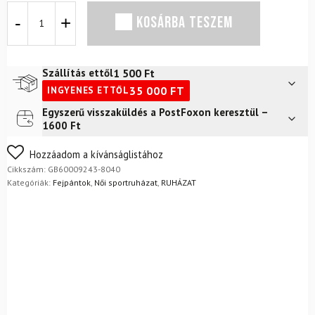
Fejpánt
KOSÁRBA TESZEM
GOLDBERGH
Warmth
Cream
mennyiség
1 500
Ft
Szállítás ettől
35 000
FT
INGYENES ETTŐL
Egyszerű visszaküldés a PostFoxon keresztül –
Futár a címre
2 400
Ft
1600 Ft
FoxPost
1 500
Ft
Nem biztos a választásában? Semmi gond – a terméket
Hozzáadom a kívánságlistához
egyszerűen visszaküldheti 14 napon belül, indoklás nélkül.
Cikkszám:
GB60009243-8040
Mik a visszaküldés feltételei?
Kategóriák:
Fejpántok
,
Női sportruházat
,
RUHÁZAT