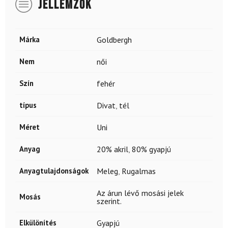
JELLEMZŐK
Márka
Goldbergh
Nem
női
Szín
fehér
típus
Divat
,
tél
Méret
Uni
Anyag
20% akril
,
80% gyapjú
Anyagtulajdonságok
Meleg
,
Rugalmas
Az árun lévő mosási jelek
Mosás
szerint.
Elkülönítés
Gyapjú