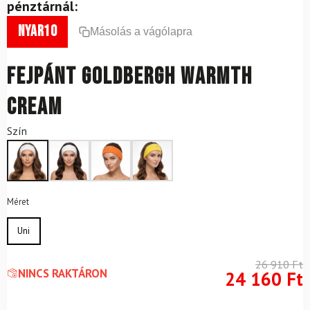
pénztárnál:
nyar10
Másolás a vágólapra
Fejpánt GOLDBERGH Warmth
Cream
Szín
Méret
Uni
26 910
Ft
NINCS RAKTÁRON
24 160
Ft