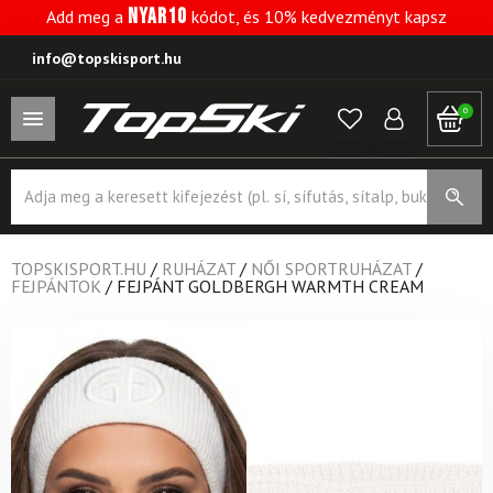
NYAR10
Add meg a
kódot, és 10% kedvezményt kapsz
info@topskisport.hu
0
Products
search
TOPSKISPORT.HU
/
RUHÁZAT
/
NŐI SPORTRUHÁZAT
/
FEJPÁNTOK
/
FEJPÁNT GOLDBERGH WARMTH CREAM