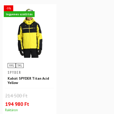
-9%
Ingyenes szállítás
XXL
3XL
SPYDER
Kabát SPYDER Titan Acid
Yellow
214 500 Ft
194 980 Ft
Raktáron