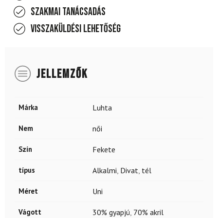
Szakmai tanácsadás
Visszaküldési lehetőség
JELLEMZŐK
Márka
Luhta
Nem
női
Szín
Fekete
típus
Alkalmi
,
Divat
,
tél
Méret
Uni
Vágott
30% gyapjú
,
70% akril