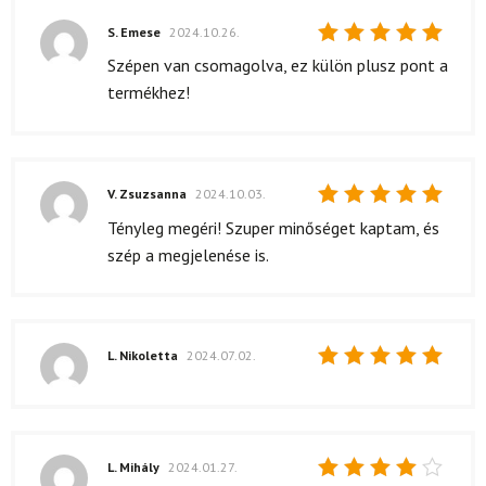
S. Emese
2024.10.26.
Értékelés:
Szépen van csomagolva, ez külön plusz pont a
5
/ 5
termékhez!
V. Zsuzsanna
2024.10.03.
Értékelés:
Tényleg megéri! Szuper minőséget kaptam, és
5
/ 5
szép a megjelenése is.
L. Nikoletta
2024.07.02.
Értékelés:
5
/ 5
L. Mihály
2024.01.27.