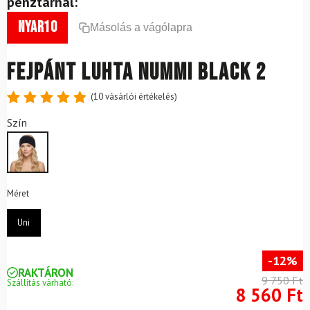
pénztárnál:
nyar10
Másolás a vágólapra
Fejpánt LUHTA Nummi Black 2
(
10
vásárlói értékelés)
Értékelés
10
Szín
4.9
az 5-
ből,
értékelés
alapján
Méret
Uni
-12%
RAKTÁRON
9 750 Ft
Szállítás várható:
8 560 Ft