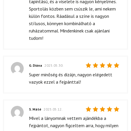
tapintású, és a viselete is nagyon kényelmes.
Sportolás közben sem csúszik le, ami nekem
külön fontos. Ráadásul a színe is nagyon
stílusos, könnyen kombinálható a
ruházatommal. Mindenkinek csak ajánlani
tudom!
G. Diána
2025.05.30.
Értékelés:
Super minőség és dizájn, nagyon elégedett
5
/ 5
vazyok ezzel a fejpánttal!
S. Máté
2025.05.12.
Értékelés:
Mivel a lányomnak vettem ajándékba a
5
/ 5
fejpántot, nagyon figceltem arra, hogy milyen