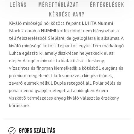
Leírás
Mérettáblázat
Értékelések
Kérdése van?
Kiváló minőségű női kötött fejpánt
LUHTA Nummi
Black
2 darab a
NUMMI
kollekcióból nem hiányozhat a
téli felszerelésből. Síelésre, de gyaloglásra is alkalmas. A
kiváló minőségű kötött fejpántot egy kis fém márkalogó
Luhta egészíti ki, amely diszkréten helyezkedik el az
elején. A logó minimalista kialakítású – keskeny,
vízszintes és finoman kiemelkedik a kötésből, elegáns és
prémium megjelenést kölcsönözve a kiegészítőnek,
zavaró elemek nélkül. Dupla rétegből áll. Polár bélés és
puha merinó gyapjú meleget ad a hidegben. A nem
viszkető természetes anyag kiváló választás érzékeny
bőrűeknek.
Gyors szállítás