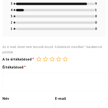
4.9
/ 5
5 ★
9
4 ★
1
3 ★
0
2 ★
0
1 ★
0
Az e-mail címet nem tesszük közzé.
A kötelező mezőket
*
karakterrel
jelöltük
A te értékelésed
*
Értékelésed
*
Név
E-mail