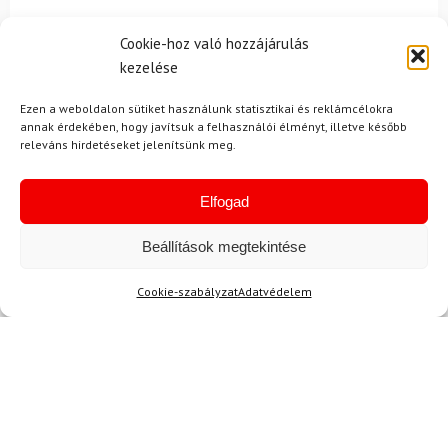
Cookie-hoz való hozzájárulás
kezelése
Ezen a weboldalon sütiket használunk statisztikai és reklámcélokra
annak érdekében, hogy javítsuk a felhasználói élményt, illetve később
releváns hirdetéseket jelenítsünk meg.
Ajánlott
NEMRÉG MEGTEKINTETT
Lehet, hog
Elfogad
Beállítások megtekintése
-14%
-15%
Cookie-szabályzat
Adatvédelem