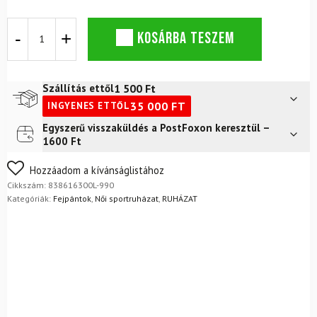
Fejpánt
KOSÁRBA TESZEM
LUHTA
Nummi
Black
2
1 500
Ft
Szállítás ettől
mennyiség
35 000
FT
INGYENES ETTŐL
Egyszerű visszaküldés a PostFoxon keresztül –
Futár a címre
2 400
Ft
1600 Ft
FoxPost
1 500
Ft
Nem biztos a választásában? Semmi gond – a terméket
Hozzáadom a kívánságlistához
egyszerűen visszaküldheti 14 napon belül, indoklás nélkül.
Cikkszám:
838616300L-990
Mik a visszaküldés feltételei?
Kategóriák:
Fejpántok
,
Női sportruházat
,
RUHÁZAT