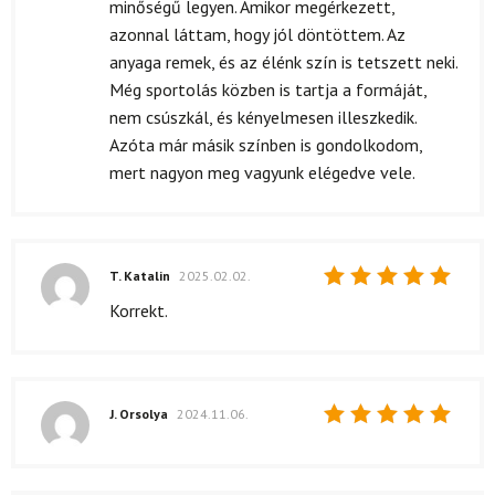
minőségű legyen. Amikor megérkezett,
azonnal láttam, hogy jól döntöttem. Az
anyaga remek, és az élénk szín is tetszett neki.
Még sportolás közben is tartja a formáját,
nem csúszkál, és kényelmesen illeszkedik.
Azóta már másik színben is gondolkodom,
mert nagyon meg vagyunk elégedve vele.
T. Katalin
2025.02.02.
Értékelés:
Korrekt.
5
/ 5
J. Orsolya
2024.11.06.
Értékelés:
5
/ 5