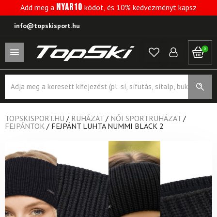
NYAR10
Add meg a
kódot, és 10% kedvezményt kapsz
info@topskisport.hu
0
Products
search
TOPSKISPORT.HU
/
RUHÁZAT
/
NŐI SPORTRUHÁZAT
/
FEJPÁNTOK
/
FEJPÁNT LUHTA NUMMI BLACK 2