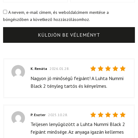
A nevem, e-mail címem, és weboldalcímem mentése a
böngészőben a következő hozzászólásomhoz.
K. Renáta
2026.01.28.
Értékelés:
Nagyon jó minőségű fejpánt! A Luhta Nummi
5
/ 5
Black 2 tényleg tartós és kényelmes.
P. Eszter
2025.10.28.
Értékelés:
Teljesen lenyűgözött a Luhta Nummi Black 2
5
/ 5
fejpánt minősége. Az anyaga igazán kellemes