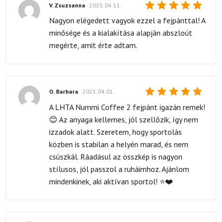
V. Zsuzsanna
2025.04.11.
Értékelés:
Nagyon elégedett vagyok ezzel a fejpánttal! A
5
/ 5
minősége és a kialakítása alapján abszloút
megérte, amit érte adtam.
O. Barbara
2025.04.01.
Értékelés:
A LHTA Nummi Coffee 2 fejpánt igazán remek!
5
/ 5
😊 Az anyaga kellemes, jól szellőzik, így nem
izzadok alatt. Szeretem, hogy sportolás
közben is stabilan a helyén marad, és nem
csúszkál. Ráadásul az összkép is nagyon
stílusos, jól passzol a ruháimhoz. Ajánlom
mindenkinek, aki aktívan sportol! ⭐❤️