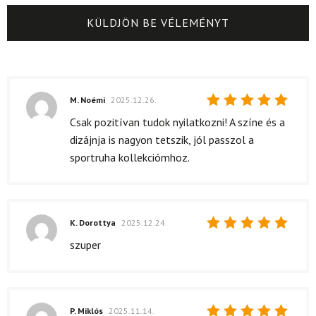
M. Noémi
2025.12.26.
Értékelés:
Csak pozitívan tudok nyilatkozni! A színe és a
5
/ 5
dizájnja is nagyon tetszik, jól passzol a
sportruha kollekciómhoz.
K. Dorottya
2025.12.24.
Értékelés:
szuper
5
/ 5
P. Miklós
2025.11.14.