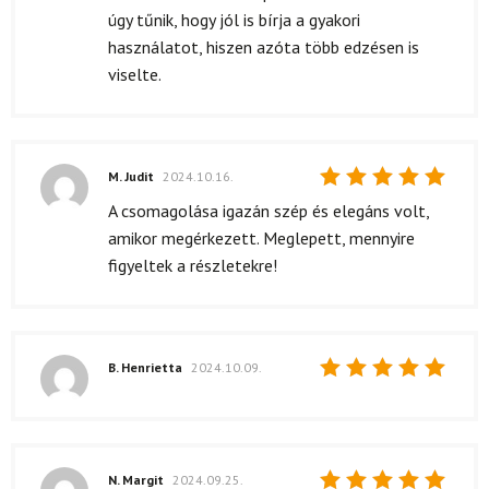
úgy tűnik, hogy jól is bírja a gyakori
használatot, hiszen azóta több edzésen is
viselte.
M. Judit
2024.10.16.
Értékelés:
A csomagolása igazán szép és elegáns volt,
5
/ 5
amikor megérkezett. Meglepett, mennyire
figyeltek a részletekre!
B. Henrietta
2024.10.09.
Értékelés:
5
/ 5
N. Margit
2024.09.25.