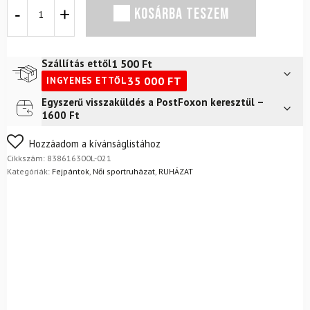
Fejpánt
KOSÁRBA TESZEM
LUHTA
Nummi
Coffee
2
1 500
Ft
Szállítás ettől
mennyiség
35 000
FT
INGYENES ETTŐL
Egyszerű visszaküldés a PostFoxon keresztül –
Futár a címre
2 400
Ft
1600 Ft
FoxPost
1 500
Ft
Nem biztos a választásában? Semmi gond – a terméket
Hozzáadom a kívánságlistához
egyszerűen visszaküldheti 14 napon belül, indoklás nélkül.
Cikkszám:
838616300L-021
Mik a visszaküldés feltételei?
Kategóriák:
Fejpántok
,
Női sportruházat
,
RUHÁZAT