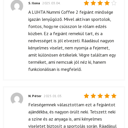
S. Ilona
2025.03.04.
Értékelés:
A LUHTA Nummi Coffee 2 fejpánt minősége
4
/ 5
igazán lenyűgöző. Mivel aktívan sportolok,
fontos, hogy ne csússzon le rólam edzés
közben. Ez a fejpánt remekül tart, és a
nedvességet is jól elvezeti. Ráadásul nagyon
kényelmes viselet, nem nyomja a fejemet,
amit különösen értékelek. Végre találtam egy
terméket, ami nemcsak jól néz ki, hanem
funkcionálisan is megfelelő.
N. Péter
2025.01.03.
Értékelés:
Feleségemnek választottam ezt a fejpántot
5
/ 5
ajándékba, és nagyon örült neki. Tetszett neki
a színe és az anyaga is, ami kényelmes
viseletet biztosít a sportolás során. Ráadásul