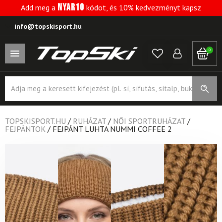
NYAR10
Add meg a
kódot, és 10% kedvezményt kapsz
info@topskisport.hu
0
Products
search
TOPSKISPORT.HU
/
RUHÁZAT
/
NŐI SPORTRUHÁZAT
/
FEJPÁNTOK
/
FEJPÁNT LUHTA NUMMI COFFEE 2