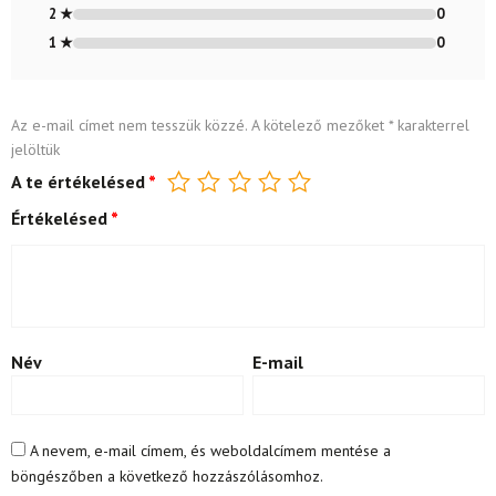
2 ★
0
1 ★
0
Az e-mail címet nem tesszük közzé.
A kötelező mezőket
*
karakterrel
jelöltük
A te értékelésed
*
Értékelésed
*
Név
E-mail
A nevem, e-mail címem, és weboldalcímem mentése a
böngészőben a következő hozzászólásomhoz.