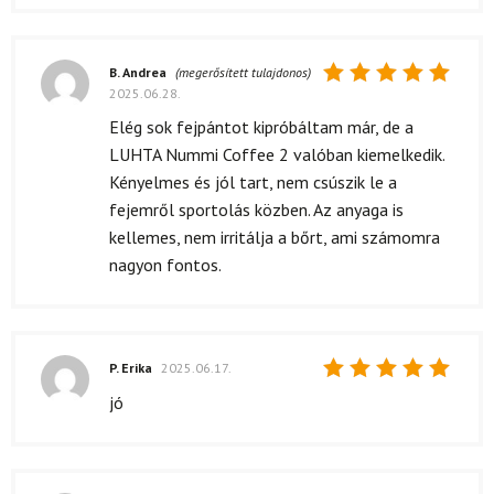
5
/ 5
B. Andrea
(megerősített tulajdonos)
2025.06.28.
Értékelés:
5
/ 5
Elég sok fejpántot kipróbáltam már, de a
LUHTA Nummi Coffee 2 valóban kiemelkedik.
Kényelmes és jól tart, nem csúszik le a
fejemről sportolás közben. Az anyaga is
kellemes, nem irritálja a bőrt, ami számomra
nagyon fontos.
P. Erika
2025.06.17.
Értékelés:
jó
5
/ 5