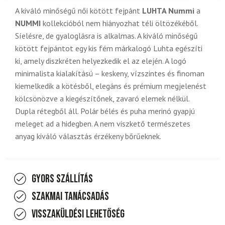
A kiváló minőségű női kötött fejpánt
LUHTA Nummi
a
NUMMI
kollekcióból nem hiányozhat téli öltözékéből.
Síelésre, de gyaloglásra is alkalmas. A kiváló minőségű
kötött fejpántot egy kis fém márkalogó Luhta egészíti
ki, amely diszkréten helyezkedik el az elején. A logó
minimalista kialakítású – keskeny, vízszintes és finoman
kiemelkedik a kötésből, elegáns és prémium megjelenést
kölcsönözve a kiegészítőnek, zavaró elemek nélkül.
Dupla rétegből áll. Polár bélés és puha merinó gyapjú
meleget ad a hidegben. A nem viszkető természetes
anyag kiváló választás érzékeny bőrűeknek.
Gyors szállítás
Szakmai tanácsadás
Visszaküldési lehetőség