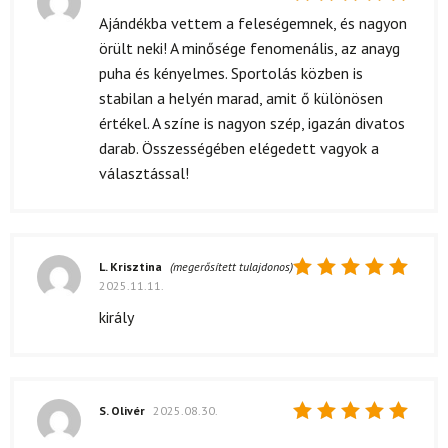
Értékelés:
Ajándékba vettem a feleségemnek, és nagyon
5
/ 5
örült neki! A minősége fenomenális, az anayg
puha és kényelmes. Sportolás közben is
stabilan a helyén marad, amit ő különösen
értékel. A színe is nagyon szép, igazán divatos
darab. Összességében elégedett vagyok a
választással!
L. Krisztina
(megerősített tulajdonos)
2025.11.11.
Értékelés:
5
/ 5
király
S. Olivér
2025.08.30.
Értékelés: