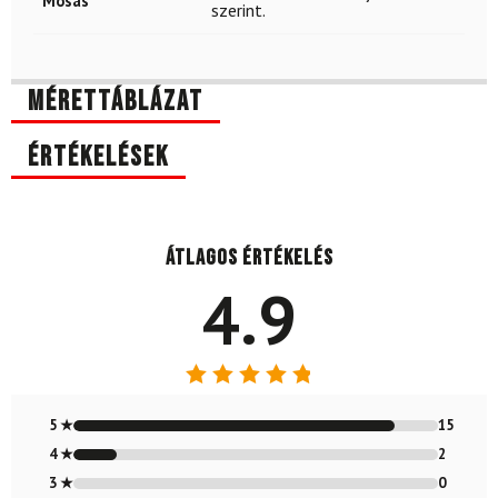
Mosás
szerint.
Mérettáblázat
Értékelések
Átlagos értékelés
4.9
Értékelés:
4.88
/ 5
5 ★
15
4 ★
2
3 ★
0