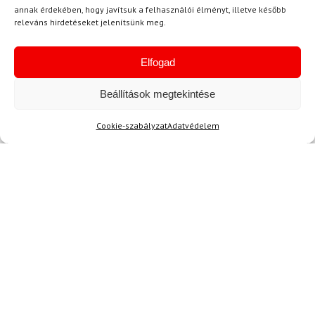
Kérdése van?
annak érdekében, hogy javítsuk a felhasználói élményt, illetve később
releváns hirdetéseket jelenítsünk meg.
Elfogad
Beállítások megtekintése
Kérdése van?
Cookie-szabályzat
Adatvédelem
info@topskisport.hu
Név
E-mail