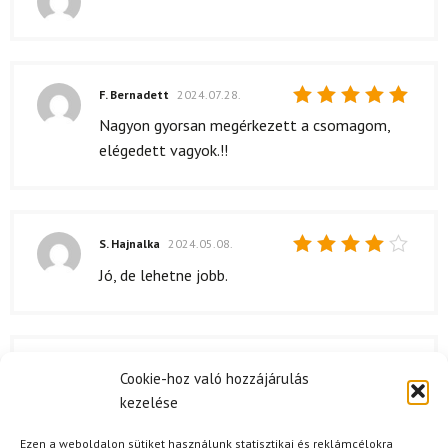
Értékelés:
5
/ 5
F. Bernadett
2024.07.28.
Értékelés:
Nagyon gyorsan megérkezett a csomagom,
5
/ 5
elégedett vagyok.!!
S. Hajnalka
2024.05.08.
Értékelés:
Jó, de lehetne jobb.
4
/ 5
M. Gabriella
2024.04.12.
Cookie-hoz való hozzájárulás
Értékelés:
kezelése
5
/ 5
Ezen a weboldalon sütiket használunk statisztikai és reklámcélokra