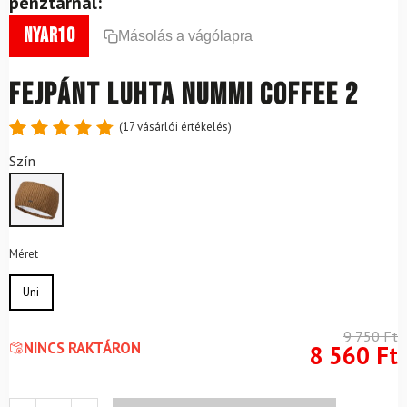
pénztárnál:
nyar10
Másolás a vágólapra
Fejpánt LUHTA Nummi Coffee 2
(
17
vásárlói értékelés)
Értékelés
17
Szín
4.88
az
5-ből,
értékelés
alapján
Méret
Uni
9 750
Ft
NINCS RAKTÁRON
8 560
Ft