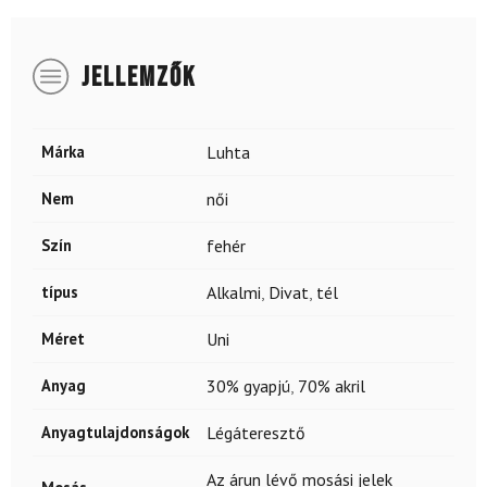
JELLEMZŐK
Márka
Luhta
Nem
női
Szín
fehér
típus
Alkalmi
,
Divat
,
tél
Méret
Uni
Anyag
30% gyapjú
,
70% akril
Anyagtulajdonságok
Légáteresztő
Az árun lévő mosási jelek