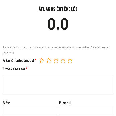
Átlagos értékelés
0.0
Az e-mail címet nem tesszük közzé.
A kötelező mezőket
*
karakterrel
jelöltük
A te értékelésed
*
Értékelésed
*
Név
E-mail