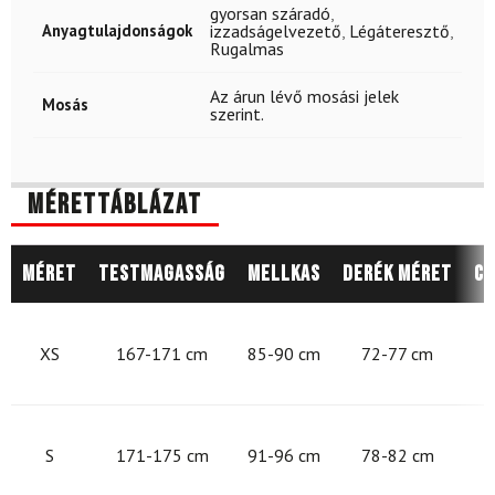
gyorsan száradó
,
Anyagtulajdonságok
izzadságelvezető
,
Légáteresztő
,
Rugalmas
Az árun lévő mosási jelek
Mosás
szerint.
Mérettáblázat
Méret
Testmagasság
Mellkas
Derék méret
Cs
8
XS
167-171 cm
85-90 cm
72-77 cm
9
S
171-175 cm
91-96 cm
78-82 cm