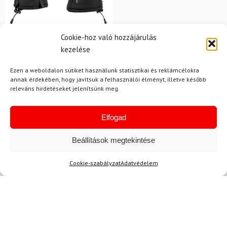
11
Cookie-hoz való hozzájárulás
kezelése
LEKI
Síkesztyű LEKI Detect XT
3D Mitt
Ezen a weboldalon sütiket használunk statisztikai és reklámcélokra
annak érdekében, hogy javítsuk a felhasználói élményt, illetve később
releváns hirdetéseket jelenítsünk meg.
50 700 Ft
44 830 Ft
Raktáron
Elfogad
Beállítások megtekintése
Cookie-szabályzat
Adatvédelem
Hírek