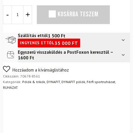
Férfi
KOSÁRBA TESZEM
póló
DYNAFIT
Team
2
1 500
Ft
Szállítás ettől
Dry
35 000
FT
INGYENES ETTŐL
M
Reef
Egyszerű visszaküldés a PostFoxon keresztül –
Futár a címre
2 400
Ft
mennyiség
1600 Ft
FoxPost
1 500
Ft
Nem biztos a választásában? Semmi gond – a terméket
Hozzáadom a kívánságlistához
egyszerűen visszaküldheti 14 napon belül, indoklás nélkül.
Cikkszám:
70678-8561
Mik a visszaküldés feltételei?
Kategóriák:
Pólók & trikók
,
DYNAFIT
,
DYNAFIT pólók
,
Férfi sportruházat
,
RUHÁZAT