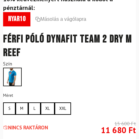
pénztárnál:
nyar10
Másolás a vágólapra
Férfi póló DYNAFIT Team 2 Dry M
Reef
Szín
Méret
S
M
L
XL
XXL
15 600
Ft
NINCS RAKTÁRON
11 680
Ft