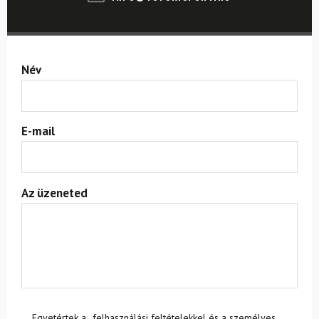
Név
E-mail
Az üzeneted
Egyetértek a
felhasználási feltételekkel és a személyes