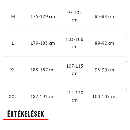
9
97-102
M
175-179 cm
83-88 cm
1
cm
1
103-106
L
179-183 cm
89-92 cm
1
cm
1
107-113
XL
183-187 cm
93-99 cm
1
cm
1
114-120
XXL
187-191 cm
100-105 cm
1
cm
Értékelések