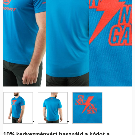
10% kedvezményért használd a kódot a