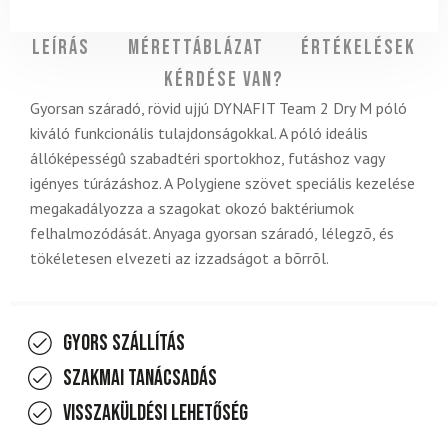
Leírás
Mérettáblázat
Értékelések
Kérdése van?
Gyorsan száradó, rövid ujjú DYNAFIT Team 2 Dry M póló
kiváló funkcionális tulajdonságokkal. A póló ideális
állóképességû szabadtéri sportokhoz, futáshoz vagy
igényes túrázáshoz. A Polygiene szövet speciális kezelése
megakadályozza a szagokat okozó baktériumok
felhalmozódását. Anyaga gyorsan száradó, lélegzõ, és
tökéletesen elvezeti az izzadságot a bõrrõl.
Gyors szállítás
Szakmai tanácsadás
Visszaküldési lehetőség