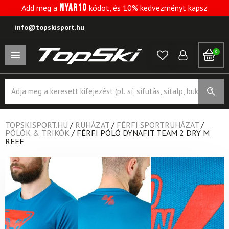
NYAR10
Add meg a
kódot, és 10% kedvezményt kapsz
info@topskisport.hu
0
Products
search
TOPSKISPORT.HU
/
RUHÁZAT
/
FÉRFI SPORTRUHÁZAT
/
PÓLÓK & TRIKÓK
/
FÉRFI PÓLÓ DYNAFIT TEAM 2 DRY M
REEF