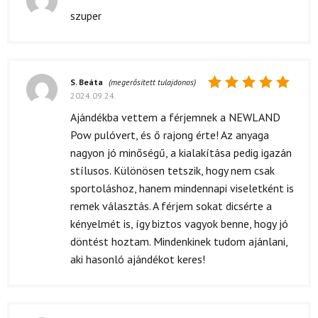
Értékelés:
szuper
5
/ 5
S. Beáta
(megerősített tulajdonos)
2024.09.24.
Értékelés:
5
/ 5
Ajándékba vettem a férjemnek a NEWLAND
Pow pulóvert, és ő rajong érte! Az anyaga
nagyon jó minőségű, a kialakítása pedig igazán
stílusos. Különösen tetszik, hogy nem csak
sportoláshoz, hanem mindennapi viseletként is
remek választás. A férjem sokat dicsérte a
kényelmét is, így biztos vagyok benne, hogy jó
döntést hoztam. Mindenkinek tudom ajánlani,
aki hasonló ajándékot keres!