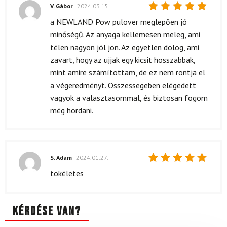
V. Gábor
2024.03.15.
Értékelés:
a NEWLAND Pow pulover meglepően jó
5
/ 5
minőségű. Az anyaga kellemesen meleg, ami
télen nagyon jól jön. Az egyetlen dolog, ami
zavart, hogy az ujjak egy kicsit hosszabbak,
mint amire számítottam, de ez nem rontja el
a végeredményt. Osszessegeben elégedett
vagyok a valasztasommal, és biztosan fogom
még hordani.
S. Ádám
2024.01.27.
Értékelés:
tökéletes
5
/ 5
Kérdése van?