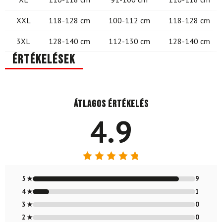
XXL
118-128 cm
100-112 cm
118-128 cm
3XL
128-140 cm
112-130 cm
128-140 cm
Értékelések
Átlagos értékelés
4.9
Értékelés:
4.9
/ 5
5 ★
9
4 ★
1
3 ★
0
2 ★
0