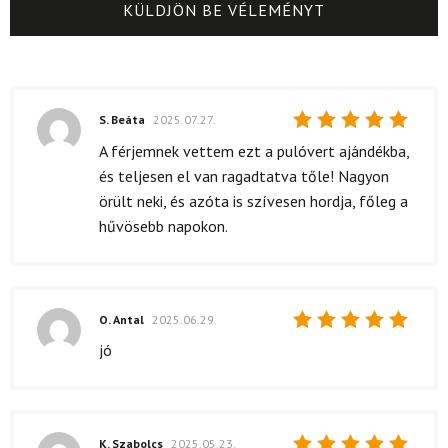
S. Beáta
2025.07.27.
Értékelés:
A férjemnek vettem ezt a pulóvert ajándékba,
5
/ 5
és teljesen el van ragadtatva tőle! Nagyon
örült neki, és azóta is szívesen hordja, főleg a
hűvösebb napokon.
O. Antal
2025.06.29.
Értékelés:
jó
5
/ 5
K. Szabolcs
2025.05.23.