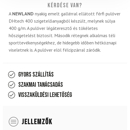
Kérdése van?
A
NEWLAND
nyakig emelt gallérral ellátott férfi pulóver
DHtech 400 szigetelőanyagból készült, melynek súlya
400 g/m. A pulóver légáteresztő és tökéletes
hőszigetelést biztosít. Második rétegnek alkalmas téli
sporttevékenységekhez, de hidegebb időben hétköznapi
viseletnek is. A pulóver elöl félcipzárral záródik.
Gyors szállítás
Szakmai tanácsadás
Visszaküldési lehetőség
JELLEMZŐK