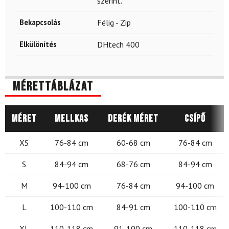
szerint.
Bekapcsolás
Félig - Zip
Elkülönítés
DHtech 400
Mérettáblázat
Méret
Mellkas
Derék méret
Csípő
XS
76-84 cm
60-68 cm
76-84 cm
S
84-94 cm
68-76 cm
84-94 cm
M
94-100 cm
76-84 cm
94-100 cm
L
100-110 cm
84-91 cm
100-110 cm
XL
110-118 cm
91-100 cm
110-118 cm