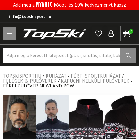
NYAR10
Add meg a
kódot, és 10% kedvezményt kapsz
info@topskisport.hu
0
Products
search
TOPSKISPORT.HU
/
RUHÁZAT
/
FÉRFI SPORTRUHÁZAT
/
FELÉGEK & PULÓVEREK
/
KAPUCNI NÉLKÜLI PULÓVEREK
/
FÉRFI PULÓVER NEWLAND POW