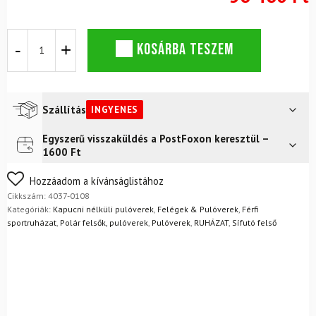
Férfi
KOSÁRBA TESZEM
pulóver
NEWLAND
Pow
mennyiség
Szállítás
INGYENES
Egyszerű visszaküldés a PostFoxon keresztül –
Futár a címre
Ingyenes
1600 Ft
FoxPost
Ingyenes
Nem biztos a választásában? Semmi gond – a terméket
Hozzáadom a kívánságlistához
egyszerűen visszaküldheti 14 napon belül, indoklás nélkül.
Cikkszám:
4037-0108
Mik a visszaküldés feltételei?
Kategóriák:
Kapucni nélküli pulóverek
,
Felégek & Pulóverek
,
Férfi
sportruházat
,
Polár felsők, pulóverek
,
Pulóverek
,
RUHÁZAT
,
Sífutó felső