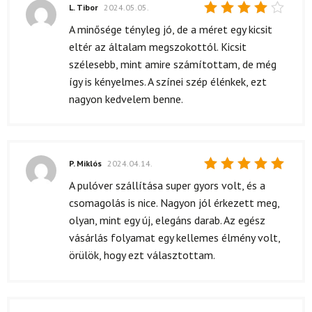
L. Tibor
2024.05.05.
Értékelés:
A minősége tényleg jó, de a méret egy kicsit
4
/ 5
eltér az általam megszokottól. Kicsit
szélesebb, mint amire számítottam, de még
így is kényelmes. A színei szép élénkek, ezt
nagyon kedvelem benne.
P. Miklós
2024.04.14.
Értékelés:
A pulóver szállítása super gyors volt, és a
5
/ 5
csomagolás is nice. Nagyon jól érkezett meg,
olyan, mint egy új, elegáns darab. Az egész
vásárlás folyamat egy kellemes élmény volt,
örülök, hogy ezt választottam.