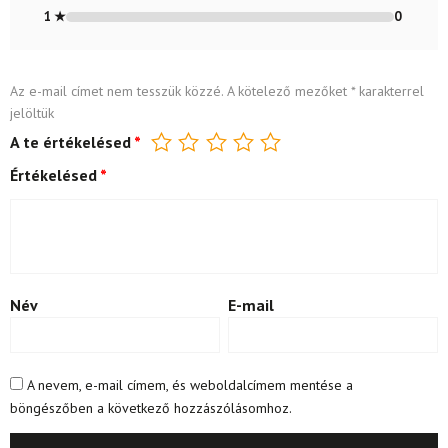
1 ★
0
Az e-mail címet nem tesszük közzé.
A kötelező mezőket
*
karakterrel
jelöltük
A te értékelésed
*
Értékelésed
*
Név
E-mail
A nevem, e-mail címem, és weboldalcímem mentése a
böngészőben a következő hozzászólásomhoz.