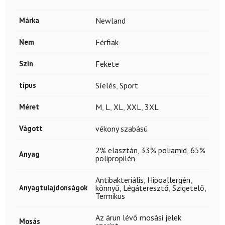
Márka
Newland
Nem
Férfiak
Szín
Fekete
típus
Síelés
,
Sport
Méret
M
,
L
,
XL
,
XXL
,
3XL
Vágott
vékony szabású
2% elasztán
,
33% poliamid
,
65%
Anyag
polipropilén
Antibakteriális
,
Hipoallergén
,
Anyagtulajdonságok
könnyű
,
Légáteresztő
,
Szigetelő
,
Termikus
Az árun lévő mosási jelek
Mosás