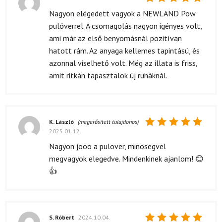
Értékelés:
Nagyon elégedett vagyok a NEWLAND Pow
5
/ 5
pulóverrel. A csomagolás nagyon igényes volt,
ami már az első benyomásnál pozitívan
hatott rám. Az anyaga kellemes tapintású, és
azonnal viselhető volt. Még az illata is friss,
amit ritkán tapasztalok új ruháknál.
K. László
(megerősített tulajdonos)
2025.01.12.
Értékelés:
5
/ 5
Nagyon jooo a pulover, minosegvel
megvagyok elegedve. Mindenkinek ajanlom! 😊
👍
S. Róbert
2024.10.04.