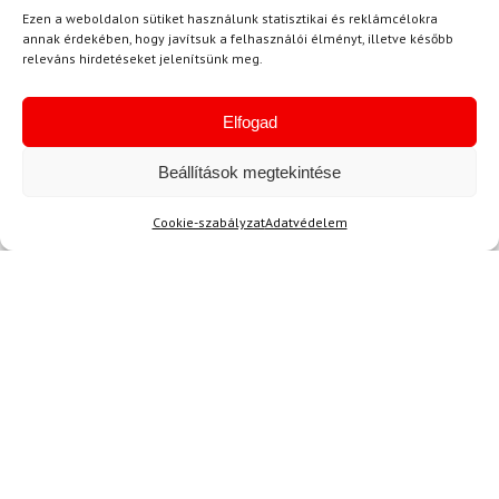
Ezen a weboldalon sütiket használunk statisztikai és reklámcélokra
annak érdekében, hogy javítsuk a felhasználói élményt, illetve később
releváns hirdetéseket jelenítsünk meg.
Elfogad
Beállítások megtekintése
Egyetértek a
felhasználási feltételekkel és a személyes
adatok védelmével.
Cookie-szabályzat
Adatvédelem
Ajánlott
NEMRÉG MEGTEKINTETT
Lehet, hog