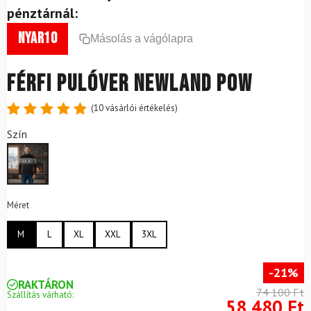
pénztárnál:
nyar10
Másolás a vágólapra
Férfi pulóver NEWLAND Pow
(
10
vásárlói értékelés)
Értékelés
10
Szín
4.9
az 5-
ből,
értékelés
alapján
Méret
M
L
XL
XXL
3XL
-21%
RAKTÁRON
74 100 Ft
Szállítás várható:
58 480 Ft