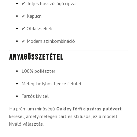
✔ Teljes hosszúságú cipzár
✔ Kapucni
✔ Oldalzsebek
✔ Modern színkombináció
Anyagösszetétel
100% poliészter
Meleg, bolyhos fleece felület
Tartós kivitel
Ha prémium minőségű
Oakley férfi cipzáras pulóvert
keresel, amely melegen tart és stílusos, ez a modell
kiváló választás.