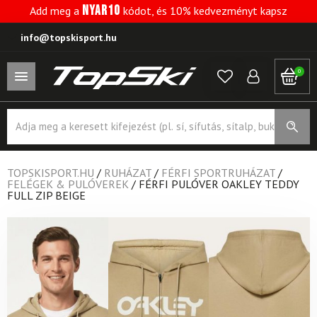
NYAR10
Add meg a
kódot, és 10% kedvezményt kapsz
info@topskisport.hu
0
Products
search
TOPSKISPORT.HU
/
RUHÁZAT
/
FÉRFI SPORTRUHÁZAT
/
FELÉGEK & PULÓVEREK
/
FÉRFI PULÓVER OAKLEY TEDDY
FULL ZIP BEIGE