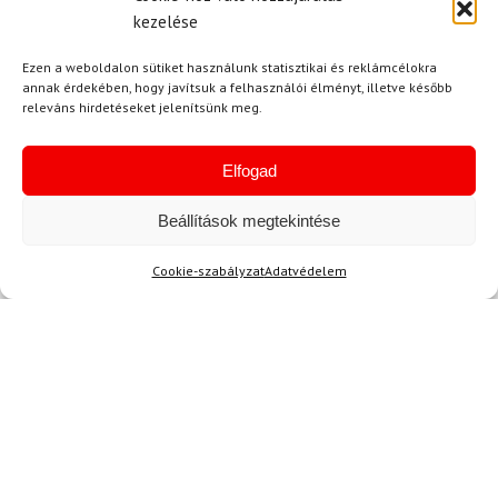
kezelése
Ezen a weboldalon sütiket használunk statisztikai és reklámcélokra
annak érdekében, hogy javítsuk a felhasználói élményt, illetve később
releváns hirdetéseket jelenítsünk meg.
11
Elfogad
LEKI
Síkesztyű LEKI Detect XT
Beállítások megtekintése
3D Mitt
Cookie-szabályzat
Adatvédelem
50 700 Ft
44 830 Ft
Raktáron