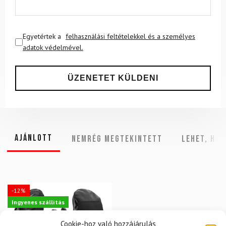
Egyetértek a
felhasználási feltételekkel és a személyes
adatok védelmével.
Ajánlott
NEMRÉG MEGTEKINTETT
Lehet, hog
-12%
Ingyenes szállítás
Cookie-hoz való hozzájárulás