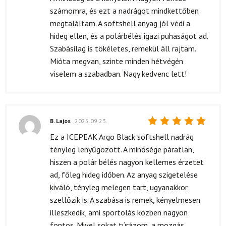
5
/ 5
számomra, és ezt a nadrágot mindkettőben
megtaláltam. A softshell anyag jól védi a
hideg ellen, és a polárbélés igazi puhaságot ad.
Szabásilag is tökéletes, remekül áll rajtam.
Mióta megvan, szinte minden hétvégén
viselem a szabadban. Nagy kedvenc lett!
B. Lajos
2025.09.23.
Értékelés:
Ez a ICEPEAK Argo Black softshell nadrág
5
/ 5
tényleg lenyűgözött. A minősége páratlan,
hiszen a polár bélés nagyon kellemes érzetet
ad, főleg hideg időben. Az anyag szigetelése
kiváló, tényleg melegen tart, ugyanakkor
szellőzik is. A szabása is remek, kényelmesen
illeszkedik, ami sportolás közben nagyon
fontos. Mivel sokat túrázom, a mozgás