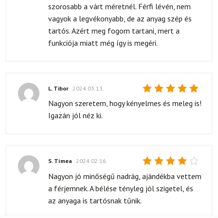
4
/ 5
szorosabb a várt méretnél. Férfi lévén, nem
vagyok a legvékonyabb, de az anyag szép és
tartós. Azért meg fogom tartani, mert a
funkciója miatt még így is megéri.
L. Tibor
2024.03.13.
Értékelés:
Nagyon szeretem, hogy kényelmes és meleg is!
5
/ 5
Igazán jól néz ki.
S. Tímea
2024.02.16.
Értékelés:
Nagyon jó minőségű nadrág, ajándékba vettem
4
/ 5
a férjemnek. A bélése tényleg jól szigetel, és
az anyaga is tartósnak tűnik.