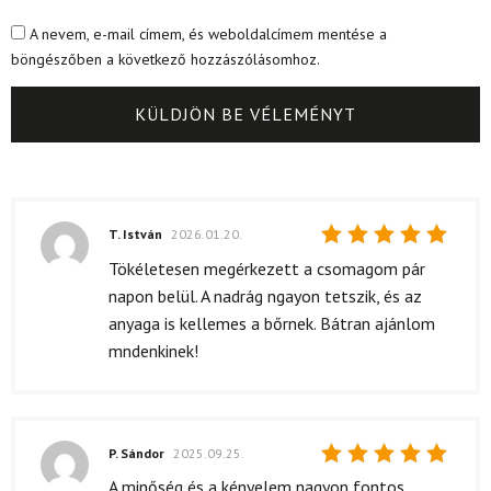
A nevem, e-mail címem, és weboldalcímem mentése a
böngészőben a következő hozzászólásomhoz.
T. István
2026.01.20.
Értékelés:
Tökéletesen megérkezett a csomagom pár
5
/ 5
napon belül. A nadrág ngayon tetszik, és az
anyaga is kellemes a bőrnek. Bátran ajánlom
mndenkinek!
P. Sándor
2025.09.25.
Értékelés:
A minőség és a kényelem nagyon fontos