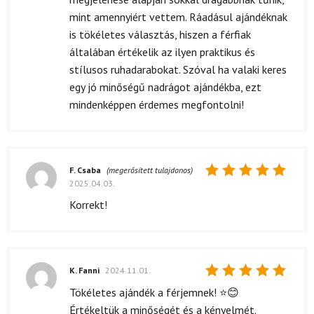
mint amennyiért vettem. Ráadásul ajándéknak
is tökéletes választás, hiszen a férfiak
általában értékelik az ilyen praktikus és
stílusos ruhadarabokat. Szóval ha valaki keres
egy jó minőségű nadrágot ajándékba, ezt
mindenképpen érdemes megfontolni!
F. Csaba
(megerősített tulajdonos)
2025.04.03.
Értékelés:
5
/ 5
Korrekt!
K. Fanni
2024.11.01.
Értékelés:
Tökéletes ajándék a férjemnek! ⭐️😊
5
/ 5
Értékeltük a minőségét és a kényelmét.