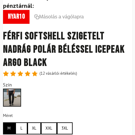
pénztárnál:
nyar10
Másolás a vágólapra
Férfi softshell szigetelt
nadrág polár béléssel ICEPEAK
Argo Black
(
12
vásárlói értékelés)
Értékelés
12
Szín
4.83
az
5-ből,
értékelés
alapján
Méret
M
L
XL
XXL
3XL