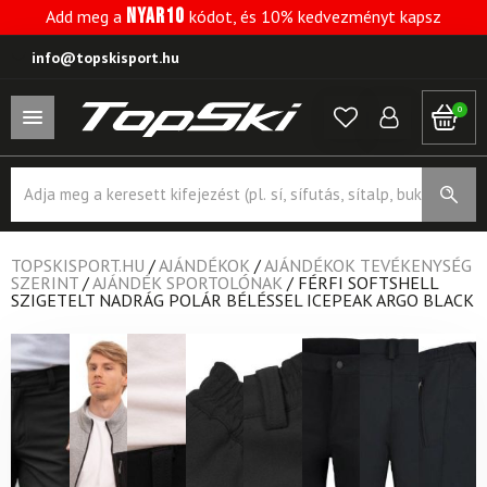
NYAR10
Add meg a
kódot, és 10% kedvezményt kapsz
info@topskisport.hu
0
Products
search
TOPSKISPORT.HU
/
AJÁNDÉKOK
/
AJÁNDÉKOK TEVÉKENYSÉG
SZERINT
/
AJÁNDÉK SPORTOLÓNAK
/
FÉRFI SOFTSHELL
SZIGETELT NADRÁG POLÁR BÉLÉSSEL ICEPEAK ARGO BLACK