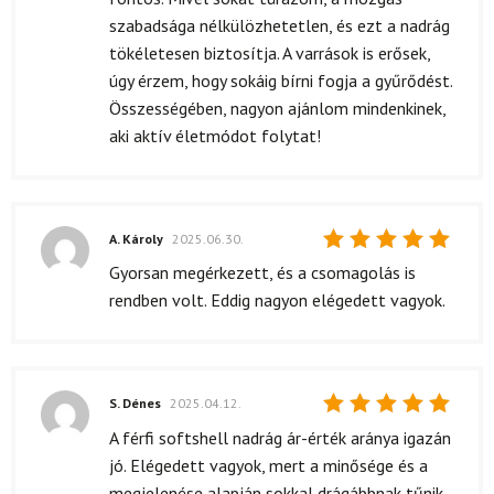
szabadsága nélkülözhetetlen, és ezt a nadrág
tökéletesen biztosítja. A varrások is erősek,
úgy érzem, hogy sokáig bírni fogja a gyűrődést.
Összességében, nagyon ajánlom mindenkinek,
aki aktív életmódot folytat!
A. Károly
2025.06.30.
Értékelés:
Gyorsan megérkezett, és a csomagolás is
5
/ 5
rendben volt. Eddig nagyon elégedett vagyok.
S. Dénes
2025.04.12.
Értékelés:
A férfi softshell nadrág ár-érték aránya igazán
5
/ 5
jó. Elégedett vagyok, mert a minősége és a
megjelenése alapján sokkal drágábbnak tűnik,