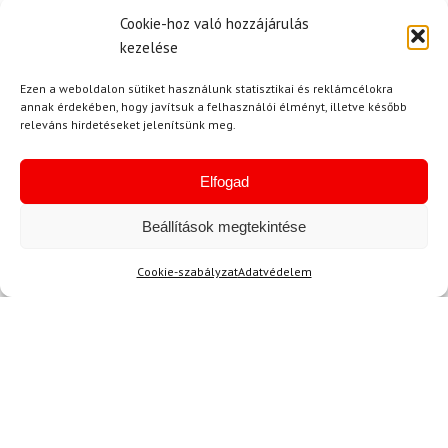
Cookie-hoz való hozzájárulás
Kérdése van?
kezelése
Ezen a weboldalon sütiket használunk statisztikai és reklámcélokra
annak érdekében, hogy javítsuk a felhasználói élményt, illetve később
releváns hirdetéseket jelenítsünk meg.
Elfogad
Kérdése van?
Beállítások megtekintése
info@topskisport.hu
Cookie-szabályzat
Adatvédelem
Név
E-mail