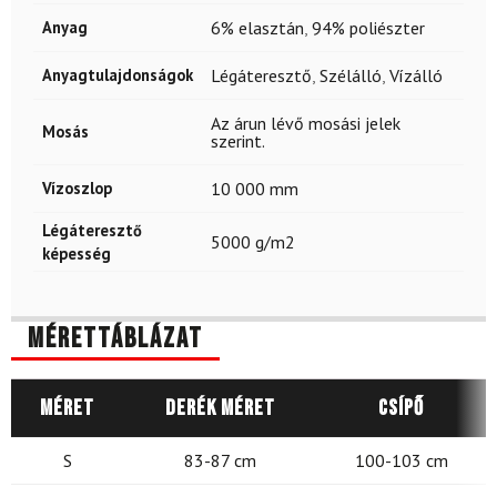
Anyag
6% elasztán
,
94% poliészter
Anyagtulajdonságok
Légáteresztő
,
Szélálló
,
Vízálló
Az árun lévő mosási jelek
Mosás
szerint.
Vízoszlop
10 000 mm
Légáteresztő
5000 g/m2
képesség
Mérettáblázat
Méret
Derék méret
Csípő
S
83-87 cm
100-103 cm