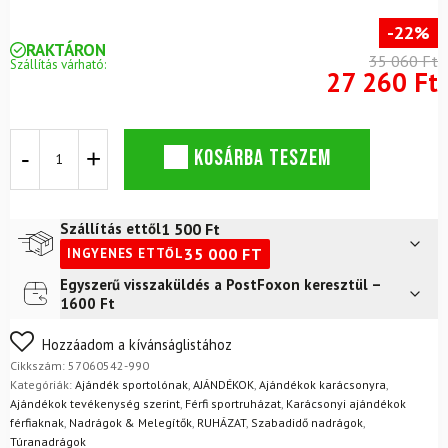
-22%
RAKTÁRON
35 060 Ft
Szállítás várható:
27 260 Ft
Férfi
KOSÁRBA TESZEM
softshell
szigetelt
nadrág
polár
1 500
Ft
Szállítás ettől
béléssel
35 000
FT
INGYENES ETTŐL
ICEPEAK
Argo
Egyszerű visszaküldés a PostFoxon keresztül –
Futár a címre
2 400
Ft
Black
1600 Ft
mennyiség
FoxPost
1 500
Ft
Nem biztos a választásában? Semmi gond – a terméket
Hozzáadom a kívánságlistához
egyszerűen visszaküldheti 14 napon belül, indoklás nélkül.
Cikkszám:
57060542-990
Mik a visszaküldés feltételei?
Kategóriák:
Ajándék sportolónak
,
AJÁNDÉKOK
,
Ajándékok karácsonyra
,
Ajándékok tevékenység szerint
,
Férfi sportruházat
,
Karácsonyi ajándékok
férfiaknak
,
Nadrágok & Melegítők
,
RUHÁZAT
,
Szabadidő nadrágok
,
Túranadrágok