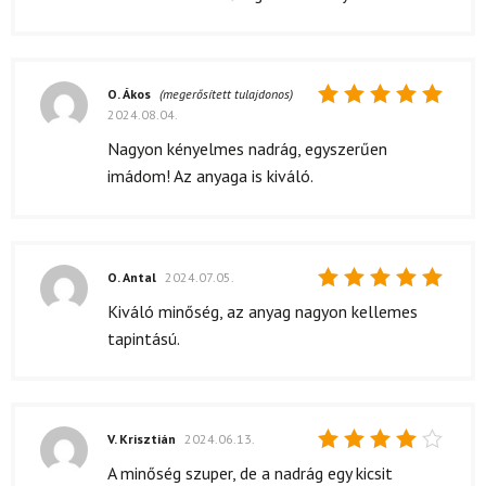
O. Ákos
(megerősített tulajdonos)
2024.08.04.
Értékelés:
5
/ 5
Nagyon kényelmes nadrág, egyszerűen
imádom! Az anyaga is kiváló.
O. Antal
2024.07.05.
Értékelés:
Kiváló minőség, az anyag nagyon kellemes
5
/ 5
tapintású.
V. Krisztián
2024.06.13.
Értékelés:
A minőség szuper, de a nadrág egy kicsit