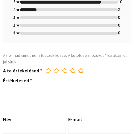
4.83
/ 5
5 ★
10
4 ★
2
3 ★
0
2 ★
0
1 ★
0
Az e-mail címet nem tesszük közzé.
A kötelező mezőket
*
karakterrel
jelöltük
A te értékelésed
*
Értékelésed
*
Név
E-mail