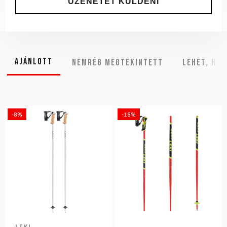
Ajánlott
NEMRÉG MEGTEKINTETT
Lehet, hog
-8%
-18%