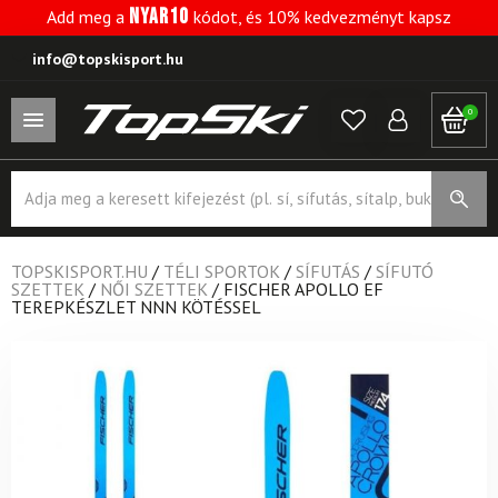
NYAR10
Add meg a
kódot, és 10% kedvezményt kapsz
info@topskisport.hu
0
Products
search
TOPSKISPORT.HU
/
TÉLI SPORTOK
/
SÍFUTÁS
/
SÍFUTÓ
SZETTEK
/
NŐI SZETTEK
/
FISCHER APOLLO EF
TEREPKÉSZLET NNN KÖTÉSSEL