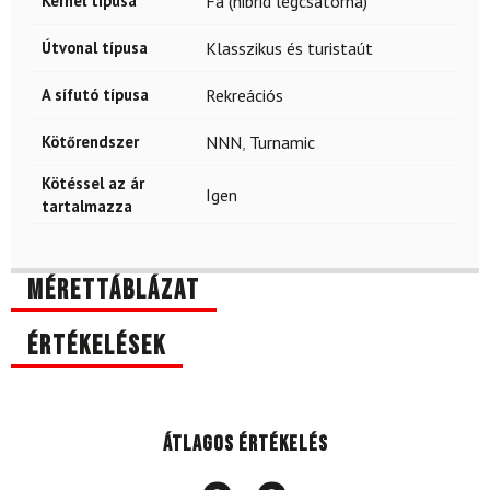
Kernel típusa
Fa (hibrid légcsatorna)
Útvonal típusa
Klasszikus és turistaút
A sífutó típusa
Rekreációs
Kötőrendszer
NNN
,
Turnamic
Kötéssel az ár
Igen
tartalmazza
Mérettáblázat
Értékelések
Átlagos értékelés