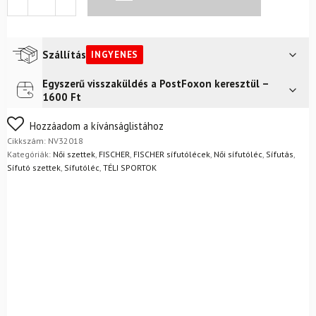
EF
terepkészlet
NNN
kötéssel
Szállítás
INGYENES
mennyiség
Egyszerű visszaküldés a PostFoxon keresztül –
Futár a címre
Ingyenes
1600 Ft
Nem biztos a választásában? Semmi gond – a terméket
Hozzáadom a kívánságlistához
egyszerűen visszaküldheti 14 napon belül, indoklás nélkül.
Cikkszám:
NV32018
Mik a visszaküldés feltételei?
Kategóriák:
Női szettek
,
FISCHER
,
FISCHER sífutólécek
,
Női sífutóléc
,
Sífutás
,
Sífutó szettek
,
Sífutóléc
,
TÉLI SPORTOK