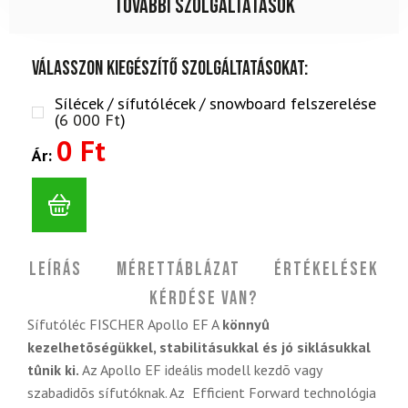
További szolgáltatások
Válasszon kiegészítő szolgáltatásokat:
Sílécek / sífutólécek / snowboard felszerelése
(
6 000
Ft
)
0 Ft
Ár:
Leírás
Mérettáblázat
Értékelések
Kérdése van?
Sífutóléc FISCHER Apollo EF A
könnyû
kezelhetõségükkel, stabilitásukkal és jó siklásukkal
tûnik ki.
Az Apollo EF ideális modell kezdõ vagy
szabadidõs sífutóknak. Az Efficient Forward technológia