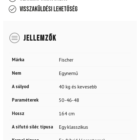
Visszaküldési lehetőség
JELLEMZŐK
Márka
Fischer
Nem
Egynemű
A súlyod
40 kg és kevesebb
Paraméterek
50-46-48
Hossz
164 cm
A sífutó síléc típusa
Egy klasszikus