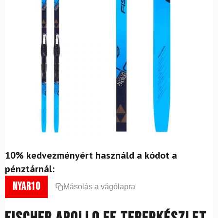
10% kedvezményért használd a kódot a
pénztárnál:
nyar10
Másolás a vágólapra