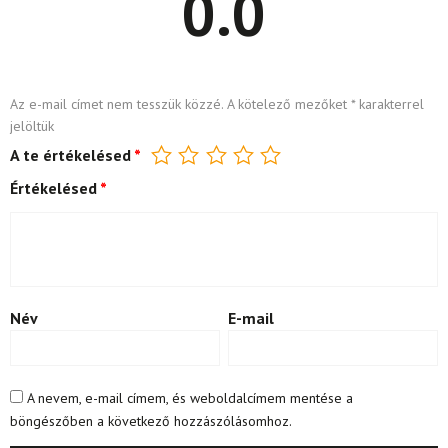
0.0
Az e-mail címet nem tesszük közzé.
A kötelező mezőket
*
karakterrel
jelöltük
A te értékelésed
*
Értékelésed
*
Név
E-mail
A nevem, e-mail címem, és weboldalcímem mentése a
böngészőben a következő hozzászólásomhoz.