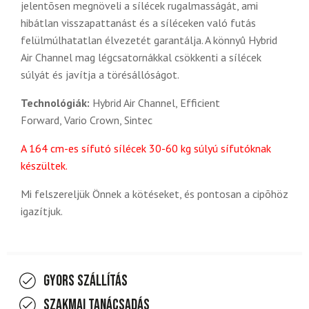
jelentõsen megnöveli a sílécek rugalmasságát, ami
hibátlan visszapattanást és a síléceken való futás
felülmúlhatatlan élvezetét garantálja. A könnyû Hybrid
Air Channel mag
légcsatornákkal csökkenti a sílécek
súlyát és javítja a törésállóságot.
Technológiák:
Hybrid Air Channel, Efficient
Forward, Vario Crown, Sintec
A 164 cm-es sífutó sílécek 30-60 kg súlyú sífutóknak
készültek.
Mi felszereljük Önnek a kötéseket, és pontosan a cipõhöz
igazítjuk.
Gyors szállítás
Szakmai tanácsadás