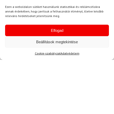
Travers GR S
Ezen a weboldalon sütiket használunk statisztikai és reklámcélokra
annak érdekében, hogy javítsuk a felhasználói élményt, illetve később
241 780 Ft
releváns hirdetéseket jelenítsünk meg.
155 980 Ft
54 600 Ft
49 120 Ft
Raktáron
Raktáron
Elfogad
-20%
Beállítások megtekintése
Cookie-szabályzat
Adatvédelem
LEKI
Síbotok LEKI WCR Lite GS
3D Junior Red