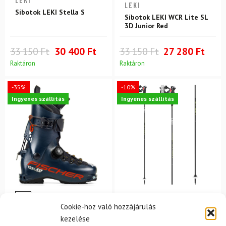
LEKI
LEKI
Síbotok LEKI Stella S
Síbotok LEKI WCR Lite SL
3D Junior Red
33 150 Ft
30 400 Ft
33 150 Ft
27 280 Ft
Raktáron
Raktáron
-35%
-10%
Ingyenes szállítás
Ingyenes szállítás
26.5
LEKI
Cookie-hoz való hozzájárulás
FISCHER
Síbotok LEKI Carbon 12
kezelése
3D
Síalpinista sícipő FISCHER