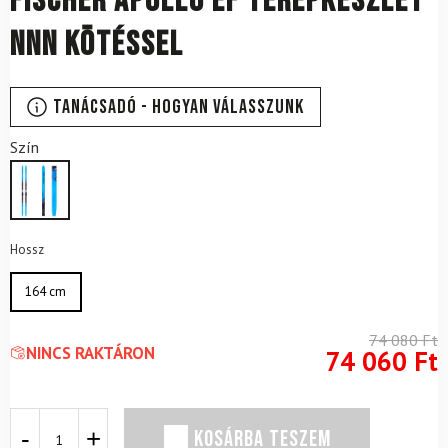
FISCHER Apollo EF terepkészlet
NNN kötéssel
Tanácsadó - Hogyan válasszunk
Szín
Hossz
164 cm
74 080
Ft
NINCS RAKTÁRON
74 060
Ft
FISCHER
KOSÁRBA TESZEM
Apollo