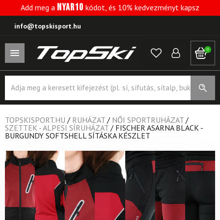
NYAR10
Add meg a
kódot, és 10% kedvezményt kapsz
info@topskisport.hu
0
Products
search
TOPSKISPORT.HU
/
RUHÁZAT
/
NŐI SPORTRUHÁZAT
/
SZETTEK - ALPESI SÍRUHÁZAT
/
FISCHER ASARNA BLACK -
BURGUNDY SOFTSHELL SÍTÁSKA KÉSZLET