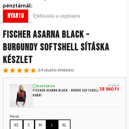
pénztárnál:
nyar10
Másolás a vágólapra
FISCHER Asarna Black -
Burgundy softshell sításka
készlet
(
14
vásárlói értékelés)
Értékelés
14
4.86
az
54 560
Ft
RAKTÁRON
5-ből,
38 960
Ft
FISCHER Asarna Black - bordó softshell
értékelés
kabát
alapján
Méret
XS
S
M
L
XL