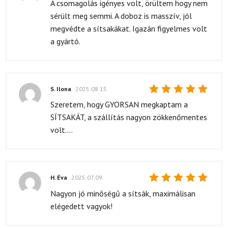
Értékelés:
A csomagolás igényes volt, örültem hogy nem
5
/ 5
sérült meg semmi. A doboz is masszív, jól
megvédte a sítsakákat. Igazán figyelmes volt
a gyártó.
S. Ilona
2025.08.15.
Értékelés:
Szeretem, hogy GYORSAN megkaptam a
5
/ 5
SÍTSAKÁT, a szállítás nagyon zökkenőmentes
volt....
H. Éva
2025.07.09.
Értékelés:
Nagyon jó minőségű a sítsák, maximálisan
5
/ 5
elégedett vagyok!