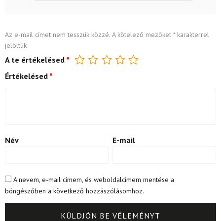
Az e-mail címet nem tesszük közzé.
A kötelező mezőket
*
karakterrel
jelöltük
A te értékelésed
*
Értékelésed
*
Név
E-mail
A nevem, e-mail címem, és weboldalcímem mentése a
böngészőben a következő hozzászólásomhoz.