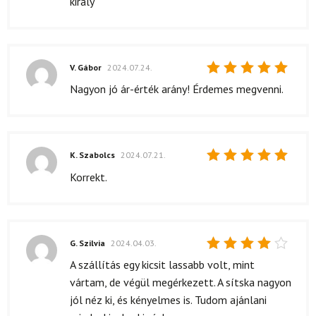
király
5
/ 5
V. Gábor
2024.07.24.
Értékelés:
Nagyon jó ár-érték arány! Érdemes megvenni.
5
/ 5
K. Szabolcs
2024.07.21.
Értékelés:
Korrekt.
5
/ 5
G. Szilvia
2024.04.03.
Értékelés:
A szállítás egy kicsit lassabb volt, mint
4
/ 5
vártam, de végül megérkezett. A sítska nagyon
jól néz ki, és kényelmes is. Tudom ajánlani