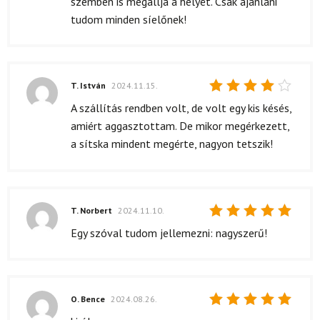
szemben is megállja a helyét. Csak ajánlani
tudom minden síelőnek!
T. István
2024.11.15.
Értékelés:
A szállítás rendben volt, de volt egy kis késés,
4
/ 5
amiért aggasztottam. De mikor megérkezett,
a sítska mindent megérte, nagyon tetszik!
T. Norbert
2024.11.10.
Értékelés:
Egy szóval tudom jellemezni: nagyszerű!
5
/ 5
O. Bence
2024.08.26.
Értékelés: