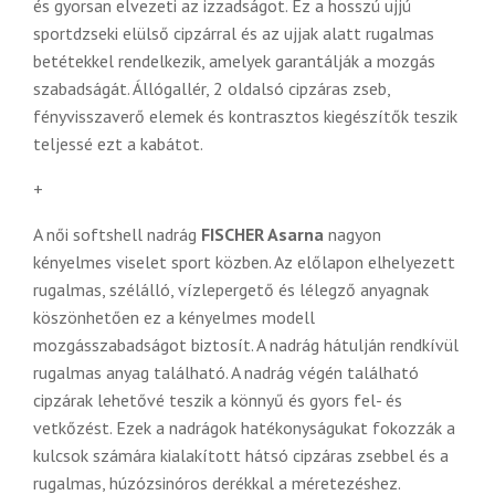
és gyorsan elvezeti az izzadságot. Ez a hosszú ujjú
sportdzseki elülső cipzárral és az ujjak alatt rugalmas
betétekkel rendelkezik, amelyek garantálják a mozgás
szabadságát. Állógallér, 2 oldalsó cipzáras zseb,
fényvisszaverő elemek és kontrasztos kiegészítők teszik
teljessé ezt a kabátot.
+
A női softshell nadrág
FISCHER Asarna
nagyon
kényelmes viselet sport közben. Az előlapon elhelyezett
rugalmas, szélálló, vízlepergető és lélegző anyagnak
köszönhetően ez a kényelmes modell
mozgásszabadságot biztosít. A nadrág hátulján rendkívül
rugalmas anyag található. A nadrág végén található
cipzárak lehetővé teszik a könnyű és gyors fel- és
vetkőzést. Ezek a nadrágok hatékonyságukat fokozzák a
kulcsok számára kialakított hátsó cipzáras zsebbel és a
rugalmas, húzózsinóros derékkal a méretezéshez.