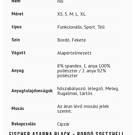
Nem
női
Méret
XS
,
S
,
M
,
L
,
XL
típus
Funkcionális
,
Sport
,
Téli
Szín
Bordó
,
Fekete
Vágott
Alapértelmezett
8% spandex
,
1. anya 100%
Anyag
poliészter / 2. anya 92%
poliészter
hőszabályozó
,
lélegző
,
Meleg
,
Anyagtulajdonságok
Rugalmas
,
tartós
Az árun lévő mosási jelek
Mosás
szerint.
Bekapcsolás
Cipzár
FISCHER Asarna Black - bordó softshell