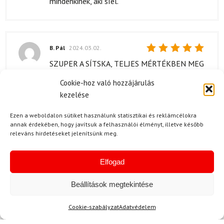
mindenkinek, aki síel.
B. Pál
2024.03.02.
Értékelés:
SZUPER A SÍTSKA, TELJES MÉRTÉKBEN MEG
5
/ 5
VAGYOK VELE ELÉGEDVE!
Cookie-hoz való hozzájárulás
kezelése
Kérdése van?
Ezen a weboldalon sütiket használunk statisztikai és reklámcélokra
annak érdekében, hogy javítsuk a felhasználói élményt, illetve később
releváns hirdetéseket jelenítsünk meg.
Elfogad
Beállítások megtekintése
Kérdése van?
Cookie-szabályzat
Adatvédelem
info@topskisport.hu