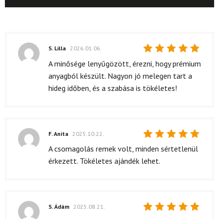
S. Lilla
2026.01.06.
Értékelés:
A minősége lenyűgözött, érezni, hogy prémium
5
/ 5
anyagból készült. Nagyon jó melegen tart a
hideg időben, és a szabása is tökéletes!
F. Anita
2025.10.22.
Értékelés:
A csomagolás remek volt, minden sértetlenül
5
/ 5
érkezett. Tökéletes ajándék lehet.
S. Ádám
2025.08.21.