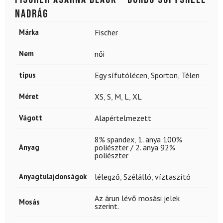
nadrág
Márka
Fischer
Nem
női
típus
Egy sífutólécen
,
Sporton
,
Télen
Méret
XS
,
S
,
M
,
L
,
XL
Vágott
Alapértelmezett
8% spandex
,
1. anya 100%
Anyag
poliészter / 2. anya 92%
poliészter
Anyagtulajdonságok
lélegző
,
Szélálló
,
víztaszító
Az árun lévő mosási jelek
Mosás
szerint.