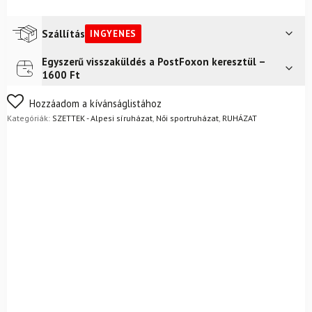
-
Burgundy
softshell
Szállítás
INGYENES
sításka
készlet
Egyszerű visszaküldés a PostFoxon keresztül –
Futár a címre
Ingyenes
mennyiség
1600 Ft
FoxPost
Ingyenes
Nem biztos a választásában? Semmi gond – a terméket
Hozzáadom a kívánságlistához
egyszerűen visszaküldheti 14 napon belül, indoklás nélkül.
Kategóriák:
SZETTEK - Alpesi síruházat
,
Női sportruházat
,
RUHÁZAT
Mik a visszaküldés feltételei?