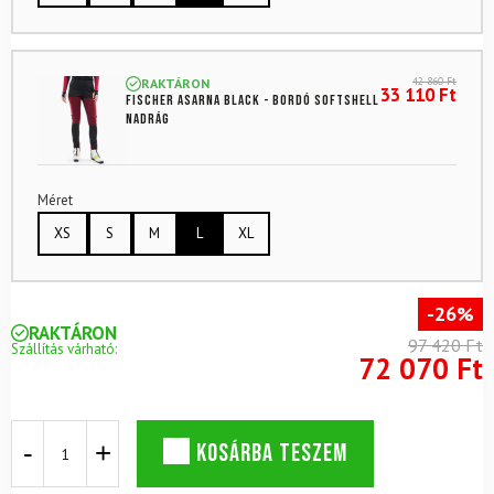
42 860
Ft
RAKTÁRON
33 110
Ft
FISCHER Asarna Black - bordó softshell
nadrág
Méret
XS
S
M
L
XL
-26%
RAKTÁRON
97 420 Ft
Szállítás várható:
72 070 Ft
FISCHER
KOSÁRBA TESZEM
Asarna
Black