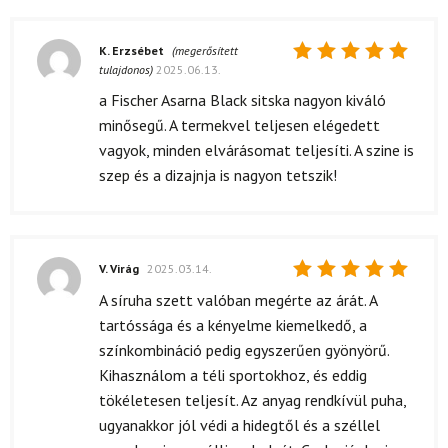
K. Erzsébet
(megerősített
tulajdonos)
2025.06.13.
Értékelés:
5
/ 5
a Fischer Asarna Black sitska nagyon kiváló
minősegű. A termekvel teljesen elégedett
vagyok, minden elvárásomat teljesíti. A szine is
szep és a dizajnja is nagyon tetszik!
V. Virág
2025.03.14.
Értékelés:
A síruha szett valóban megérte az árát. A
5
/ 5
tartóssága és a kényelme kiemelkedő, a
színkombináció pedig egyszerűen gyönyörű.
Kihasználom a téli sportokhoz, és eddig
tökéletesen teljesít. Az anyag rendkívül puha,
ugyanakkor jól védi a hidegtől és a széllel