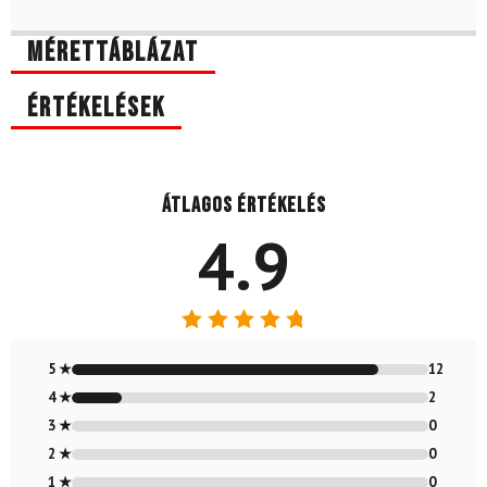
Mérettáblázat
Értékelések
Átlagos értékelés
4.9
Értékelés:
4.86
/ 5
5 ★
12
4 ★
2
3 ★
0
2 ★
0
1 ★
0