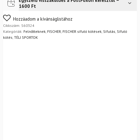
Egyszerű visszaküldés a PostFoxon keresztül –
Futár a címre
2 400
Ft
Fekete-
1600 Ft
Sárga
FoxPost
1 500
Ft
mennyiség
Nem biztos a választásában? Semmi gond – a terméket
Hozzáadom a kívánságlistához
egyszerűen visszaküldheti 14 napon belül, indoklás nélkül.
Cikkszám:
S60324
Mik a visszaküldés feltételei?
Kategóriák:
Felnőtteknek
,
FISCHER
,
FISCHER sífutó kötések
,
Sífutás
,
Sífutó
kötés
,
TÉLI SPORTOK