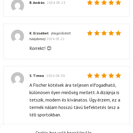
B. András
2024.05.23.
Értékelés:
5
/ 5
K. Erzsébet
(megerősített
tulajdonos)
2024.05.22.
Értékelés:
5
/ 5
Korrekt! 😊
S. Tímea
2024.04.30.
Értékelés:
A Fischer kötések ára teljesen elfogadható,
5
/ 5
különösen ilyen minőség mellett. A dizájnja is
tetszik, modern és kívánatos. Úgy érzem, ez a
termék nálam hosszú távú befektetés lesz a
téli sportokban.
Cookie-hoz való hozzájárulás