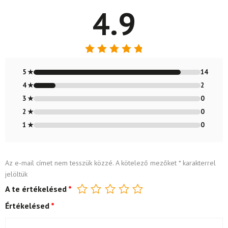
4.9
Értékelés:
4.88
/ 5
5 ★
14
4 ★
2
3 ★
0
2 ★
0
1 ★
0
Az e-mail címet nem tesszük közzé.
A kötelező mezőket
*
karakterrel
jelöltük
A te értékelésed
*
Értékelésed
*