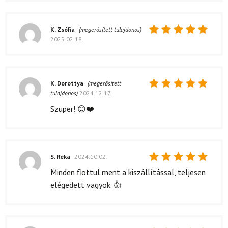
K. Zsófia
(megerősített tulajdonos)
2025.02.18.
Értékelés:
5
/ 5
K. Dorottya
(megerősített
tulajdonos)
2024.12.17.
Értékelés:
5
/ 5
Szuper! 😊❤️
S. Réka
2024.10.02.
Értékelés:
Minden flottul ment a kiszállítással, teljesen
5
/ 5
elégedett vagyok. 👍