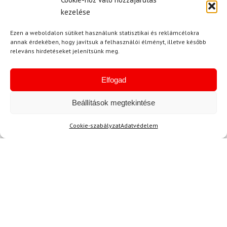
Kérdése van?
kezelése
Ezen a weboldalon sütiket használunk statisztikai és reklámcélokra
annak érdekében, hogy javítsuk a felhasználói élményt, illetve később
releváns hirdetéseket jelenítsünk meg.
Elfogad
Kérdése van?
Beállítások megtekintése
info@topskisport.hu
Cookie-szabályzat
Adatvédelem
Név
E-mail