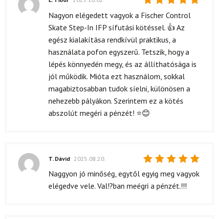
Értékelés:
Nagyon elégedett vagyok a Fischer Control
5
/ 5
Skate Step-In IFP sífutási kötéssel. 👍 Az
egész kialakítása rendkívül praktikus, a
használata pofon egyszerű. Tetszik, hogy a
lépés könnyedén megy, és az állíthatósága is
jól működik. Mióta ezt használom, sokkal
magabiztosabban tudok síelni, különösen a
nehezebb pályákon. Szerintem ez a kötés
abszolút megéri a pénzét! ⭐😊
T. Dávid
2025.08.20.
Értékelés:
Naggyon jó minőség, egytől egyig meg vagyok
5
/ 5
elégedve vele. Val!?ban meégri a pénzét.!!!