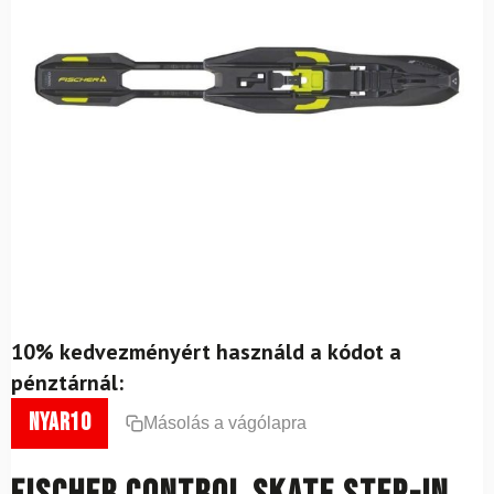
10% kedvezményért használd a kódot a
pénztárnál:
nyar10
Másolás a vágólapra