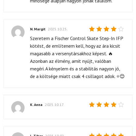
minősége alapján nagyon jónak találom.
N. Margit
2025.10.25.
Értékelés:
Szeretem a Fischer Control Skate Step-In IFP
4
/ 5
kötést, de említenem kell, hogy az ára kicsit
magasabb a versenytársakhoz képest. 🔥
Azonban az élmény, amit nyújt, valóban
megéri. A kényelem és a stabilitás nagyon jó,
de a költsége miatt csak 4 csillagot adok. ⭐😊
K. Anna
2025.10.17.
Értékelés:
4
/ 5
L. Tibor
2025.10.02.