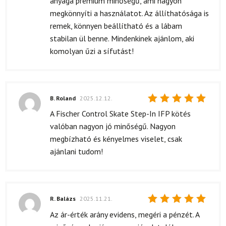
anyaga prémium minőségű, ami nagyon
megkönnyíti a használatot. Az állíthatósága is
remek, könnyen beállítható és a lábam
stabilan ül benne. Mindenkinek ajánlom, aki
komolyan űzi a sífutást!
B. Roland
2025.12.12.
Értékelés:
A Fischer Control Skate Step-In IFP kötés
5
/ 5
valóban nagyon jó minőségű. Nagyon
megbízható és kényelmes viselet, csak
ajánlani tudom!
R. Balázs
2025.11.21.
Értékelés:
Az ár-érték arány evidens, megéri a pénzét. A
5
/ 5