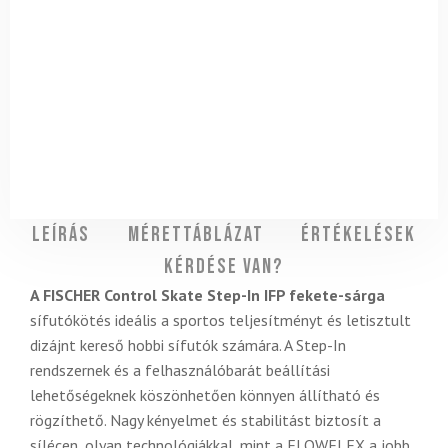
Leírás
Mérettáblázat
Értékelések
Kérdése van?
A FISCHER Control Skate Step-In IFP fekete-sárga
sífutókötés ideális a sportos teljesítményt és letisztult
dizájnt kereső hobbi sífutók számára. A Step-In
rendszernek és a felhasználóbarát beállítási
lehetőségeknek köszönhetően könnyen állítható és
rögzíthető. Nagy kényelmet és stabilitást biztosít a
sílécen, olyan technológiákkal, mint a FLOWFLEX a jobb