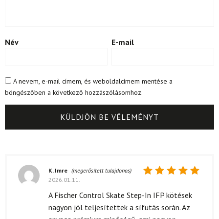
Név
E-mail
A nevem, e-mail címem, és weboldalcímem mentése a
böngészőben a következő hozzászólásomhoz.
K. Imre
(megerősített tulajdonos)
2026.01.11.
Értékelés:
5
/ 5
A Fischer Control Skate Step-In IFP kötések
nagyon jól teljesítettek a sífutás során. Az