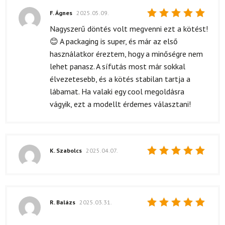
F. Ágnes
2025.05.09.
Értékelés:
Nagyszerű döntés volt megvenni ezt a kötést!
5
/ 5
😊 A packaging is super, és már az első
használatkor éreztem, hogy a minőségre nem
lehet panasz. A sífutás most már sokkal
élvezetesebb, és a kötés stabilan tartja a
lábamat. Ha valaki egy cool megoldásra
vágyik, ezt a modellt érdemes választani!
K. Szabolcs
2025.04.07.
Értékelés:
5
/ 5
R. Balázs
2025.03.31.
Értékelés:
5
/ 5