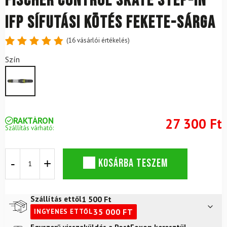
FISCHER Control Skate Step-In
IFP Sífutási Kötés Fekete-Sárga
(
16
vásárlói értékelés)
Értékelés
16
Szín
4.88
az
5-ből,
értékelés
alapján
RAKTÁRON
27 300 Ft
Szállítás várható:
FISCHER
KOSÁRBA TESZEM
Control
Skate
Step-
In
1 500
Ft
Szállítás ettől
IFP
35 000
FT
INGYENES ETTŐL
Sífutási
Kötés