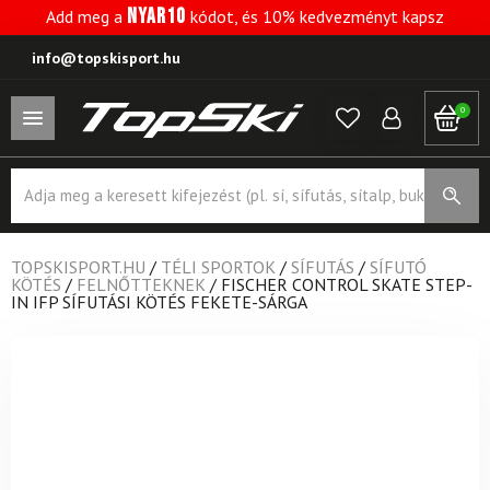
NYAR10
Add meg a
kódot, és 10% kedvezményt kapsz
info@topskisport.hu
0
Products
search
TOPSKISPORT.HU
/
TÉLI SPORTOK
/
SÍFUTÁS
/
SÍFUTÓ
KÖTÉS
/
FELNŐTTEKNEK
/
FISCHER CONTROL SKATE STEP-
IN IFP SÍFUTÁSI KÖTÉS FEKETE-SÁRGA