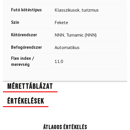
Futó kötéstípus
Klasszikusok
,
turizmus
Szín
Fekete
Kötőrendszer
NNN
,
Turnamic (NNN)
Befogórendszer
Automatikus
Flex index /
11.0
merevség
Mérettáblázat
Értékelések
Átlagos értékelés