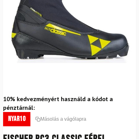
10% kedvezményért használd a kódot a
pénztárnál:
nyar10
Másolás a vágólapra