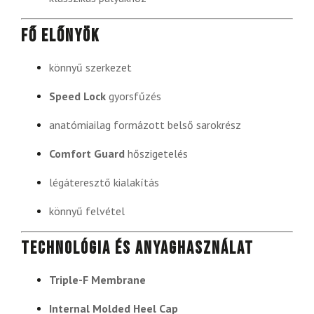
Fő előnyök
könnyű szerkezet
Speed Lock
gyorsfűzés
anatómiailag formázott belső sarokrész
Comfort Guard
hőszigetelés
légáteresztő kialakítás
könnyű felvétel
Technológia és anyaghasználat
Triple-F Membrane
Internal Molded Heel Cap