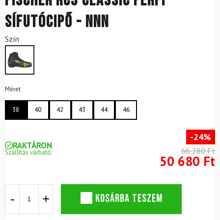
FISCHER RC3 Classic férfi
sífutócipő - NNN
Szín
Méret
38
40
42
43
44
46
-24%
RAKTÁRON
66 280 Ft
Szállítás várható:
50 680 Ft
FISCHER
KOSÁRBA TESZEM
RC3
Classic