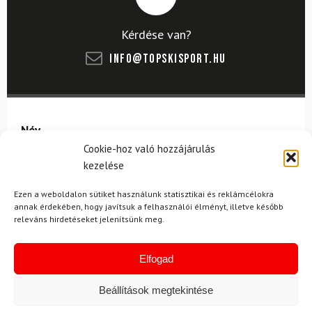
Kérdése van?
info@topskisport.hu
Név
Cookie-hoz való hozzájárulás
kezelése
E-mail
Ezen a weboldalon sütiket használunk statisztikai és reklámcélokra
annak érdekében, hogy javítsuk a felhasználói élményt, illetve később
releváns hirdetéseket jelenítsünk meg.
Az üzeneted
Elfogad
Beállítások megtekintése