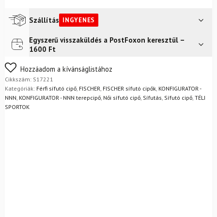
férfi
sífutócipő
-
Szállítás
INGYENES
NNN
mennyiség
Egyszerű visszaküldés a PostFoxon keresztül –
Futár a címre
Ingyenes
1600 Ft
FoxPost
Ingyenes
Nem biztos a választásában? Semmi gond – a terméket
Hozzáadom a kívánságlistához
egyszerűen visszaküldheti 14 napon belül, indoklás nélkül.
Cikkszám:
S17221
Mik a visszaküldés feltételei?
Kategóriák:
Férfi sífutó cipő
,
FISCHER
,
FISCHER sífutó cipők
,
KONFIGURATOR -
NNN
,
KONFIGURATOR - NNN terepcipő
,
Női sífutó cipő
,
Sífutás
,
Sífutó cipő
,
TÉLI
SPORTOK