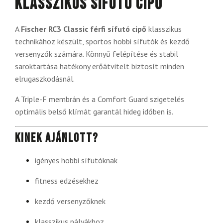
klasszikus sífutó cipő
A
Fischer RC3 Classic férfi sífutó cipő
klasszikus
technikához készült, sportos hobbi sífutók és kezdő
versenyzők számára. Könnyű felépítése és stabil
saroktartása hatékony erőátvitelt biztosít minden
elrugaszkodásnál.
A Triple-F membrán és a Comfort Guard szigetelés
optimális belső klímát garantál hideg időben is.
Kinek ajánlott?
igényes hobbi sífutóknak
fitness edzésekhez
kezdő versenyzőknek
klasszikus pályákhoz