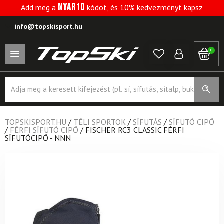
NYAR10
Add meg a
kódot, és 10% kedvezményt kapsz
info@topskisport.hu
0
Products
search
TOPSKISPORT.HU
/
TÉLI SPORTOK
/
SÍFUTÁS
/
SÍFUTÓ CIPŐ
/
FÉRFI SÍFUTÓ CIPŐ
/
FISCHER RC3 CLASSIC FÉRFI
SÍFUTÓCIPŐ - NNN