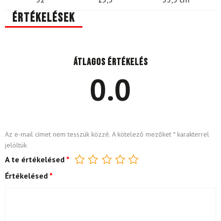
Értékelések
Átlagos értékelés
0.0
Az e-mail címet nem tesszük közzé.
A kötelező mezőket
*
karakterrel
jelöltük
A te értékelésed
*
Értékelésed
*