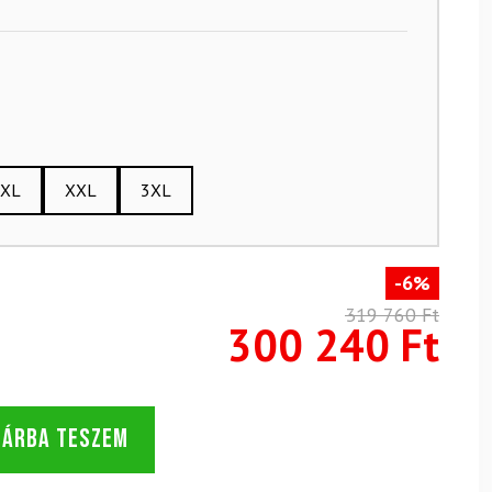
XL
XXL
3XL
-6%
319 760 Ft
300 240 Ft
SÁRBA TESZEM