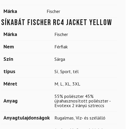
Márka
Fischer
Síkabát FISCHER RC4 Jacket Yellow
Márka
Fischer
Nem
Férfiak
Szín
Sárga
típus
Sí
,
Sport
,
tél
Méret
M
,
L
,
XL
,
3XL
55% poliészter 45%
Anyag
újrahasznosított poliészter -
Evotexx 2 irányú sztreccs
Anyagtulajdonságok
Rugalmas
,
Víz- és szélálló