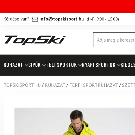
Kérdése van?
info@topskisport.hu
(
H-P: 9:00 - 15:00
)
Products
search
RUHÁZAT
Cipők
TÉLI SPORTOK
NYÁRI SPORTOK
KIEGÉ
TOPSKISPORT.HU
/
RUHÁZAT
/
FÉRFI SPORTRUHÁZAT
/
SZETT