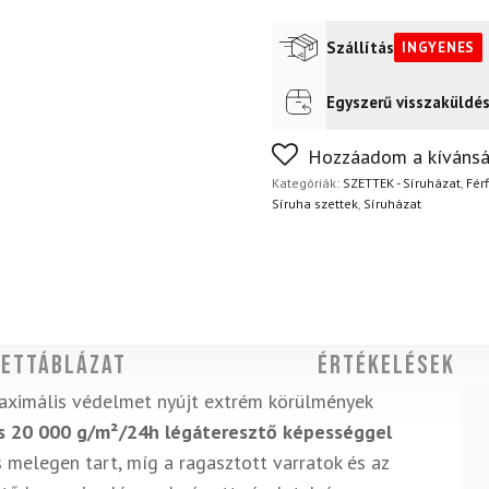
szett
mennyiség
Szállítás
INGYENES
Egyszerű visszaküldé
Futár a címre
Ingyenes
FoxPost
Ingyenes
Nem biztos a választásában
Hozzáadom a kívánsá
napon belül, indoklás nélkül
Kategóriák:
SZETTEK - Síruházat
,
Férf
Síruha szettek
,
Síruházat
ettáblázat
Értékelések
aximális védelmet nyújt extrém körülmények
s 20 000 g/m²/24h légáteresztő képességgel
 melegen tart, míg a ragasztott varratok és az