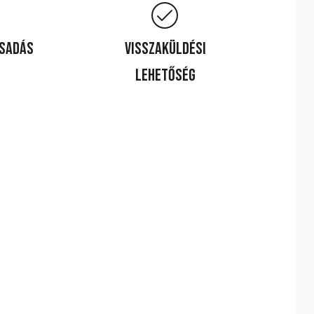
csadás
Visszaküldési
lehetőség