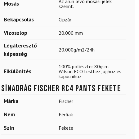
Az árun lévő mosási jelek
Mosás
szerint.
Bekapcsolás
Cipzár
Vízoszlop
20.000 mm
Légáteresztő
20.000g/m2/24h
képesség
100% poliészter 80gsm
Elkülönítés
Wilson ECO testhez
,
ujjhoz és
kapucnihoz
Sínadrág FISCHER RC4 Pants Fekete
Márka
Fischer
Nem
Férfiak
Szín
Fekete