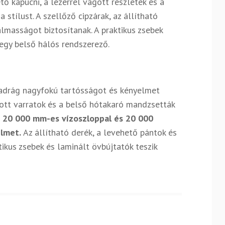
ő kapucni, a lézerrel vágott részletek és a
stílust. A szellőző cipzárak, az állítható
masságot biztosítanak. A praktikus zsebek
 egy belső hálós rendszerező.
nadrág nagyfokú tartósságot és kényelmet
tott varratok és a belső hótakaró mandzsetták
g 20 000 mm-es vízoszloppal és 20 000
elmet.
Az állítható derék, a levehető pántok és
tikus zsebek és laminált övbújtatók teszik