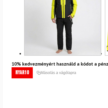
10% kedvezményért használd a kódot a pénz
nyar10
Másolás a vágólapra