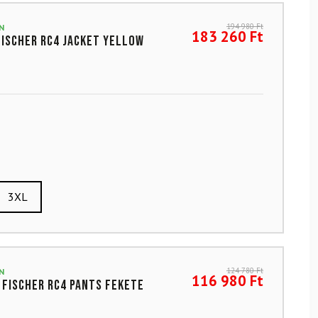
194 980
Ft
N
183 260
Ft
FISCHER RC4 Jacket Yellow
3XL
124 780
Ft
N
116 980
Ft
 FISCHER RC4 Pants Fekete