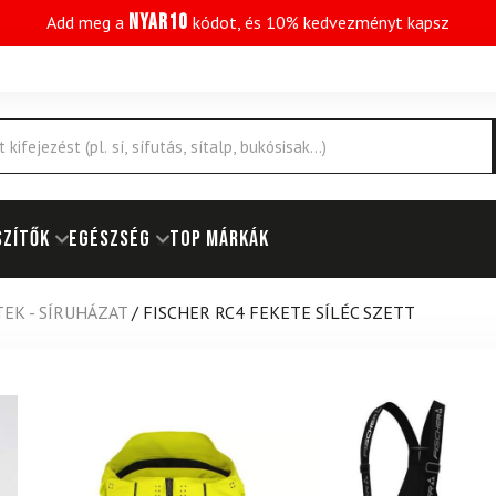
NYAR10
Add meg a
kódot, és 10% kedvezményt kapsz
SZÍTŐK
EGÉSZSÉG
Top márkák
EK - SÍRUHÁZAT
/
FISCHER RC4 FEKETE SÍLÉC SZETT