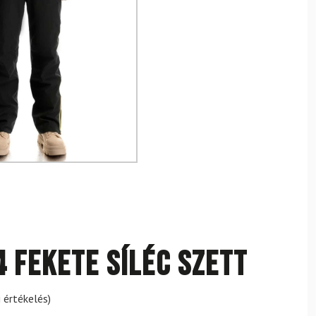
4 Fekete síléc szett
 értékelés)