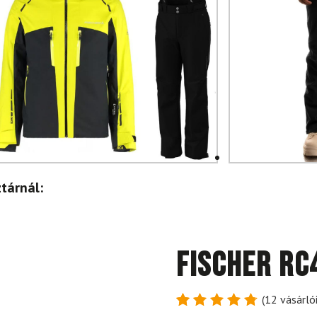
tárnál:
FISCHER RC
(
12
vásárlói