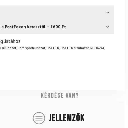
s a PostFoxon keresztül – 1600 Ft
? Semmi gond – a terméket egyszerűen visszaküldheti 14
glistához
.
Mik a visszaküldés feltételei?
i síruházat
,
Férfi sportruházat
,
FISCHER
,
FISCHER síruházat
,
RUHÁZAT
,
Kérdése van?
JELLEMZŐK