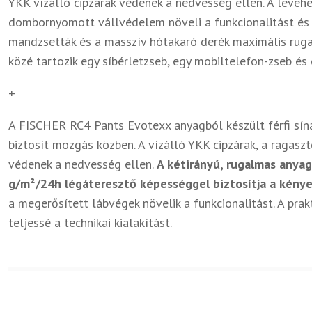
YKK vízálló cipzárak védenek a nedvesség ellen. A levehet
dombornyomott vállvédelem növeli a funkcionalitást és a 
mandzsetták és a masszív hótakaró derék maximális rugal
közé tartozik egy síbérletzseb, egy mobiltelefon-zseb és
+
A FISCHER RC4 Pants Evotexx anyagból készült férfi sí
biztosít mozgás közben. A vízálló YKK cipzárak, a ragasz
védenek a nedvesség ellen.
A kétirányú, rugalmas anya
g/m²/24h légáteresztő képességgel biztosítja a kény
a megerősített lábvégek növelik a funkcionalitást. A prak
teljessé a technikai kialakítást.