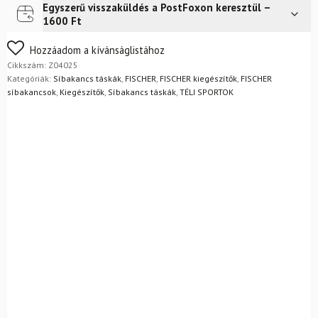
Egyszerű visszaküldés a PostFoxon keresztül –
Futár a címre
2 400
Ft
1600 Ft
FoxPost
1 500
Ft
Nem biztos a választásában? Semmi gond – a terméket
Hozzáadom a kívánságlistához
egyszerűen visszaküldheti 14 napon belül, indoklás nélkül.
Cikkszám:
Z04025
Mik a visszaküldés feltételei?
Kategóriák:
Síbakancs táskák
,
FISCHER
,
FISCHER kiegészítők
,
FISCHER
síbakancsok
,
Kiegészítők
,
Síbakancs táskák
,
TÉLI SPORTOK