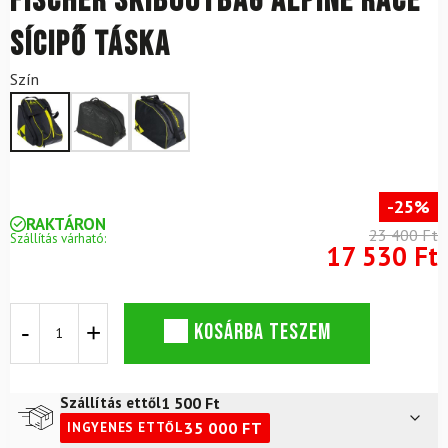
FISCHER Skibootbag Alpine Race
sícipő táska
Szín
-25%
RAKTÁRON
23 400 Ft
Szállítás várható:
17 530 Ft
FISCHER
KOSÁRBA TESZEM
Skibootbag
Alpine
Race
sícipő
1 500
Ft
Szállítás ettől
táska
35 000
FT
INGYENES ETTŐL
mennyiség