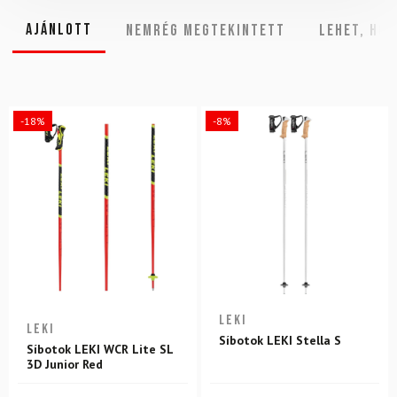
Ajánlott
NEMRÉG MEGTEKINTETT
Lehet, hog
-18%
-8%
LEKI
LEKI
Síbotok LEKI Stella S
Síbotok LEKI WCR Lite SL
3D Junior Red