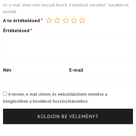
Az e-mail címet nem tesszük közzé.
A kötelező mezőket
*
karakterrel
jelöltük
A te értékelésed
*
Értékelésed
*
Név
E-mail
A nevem, e-mail címem, és weboldalcímem mentése a
böngészőben a következő hozzászólásomhoz.