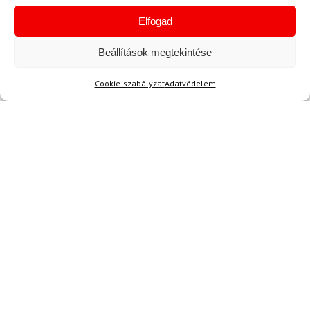
Akció
Elfogad
TERMÉKEK BEMUTATÁSA HASZNÁLAT KÖZBEN
Beállítások megtekintése
Cookie-szabályzat
Adatvédelem
SZERETNE ELSŐKÉNT ÉRTESÜLNI AZ
ÚJDONSÁGAINKRÓL?
Olvassa hírleveleinket!
AKCIÓS
HÍREK
KIÁRUSÍTÁSOK
TERMÉKEK