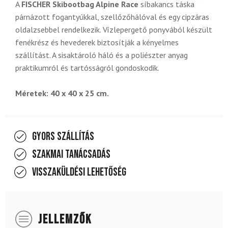
A
FISCHER Skibootbag Alpine Race
síbakancs táska
párnázott fogantyúkkal, szellőzőhálóval és egy cipzáras
oldalzsebbel rendelkezik. Vízlepergető ponyvából készült
fenékrész és hevederek biztosítják a kényelmes
szállítást. A sisaktároló háló és a poliészter anyag
praktikumról és tartósságról gondoskodik.
Méretek: 40 x 40 x 25 cm.
Gyors szállítás
Szakmai tanácsadás
Visszaküldési lehetőség
JELLEMZŐK