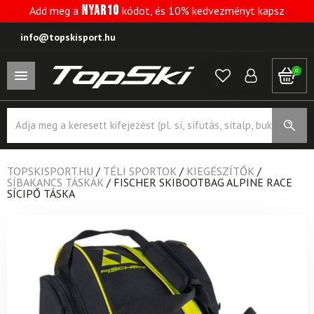
NYAR10
Add meg a
kódot, és 10% kedvezményt kapsz
info@topskisport.hu
0
Products
search
TOPSKISPORT.HU
/
TÉLI SPORTOK
/
KIEGÉSZÍTŐK
/
SÍBAKANCS TÁSKÁK
/
FISCHER SKIBOOTBAG ALPINE RACE
SÍCIPŐ TÁSKA