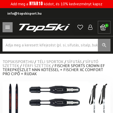
NYAR10
Add meg a
kódot, és 10% kedvezményt kapsz
info@topskisport.hu
0
Products
search
TOPSKISPORT.HU
/
TÉLI SPORTOK
/
SÍFUTÁS
/
SÍFUTÓ
SZETTEK
/
FÉRFI SZETTEK
/
FISCHER SPORTS CROWN EF
TEREPKÉSZLET NNN KÖTÉSSEL + FISCHER XC COMFORT
PRO CIPŐ + RUDAK