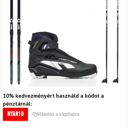
10% kedvezményért használd a kódot a
pénztárnál:
nyar10
Másolás a vágólapra