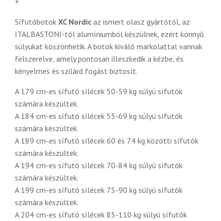
+
Sífutóbotok
XC Nordic
az ismert olasz gyártótól, az
ITALBASTONI-tól alumíniumból készülnek, ezért könnyû
súlyukat köszönhetik. A botok kiváló markolattal vannak
felszerelve, amely pontosan illeszkedik a kézbe, és
kényelmes és szilárd fogást biztosít.
A 179 cm-es sífutó sílécek 50-59 kg súlyú sífutók
számára készültek.
A 184 cm-es sífutó sílécek 55-69 kg súlyú sífutók
számára készültek.
A 189 cm-es sífutó sílécek 60 és 74 kg közötti sífutók
számára készültek.
A 194 cm-es sífutó sílécek 70-84 kg súlyú sífutók
számára készültek.
A 199 cm-es sífutó sílécek 75-90 kg súlyú sífutók
számára készültek.
A 204 cm-es sífutó sílécek 85-110 kg súlyú sífutók