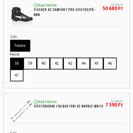
58 500
Ft
RAKTÁRON
50 680
Ft
FISCHER XC Comfort Pro sífutócipő -
NNN
Szín
Fekete
Méret
38
39
40
41
42
44
45
46
47
11 680
Ft
RAKTÁRON
7 390
Ft
Sífutórudak ITALBASTONI XC Nordic White