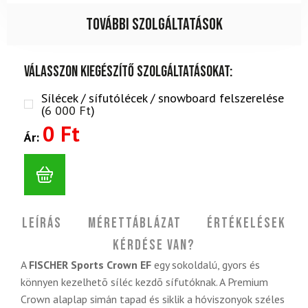
További szolgáltatások
Válasszon kiegészítő szolgáltatásokat:
Sílécek / sífutólécek / snowboard felszerelése
(
6 000
Ft
)
0 Ft
Ár:
Leírás
Mérettáblázat
Értékelések
Kérdése van?
A
FISCHER Sports Crown EF
egy sokoldalú, gyors és
könnyen kezelhetõ síléc kezdõ sífutóknak. A Premium
Crown alaplap simán tapad és siklik a hóviszonyok széles