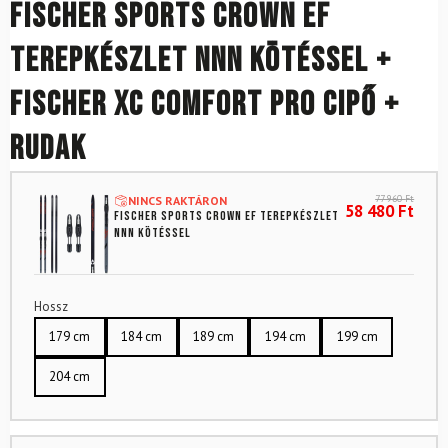
FISCHER Sports Crown EF
terepkészlet NNN kötéssel +
FISCHER XC Comfort Pro cipő +
rudak
77 960
Ft
NINCS RAKTÁRON
58 480
Ft
FISCHER Sports Crown EF terepkészlet
NNN kötéssel
Hossz
179 cm
184 cm
189 cm
194 cm
199 cm
204 cm