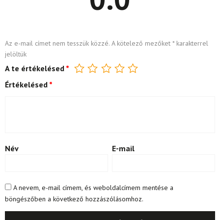
Az e-mail címet nem tesszük közzé.
A kötelező mezőket
*
karakterrel
jelöltük
A te értékelésed
*
Értékelésed
*
Név
E-mail
A nevem, e-mail címem, és weboldalcímem mentése a
böngészőben a következő hozzászólásomhoz.