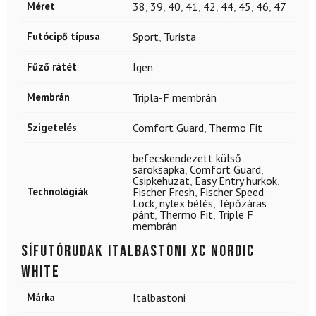
Méret
38
,
39
,
40
,
41
,
42
,
44
,
45
,
46
,
47
Futócipő típusa
Sport
,
Turista
Fűző rátét
Igen
Membrán
Tripla-F membrán
Szigetelés
Comfort Guard
,
Thermo Fit
befecskendezett külső
saroksapka
,
Comfort Guard
,
Csipkehuzat
,
Easy Entry hurkok
,
Technológiák
Fischer Fresh
,
Fischer Speed
Lock
,
nylex bélés
,
Tépőzáras
pánt
,
Thermo Fit
,
Triple F
membrán
Sífutórudak ITALBASTONI XC Nordic
White
Márka
Italbastoni