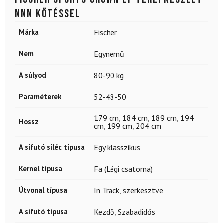
NNN kötéssel
Márka
Fischer
Nem
Egynemű
A súlyod
80-90 kg
Paraméterek
52-48-50
179 cm
,
184 cm
,
189 cm
,
194
Hossz
cm
,
199 cm
,
204 cm
A sífutó síléc típusa
Egy klasszikus
Kernel típusa
Fa (Légi csatorna)
Útvonal típusa
In Track
,
szerkesztve
A sífutó típusa
Kezdő
,
Szabadidős