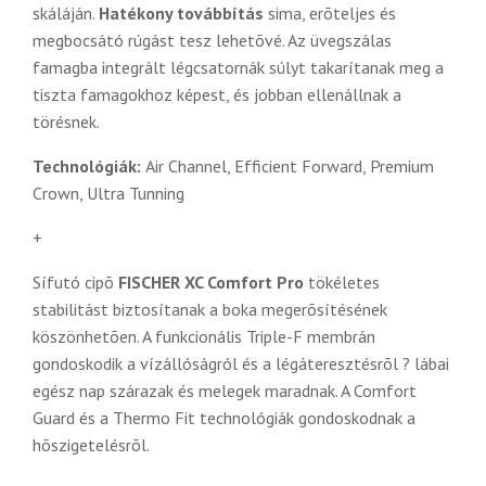
skáláján.
Hatékony továbbítás
sima, erõteljes és
megbocsátó rúgást tesz lehetõvé. Az üvegszálas
famagba integrált légcsatornák súlyt takarítanak meg a
tiszta famagokhoz képest, és jobban ellenállnak a
törésnek.
Technológiák:
Air Channel, Efficient Forward, Premium
Crown, Ultra Tunning
+
Sífutó cipõ
FISCHER XC Comfort Pro
tökéletes
stabilitást biztosítanak a boka megerõsítésének
köszönhetõen. A funkcionális Triple-F membrán
gondoskodik a vízállóságról és a légáteresztésrõl ? lábai
egész nap szárazak és melegek maradnak. A Comfort
Guard és a Thermo Fit technológiák gondoskodnak a
hõszigetelésrõl.