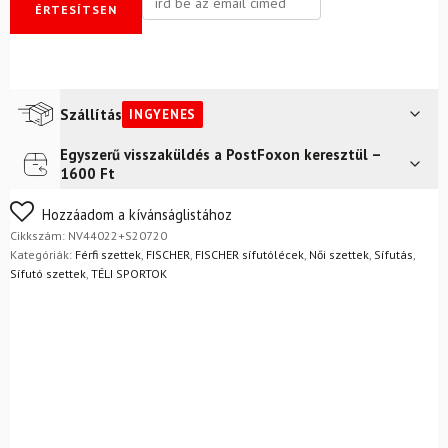
ÉRTESÍTSEN
Szállítás
INGYENES
Egyszerű visszaküldés a PostFoxon keresztül –
Futár a címre
Ingyenes
1600 Ft
Nem biztos a választásában? Semmi gond – a terméket
Hozzáadom a kívánságlistához
egyszerűen visszaküldheti 14 napon belül, indoklás nélkül.
Cikkszám:
NV44022+S20720
Mik a visszaküldés feltételei?
Kategóriák:
Férfi szettek
,
FISCHER
,
FISCHER sífutólécek
,
Női szettek
,
Sífutás
,
Sífutó szettek
,
TÉLI SPORTOK