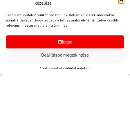
kezelése
Ezen a weboldalon sütiket használunk statisztikai és reklámcélokra
annak érdekében, hogy javítsuk a felhasználói élményt, illetve később
releváns hirdetéseket jelenítsünk meg.
Ajánlott
NEMRÉG MEGTEKINTETT
Lehet, hog
Elfogad
Beállítások megtekintése
-10%
Cookie-szabályzat
Adatvédelem
M