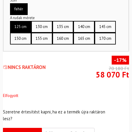
Szín
fehér
A rudak mérete
125 cm
130 cm
135 cm
140 cm
145 cm
150 cm
155 cm
160 cm
165 cm
170 cm
-17%
NINCS RAKTÁRON
70 180
Ft
58 070
Ft
Elfogyott
Szeretne értesítést kapni, ha ez a termék újra raktáron
lesz?