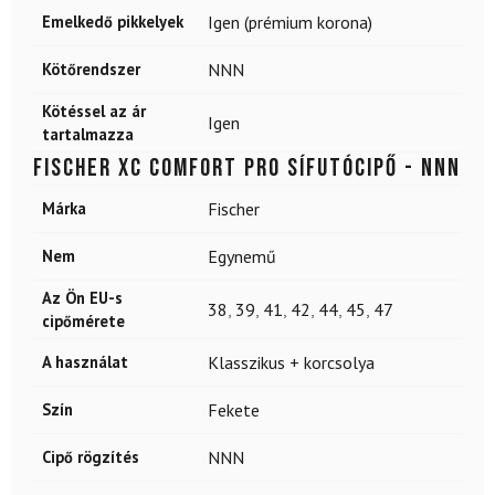
Emelkedő pikkelyek
Igen (prémium korona)
Kötőrendszer
NNN
Kötéssel az ár
Igen
tartalmazza
FISCHER XC Comfort Pro sífutócipő - NNN
Márka
Fischer
Nem
Egynemű
Az Ön EU-s
38
,
39
,
41
,
42
,
44
,
45
,
47
cipőmérete
A használat
Klasszikus + korcsolya
Szín
Fekete
Cipő rögzítés
NNN