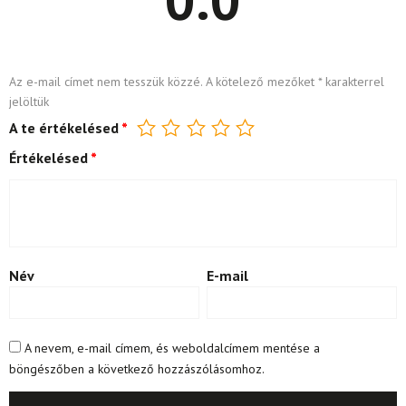
Az e-mail címet nem tesszük közzé.
A kötelező mezőket
*
karakterrel
jelöltük
A te értékelésed
*
Értékelésed
*
Név
E-mail
A nevem, e-mail címem, és weboldalcímem mentése a
böngészőben a következő hozzászólásomhoz.