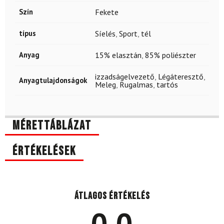
Szín
Fekete
típus
Síelés
,
Sport
,
tél
Anyag
15% elasztán
,
85% poliészter
izzadságelvezető
,
Légáteresztő
,
Anyagtulajdonságok
Meleg
,
Rugalmas
,
tartós
Mérettáblázat
Értékelések
Átlagos értékelés
0.0