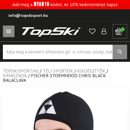
NYAR10
Add meg a
kódot, és 10% kedvezményt kapsz
info@topskisport.hu
0
Products
search
TOPSKISPORT.HU
/
TÉLI SPORTOK
/
KIEGÉSZÍTŐK
/
SÍMASZKOK
/
FISCHER STORMHOOD CHRIS BLACK
BALACLAVA