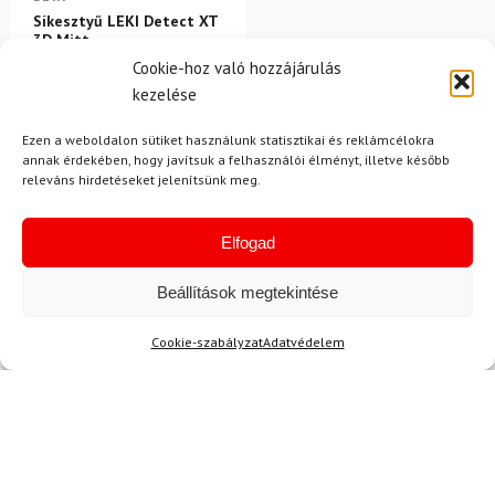
Síkesztyű LEKI Detect XT
3D Mitt
Cookie-hoz való hozzájárulás
50 700 Ft
44 830 Ft
kezelése
Raktáron
Ezen a weboldalon sütiket használunk statisztikai és reklámcélokra
annak érdekében, hogy javítsuk a felhasználói élményt, illetve később
releváns hirdetéseket jelenítsünk meg.
Elfogad
Beállítások megtekintése
Hírek
Cookie-szabályzat
Adatvédelem
Aktuális hírek megtekintése