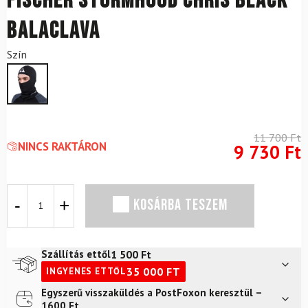
FISCHER Stormhood Chris Black
Balaclava
Szín
11 700
Ft
NINCS RAKTÁRON
9 730
Ft
FISCHER
KOSÁRBA TESZEM
Stormhood
Chris
Black
Balaclava
1 500
Ft
Szállítás ettől
mennyiség
35 000
FT
INGYENES ETTŐL
Egyszerű visszaküldés a PostFoxon keresztül –
Futár a címre
2 400
Ft
1600 Ft