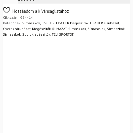
FoxPost
1 500
Ft
Nem biztos a választásában? Semmi gond – a terméket
Hozzáadom a kívánságlistához
egyszerűen visszaküldheti 14 napon belül, indoklás nélkül.
Cikkszám:
G34414
Mik a visszaküldés feltételei?
Kategóriák:
Símaszkok
,
FISCHER
,
FISCHER kiegészítők
,
FISCHER síruházat
,
Gyerek síruházat
,
Kiegészítők
,
RUHÁZAT
,
Símaszkok
,
Símaszkok
,
Símaszkok
,
Símaszkok
,
Sport kiegészítők
,
TÉLI SPORTOK