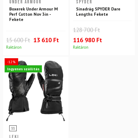
UNDER ARMOUR
SPYDER
Boxerek Under Armour M
Sínadrág SPYDER Dare
Perf Cotton Nov 3in -
Lengths Fekete
Fekete
128 700 Ft
15 600 Ft
13 610 Ft
116 980 Ft
Raktáron
Raktáron
-12%
Ingyenes szállítás
11
LEKI