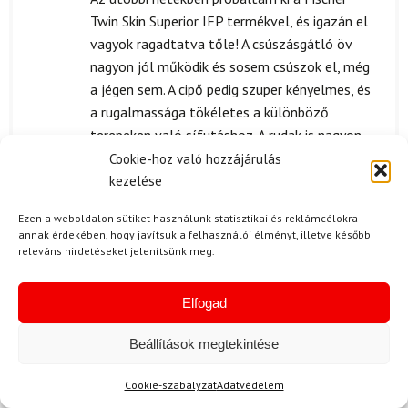
5
/ 5
Twin Skin Superior IFP termékvel, és igazán el
vagyok ragadtatva tőle! A csúszásgátló öv
nagyon jól működik és sosem csúszok el, még
a jégen sem. A cipő pedig szuper kényelmes, és
a rugalmassága tökéletes a különböző
terepeken való sífutáshoz. A rudak is nagyon
stabilak, jól bírják a strapát. Egyedül az ár, ami
Cookie-hoz való hozzájárulás
elsőre soknak tűnt, de most, hogy használom,
kezelése
úgy érzem, megerte. Az egyetlen apró hiba,
Ezen a weboldalon sütiket használunk statisztikai és reklámcélokra
hogy a kötésnél kicsit nehezen allithato, de
annak érdekében, hogy javítsuk a felhasználói élményt, illetve később
ezt hamar meg lehet szokni.
releváns hirdetéseket jelenítsünk meg.
Elfogad
S. Lilla
2024.02.12.
Beállítások megtekintése
Értékelés:
A csomagolás valóban igényes volt, minden
5
/ 5
darab a helyén volt és jól védve. Nagyon
Cookie-szabályzat
Adatvédelem
örültem, mikor kibontottam a dobozt.