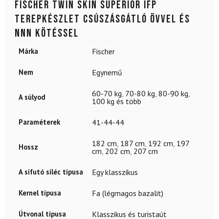
FISCHER Twin Skin Superior IFP
terepkészlet csúszásgátló övvel és
NNN kötéssel
Márka
Fischer
Nem
Egynemű
60-70 kg
,
70-80 kg
,
80-90 kg
,
A súlyod
100 kg és több
Paraméterek
41-44-44
182 cm
,
187 cm
,
192 cm
,
197
Hossz
cm
,
202 cm
,
207 cm
A sífutó síléc típusa
Egy klasszikus
Kernel típusa
Fa (légmagos bazalit)
Útvonal típusa
Klasszikus és turistaút