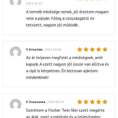
2024.11.23.
Értékelés:
4
/ 5
A termék minősége remek, jól éreztem magam
vele a pályán. Főleg a csúszásgátló öv
tetszett, nagyon jól működik.
V. Krisztián
2024.10.04.
Értékelés:
Az ár teljesen megfelel a minőségnek, amit
5
/ 5
kapunk. A szett nagyon jól össze van állítva és
a cipő is kényelmes. Én biztosan ajánlom
mindenkinek!
V. Zsuzsanna
2024.09.13.
Értékelés:
Szerintem a Fischer Twin Skin szett megérte
5
/ 5
az árát, mert a minőség és a teljesítmény