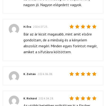
nagyon jó. Nagyon elégedett vagyok.
H. Éva
2024.07.25.
Értékelés:
Bár az ár kicsit magasabb, mint amit elsőre
5
/ 5
gondoltam, de a minőség és a kényelem
abszolút megéri. Minden egyes forintot megér,
amiket a sífutásra költöttem.
K. Zoltán
2024.06.08.
Értékelés:
5
/ 5
K. Richárd
2024.04.28.
Értékelés:
Az utóbbi hetekben próbáltam ki a Fischer