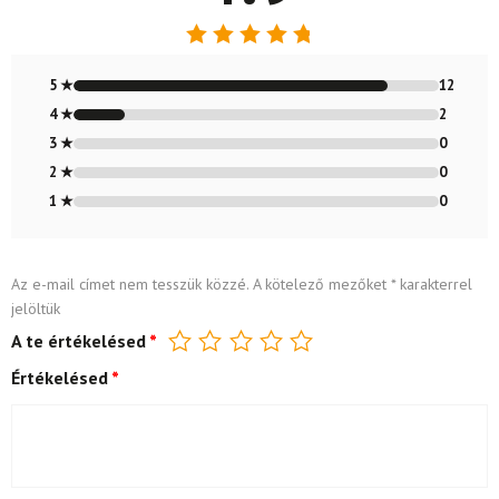
Értékelés:
4.86
/ 5
5 ★
12
4 ★
2
3 ★
0
2 ★
0
1 ★
0
Az e-mail címet nem tesszük közzé.
A kötelező mezőket
*
karakterrel
jelöltük
A te értékelésed
*
Értékelésed
*