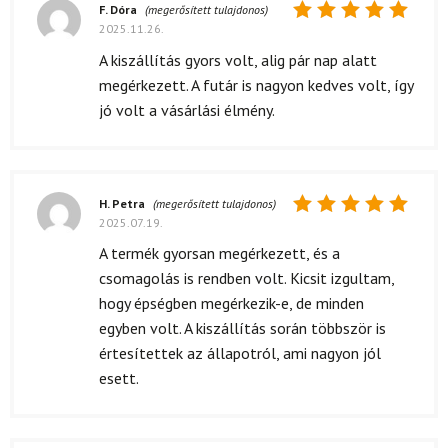
F. Dóra
(megerősített tulajdonos)
2025.11.26.
Értékelés:
5
/ 5
A kiszállítás gyors volt, alig pár nap alatt
megérkezett. A futár is nagyon kedves volt, így
jó volt a vásárlási élmény.
H. Petra
(megerősített tulajdonos)
2025.07.19.
Értékelés:
5
/ 5
A termék gyorsan megérkezett, és a
csomagolás is rendben volt. Kicsit izgultam,
hogy épségben megérkezik-e, de minden
egyben volt. A kiszállítás során többször is
értesítettek az állapotról, ami nagyon jól
esett.