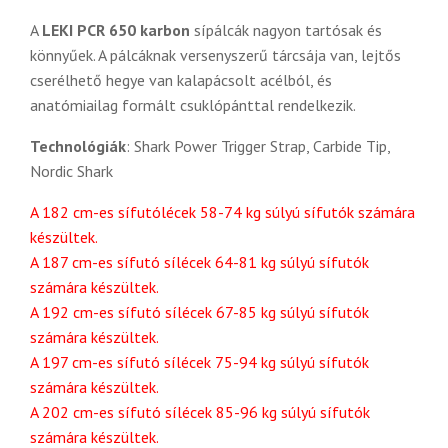
A
LEKI PCR 650 karbon
sípálcák nagyon tartósak és
könnyűek. A pálcáknak versenyszerű tárcsája van, lejtős
cserélhető hegye van kalapácsolt acélból, és
anatómiailag formált csuklópánttal rendelkezik.
Technológiák
: Shark Power Trigger Strap, Carbide Tip,
Nordic Shark
A 182 cm-es sífutólécek 58-74 kg súlyú sífutók számára
készültek.
A 187 cm-es sífutó sílécek 64-81 kg súlyú sífutók
számára készültek.
A 192 cm-es sífutó sílécek 67-85 kg súlyú sífutók
számára készültek.
A 197 cm-es sífutó sílécek 75-94 kg súlyú sífutók
számára készültek.
A 202 cm-es sífutó sílécek 85-96 kg súlyú sífutók
számára készültek.