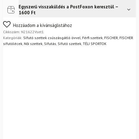
övvel
Egyszerű visszaküldés a PostFoxon keresztül –
Futár a címre
Ingyenes
és
1600 Ft
kötéssel
+
Nem biztos a választásában? Semmi gond – a terméket
Hozzáadom a kívánságlistához
Fischer
egyszerűen visszaküldheti 14 napon belül, indoklás nélkül.
Cikkszám:
N21622Vset1
RC3
Mik a visszaküldés feltételei?
Kategóriák:
Sífutó szettek csúszásgátló övvel
,
Férfi szettek
,
FISCHER
,
FISCHER
cipő
sífutólécek
,
Női szettek
,
Sífutás
,
Sífutó szettek
,
TÉLI SPORTOK
+
rudak
mennyiség