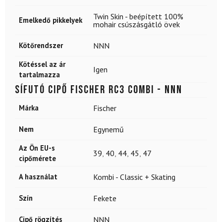
Twin Skin - beépített 100%
Emelkedő pikkelyek
mohair csúszásgátló övek
Kötőrendszer
NNN
Kötéssel az ár
Igen
tartalmazza
Sífutó cipő FISCHER RC3 Combi - NNN
Márka
Fischer
Nem
Egynemű
Az Ön EU-s
39
,
40
,
44
,
45
,
47
cipőmérete
A használat
Kombi - Classic + Skating
Szín
Fekete
Cipő rögzítés
NNN