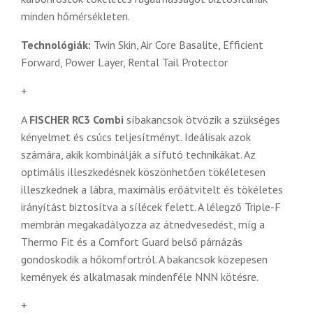
minden hőmérsékleten.
Technológiák:
Twin Skin, Air Core Basalite, Efficient
Forward, Power Layer, Rental Tail Protector
+
A
FISCHER RC3 Combi
síbakancsok ötvözik a szükséges
kényelmet és csúcs teljesítményt. Ideálisak azok
számára, akik kombinálják a sífutó technikákat. Az
optimális illeszkedésnek köszönhetően tökéletesen
illeszkednek a lábra, maximális erőátvitelt és tökéletes
irányítást biztosítva a sílécek felett. A lélegző Triple-F
membrán megakadályozza az átnedvesedést, míg a
Thermo Fit és a Comfort Guard belső párnázás
gondoskodik a hőkomfortról. A bakancsok közepesen
kemények és alkalmasak mindenféle NNN kötésre.
+