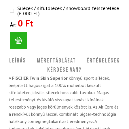
Sílécek / sífutólécek / snowboard felszerelése
(
6 000
Ft
)
0 Ft
Ár:
Leírás
Mérettáblázat
Értékelések
Kérdése van?
A
FISCHER Twin Skin Superior
könnyű sport sílécek,
beépített hágószíjjal a 100% mohérból készült
sífelületen, ideális sílécek hosszabb távokra. Magas
teljesítményt és kiváló visszapattanást kínálnak
rosszabb vagy jeges körülmények között is. Az Air Core és
a rendkívül könnyű léccel kombinált légtér-technológia
hatékony tömegmegtakarítást eredményez. A
karbonrostok tökéletes rugalmasságot biztosítanak