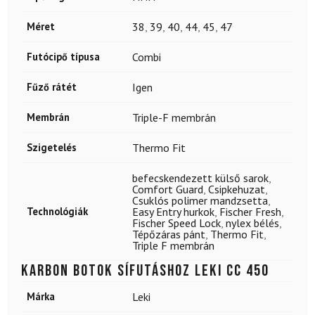
Méret
38
,
39
,
40
,
44
,
45
,
47
Futócipő típusa
Combi
Fűző rátét
Igen
Membrán
Triple-F membrán
Szigetelés
Thermo Fit
befecskendezett külső sarok
,
Comfort Guard
,
Csipkehuzat
,
Csuklós polimer mandzsetta
,
Technológiák
Easy Entry hurkok
,
Fischer Fresh
,
Fischer Speed Lock
,
nylex bélés
,
Tépőzáras pánt
,
Thermo Fit
,
Triple F membrán
Karbon botok sífutáshoz LEKI CC 450
Márka
Leki