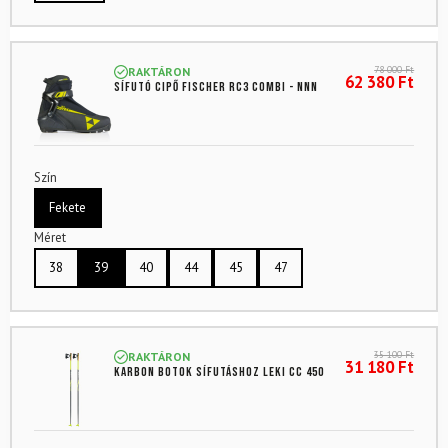
78 000
Ft
RAKTÁRON
62 380
Ft
Sífutó cipő FISCHER RC3 Combi - NNN
Szín
Fekete
Méret
38
39
40
44
45
47
35 100
Ft
RAKTÁRON
31 180
Ft
Karbon botok sífutáshoz LEKI CC 450