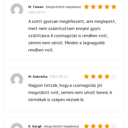
M. Tamás
(megerősített tulajdonos)
2025.07.17.
Értékelés:
5
/ 5
A szett gyorsan megérkezett, ami meglepett,
mert nem számítottam ennyire gyors
szállításra. A csomagolás is rendben volt,
semmi nem sérült. Minden a legnagyobb
rendben volt.
M. Gabriella
2025.03.23.
Értékelés:
Nagyon tetszik, hogy a csomagolás jól
4
/ 5
megoldott volt, semmi nem sérült benne. A
termékek is szépen néznek ki.
K. Gergő
(megerősített tulajdonos)