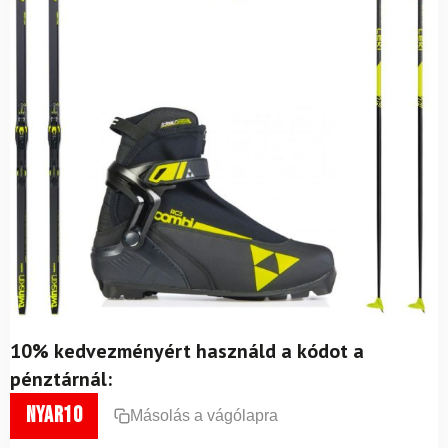
10% kedvezményért használd a kódot a
pénztárnál:
nyar10
Másolás a vágólapra