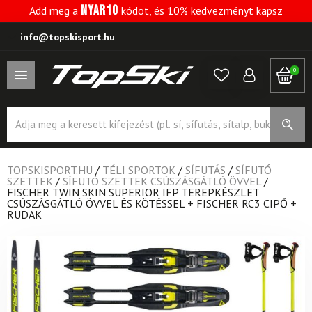
NYAR10
Add meg a
kódot, és 10% kedvezményt kapsz
info@topskisport.hu
0
Products
search
TOPSKISPORT.HU
/
TÉLI SPORTOK
/
SÍFUTÁS
/
SÍFUTÓ
SZETTEK
/
SÍFUTÓ SZETTEK CSÚSZÁSGÁTLÓ ÖVVEL
/
FISCHER TWIN SKIN SUPERIOR IFP TEREPKÉSZLET
CSÚSZÁSGÁTLÓ ÖVVEL ÉS KÖTÉSSEL + FISCHER RC3 CIPŐ +
RUDAK