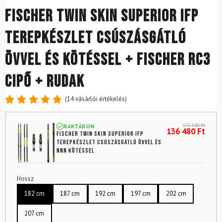
FISCHER Twin Skin Superior IFP
terepkészlet csúszásgátló
övvel és kötéssel + Fischer RC3
cipő + rudak
(
14
vásárlói értékelés)
Értékelés
14
4.86
az
171 580
Ft
RAKTÁRON
5-ből,
136 480
Ft
FISCHER Twin Skin Superior IFP
értékelés
terepkészlet csúszásgátló övvel és
alapján
NNN kötéssel
Hossz
182 cm
187 cm
192 cm
197 cm
202 cm
207 cm