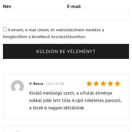
Név
E-mail
A nevem, e-mail címem, és weboldalcímem mentése a
böngészőben a következő hozzászólásomhoz.
O. Bence
2026.01.08.
Értékelés:
Kiváló minőségű szett, a sífutás élménye
5
/ 5
sokkal jobb lett tőle. A cipő tökéletes passzol,
a lécek is nagyon időtállóak.