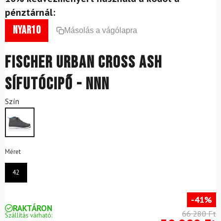
pénztárnál:
nyar10
Másolás a vágólapra
FISCHER Urban Cross ASH
sífutócipő - NNN
Szín
Méret
42
-41%
RAKTÁRON
66 280 Ft
Szállítás várható: