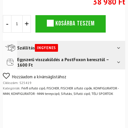
38 980 Ft
FISCHER
KOSÁRBA TESZEM
Urban
Cross
ASH
sífutócipő
-
Szállítás
INGYENES
NNN
mennyiség
Egyszerű visszaküldés a PostFoxon keresztül –
Futár a címre
Ingyenes
1600 Ft
FoxPost
Ingyenes
Nem biztos a választásában? Semmi gond – a terméket
Hozzáadom a kívánságlistához
egyszerűen visszaküldheti 14 napon belül, indoklás nélkül.
Cikkszám:
S25419
Mik a visszaküldés feltételei?
Kategóriák:
Férfi sífutó cipő
,
FISCHER
,
FISCHER sífutó cipők
,
KONFIGURATOR -
NNN
,
KONFIGURATOR - NNN terepcipő
,
Sífutás
,
Sífutó cipő
,
TÉLI SPORTOK