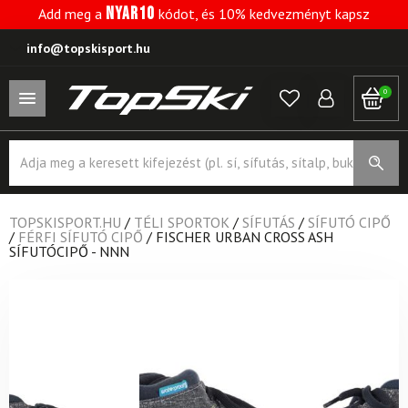
NYAR10
Add meg a
kódot, és 10% kedvezményt kapsz
info@topskisport.hu
0
Products
search
TOPSKISPORT.HU
/
TÉLI SPORTOK
/
SÍFUTÁS
/
SÍFUTÓ CIPŐ
/
FÉRFI SÍFUTÓ CIPŐ
/
FISCHER URBAN CROSS ASH
SÍFUTÓCIPŐ - NNN