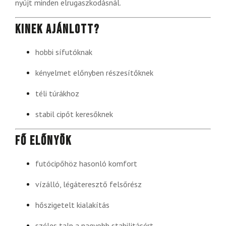
nyújt minden elrugaszkodásnál.
Kinek ajánlott?
hobbi sífutóknak
kényelmet előnyben részesítőknek
téli túrákhoz
stabil cipőt keresőknek
Fő előnyök
futócipőhöz hasonló komfort
vízálló, légáteresztő felsőrész
hőszigetelt kialakítás
széles talp a nagyobb stabilitásért