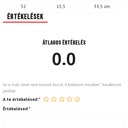
52
15,5
33,5 cm
Értékelések
Átlagos értékelés
0.0
Az e-mail címet nem tesszük közzé.
A kötelező mezőket
*
karakterrel
jelöltük
A te értékelésed
*
Értékelésed
*