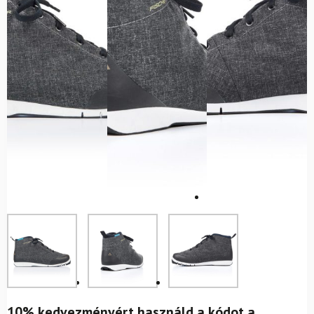
10% kedvezményért használd a kódot a