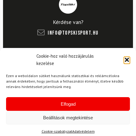
Kérdése van?
info@topskisport.hu
Cookie-hoz való hozzájárulás
kezelése
Név
Ezen a weboldalon sütiket használunk statisztikai és reklámcélokra
annak érdekében, hogy javítsuk a felhasználói élményt, illetve később
releváns hirdetéseket jelenítsünk meg.
E-mail
Elfogad
Az üzeneted
Beállítások megtekintése
Cookie-szabályzat
Adatvédelem