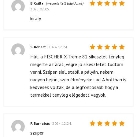
B. Csilla
(megerősített tulajdonos)
2025.02.05.
Értékelés:
5
/ 5
király
S. Róbert
2024.12.24.
Értékelés:
Hát, a FISCHER X-Treme 82 sikeszlet tényleg
5
/ 5
megerte az árát, végre jó sikeszletet tudtam
venni. Szépen siel, stabil a pályán, nekem
nagyon bejön, szep élményeket ad. A boltban is
kedvesek voltak, de a legfontosabb hogy a
termekkel tényleg elégedett vagyok.
F. Barnabás
2024.12.24.
Értékelés:
szuper
5
/ 5