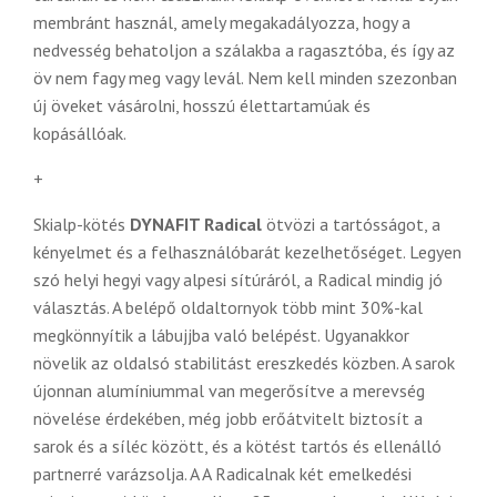
membránt használ, amely megakadályozza, hogy a
nedvesség behatoljon a szálakba a ragasztóba, és így az
öv nem fagy meg vagy levál. Nem kell minden szezonban
új öveket vásárolni, hosszú élettartamúak és
kopásállóak.
+
Skialp-kötés
DYNAFIT Radical
ötvözi a tartósságot, a
kényelmet és a felhasználóbarát kezelhetőséget.
Legyen
szó helyi hegyi vagy alpesi sítúráról, a Radical mindig jó
választás.
A belépő oldaltornyok több mint 30%-kal
megkönnyítik a lábujjba való belépést.
Ugyanakkor
növelik az oldalsó stabilitást ereszkedés közben.
A sarok
újonnan alumíniummal van megerősítve a merevség
növelése érdekében, még jobb erőátvitelt biztosít a
sarok és a síléc között, és a kötést tartós és ellenálló
partnerré varázsolja. A
A Radicalnak két emelkedési