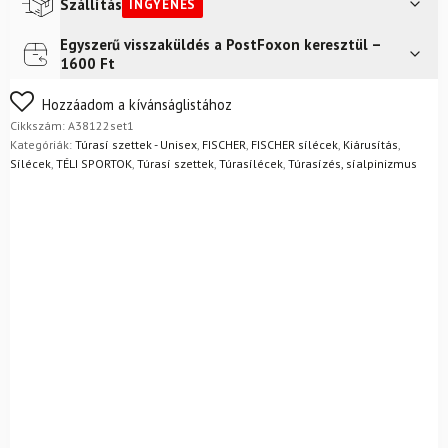
Dynafit
Szállítás
INGYENES
Radical
mennyiség
Egyszerű visszaküldés a PostFoxon keresztül –
Futár a címre
Ingyenes
1600 Ft
Nem biztos a választásában? Semmi gond – a terméket
Hozzáadom a kívánságlistához
egyszerűen visszaküldheti 14 napon belül, indoklás nélkül.
Cikkszám:
A38122set1
Mik a visszaküldés feltételei?
Kategóriák:
Túrasí szettek - Unisex
,
FISCHER
,
FISCHER sílécek
,
Kiárusítás
,
Sílécek
,
TÉLI SPORTOK
,
Túrasí szettek
,
Túrasílécek
,
Túrasízés, síalpinizmus