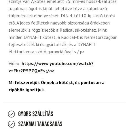
szintje van.
A kötés emellett 25 mm-es hossz-beállítási
rugalmasságot is kínál, lehetővé téve a különböző
talpméretek elhelyezését.
DIN 4-től 10-ig tartó törési
erő. A jeges felületek nagyobb biztonsága érdekében
síemelők is rögzíthetők a Radical síkötéshez.
Mint
minden DYNAFIT kötést, a Radical-t is Németországban
fejlesztették ki és gyártották, és a DYNAFIT
élettartamra szóló garanciájával
.
< / p>
Videó:
https://www.youtube.com/watch?
v=Fhc2PSPZQoE< ;/a>
Mi felszereljük Önnek a kötést, és pontosan a
cipőhöz igazítjuk.
Gyors szállítás
Szakmai tanácsadás