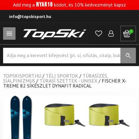
NYAR10
Add meg a
kódot, és 10% kedvezményt kapsz
info@topskisport.hu
0
Products
search
TOPSKISPORT.HU
/
TÉLI SPORTOK
/
TÚRASÍZÉS,
SÍALPINIZMUS
/
TÚRASÍ SZETTEK - UNISEX
/
FISCHER X-
TREME 82 SÍKÉSZLET DYNAFIT RADICAL