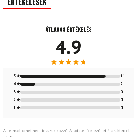
Értékelések
Átlagos értékelés
4.9
Értékelés:
4.85
/ 5
5 ★
11
4 ★
2
3 ★
0
2 ★
0
1 ★
0
Az e-mail címet nem tesszük közzé.
A kötelező mezőket
*
karakterrel