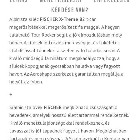
Leírás
Mérettáblázat
Értékelések
Kérdése van?
Alpinista síléc
FISCHER X-Treme 82
titán
megerősítésekkel megerősített fa maggal. A hegyen
található Tour Rocker segít a jó elmozdulásban mély
hóban. A sílécek jó torziós merevséggel és tökéletes
stabilitással tűnnek ki a szélen való haladás során. A
kiváló minőségű laminátum megakadályozza, hogy a
sílécek kopogjanak gyorsabban haladva vagy fagyott
havon. Az Aeroshape szerkezet garantáltan megállja a
helyét az ívben.
+
Síalpinista övek
FISCHER
megbízható csúszásgátló
hevederek, amelyek hosszú élettartammal rendelkeznek.
Kiváló menettulajdonságokkal rendelkeznek, és
tavasszal is jól tapadnak fagyott havon. Megbízhatóan
tartanak és nem csúsznak. A Skialp öveknél a Kohla olyan