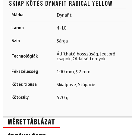
Skiap kötés DYNAFIT Radical Yellow
Márka
Dynafit
Lárma
4-10
Szín
Sárga
Állítható hosszúság
,
Jégtörő
Technológiák
csapok
,
Oldalsó tornyok
Fékszélesség
100 mm
,
92 mm
Kötés típusa
Skialpové
,
Stúpacie
Kötősúly
520 g
Mérettáblázat