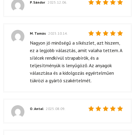
P. Sándor
2025.12.06.
Értékelés:
5
/ 5
M. Tamás
2025.10.14.
Értékelés:
Nagyon jó minőségű a síkészlet, azt hiszem,
5
/ 5
ez a legjobb választás, amit valaha tettem. A
sílécek rendkívül strapabírók, és a
teljesítményük is lenyűgöző. Az anyagok
választása és a kidolgozás egyértelműen
tükrözi a gyártó szakértelmét.
O. Antal
2025.08.09.
Értékelés:
5
/ 5