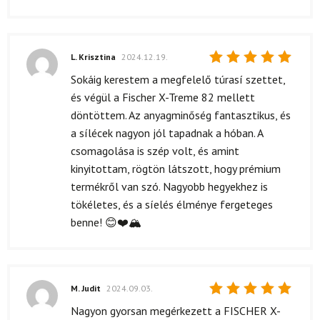
L. Krisztina
2024.12.19.
Értékelés:
Sokáig kerestem a megfelelő túrasí szettet,
5
/ 5
és végül a Fischer X-Treme 82 mellett
döntöttem. Az anyagminőség fantasztikus, és
a sílécek nagyon jól tapadnak a hóban. A
csomagolása is szép volt, és amint
kinyitottam, rögtön látszott, hogy prémium
termékről van szó. Nagyobb hegyekhez is
tökéletes, és a síelés élménye fergeteges
benne! 😊❤️🏔️
M. Judit
2024.09.03.
Értékelés:
Nagyon gyorsan megérkezett a FISCHER X-