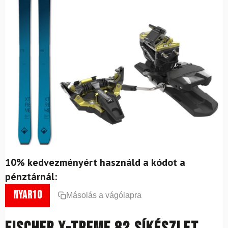
10% kedvezményért használd a kódot a
pénztárnál:
nyar10
Másolás a vágólapra