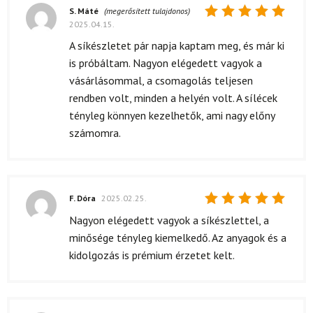
S. Máté
(megerősített tulajdonos)
2025.04.15.
Értékelés:
5
/ 5
A síkészletet pár napja kaptam meg, és már ki
is próbáltam. Nagyon elégedett vagyok a
vásárlásommal, a csomagolás teljesen
rendben volt, minden a helyén volt. A sílécek
tényleg könnyen kezelhetők, ami nagy előny
számomra.
F. Dóra
2025.02.25.
Értékelés:
Nagyon elégedett vagyok a síkészlettel, a
5
/ 5
minősége tényleg kiemelkedő. Az anyagok és a
kidolgozás is prémium érzetet kelt.