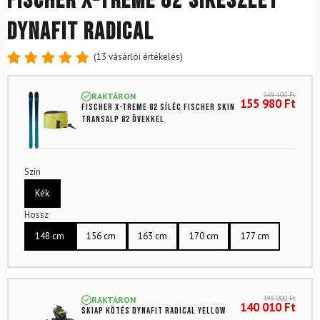
FISCHER X-Treme 82 síkészlet
Dynafit Radical
(
13
vásárlói értékelés)
Értékelés
13
4.85
az
269 100
Ft
RAKTÁRON
5-ből,
155 980
Ft
FISCHER X-Treme 82 síléc FISCHER Skin
értékelés
Transalp 82 övekkel
alapján
Szín
Kék
Hossz
148 cm
156 cm
163 cm
170 cm
177 cm
195 000
Ft
RAKTÁRON
140 010
Ft
Skiap kötés DYNAFIT Radical Yellow