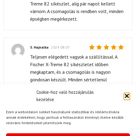
5
/ 5
Treme 82 síkészlet, alig pár napot kellett
várnom. A csomagolás is rendben volt, minden
épségben megérkezett.
S. Hajnalka
2024.08.07.
Értékelés:
Teljesen elégedett vagyok a szállítással. A
5
/ 5
Fischer X-Treme 82 síkészletet időben
megkaptam, és a csomagolás is nagyon
gondosan készült. Minden sértetlenül
érkezett, így az első használat már
Cookie-hoz való hozzájárulás
izgalomban telt.
kezelése
Ezen a weboldalon sütiket használunk statisztikai és reklámcélokra
annak érdekében, hogy javítsuk a felhasználói élményt, illetve később
releváns hirdetéseket jelenítsünk meg.
P. Eszter
(megerősített tulajdonos)
2024.05.01.
Értékelés: