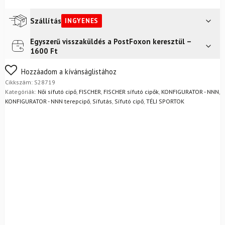
WS
női
sífutócipő
Szállítás
INGYENES
-
NNN
Egyszerű visszaküldés a PostFoxon keresztül –
Futár a címre
Ingyenes
mennyiség
1600 Ft
FoxPost
Ingyenes
Nem biztos a választásában? Semmi gond – a terméket
Hozzáadom a kívánságlistához
egyszerűen visszaküldheti 14 napon belül, indoklás nélkül.
Cikkszám:
S28719
Mik a visszaküldés feltételei?
Kategóriák:
Női sífutó cipő
,
FISCHER
,
FISCHER sífutó cipők
,
KONFIGURATOR - NNN
,
KONFIGURATOR - NNN terepcipő
,
Sífutás
,
Sífutó cipő
,
TÉLI SPORTOK