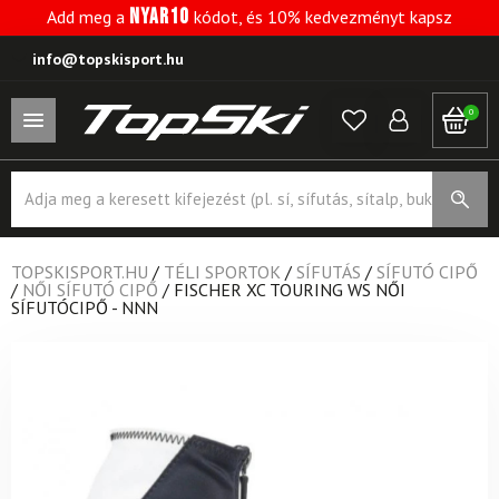
NYAR10
Add meg a
kódot, és 10% kedvezményt kapsz
info@topskisport.hu
0
Products
search
TOPSKISPORT.HU
/
TÉLI SPORTOK
/
SÍFUTÁS
/
SÍFUTÓ CIPŐ
/
NŐI SÍFUTÓ CIPŐ
/
FISCHER XC TOURING WS NŐI
SÍFUTÓCIPŐ - NNN