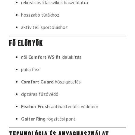
rekreációs klasszikus használatra
hosszabb túrákhoz
aktív téli sportoláshoz
Fő előnyök
női
Comfort WS fit
kialakítás
puha flex
Comfort Guard
hőszigetelés
cipzáras fűzővédő
Fischer Fresh
antibakteriális védelem
Gaiter Ring
rögzítési pont
Technológia és anyaghasználat