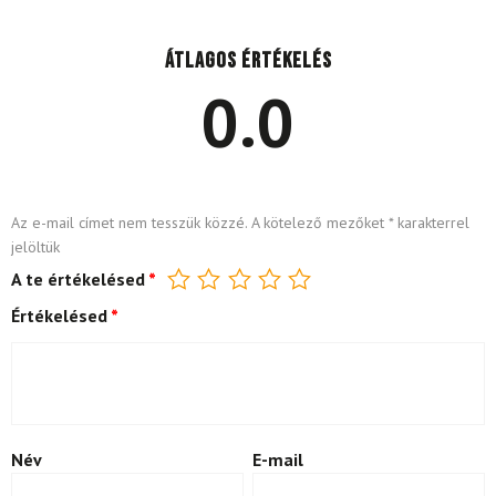
Átlagos értékelés
0.0
Az e-mail címet nem tesszük közzé.
A kötelező mezőket
*
karakterrel
jelöltük
A te értékelésed
*
Értékelésed
*
Név
E-mail