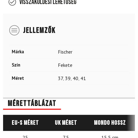
Visszaküldési lehetőség
JELLEMZŐK
Márka
Fischer
Szín
Fekete
Méret
37
,
39
,
40
,
41
Mérettáblázat
EU-s méret
UK méret
Mondo hossz
25
7,5
15,5 cm