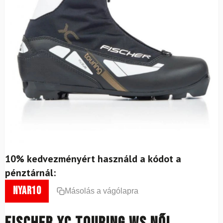
10% kedvezményért használd a kódot a
pénztárnál:
nyar10
Másolás a vágólapra