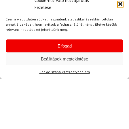
Cookie-hoz való hozzájárulás
Egyetértek a
felhasználási feltételekkel és a személyes
kezelése
adatok védelmével.
Ezen a weboldalon sütiket használunk statisztikai és reklámcélokra
annak érdekében, hogy javítsuk a felhasználói élményt, illetve később
releváns hirdetéseket jelenítsünk meg.
Elfogad
Beállítások megtekintése
Ajánlott
NEMRÉG MEGTEKINTETT
Lehet, hog
Cookie-szabályzat
Adatvédelem
-10%
-12%
Ingyenes szállítás