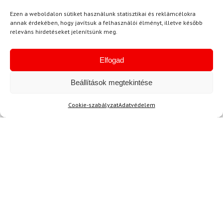
Ezen a weboldalon sütiket használunk statisztikai és reklámcélokra
annak érdekében, hogy javítsuk a felhasználói élményt, illetve később
releváns hirdetéseket jelenítsünk meg.
Elfogad
Kérdése van?
Beállítások megtekintése
info@topskisport.hu
Cookie-szabályzat
Adatvédelem
Név
E-mail