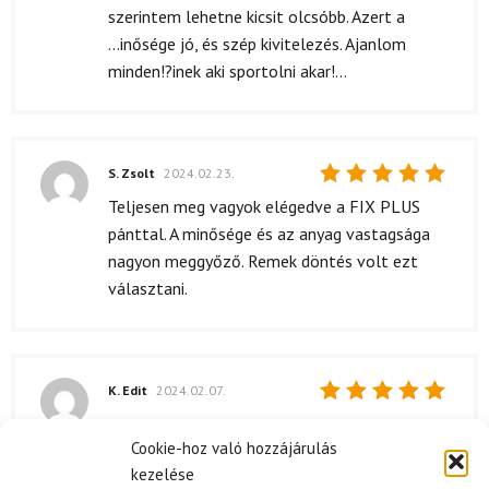
szerintem lehetne kicsit olcsóbb. Azert a
...inősége jó, és szép kivitelezés. Ajanlom
minden!?inek aki sportolni akar!...
S. Zsolt
2024.02.23.
Értékelés:
Teljesen meg vagyok elégedve a FIX PLUS
5
/ 5
pánttal. A minősége és az anyag vastagsága
nagyon meggyőző. Remek döntés volt ezt
választani.
K. Edit
2024.02.07.
Értékelés:
5
/ 5
Cookie-hoz való hozzájárulás
kezelése
Kérdése van?