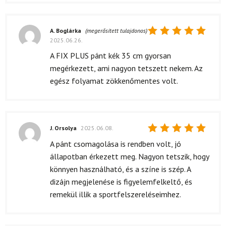
A. Boglárka
(megerősített tulajdonos)
2025.06.26.
Értékelés:
5
/ 5
A FIX PLUS pánt kék 35 cm gyorsan
megérkezett, ami nagyon tetszett nekem. Az
egész folyamat zökkenőmentes volt.
J. Orsolya
2025.06.08.
Értékelés:
A pánt csomagolása is rendben volt, jó
5
/ 5
állapotban érkezett meg. Nagyon tetszik, hogy
könnyen használható, és a színe is szép. A
dizájn megjelenése is figyelemfelkeltő, és
remekül illik a sportfelszereléseimhez.