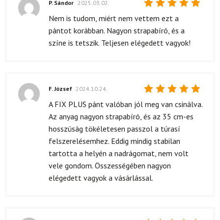
P. Sándor
2025.03.02.
Értékelés:
Nem is tudom, miért nem vettem ezt a
5
/ 5
pántot korábban. Nagyon strapabíró, és a
színe is tetszik. Teljesen elégedett vagyok!
F. József
2024.10.24.
Értékelés:
A FIX PLUS pánt valóban jól meg van csinálva.
5
/ 5
Az anyag nagyon strapabíró, és az 35 cm-es
hosszúság tökéletesen passzol a túrasí
felszerelésemhez. Eddig mindig stabilan
tartotta a helyén a nadrágomat, nem volt
vele gondom. Összességében nagyon
elégedett vagyok a vásárlással.