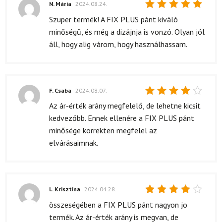
N. Mária
2024.08.24.
Értékelés:
Szuper termék! A FIX PLUS pánt kiváló
5
/ 5
minőségű, és még a dizájnja is vonzó. Olyan jól
áll, hogy alig várom, hogy használhassam.
F. Csaba
2024.08.07.
Értékelés:
Az ár-érték arány megfelelő, de lehetne kicsit
4
/ 5
kedvezőbb. Ennek ellenére a FIX PLUS pánt
minősége korrekten megfelel az
elvárásaimnak.
L. Krisztina
2024.04.28.
Értékelés:
összeségében a FIX PLUS pánt nagyon jo
4
/ 5
termék. Az ár-érték arány is megvan, de