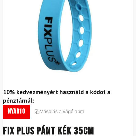
10% kedvezményért használd a kódot a
pénztárnál:
nyar10
Másolás a vágólapra
FIX PLUS pánt kék 35cm