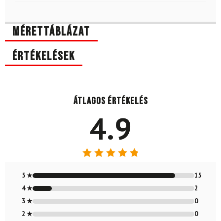
Mérettáblázat
Értékelések
Átlagos értékelés
4.9
Értékelés:
4.88
/ 5
5 ★
15
4 ★
2
3 ★
0
2 ★
0