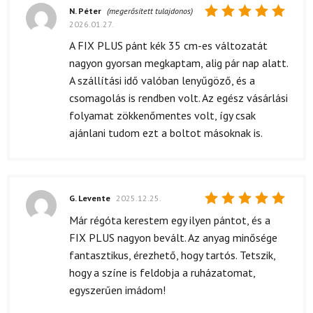
N. Péter
(megerősített tulajdonos)
2026.01.27.
Értékelés:
5
/ 5
A FIX PLUS pánt kék 35 cm-es változatát
nagyon gyorsan megkaptam, alig pár nap alatt.
A szállítási idő valóban lenyűgöző, és a
csomagolás is rendben volt. Az egész vásárlási
folyamat zökkenőmentes volt, így csak
ajánlani tudom ezt a boltot másoknak is.
G. Levente
2025.12.25.
Értékelés:
Már régóta kerestem egy ilyen pántot, és a
5
/ 5
FIX PLUS nagyon bevált. Az anyag minősége
fantasztikus, érezhető, hogy tartós. Tetszik,
hogy a színe is feldobja a ruházatomat,
egyszerűen imádom!