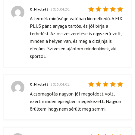
O. Nikolett
2025.04.20.
Értékelés:
A termék minősége valóban kiemelkedő. A FIX
5
/ 5
PLUS pánt anyaga tartós, és jól bírja a
terhelést. Az összeszerelése is egyszerű volt,
minden a helyén van, és még a dizájnja is
elegáns. Szívesen ajánlom mindenkinek, aki
sportol.
O. Nikolett
2025.04.01.
Értékelés:
A csomagolás nagyon jól megoldott volt,
5
/ 5
ezért minden épségben megérkezett. Nagyon
örültem, hogy nem sérült meg semmi.