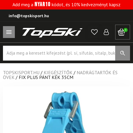
NYAR10
Add meg a
kódot, és 10% kedvezményt kapsz
info@topskisport.hu
0
Products
search
TOPSKISPORT.HU
/
KIEGÉSZÍTŐK
/
NADRÁGTARTÓK ÉS
ÖVEK
/
FIX PLUS PÁNT KÉK 35CM