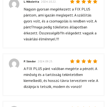
L. Nikoletta
2024.10.22.
Értékelés:
Nagyon gyorsan megérkezett a FIX PLUS
5
/ 5
pántom, ami igazán meglepett. A szállítás
gyors volt, és a csomagolás is rendben volt. A
pánt!?maga pedig tökéletes állapotban
érkezett. Összességéb!!!n elégedett vagyok a
vásárlási élménnyel.!!!
P. Sándor
2024.09.25.
Értékelés:
A FIX PLUS pánt valóban megérte a pénzét. A
5
/ 5
minőség és a tartósság tekintetében
kiemelkedő, és hosszú távra terveztem vele. A
dizájnja is tetszik, modern és vonzó!