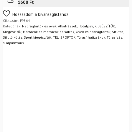
Futár a címre
2 400
Ft
1600 Ft
FoxPost
1 500
Ft
Nem biztos a választásában? Semmi gond – a terméket
Hozzáadom a kívánságlistához
egyszerűen visszaküldheti 14 napon belül, indoklás nélkül.
Cikkszám:
FP564
Mik a visszaküldés feltételei?
Kategóriák:
Nadrágtartók és övek
,
Alkatrészek
,
Hótalpak
,
KIEGÉSZÍTŐK
,
Kiegészítők
,
Matracok és matracok és sátrak
,
Övek és nadrágtartók
,
Sífutás
,
Sífutó kötés
,
Sport kiegészítők
,
TÉLI SPORTOK
,
Túrasí hátizsákok
,
Túrasízés,
síalpinizmus