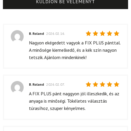
B. Roland
2026.02.16.
Értékelés:
Nagyon ekégedett vagyok a FIX PLUS pánttal.
5
/ 5
A minősége kiemelkedő, és a kék szín nagyon
tetszik. Ajánlom mindenkinek!
B. Roland
2026.02.07.
Értékelés:
A FIX PLUS pánt naggyon jól illeszkedik, és az
5
/ 5
anyaga is minőségi. Tökéletes választás
túrasíhoz, szuper kényelmes.