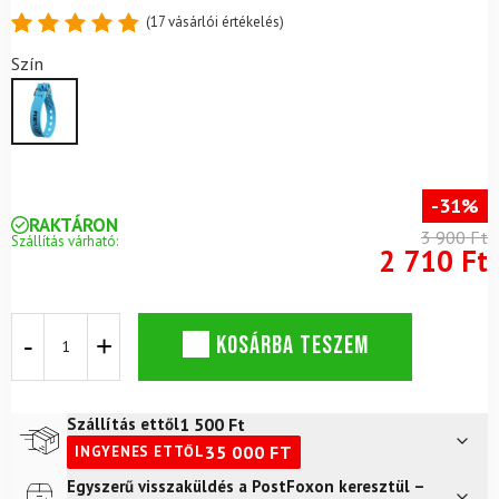
(
17
vásárlói értékelés)
Értékelés
17
Szín
4.88
az
5-ből,
értékelés
alapján
-31%
RAKTÁRON
3 900 Ft
Szállítás várható:
2 710 Ft
FIX
KOSÁRBA TESZEM
PLUS
pánt
kék
35cm
1 500
Ft
Szállítás ettől
mennyiség
35 000
FT
INGYENES ETTŐL
Egyszerű visszaküldés a PostFoxon keresztül –