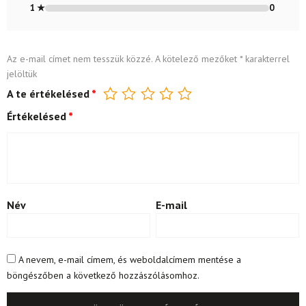
1 ★
0
Az e-mail címet nem tesszük közzé.
A kötelező mezőket
*
karakterrel
jelöltük
A te értékelésed
*
Értékelésed
*
Név
E-mail
A nevem, e-mail címem, és weboldalcímem mentése a
böngészőben a következő hozzászólásomhoz.