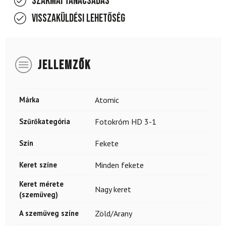
Szakmai tanácsadás
Visszaküldési lehetőség
JELLEMZŐK
Márka
Atomic
Szűrőkategória
Fotokróm HD 3-1
Szín
Fekete
Keret színe
Minden fekete
Keret mérete
Nagy keret
(szemüveg)
A szemüveg színe
Zöld/Arany