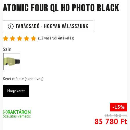
ATOMIC Four QL HD Photo Black
Tanácsadó - Hogyan válasszunk
(
12
vásárlói értékelés)
Értékelés
12
Szín
4.83
az
5-ből,
értékelés
alapján
Keret mérete (szemüveg)
Nagy keret
-15%
RAKTÁRON
101 380 Ft
Szállítás várható:
85 780 Ft