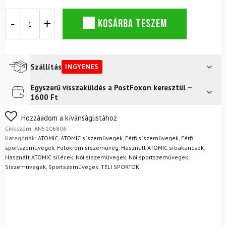
Fotokromatikus
KOSÁRBA TESZEM
síszemüveg
ATOMIC
Four
QL
HD
Szállítás
INGYENES
Photo
Black
Egyszerű visszaküldés a PostFoxon keresztül –
Futár a címre
Ingyenes
mennyiség
1600 Ft
FoxPost
Ingyenes
Nem biztos a választásában? Semmi gond – a terméket
Hozzáadom a kívánságlistához
egyszerűen visszaküldheti 14 napon belül, indoklás nélkül.
Cikkszám:
AN5106806
Mik a visszaküldés feltételei?
Kategóriák:
ATOMIC
,
ATOMIC síszemüvegek
,
Férfi síszemüvegek
,
Férfi
sportszemüvegek
,
Fotokróm síszemüveg
,
Használt ATOMIC síbakancsok
,
Használt ATOMIC sílécek
,
Női síszemüvegek
,
Női sportszemüvegek
,
Síszemüvegek
,
Sportszemüvegek
,
TÉLI SPORTOK