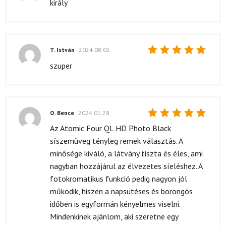
Értékelés:
király
5
/ 5
T. István
2024.08.02.
Értékelés:
szuper
5
/ 5
O. Bence
2024.01.28.
Értékelés:
Az Atomic Four QL HD Photo Black
5
/ 5
síszemüveg tényleg remek választás. A
minősége kiváló, a látvány tiszta és éles, ami
nagyban hozzájárul az élvezetes síeléshez. A
fotokromatikus funkció pedig nagyon jól
működik, hiszen a napsütéses és borongós
időben is egyformán kényelmes viselni.
Mindenkinek ajánlom, aki szeretne egy