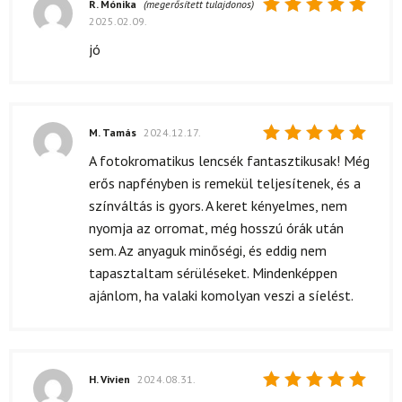
R. Mónika
(megerősített tulajdonos)
2025.02.09.
Értékelés:
5
/ 5
jó
M. Tamás
2024.12.17.
Értékelés:
A fotokromatikus lencsék fantasztikusak! Még
5
/ 5
erős napfényben is remekül teljesítenek, és a
színváltás is gyors. A keret kényelmes, nem
nyomja az orromat, még hosszú órák után
sem. Az anyaguk minőségi, és eddig nem
tapasztaltam sérüléseket. Mindenképpen
ajánlom, ha valaki komolyan veszi a síelést.
H. Vivien
2024.08.31.