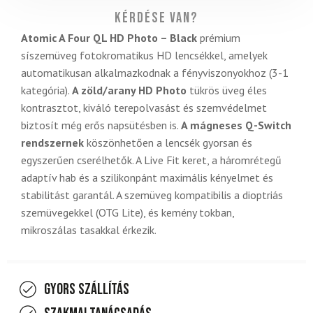
Kérdése van?
Atomic A Four QL HD Photo – Black
prémium
síszemüveg fotokromatikus HD lencsékkel, amelyek
automatikusan alkalmazkodnak a fényviszonyokhoz (3-1
kategória).
A zöld/arany HD Photo
tükrös üveg éles
kontrasztot, kiváló terepolvasást és szemvédelmet
biztosít még erős napsütésben is.
A mágneses Q-Switch
rendszernek
köszönhetően a lencsék gyorsan és
egyszerűen cserélhetők. A Live Fit keret, a háromrétegű
adaptív hab és a szilikonpánt maximális kényelmet és
stabilitást garantál. A szemüveg kompatibilis a dioptriás
szemüvegekkel (OTG Lite), és kemény tokban,
mikroszálas tasakkal érkezik.
Gyors szállítás