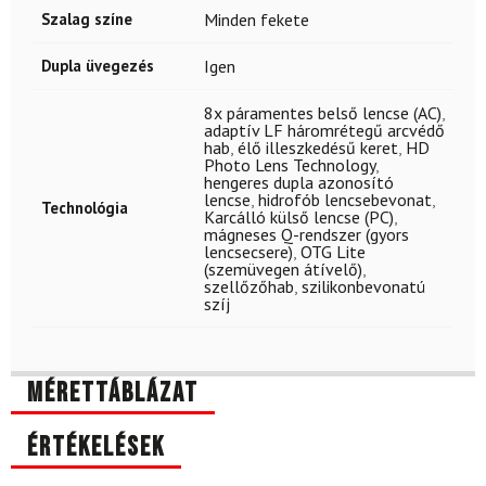
Szalag színe
Minden fekete
Dupla üvegezés
Igen
8x páramentes belső lencse (AC)
,
adaptív LF háromrétegű arcvédő
hab
,
élő illeszkedésű keret
,
HD
Photo Lens Technology
,
hengeres dupla azonosító
lencse
,
hidrofób lencsebevonat
,
Technológia
Karcálló külső lencse (PC)
,
mágneses Q-rendszer (gyors
lencsecsere)
,
OTG Lite
(szemüvegen átívelő)
,
szellőzőhab
,
szilikonbevonatú
szíj
Mérettáblázat
Értékelések