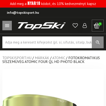
NYAR10
Add meg a
kódot, és 10% kedvezményt kapsz
info@topskisport.hu
0
Products
search
TOPSKISPORT.HU
/
MÁRKÁK
/
ATOMIC
/
FOTOKROMATIKUS
SÍSZEMÜVEG ATOMIC FOUR QL HD PHOTO BLACK