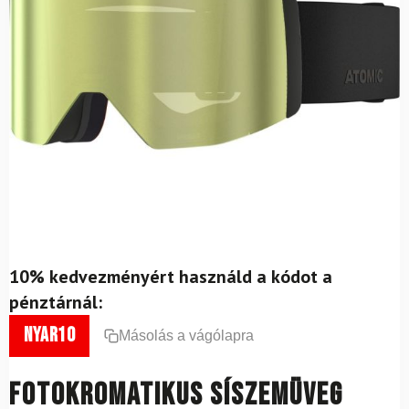
10% kedvezményért használd a kódot a
pénztárnál:
nyar10
Másolás a vágólapra
Fotokromatikus síszemüveg