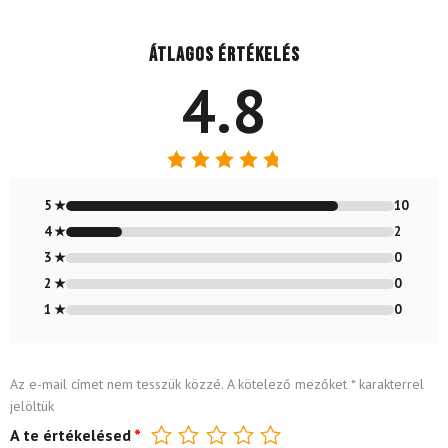
Átlagos értékelés
4.8
Értékelés:
4.83
/ 5
5 ★
10
4 ★
2
3 ★
0
2 ★
0
1 ★
0
Az e-mail címet nem tesszük közzé.
A kötelező mezőket
*
karakterrel
jelöltük
A te értékelésed
*