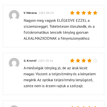
V. Viktória
2025.09.20.
Értékelés:
Nagyon meg vagyok ELÉGEDVE EZZEL a
5
/ 5
síszemüveggel. Tökéletesen illeszkedik, és a
fotokromatikus lencsék tényleg gyorsan
ALKALMAZKODNAK a fényviszonyokhoz.
G. Kristóf
2025.03.16.
Értékelés:
A minőségük tényleg jó, de az áruk kicsit
4
/ 5
magas. Viszont a teljesítmény és a kényelem
megérik. Az optikai teljesítmény lenyűgöző,
szinte nem is érzem rajtuk a szélzajt.