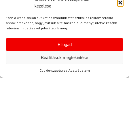
E-mail
kezelése
Ezen a weboldalon sütiket használunk statisztikai és reklámcélokra
annak érdekében, hogy javítsuk a felhasználói élményt, illetve később
releváns hirdetéseket jelenítsünk meg.
Az üzeneted
Elfogad
Beállítások megtekintése
Cookie-szabályzat
Adatvédelem
Egyetértek a
felhasználási feltételekkel és a személyes
adatok védelmével.