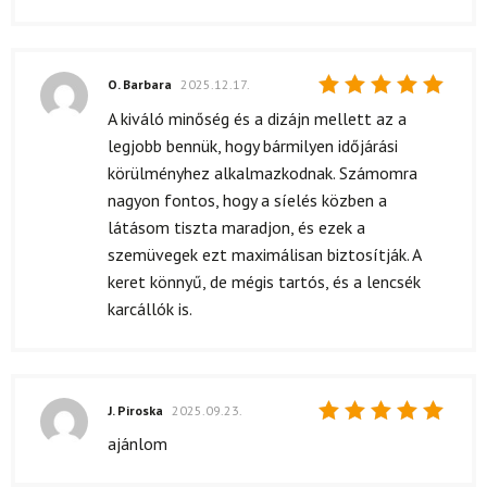
O. Barbara
2025.12.17.
Értékelés:
A kiváló minőség és a dizájn mellett az a
5
/ 5
legjobb bennük, hogy bármilyen időjárási
körülményhez alkalmazkodnak. Számomra
nagyon fontos, hogy a síelés közben a
látásom tiszta maradjon, és ezek a
szemüvegek ezt maximálisan biztosítják. A
keret könnyű, de mégis tartós, és a lencsék
karcállók is.
J. Piroska
2025.09.23.
Értékelés:
ajánlom
5
/ 5