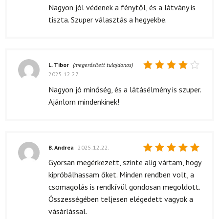
5
/ 5
Nagyon jól védenek a fénytől, és a látvány is
tiszta. Szuper választás a hegyekbe.
L. Tibor
(megerősített tulajdonos)
2025.12.27.
Értékelés:
4
/ 5
Nagyon jó minőség, és a látásélmény is szuper.
Ajánlom mindenkinek!
B. Andrea
2025.12.22.
Értékelés:
Gyorsan megérkezett, szinte alig vártam, hogy
5
/ 5
kipróbálhassam őket. Minden rendben volt, a
csomagolás is rendkívül gondosan megoldott.
Összességében teljesen elégedett vagyok a
vásárlással.