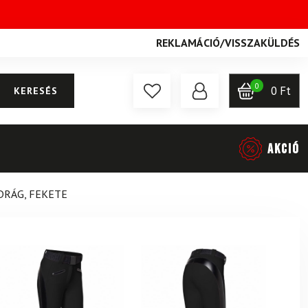
REKLAMÁCIÓ
/
VISSZAKÜLDÉS
0
0
Ft
KERESÉS
AKCIÓ
DRÁG, FEKETE