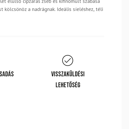
Két elülső cipzáras zseb és kifinomult szabása
t kölcsönöz a nadrágnak. Ideális síeléshez, téli
csadás
Visszaküldési
lehetőség