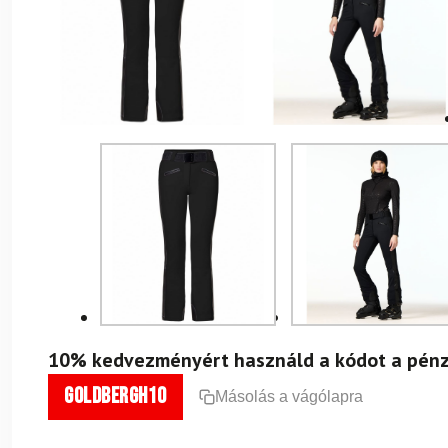
10% kedvezményért használd a kódot a pénz
goldbergh10
Másolás a vágólapra