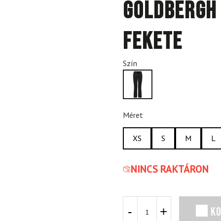
GOLDBERGH 
fekete
Szín
Méret
XS
S
M
L
NINCS RAKTÁRON
GOLDBERGH
K
Alessia