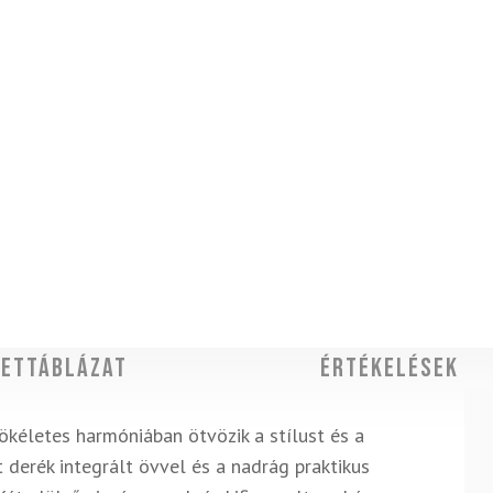
ettáblázat
Értékelések
kéletes harmóniában ötvözik a stílust és a
 derék integrált övvel és a nadrág praktikus