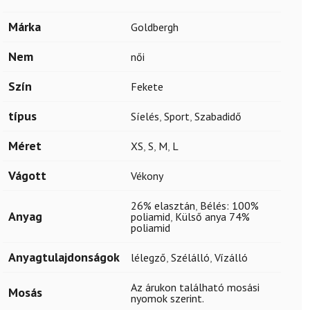
Márka
Goldbergh
Nem
női
Szín
Fekete
típus
Síelés
,
Sport
,
Szabadidő
Méret
XS
,
S
,
M
,
L
Vágott
Vékony
26% elasztán
,
Bélés: 100%
Anyag
poliamid
,
Külső anya 74%
poliamid
Anyagtulajdonságok
lélegző
,
Szélálló
,
Vízálló
Az árukon található mosási
Mosás
nyomok szerint.