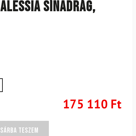
Alessia sínadrág,
175 110
Ft
OSÁRBA TESZEM