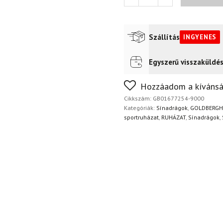
sínadrág,
fekete
mennyiség
Szállítás
INGYENES
Egyszerű visszaküldé
Futár a címre
Ingyenes
FoxPost
Ingyenes
Nem biztos a választásában
Hozzáadom a kívánsá
napon belül, indoklás nélkül
Cikkszám:
GB01677254-9000
Kategóriák:
Sínadrágok
,
GOLDBERGH
sportruházat
,
RUHÁZAT
,
Sínadrágok
,