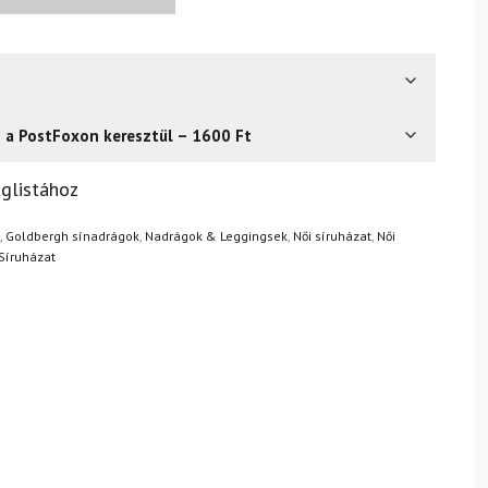
s a PostFoxon keresztül – 1600 Ft
? Semmi gond – a terméket egyszerűen visszaküldheti 14
glistához
.
Mik a visszaküldés feltételei?
,
Goldbergh sínadrágok
,
Nadrágok & Leggingsek
,
Női síruházat
,
Női
Síruházat