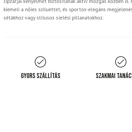
cipzárjai kényelmet biztosítanak aktív mozgás közben is. 
kiemeli a nőies sziluettet, és sportos-elegáns megjelenés
sétákhoz vagy stílusos síelési pillanatokhoz.
Gyors szállítás
Szakmai taná