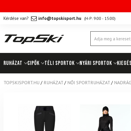
Kérdése van?
info@topskisport.hu
(
H-P: 9:00 - 15:00
)
Products
search
RUHÁZAT
Cipők
TÉLI SPORTOK
NYÁRI SPORTOK
KIEGÉ
TOPSKISPORT.HU
/
RUHÁZAT
/
NŐI SPORTRUHÁZAT
/
NADRÁG