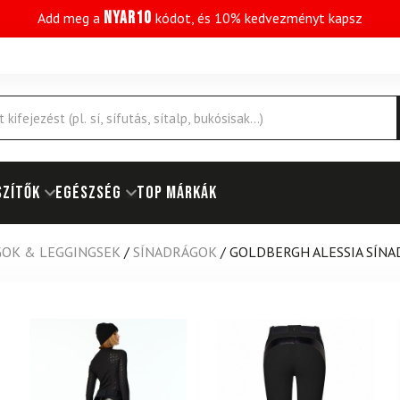
NYAR10
Add meg a
kódot, és 10% kedvezményt kapsz
SZÍTŐK
EGÉSZSÉG
Top márkák
OK & LEGGINGSEK
/
SÍNADRÁGOK
/
GOLDBERGH ALESSIA SÍNA