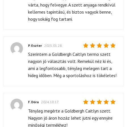
várta, hogy felvegye. A szett anyaga rendkívül
kellemes tapintású, és biztos vagyok benne,
hogy sokáig fog tartani.
P. Eszter
2025.01.28.
Értékelés:
Szerintem a Goldbergh Caitlyn termo szett
5
/ 5
nagyon jó választás volt. Remekül néz ki és,
ami a legfontosabb, tényleg melegen tart a
hideg időben. Még a sportoláshoz is tökéletes!
F. Dóra
2024.10.17.
Értékelés:
Tényleg megérte a Goldbergh Caitlyn szett.
5
/ 5
Nagyon jó áron hozáz lehet jutni egy ennyire
minőségi termékhez!