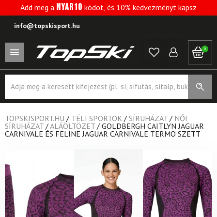
NYAR10
Add meg a
kódot, és 10% kedvezményt kapsz
info@topskisport.hu
0
Products
search
TOPSKISPORT.HU
/
TÉLI SPORTOK
/
SÍRUHÁZAT
/
NŐI
SÍRUHÁZAT
/
ALÁÖLTÖZET
/
GOLDBERGH CAITLYN JAGUAR
CARNIVALE ÉS FELINE JAGUAR CARNIVALE TERMO SZETT