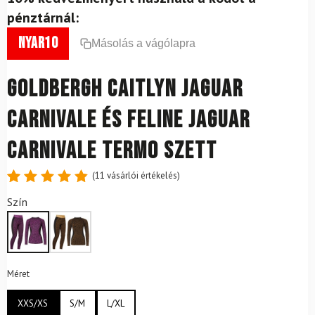
pénztárnál:
nyar10
Másolás a vágólapra
GOLDBERGH Caitlyn Jaguar
Carnivale és Feline Jaguar
Carnivale termo szett
(
11
vásárlói értékelés)
Értékelés
11
Szín
4.91
az
5-ből,
értékelés
alapján
Méret
XXS/XS
S/M
L/XL