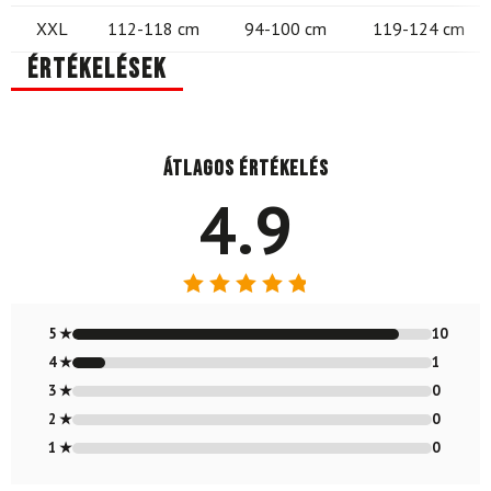
XXL
112-118 cm
94-100 cm
119-124 cm
Értékelések
Átlagos értékelés
4.9
Értékelés:
4.91
/ 5
5 ★
10
4 ★
1
3 ★
0
2 ★
0
1 ★
0