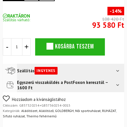
-14%
RAKTÁRON
108 420 Ft
Szállítás várható:
93 580 Ft
GOLDBERGH
KOSÁRBA TESZEM
Caitlyn
Jaguar
Carnivale
és
Feline
Szállítás
INGYENES
Jaguar
Carnivale
Egyszerű visszaküldés a PostFoxon keresztül –
Futár a címre
Ingyenes
termo
1600 Ft
szett
FoxPost
Ingyenes
mennyiség
Nem biztos a választásában? Semmi gond – a terméket
Hozzáadom a kívánságlistához
egyszerűen visszaküldheti 14 napon belül, indoklás nélkül.
Cikkszám:
GB37320254+GB37360254-0015
Mik a visszaküldés feltételei?
Kategóriák:
Aláöltözet
,
Aláöltöző
,
GOLDBERGH
,
Női sportruházat
,
RUHÁZAT
,
Sífutó ruházat
,
Thermo fehérnemű