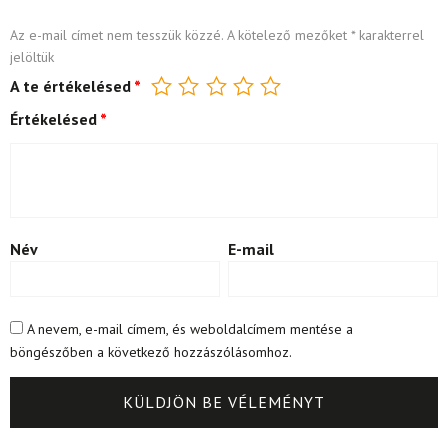
Az e-mail címet nem tesszük közzé.
A kötelező mezőket
*
karakterrel
jelöltük
A te értékelésed
*
Értékelésed
*
Név
E-mail
A nevem, e-mail címem, és weboldalcímem mentése a
böngészőben a következő hozzászólásomhoz.