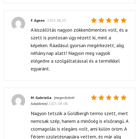
F. Ágnes
2025.06.25.
Értékelés:
A kiszállítás nagyon zökkenőmentes volt, és a
5
/ 5
szett is pontosan úgy nézett ki, mint a
képeken. Ráadásul gyorsan megérkezett, alig
néhány nap alatt! Nagyon meg vagyok
elégedve a szolgáltatással és a termékkel
egyaránt.
M. Gabriella
(megerősített
tulajdonos)
2025.04.08.
Értékelés:
5
/ 5
Nagyon tetszik a Goldbergh termo szett, mert
nemcsak szép, hanem a minőség is elsőrangú. A
csomagolás is elegáns volt, ami külön öröm. A
férjem születésnapjára vettem, és már alig