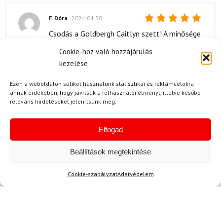
F. Dóra
2024.04.30.
Értékelés:
Csodás a Goldbergh Caitlyn szett! A minősége
5
/ 5
fantasztikus, és igazán jól áll. Mindenkinek
Cookie-hoz való hozzájárulás
ajánlom!
kezelése
Ezen a weboldalon sütiket használunk statisztikai és reklámcélokra
Kérdése van?
annak érdekében, hogy javítsuk a felhasználói élményt, illetve később
releváns hirdetéseket jelenítsünk meg.
Elfogad
Beállítások megtekintése
Kérdése van?
Cookie-szabályzat
Adatvédelem
info@topskisport.hu