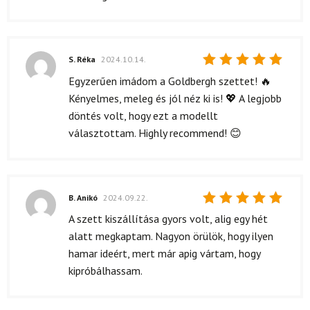
S. Réka
2024.10.14.
Értékelés:
Egyzerűen imádom a Goldbergh szettet! 🔥
5
/ 5
Kényelmes, meleg és jól néz ki is! 💖 A legjobb
döntés volt, hogy ezt a modellt
választottam. Highly recommend! 😊
B. Anikó
2024.09.22.
Értékelés:
A szett kiszállítása gyors volt, alig egy hét
5
/ 5
alatt megkaptam. Nagyon örülök, hogy ilyen
hamar ideért, mert már apig vártam, hogy
kipróbálhassam.