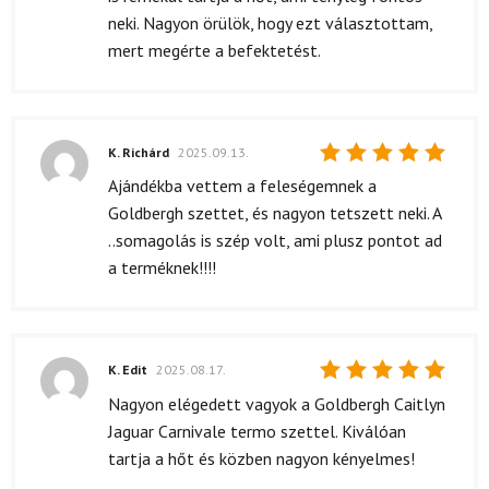
neki. Nagyon örülök, hogy ezt választottam,
mert megérte a befektetést.
K. Richárd
2025.09.13.
Értékelés:
Ajándékba vettem a feleségemnek a
5
/ 5
Goldbergh szettet, és nagyon tetszett neki. A
..somagolás is szép volt, ami plusz pontot ad
a terméknek!!!!
K. Edit
2025.08.17.
Értékelés:
Nagyon elégedett vagyok a Goldbergh Caitlyn
5
/ 5
Jaguar Carnivale termo szettel. Kiválóan
tartja a hőt és közben nagyon kényelmes!