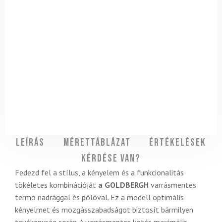
Leírás
Mérettáblázat
Értékelések
Kérdése van?
Fedezd fel a stílus, a kényelem és a funkcionalitás
tökéletes kombinációját
a GOLDBERGH
varrásmentes
termo nadrággal és pólóval. Ez a modell optimális
kényelmet és mozgásszabadságot biztosít bármilyen
tevékenység során. A varrásmentes kötés maximális