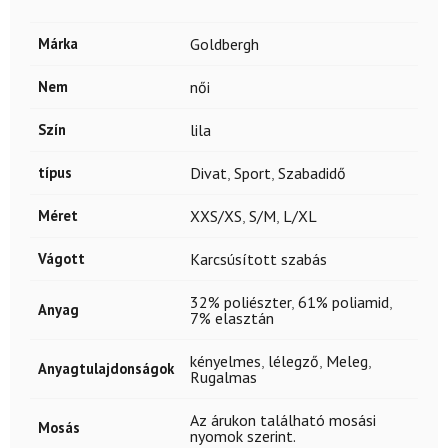
Márka
Goldbergh
Nem
női
Szín
lila
típus
Divat
,
Sport
,
Szabadidő
Méret
XXS/XS
,
S/M
,
L/XL
Vágott
Karcsúsított szabás
32% poliészter
,
61% poliamid
,
Anyag
7% elasztán
kényelmes
,
lélegző
,
Meleg
,
Anyagtulajdonságok
Rugalmas
Az árukon található mosási
Mosás
nyomok szerint.