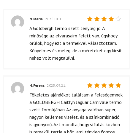
N. Mária
2026.01.18.
Értékelés:
A Goldbergh termo szett tényleg jó. A
4
/ 5
minősége az elvarasaim felett van, úgyhogy
örülök, hogy ezt a termekvel választottam.
Kényelmes és meleg, de a méreteket egy kicsit
nehéz volt megtalálni.
H. Ferenc
2025.09.21.
Értékelés:
Tökéletes ajándékot találtam a feleségemnek
5
/ 5
a GOLDBERGH Caitlyn Jaguar Carnivale termo
szett formájában. Az anyaga valóban super,
nagyon kellemes viselet, és a színkombináció
is gyönyörű. Azt mondta, hogy sífutás közben
is remekül tartja a hőt, ami tényleg fontos