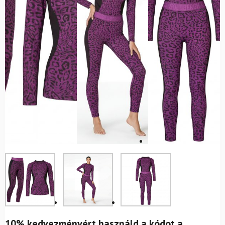
10% kedvezményért használd a kódot a