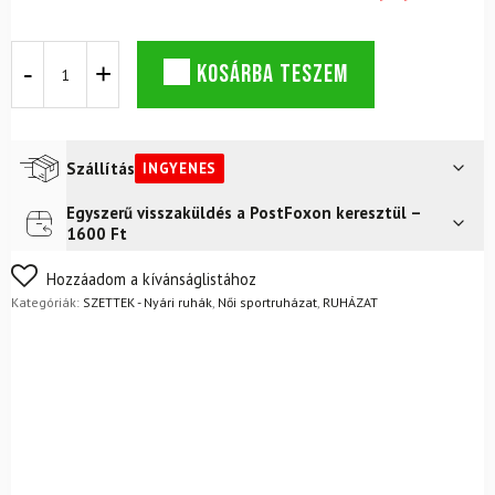
GOLDBERGH
KOSÁRBA TESZEM
Cassandra
Bikinifelső
Fekete/Fehér
+
Lulu
Szállítás
INGYENES
Rövidnadrág
Fekete
Egyszerű visszaküldés a PostFoxon keresztül –
Futár a címre
Ingyenes
mennyiség
1600 Ft
FoxPost
Ingyenes
Nem biztos a választásában? Semmi gond – a terméket
Hozzáadom a kívánságlistához
egyszerűen visszaküldheti 14 napon belül, indoklás nélkül.
Kategóriák:
SZETTEK - Nyári ruhák
,
Női sportruházat
,
RUHÁZAT
Mik a visszaküldés feltételei?