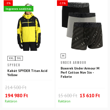
-9%
-13%
Ingyenes szállítás
M
XXL
3XL
UNDER ARMOUR
SPYDER
Boxerek Under Armour M
Kabát SPYDER Titan Acid
Perf Cotton Nov 3in -
Yellow
Fekete
214 500 Ft
194 980 Ft
15 600 Ft
13 610 Ft
Raktáron
Raktáron