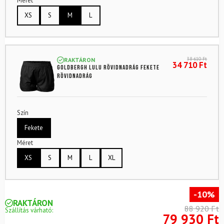
Méret
XS
S
M
L
38 610
Ft
RAKTÁRON
34 710
Ft
GOLDBERGH Lulu Rövidnadrág Fekete
rövidnadrág
Szín
Fekete
Méret
XS
S
M
L
XL
-10%
RAKTÁRON
88 920 Ft
Szállítás várható:
79 930 Ft