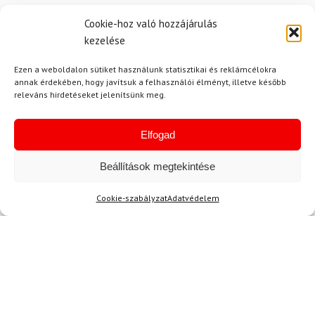
Cookie-hoz való hozzájárulás
kezelése
Ezen a weboldalon sütiket használunk statisztikai és reklámcélokra
annak érdekében, hogy javítsuk a felhasználói élményt, illetve később
releváns hirdetéseket jelenítsünk meg.
Hírek
Elfogad
Aktuális hírek megtekintése
Beállítások megtekintése
Cookie-szabályzat
Adatvédelem
Akció
TERMÉKEK BEMUTATÁSA HASZNÁLAT KÖZBEN