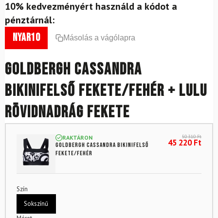
10% kedvezményért használd a kódot a
pénztárnál:
nyar10
Másolás a vágólapra
GOLDBERGH Cassandra
Bikinifelső Fekete/Fehér + Lulu
Rövidnadrág Fekete
50 310
Ft
RAKTÁRON
45 220
Ft
GOLDBERGH Cassandra Bikinifelső
Fekete/Fehér
Szín
Sokszínű