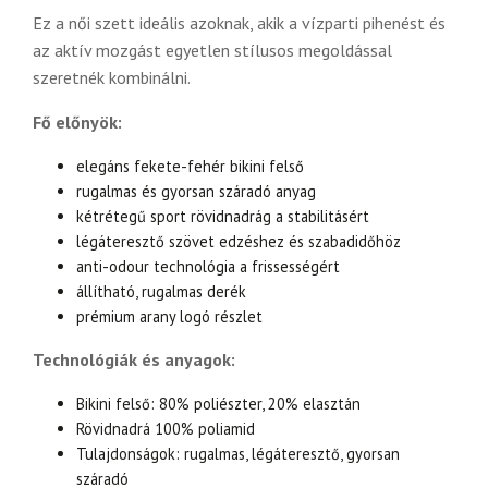
Ez a női szett ideális azoknak, akik a vízparti pihenést és
az aktív mozgást egyetlen stílusos megoldással
szeretnék kombinálni.
Fő előnyök:
elegáns fekete-fehér bikini felső
rugalmas és gyorsan száradó anyag
kétrétegű sport rövidnadrág a stabilitásért
légáteresztő szövet edzéshez és szabadidőhöz
anti-odour technológia a frissességért
állítható, rugalmas derék
prémium arany logó részlet
Technológiák és anyagok:
Bikini felső: 80% poliészter, 20% elasztán
Rövidnadrá 100% poliamid
Tulajdonságok: rugalmas, légáteresztő, gyorsan
száradó