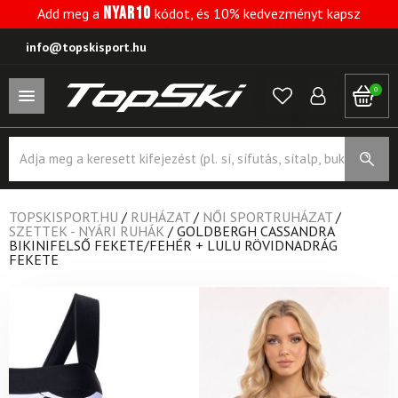
NYAR10
Add meg a
kódot, és 10% kedvezményt kapsz
info@topskisport.hu
0
Products
search
TOPSKISPORT.HU
/
RUHÁZAT
/
NŐI SPORTRUHÁZAT
/
SZETTEK - NYÁRI RUHÁK
/
GOLDBERGH CASSANDRA
BIKINIFELSŐ FEKETE/FEHÉR + LULU RÖVIDNADRÁG
FEKETE