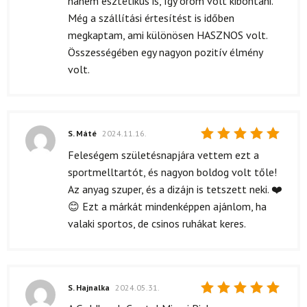
hanem esztétikus is, így öröm volt kibontani.
Még a szállítási értesítést is időben
megkaptam, ami különösen HASZNOS volt.
Összességében egy nagyon pozitív élmény
volt.
S. Máté
2024.11.16.
Értékelés:
Feleségem születésnapjára vettem ezt a
5
/ 5
sportmelltartót, és nagyon boldog volt tőle!
Az anyag szuper, és a dizájn is tetszett neki. ❤️
😊 Ezt a márkát mindenképpen ajánlom, ha
valaki sportos, de csinos ruhákat keres.
S. Hajnalka
2024.05.31.
Értékelés: