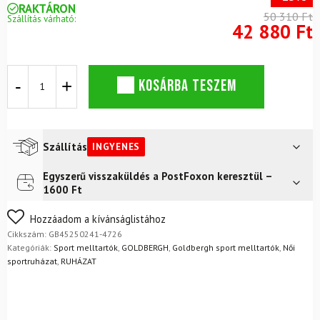
RAKTÁRON
50 310 Ft
Szállítás várható:
42 880 Ft
GOLDBERGH
KOSÁRBA TESZEM
Crystal
Miami
Pink
sportmelltartó
mennyiség
Szállítás
INGYENES
Egyszerű visszaküldés a PostFoxon keresztül –
Futár a címre
Ingyenes
1600 Ft
FoxPost
Ingyenes
Nem biztos a választásában? Semmi gond – a terméket
Hozzáadom a kívánságlistához
egyszerűen visszaküldheti 14 napon belül, indoklás nélkül.
Cikkszám:
GB45250241-4726
Mik a visszaküldés feltételei?
Kategóriák:
Sport melltartók
,
GOLDBERGH
,
Goldbergh sport melltartók
,
Női
sportruházat
,
RUHÁZAT