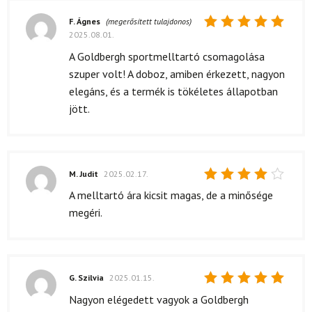
F. Ágnes
(megerősített tulajdonos)
2025.08.01.
Értékelés:
5
/ 5
A Goldbergh sportmelltartó csomagolása
szuper volt! A doboz, amiben érkezett, nagyon
elegáns, és a termék is tökéletes állapotban
jött.
M. Judit
2025.02.17.
Értékelés:
A melltartó ára kicsit magas, de a minősége
4
/ 5
megéri.
G. Szilvia
2025.01.15.
Értékelés:
Nagyon elégedett vagyok a Goldbergh
5
/ 5