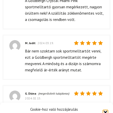
A Goldbergh Crystal Miami Pink
5
/ 5
sportmelltartó gyorsan megérkezett, nagyon
örültem neki! A szállítás zökkenőmentes volt,
a csomagolás is rendben volt.
M. Judit
2024.03.19.
Értékelés:
Bár nem szoktam sok sportmelltartót venni,
5
/ 5
ezt a Goldbergh sportmelltartót megérte
megvenni. A minőség és a dizájn is számomra
megfelelő ár-érték arányt mutat.
G. Diána
(megerősített tulajdonos)
2024.02.15.
Értékelés:
5
/ 5
A csomagolás igényes volt, érezhetően
Cookie-hoz való hozzájárulás
figyeltek a részletekre.