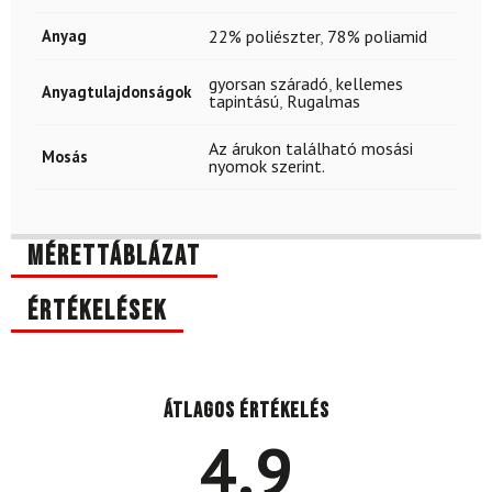
Anyag
22% poliészter
,
78% poliamid
gyorsan száradó
,
kellemes
Anyagtulajdonságok
tapintású
,
Rugalmas
Az árukon található mosási
Mosás
nyomok szerint.
Mérettáblázat
Értékelések
Átlagos értékelés
4.9