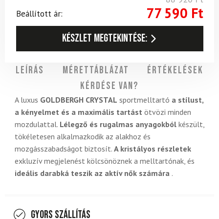
77 590
Ft
Beállított ár:
Készlet megtekintése:
Leírás
Mérettáblázat
Értékelések
Kérdése van?
A luxus
GOLDBERGH CRYSTAL
sportmelltartó
a stílust,
a kényelmet és a maximális tartást
ötvözi minden
mozdulattal.
Lélegző és rugalmas anyagokból
készült,
tökéletesen alkalmazkodik az alakhoz és
mozgásszabadságot biztosít.
A kristályos részletek
exkluzív megjelenést kölcsönöznek a melltartónak, és
ideális darabká teszik az aktív nők számára
.
Gyors szállítás