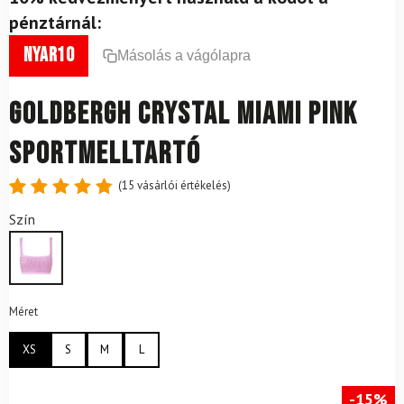
pénztárnál:
nyar10
Másolás a vágólapra
GOLDBERGH Crystal Miami Pink
sportmelltartó
(
15
vásárlói értékelés)
Értékelés
15
Szín
4.87
az
5-ből,
értékelés
alapján
Méret
XS
S
M
L
-15%