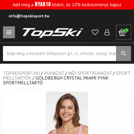
NYAR10
Add meg a
kódot, és 10% kedvezményt kapsz
info@topskisport.hu
0
Products
search
TOPSKISPORT.HU
/
RUHÁZAT
/
NŐI SPORTRUHÁZAT
/
SPORT
MELLTARTÓK
/
GOLDBERGH CRYSTAL MIAMI PINK
SPORTMELLTARTÓ