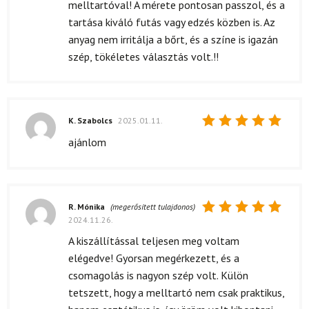
melltartóval! A mérete pontosan passzol, és a
tartása kiváló futás vagy edzés közben is. Az
anyag nem irritálja a bőrt, és a színe is igazán
szép, tökéletes választás volt.!!
K. Szabolcs
2025.01.11.
Értékelés:
ajánlom
5
/ 5
R. Mónika
(megerősített tulajdonos)
2024.11.26.
Értékelés:
5
/ 5
A kiszállítással teljesen meg voltam
elégedve! Gyorsan megérkezett, és a
csomagolás is nagyon szép volt. Külön
tetszett, hogy a melltartó nem csak praktikus,