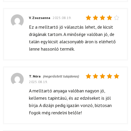
V. Zsuzsanna
2025.08.19.
Értékelés:
Ez a melltartó jó választás lehet, de kicsit
4
/ 5
drágának tartom. A minősége valóban jó, de
talán egy kicsit alacsonyabb áron is elérhető
lenne hassonló termék.
T. Nóra
(megerősített tulajdonos)
2025.08.19.
Értékelés:
5
/ 5
A melltartó anyaga valóban nagyon jó,
kellemes tapintású, és az edzéseket is jól
bírja. A dizájn pedig igazán vonzó, biztosan
fogok még rendelni belőle!