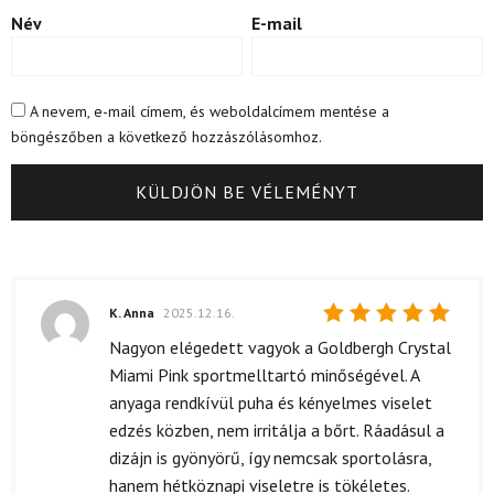
Név
E-mail
A nevem, e-mail címem, és weboldalcímem mentése a
böngészőben a következő hozzászólásomhoz.
K. Anna
2025.12.16.
Értékelés:
Nagyon elégedett vagyok a Goldbergh Crystal
5
/ 5
Miami Pink sportmelltartó minőségével. A
anyaga rendkívül puha és kényelmes viselet
edzés közben, nem irritálja a bőrt. Ráadásul a
dizájn is gyönyörű, így nemcsak sportolásra,
hanem hétköznapi viseletre is tökéletes.