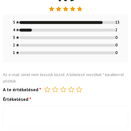
Értékelés:
4.87
/ 5
5 ★
13
4 ★
2
3 ★
0
2 ★
0
1 ★
0
Az e-mail címet nem tesszük közzé.
A kötelező mezőket
*
karakterrel
jelöltük
A te értékelésed
*
Értékelésed
*