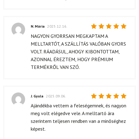
N. Mária
2025.12.16.
Értékelés:
NAGYON GYORRSAN MEGKAPTAM A
5
/ 5
MELLTARTÓT, A SZÁLLÍTÁS VALÓBAN GYORS
VOLT. RÁADÁSUL, AHOGY KIBONTOTTAM,
AZONNAL ÉREZTEM, HOGY PRÉMIUM
TERMÉKRŐL VAN SZÓ.
J. Gyula
2025.09.06.
Értékelés:
Ajándékba vettem a feleségemnek, és nagyon
5
/ 5
meg volt elégedve vele. A melltartó ára
szerintem teljesen rendben van a minőséghez
képest.