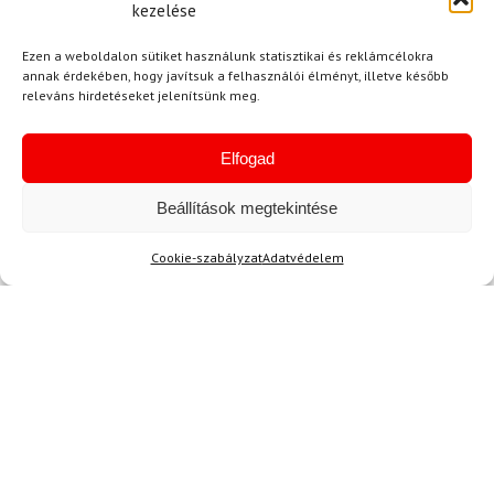
kezelése
Ezen a weboldalon sütiket használunk statisztikai és reklámcélokra
annak érdekében, hogy javítsuk a felhasználói élményt, illetve később
releváns hirdetéseket jelenítsünk meg.
K. Anna
(megerősített tulajdonos)
2024.01.28.
Értékelés:
5
/ 5
A Goldbergh melltartó minősége lenyűgöző! A
Elfogad
varrás és az anyag is elsőosztályú, nem
Beállítások megtekintése
csalódtam benne.
Cookie-szabályzat
Adatvédelem
Kérdése van?
Kérdése van?