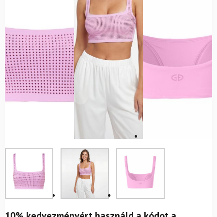
10% kedvezményért használd a kódot a