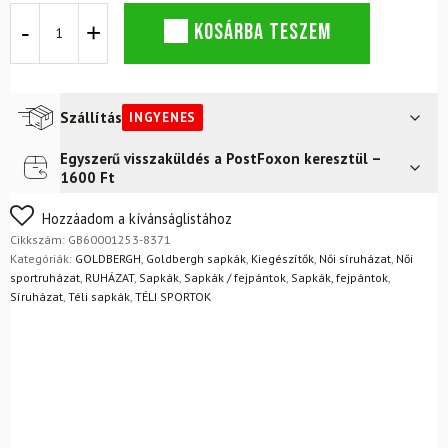
GOLDBERGH
KOSÁRBA TESZEM
Hodd
Beanie
fehér
/
fekete
Szállítás
INGYENES
mennyiség
Egyszerű visszaküldés a PostFoxon keresztül –
Futár a címre
Ingyenes
1600 Ft
FoxPost
Ingyenes
Nem biztos a választásában? Semmi gond – a terméket
Hozzáadom a kívánságlistához
egyszerűen visszaküldheti 14 napon belül, indoklás nélkül.
Cikkszám:
GB60001253-8371
Mik a visszaküldés feltételei?
Kategóriák:
GOLDBERGH
,
Goldbergh sapkák
,
Kiegészítők
,
Női síruházat
,
Női
sportruházat
,
RUHÁZAT
,
Sapkák
,
Sapkák / fejpántok
,
Sapkák, fejpántok
,
Síruházat
,
Téli sapkák
,
TÉLI SPORTOK