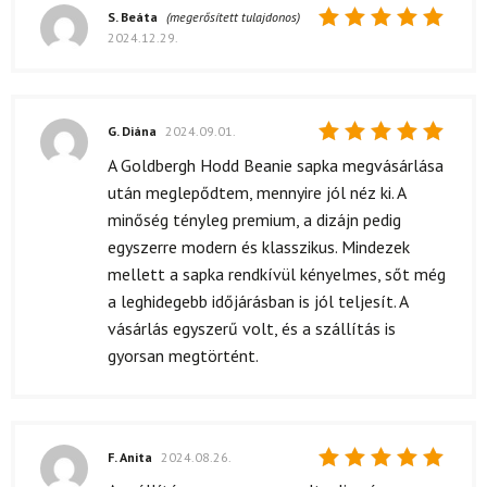
S. Beáta
(megerősített tulajdonos)
2024.12.29.
Értékelés:
5
/ 5
G. Diána
2024.09.01.
Értékelés:
A Goldbergh Hodd Beanie sapka megvásárlása
5
/ 5
után meglepődtem, mennyire jól néz ki. A
minőség tényleg premium, a dizájn pedig
egyszerre modern és klasszikus. Mindezek
mellett a sapka rendkívül kényelmes, sőt még
a leghidegebb időjárásban is jól teljesít. A
vásárlás egyszerű volt, és a szállítás is
gyorsan megtörtént.
F. Anita
2024.08.26.
Értékelés: