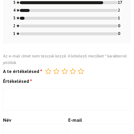
4.8
/ 5
5 ★
17
4 ★
2
3 ★
1
2 ★
0
1 ★
0
Az e-mail címet nem tesszük közzé.
A kötelező mezőket
*
karakterrel
jelöltük
A te értékelésed
*
Értékelésed
*
Név
E-mail