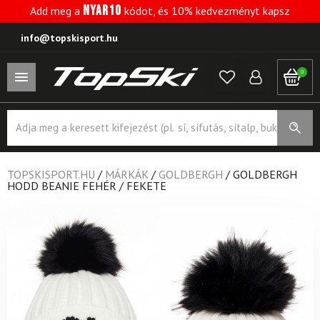
NYAR10
Add meg a
kódot, és 10% kedvezményt kapsz
info@topskisport.hu
0
Products
search
TOPSKISPORT.HU
/
MÁRKÁK
/
GOLDBERGH
/
GOLDBERGH
HODD BEANIE FEHÉR / FEKETE