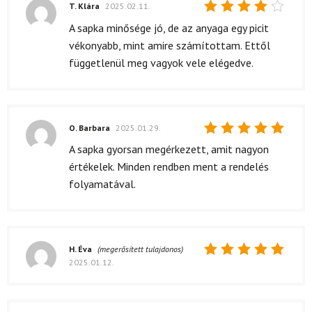
T. Klára
2025.02.11.
Értékelés:
A sapka minősége jó, de az anyaga egy picit
4
/ 5
vékonyabb, mint amire számítottam. Ettől
függetlenül meg vagyok vele elégedve.
O. Barbara
2025.01.29.
Értékelés:
A sapka gyorsan megérkezett, amit nagyon
5
/ 5
értékelek. Minden rendben ment a rendelés
folyamatával.
H. Éva
(megerősített tulajdonos)
2025.01.12.
Értékelés:
5
/ 5