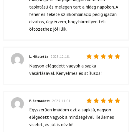
tapintású és melegen tart a hideg napokon. A
fehér és fekete színkombináció pedig igazán
divatos, úgy érzem, hogy bármilyen téli
öltözethez jól illik.
L. Nikoletta
2025.12.18.
Értékelés:
Nagyon elégedett vagyok a sapka
5
/ 5
vásárlásával. Kényelmes és stílusos!
F. Bernadett
2025.11.01.
Értékelés:
Egyszerűen imádom ezt a sapktá, nagyon
5
/ 5
elégedett vagyok a minőségével. Kellemes
viselet, és jól is néz ki!