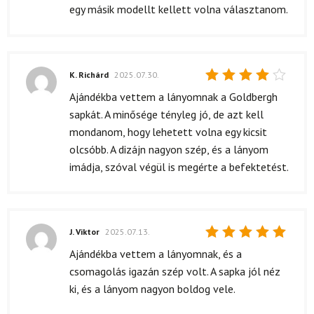
egy másik modellt kellett volna választanom.
K. Richárd
2025.07.30.
Értékelés:
Ajándékba vettem a lányomnak a Goldbergh
4
/ 5
sapkát. A minősége tényleg jó, de azt kell
mondanom, hogy lehetett volna egy kicsit
olcsóbb. A dizájn nagyon szép, és a lányom
imádja, szóval végül is megérte a befektetést.
J. Viktor
2025.07.13.
Értékelés:
Ajándékba vettem a lányomnak, és a
5
/ 5
csomagolás igazán szép volt. A sapka jól néz
ki, és a lányom nagyon boldog vele.