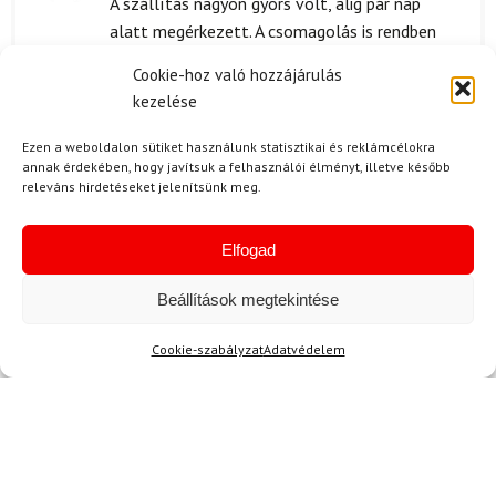
A szállítás nagyon gyors volt, alig pár nap
5
/ 5
alatt megérkezett. A csomagolás is rendben
volt, sehol nem volt elcsúszva vagy sérült.
Cookie-hoz való hozzájárulás
Minden tökéletesen érkezett, amit nagyra
kezelése
értékelek.
Ezen a weboldalon sütiket használunk statisztikai és reklámcélokra
annak érdekében, hogy javítsuk a felhasználói élményt, illetve később
releváns hirdetéseket jelenítsünk meg.
B. Csilla
2024.05.20.
Értékelés:
Elfogad
A Goldbergh sapkájától való várakozásom
5
/ 5
teljesen teljesült. Amikor először megláttam,
Beállítások megtekintése
tudtam, hogy szeretném. Az anyag érzése és a
kialakítása is tökéletes. Jó választás volt,
Cookie-szabályzat
Adatvédelem
hogy ezt hoztam el.
Kérdése van?