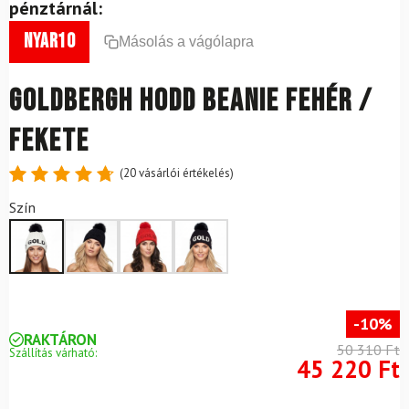
pénztárnál:
nyar10
Másolás a vágólapra
GOLDBERGH Hodd Beanie fehér /
fekete
(
20
vásárlói értékelés)
Értékelés
20
Szín
4.8
az 5-
ből,
értékelés
alapján
-10%
RAKTÁRON
50 310 Ft
Szállítás várható:
45 220 Ft