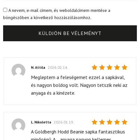
A nevem, e-mail címem, és weboldalcímem mentése a
böngészőben a következő hozzászólásomhoz.
N. Attila
2026.02.14.
Értékelés:
Megleptem a feleségemet ezzel a sapkával,
5
/ 5
és nagyon boldog volt. Nagyon tetszik neki az
anyaga és a kinézete.
L. Nikoletta
2026.01.19.
Értékelés:
A Goldbergh Hodd Beanie sapka fantasztikus
5
/ 5
minőségű. A... anyaga nagyon kellemes