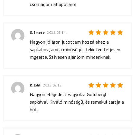
5
/ 5
csomagom állapotáról.
S. Emese
2025.02.14.
Értékelés:
Nagyon jó áron jutottam hozzá ehez a
5
/ 5
sapkához, ami a minőségét tekintve teljesen
mgeérte. Szívesen ajánlom mindenkinek.
K. Edit
2025.02.12.
Értékelés:
Nagyon elégedett vagyok a Goldbergh
5
/ 5
sapkával. Kiváló minőségű, és remekül tartja a
hőt.