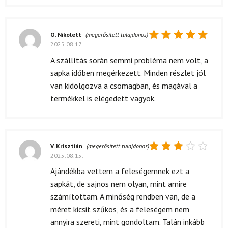
O. Nikolett
(megerősített tulajdonos)
2025.08.17.
Értékelés:
5
/ 5
A szállítás során semmi probléma nem volt, a
sapka időben megérkezett. Minden részlet jól
van kidolgozva a csomagban, és magával a
termékkel is elégedett vagyok.
V. Krisztián
(megerősített tulajdonos)
2025.08.15.
Értékelés:
3
/ 5
Ajándékba vettem a feleségemnek ezt a
sapkát, de sajnos nem olyan, mint amire
számítottam. A minőség rendben van, de a
méret kicsit szűkös, és a feleségem nem
annyira szereti, mint gondoltam. Talán inkább