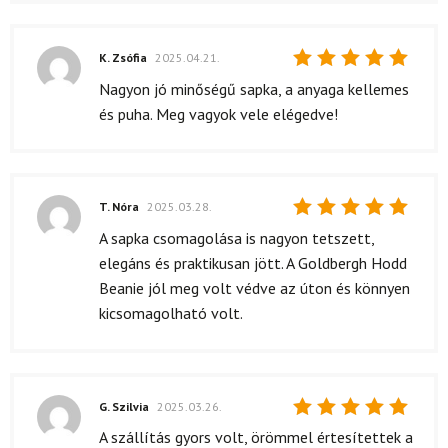
K. Zsófia
2025.04.21.
Értékelés:
Nagyon jó minőségű sapka, a anyaga kellemes
5
/ 5
és puha. Meg vagyok vele elégedve!
T. Nóra
2025.03.28.
Értékelés:
A sapka csomagolása is nagyon tetszett,
5
/ 5
elegáns és praktikusan jött. A Goldbergh Hodd
Beanie jól meg volt védve az úton és könnyen
kicsomagolható volt.
G. Szilvia
2025.03.26.
Értékelés:
A szállítás gyors volt, örömmel értesítettek a