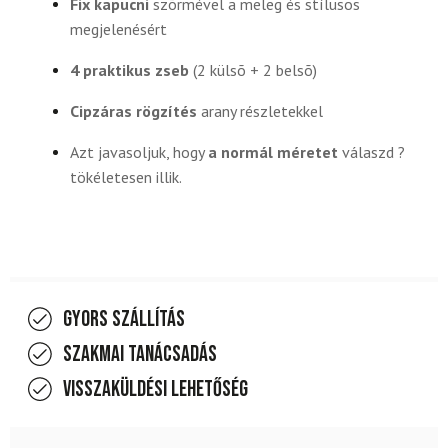
Fix kapucni
szõrmével a meleg és stílusos
megjelenésért
4 praktikus zseb
(2 külsõ + 2 belsõ)
Cipzáras rögzítés
arany részletekkel
Azt javasoljuk, hogy
a normál méretet
válaszd ?
tökéletesen illik.
Gyors szállítás
Szakmai tanácsadás
Visszaküldési lehetőség