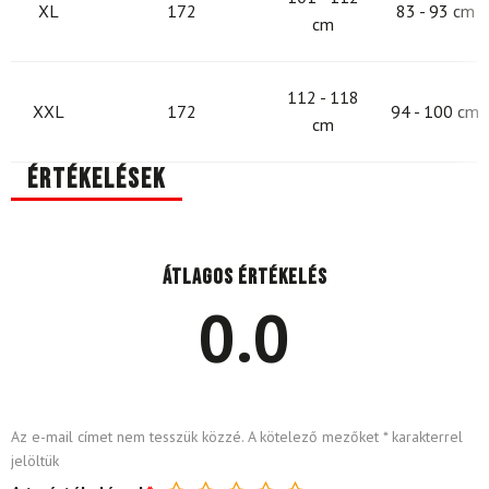
XL
172
83 - 93 cm
cm
112 - 118
XXL
172
94 - 100 cm
cm
Értékelések
Átlagos értékelés
0.0
Az e-mail címet nem tesszük közzé.
A kötelező mezőket
*
karakterrel
jelöltük