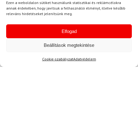
Ezen a weboldalon sütiket használunk statisztikai és reklámcélokra
annak érdekében, hogy javítsuk a felhasználói élményt, illetve később
releváns hirdetéseket jelenítsünk meg.
-9%
-9%
Ingyenes szállítás
Ingyenes szállítás
Elfogad
Beállítások megtekintése
Cookie-szabályzat
Adatvédelem
L
XXL
3XL
SPYDER
SPYDER
Sínadrág SPYDER Dare
Kabát SPYDER Titan Acid
Lengths Fekete
Yellow
214 500 Ft
128 700 Ft