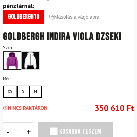
pénztárnál:
goldbergh10
Másolás a vágólapra
GOLDBERGH Indira Viola dzseki
Szín
Méret
XS
S
M
350 610
Ft
NINCS RAKTÁRON
GOLDBERGH
KOSÁRBA TESZEM
Indira