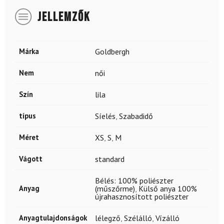
JELLEMZŐK
Márka
Goldbergh
Nem
női
Szín
lila
típus
Síelés
,
Szabadidő
Méret
XS
,
S
,
M
Vágott
standard
Bélés: 100% poliészter
Anyag
(műszőrme)
,
Külső anya 100%
újrahasznosított poliészter
Anyagtulajdonságok
lélegző
,
Szélálló
,
Vízálló