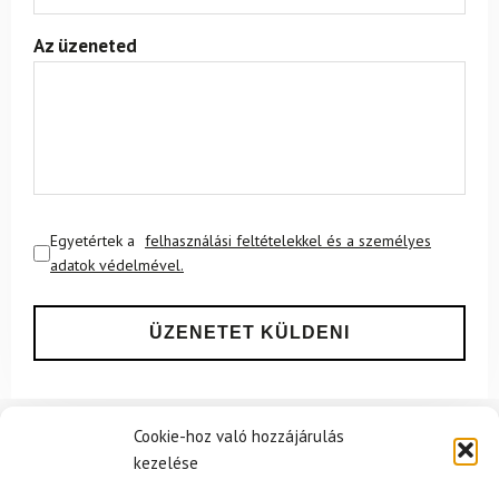
Az üzeneted
Egyetértek a
felhasználási feltételekkel és a személyes
adatok védelmével.
Cookie-hoz való hozzájárulás
kezelése
Ajánlott
NEMRÉG MEGTEKINTETT
Lehet, hog