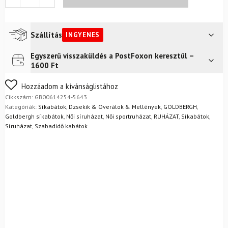
Viola
dzseki
mennyiség
Szállítás
INGYENES
Egyszerű visszaküldés a PostFoxon keresztül –
Futár a címre
Ingyenes
1600 Ft
FoxPost
Ingyenes
Nem biztos a választásában? Semmi gond – a terméket
Hozzáadom a kívánságlistához
egyszerűen visszaküldheti 14 napon belül, indoklás nélkül.
Cikkszám:
GB00614254-5643
Mik a visszaküldés feltételei?
Kategóriák:
Síkabátok
,
Dzsekik & Overálok & Mellények
,
GOLDBERGH
,
Goldbergh síkabátok
,
Női síruházat
,
Női sportruházat
,
RUHÁZAT
,
Síkabátok
,
Síruházat
,
Szabadidő kabátok