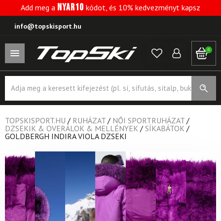
NYAR10
Add meg a
kódot, és 10% kedvezményt kapsz
info@topskisport.hu
0
Products
search
TOPSKISPORT.HU
/
RUHÁZAT
/
NŐI SPORTRUHÁZAT
/
DZSEKIK & OVERÁLOK & MELLÉNYEK
/
SÍKABÁTOK
/
GOLDBERGH INDIRA VIOLA DZSEKI