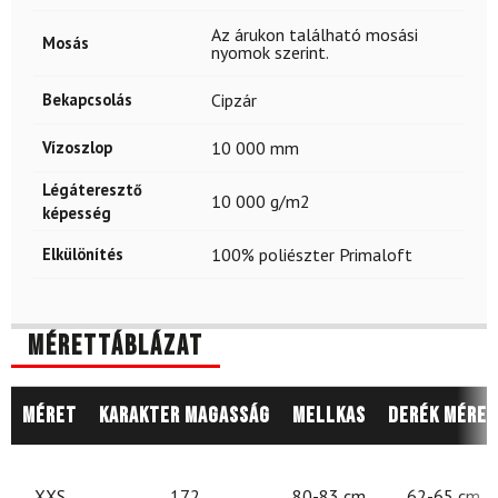
Az árukon található mosási
Mosás
nyomok szerint.
Bekapcsolás
Cipzár
Vízoszlop
10 000 mm
Légáteresztő
10 000 g/m2
képesség
Elkülönítés
100% poliészter Primaloft
Mérettáblázat
Méret
Karakter magasság
Mellkas
Derék méret
XXS
172
80-83 cm
62-65 cm