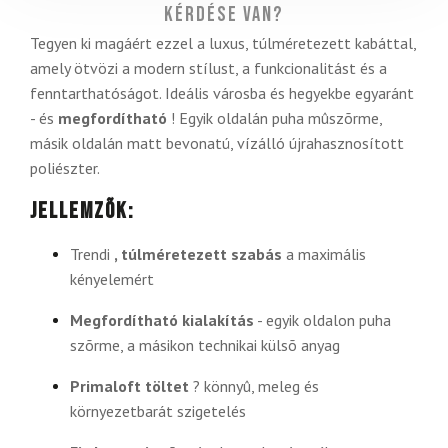
Kérdése van?
Tegyen ki magáért ezzel a luxus, túlméretezett kabáttal,
amely ötvözi a modern stílust, a funkcionalitást és a
fenntarthatóságot. Ideális városba és hegyekbe egyaránt
- és
megfordítható
! Egyik oldalán puha mûszõrme,
másik oldalán matt bevonatú, vízálló újrahasznosított
poliészter.
Jellemzõk:
Trendi
, túlméretezett szabás
a maximális
kényelemért
Megfordítható kialakítás
- egyik oldalon puha
szõrme, a másikon technikai külsõ anyag
Primaloft töltet
? könnyû, meleg és
környezetbarát szigetelés