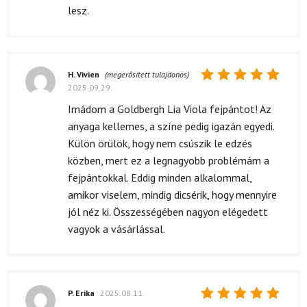
4
/ 5
lesz.
H. Vivien
(megerősített tulajdonos)
2025.09.29.
Értékelés:
5
/ 5
Imádom a Goldbergh Lia Viola fejpántot! Az
anyaga kellemes, a színe pedig igazán egyedi.
Külön örülök, hogy nem csúszik le edzés
közben, mert ez a legnagyobb problémám a
fejpántokkal. Eddig minden alkalommal,
amikor viselem, mindig dicsérik, hogy mennyire
jól néz ki. Összességében nagyon elégedett
vagyok a vásárlással.
P. Erika
2025.08.11.