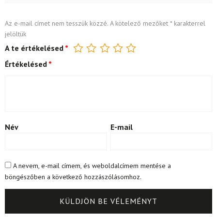
Az e-mail címet nem tesszük közzé.
A kötelező mezőket
*
karakterrel
jelöltük
A te értékelésed
*
Értékelésed
*
Név
E-mail
A nevem, e-mail címem, és weboldalcímem mentése a
böngészőben a következő hozzászólásomhoz.