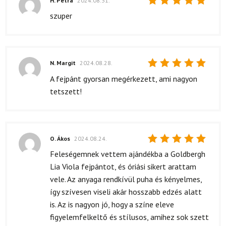
H. Petra
2024.08.31.
Értékelés:
szuper
5
/ 5
N. Margit
2024.08.28.
Értékelés:
A fejpánt gyorsan megérkezett, ami nagyon
5
/ 5
tetszett!
O. Ákos
2024.08.24.
Értékelés:
Feleségemnek vettem ajándékba a Goldbergh
5
/ 5
Lia Viola fejpántot, és óriási sikert arattam
vele. Az anyaga rendkívül puha és kényelmes,
így szívesen viseli akár hosszabb edzés alatt
is. Az is nagyon jó, hogy a színe eleve
figyelemfelkeltő és stílusos, amihez sok szett