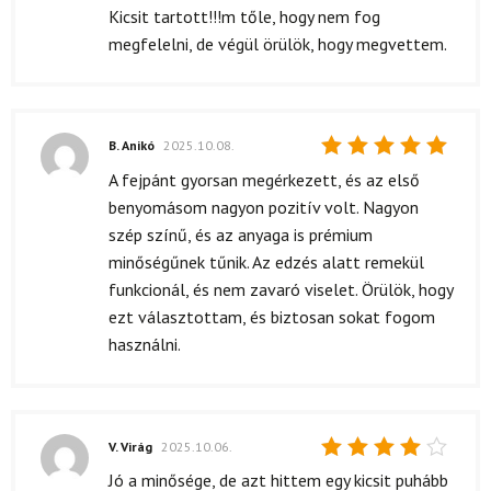
Kicsit tartott!!!m tőle, hogy nem fog
megfelelni, de végül örülök, hogy megvettem.
B. Anikó
2025.10.08.
Értékelés:
A fejpánt gyorsan megérkezett, és az első
5
/ 5
benyomásom nagyon pozitív volt. Nagyon
szép színű, és az anyaga is prémium
minőségűnek tűnik. Az edzés alatt remekül
funkcionál, és nem zavaró viselet. Örülök, hogy
ezt választottam, és biztosan sokat fogom
használni.
V. Virág
2025.10.06.
Értékelés:
Jó a minősége, de azt hittem egy kicsit puhább