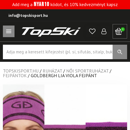
NYAR10
Add meg a
kódot, és 10% kedvezményt kapsz
info@topskisport.hu
0
Products
search
TOPSKISPORT.HU
/
RUHÁZAT
/
NŐI SPORTRUHÁZAT
/
FEJPÁNTOK
/
GOLDBERGH LIA VIOLA FEJPÁNT