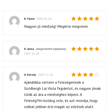
K. Fanni
2026.01.14.
Értékelés:
Nagyon jó minőség! Megérte megvenni.
5
/ 5
K. Anna
(megerősített tulajdonos)
2025.12.26.
Értékelés:
5
/ 5
A. Károly
2025.11.01.
Értékelés:
Ajándékba vettem a feleségemnek a
4
/ 5
Goldbergh Lia Viola fejpántot, és nagyon jónak
tűnik az ára a minőséghez képest. A
feleség!!!m boldog vele, és azt mondja, hogy
sokkal jobban érzi magát az edzések alatt.