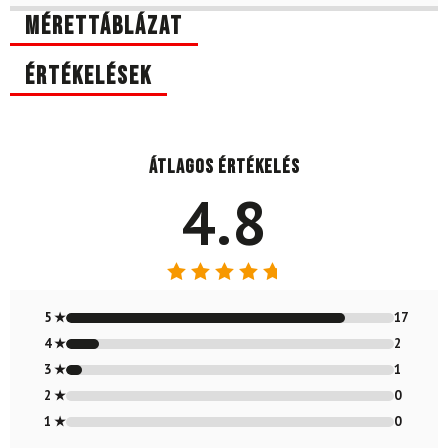
Mérettáblázat
Értékelések
Átlagos értékelés
4.8
Értékelés:
4.8
/ 5
5 ★
17
4 ★
2
3 ★
1
2 ★
0
1 ★
0