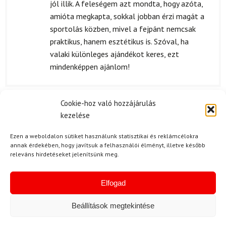
jól illik. A feleségem azt mondta, hogy azóta,
amióta megkapta, sokkal jobban érzi magát a
sportolás közben, mivel a fejpánt nemcsak
praktikus, hanem esztétikus is. Szóval, ha
valaki különleges ajándékot keres, ezt
mindenképpen ajánlom!
Cookie-hoz való hozzájárulás
M. Noémi
(megerősített tulajdonos)
kezelése
2024.08.16.
Értékelés:
5
/ 5
Ezen a weboldalon sütiket használunk statisztikai és reklámcélokra
A csomagolás igazán szép volt, tényleg
annak érdekében, hogy javítsuk a felhasználói élményt, illetve később
figyeltek a részletekre.
releváns hirdetéseket jelenítsünk meg.
Elfogad
M. Gabriella
2024.07.16.
Beállítások megtekintése
Értékelés:
A Goldbergh Lia Viola fejpánt minősége vegyes
3
/ 5