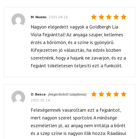
M. Noémi
2025.04.26.
Értékelés:
Nagyon elégedett vagyok a Goldbergh Lia
5
/ 5
Viola fejpánttal! Az anyaga szuper, kellemes
érzés a bőrömön, és a színe is gyönyörű.
Kifejezetten jó választás, ha edzés közben
szeretnénk, hogy a hajunk ne zavarjon, és ez a
fejpánt tökéletesen teljesíti ezt a funkciót.
O. Bence
(megerősített tulajdonos)
2025.02.24.
Értékelés:
5
/ 5
Feleségemnek vasaroltam ezt a fejpántot,
mert nagyon szeret sportolni. A minősége
eszméletlen jó, az anyag nem irritálja a bőrét
és a szep színe is nagyon illik hozza. Ráadásul