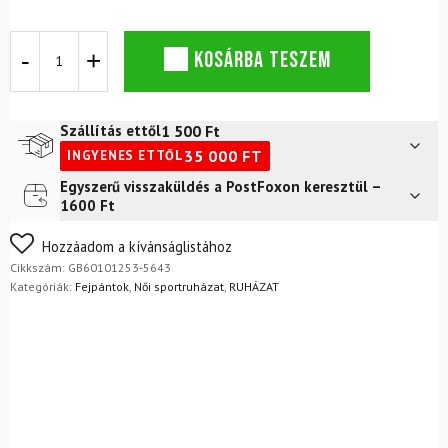
GOLDBERGH
KOSÁRBA TESZEM
Lia
Viola
fejpánt
mennyiség
1 500
Ft
Szállítás ettől
35 000
FT
INGYENES ETTŐL
Egyszerű visszaküldés a PostFoxon keresztül –
Futár a címre
2 400
Ft
1600 Ft
FoxPost
1 500
Ft
Nem biztos a választásában? Semmi gond – a terméket
Hozzáadom a kívánságlistához
egyszerűen visszaküldheti 14 napon belül, indoklás nélkül.
Cikkszám:
GB60101253-5643
Mik a visszaküldés feltételei?
Kategóriák:
Fejpántok
,
Női sportruházat
,
RUHÁZAT