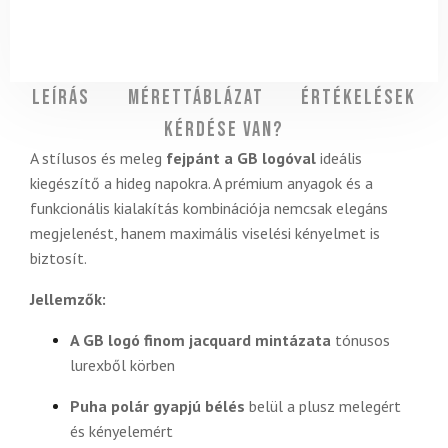
Leírás
Mérettáblázat
Értékelések
Kérdése van?
A stílusos és meleg
fejpánt a GB logóval
ideális
kiegészítő a hideg napokra. A prémium anyagok és a
funkcionális kialakítás kombinációja nemcsak elegáns
megjelenést, hanem maximális viselési kényelmet is
biztosít.
Jellemzők:
A GB logó finom jacquard mintázata
tónusos
lurexből körben
Puha polár gyapjú bélés
belül a plusz melegért
és kényelemért