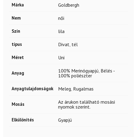
Márka
Goldbergh
Nem
női
Szín
lila
típus
Divat
,
tél
Méret
Uni
100% Merinógyapjú
,
Bélés -
Anyag
100% poliészter
Anyagtulajdonságok
Meleg
,
Rugalmas
Az árukon található mosási
Mosás
nyomok szerint.
Elkülönítés
Gyapjú