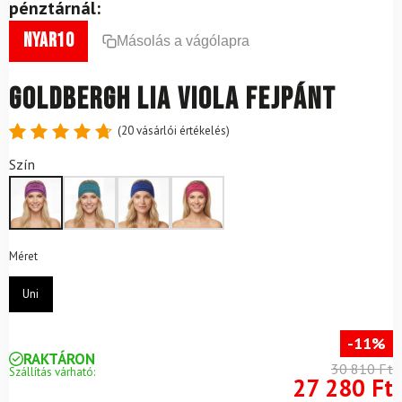
pénztárnál:
nyar10
Másolás a vágólapra
GOLDBERGH Lia Viola fejpánt
(
20
vásárlói értékelés)
Értékelés
20
Szín
4.8
az 5-
ből,
értékelés
alapján
Méret
Uni
-11%
RAKTÁRON
30 810 Ft
Szállítás várható:
27 280 Ft