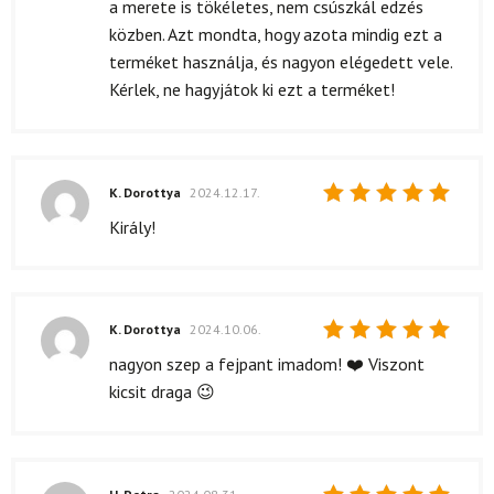
a merete is tökéletes, nem csúszkál edzés
közben. Azt mondta, hogy azota mindig ezt a
terméket használja, és nagyon elégedett vele.
Kérlek, ne hagyjátok ki ezt a terméket!
K. Dorottya
2024.12.17.
Értékelés:
Király!
5
/ 5
K. Dorottya
2024.10.06.
Értékelés:
nagyon szep a fejpant imadom! ❤️ Viszont
5
/ 5
kicsit draga 😉