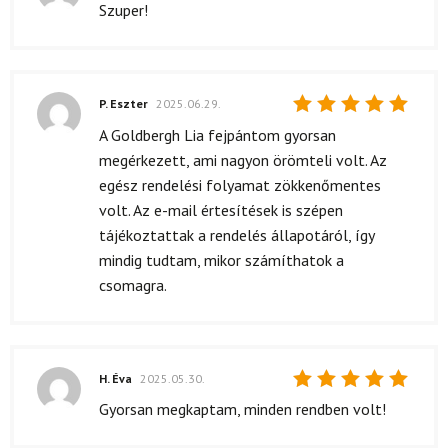
Értékelés:
Szuper!
5
/ 5
P. Eszter
2025.06.29.
Értékelés:
A Goldbergh Lia fejpántom gyorsan
5
/ 5
megérkezett, ami nagyon örömteli volt. Az
egész rendelési folyamat zökkenőmentes
volt. Az e-mail értesítések is szépen
tájékoztattak a rendelés állapotáról, így
mindig tudtam, mikor számíthatok a
csomagra.
H. Éva
2025.05.30.
Értékelés:
Gyorsan megkaptam, minden rendben volt!
5
/ 5