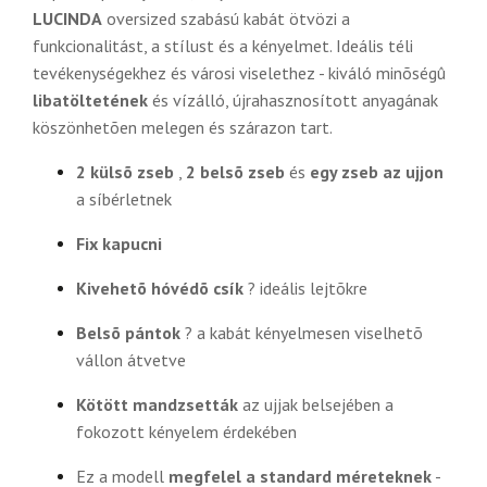
LUCINDA
oversized szabású kabát ötvözi a
funkcionalitást, a stílust és a kényelmet. Ideális téli
tevékenységekhez és városi viselethez - kiváló minõségû
libatöltetének
és vízálló, újrahasznosított anyagának
köszönhetõen melegen és szárazon tart.
2 külsõ zseb
,
2 belsõ zseb
és
egy zseb az ujjon
a síbérletnek
Fix kapucni
Kivehetõ hóvédõ csík
? ideális lejtõkre
Belsõ pántok
? a kabát kényelmesen viselhetõ
vállon átvetve
Kötött mandzsetták
az ujjak belsejében a
fokozott kényelem érdekében
Ez a modell
megfelel a standard méreteknek
-