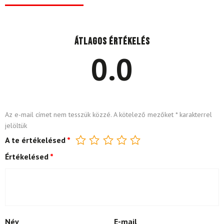
Átlagos értékelés
0.0
Az e-mail címet nem tesszük közzé.
A kötelező mezőket
*
karakterrel
jelöltük
A te értékelésed
*
Értékelésed
*
Név
E-mail