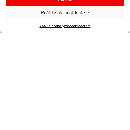
Beállítások megtekintése
Cookie-szabályzat
Adatvédelem
35-38
DYNAFIT
Zokni DYNAFIT Stay Fast
SK zöld/narancs
8 580 Ft
7 390 Ft
Raktáron