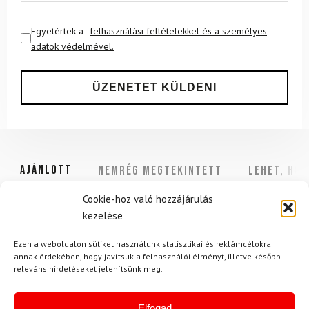
Egyetértek a
felhasználási feltételekkel és a személyes
adatok védelmével.
Ajánlott
NEMRÉG MEGTEKINTETT
Lehet, hog
Cookie-hoz való hozzájárulás
kezelése
-14%
Ezen a weboldalon sütiket használunk statisztikai és reklámcélokra
annak érdekében, hogy javítsuk a felhasználói élményt, illetve később
releváns hirdetéseket jelenítsünk meg.
Elfogad