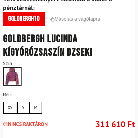
pénztárnál:
goldbergh10
Másolás a vágólapra
GOLDBERGH Lucinda
kígyórózsaszín dzseki
Szín
Méret
XS
S
M
311 610
Ft
NINCS RAKTÁRON