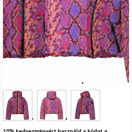
10% kedvezményért használd a kódot a