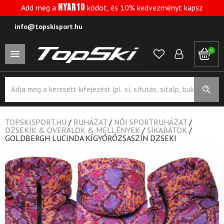
NYAR10
Add meg a
kódot, és 10% kedvezményt kapsz
info@topskisport.hu
0
Products
search
TOPSKISPORT.HU
/
RUHÁZAT
/
NŐI SPORTRUHÁZAT
/
DZSEKIK & OVERÁLOK & MELLÉNYEK
/
SÍKABÁTOK
/
GOLDBERGH LUCINDA KÍGYÓRÓZSASZÍN DZSEKI