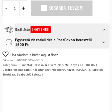
GOLDBERGH
KOSÁRBA TESZEM
Lucinda
kígyórózsaszín
dzseki
mennyiség
Szállítás
INGYENES
Egyszerű visszaküldés a PostFoxon keresztül –
Futár a címre
Ingyenes
1600 Ft
FoxPost
Ingyenes
Nem biztos a választásában? Semmi gond – a terméket
Hozzáadom a kívánságlistához
egyszerűen visszaküldheti 14 napon belül, indoklás nélkül.
Cikkszám:
GB02810254-0013
Mik a visszaküldés feltételei?
Kategóriák:
Síkabátok
,
Dzsekik & Overálok & Mellények
,
GOLDBERGH
,
Goldbergh síkabátok
,
Női síruházat
,
Női sportruházat
,
RUHÁZAT
,
Síkabátok
,
Síruházat
,
Szabadidő kabátok