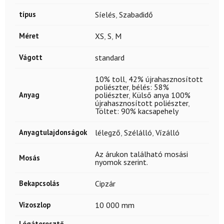
típus
Síelés
,
Szabadidő
Méret
XS
,
S
,
M
Vágott
standard
10% toll
,
42% újrahasznosított
poliészter
,
bélés: 58%
Anyag
poliészter
,
Külső anya 100%
újrahasznosított poliészter
,
Töltet: 90% kacsapehely
Anyagtulajdonságok
lélegző
,
Szélálló
,
Vízálló
Az árukon található mosási
Mosás
nyomok szerint.
Bekapcsolás
Cipzár
Vízoszlop
10 000 mm
Légáteresztő