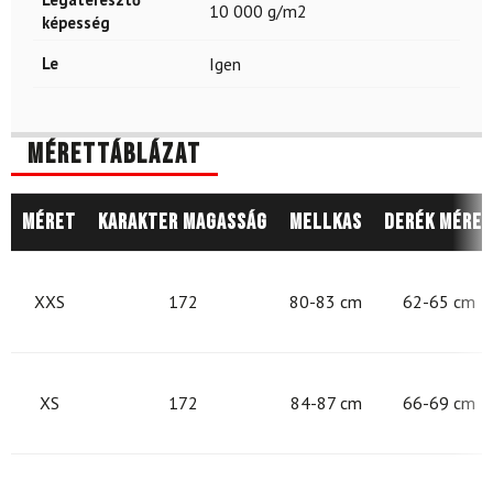
10 000 g/m2
képesség
Le
Igen
Mérettáblázat
Méret
Karakter magasság
Mellkas
Derék méret
XXS
172
80-83 cm
62-65 cm
XS
172
84-87 cm
66-69 cm