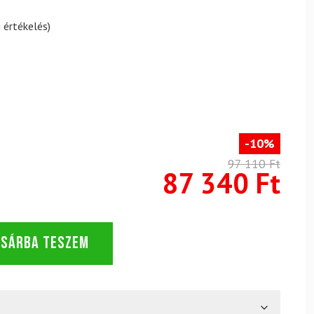
 értékelés)
-10%
97 110 Ft
87 340 Ft
OSÁRBA TESZEM