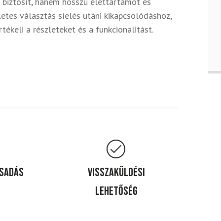
biztosít, hanem hosszú élettartamot és
letes választás síelés utáni kikapcsolódáshoz,
ékeli a részleteket és a funkcionalitást.
csadás
Visszaküldési
lehetőség