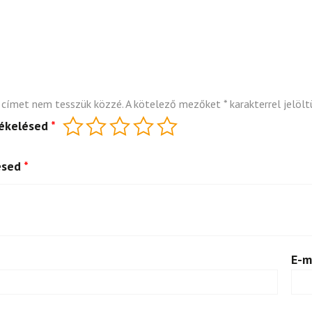
 címet nem tesszük közzé.
A kötelező mezőket
*
karakterrel jelölt
tékelésed
*
ésed
*
E-m