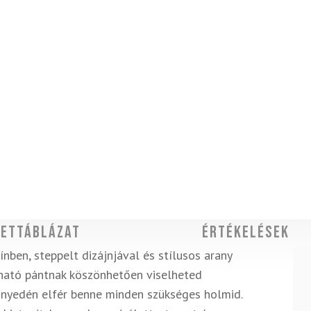
ettáblázat
Értékelések
nben, steppelt dizájnjával és stílusos arany
ítható pántnak köszönhetően viselheted
nnyedén elfér benne minden szükséges holmid.