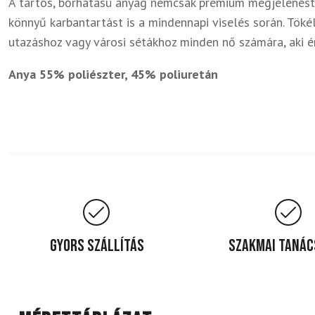
A tartós, bőrhatású anyag nemcsak prémium megjelenést 
könnyű karbantartást is a mindennapi viselés során. Töké
utazáshoz vagy városi sétákhoz minden nő számára, aki ért
Anya 55% poliészter, 45% poliuretán
Gyors szállítás
Szakmai taná