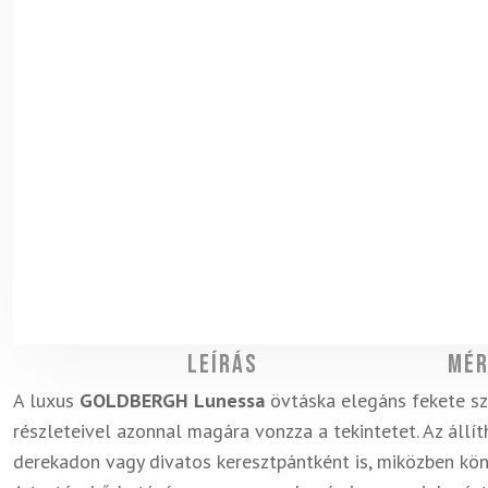
Leírás
Mér
A luxus
GOLDBERGH Lunessa
övtáska elegáns fekete szí
részleteivel azonnal magára vonzza a tekintetet. Az áll
derekadon vagy divatos keresztpántként is, miközben kö