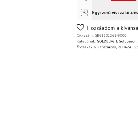
Egyszerű visszaküldé
Futár a címre
Ingyenes
FoxPost
Ingyenes
Nem biztos a választásában
Hozzáadom a kívánsá
napon belül, indoklás nélkül
Cikkszám:
GB61602261-9000
Kategóriák:
GOLDBERGH
,
Goldbergh t
Övtáskák & Pénztárcák
,
RUHÁZAT
,
Sp