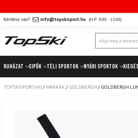
Kérdése van?
info@topskisport.hu
(
H-P: 9:00 - 15:00
)
Products
search
RUHÁZAT
Cipők
TÉLI SPORTOK
NYÁRI SPORTOK
KIEGÉ
TOPSKISPORT.HU
/
MÁRKÁK
/
GOLDBERGH
/
GOLDBERGH LUN