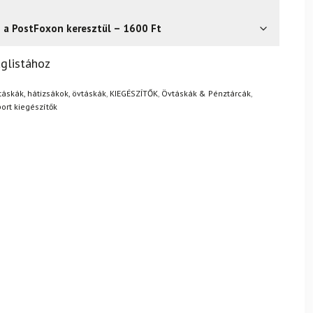
s a PostFoxon keresztül – 1600 Ft
? Semmi gond – a terméket egyszerűen visszaküldheti 14
glistához
.
Mik a visszaküldés feltételei?
áskák, hátizsákok, övtáskák
,
KIEGÉSZÍTŐK
,
Övtáskák & Pénztárcák
,
ort kiegészítők