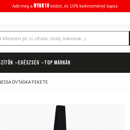
NYAR10
Add meg a
kódot, és 10% kedvezményt kapsz
SZÍTŐK
EGÉSZSÉG
Top márkák
ESSA ÖVTÁSKA FEKETE