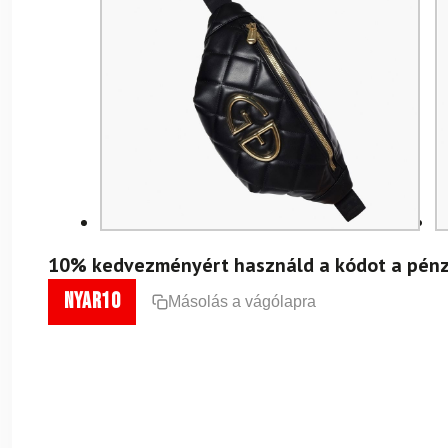
10% kedvezményért használd a kódot a pénz
nyar10
Másolás a vágólapra