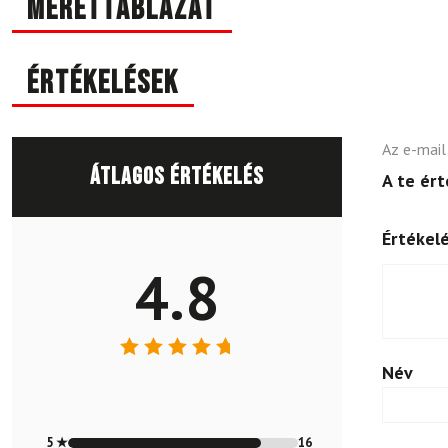
Mérettáblázat
Értékelések
Az e-mail
Átlagos értékelés
A te ér
Értékel
4.8
Név
Értékelés:
4.79
/ 5
5 ★
16