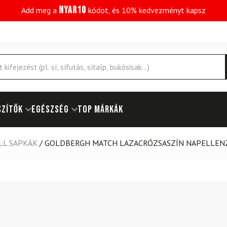
NYAR10
Add meg a
kódot, és 10% kedvezményt kapsz
SZÍTŐK
EGÉSZSÉG
Top márkák
LL SAPKÁK
/
GOLDBERGH MATCH LAZACRÓZSASZÍN NAPELLEN