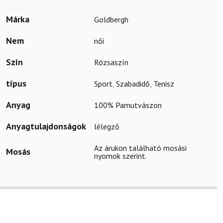
Márka
Goldbergh
Nem
női
Szín
Rózsaszín
típus
Sport
,
Szabadidő
,
Tenisz
Anyag
100% Pamutvászon
Anyagtulajdonságok
lélegző
Az árukon található mosási
Mosás
nyomok szerint.