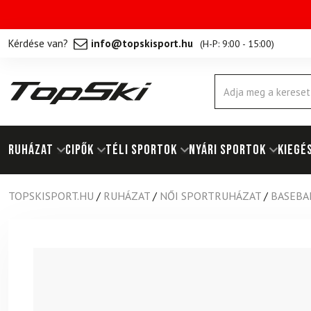
Kérdése van?
info@topskisport.hu
(
H-P: 9:00 - 15:00
)
Products
search
RUHÁZAT
Cipők
TÉLI SPORTOK
NYÁRI SPORTOK
KIEGÉ
TOPSKISPORT.HU
/
RUHÁZAT
/
NŐI SPORTRUHÁZAT
/
BASEBA