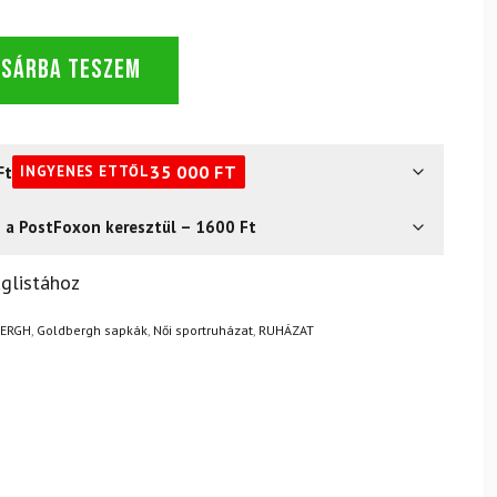
OSÁRBA TESZEM
Ft
35 000
FT
INGYENES ETTŐL
s a PostFoxon keresztül – 1600 Ft
? Semmi gond – a terméket egyszerűen visszaküldheti 14
glistához
.
Mik a visszaküldés feltételei?
ERGH
,
Goldbergh sapkák
,
Női sportruházat
,
RUHÁZAT