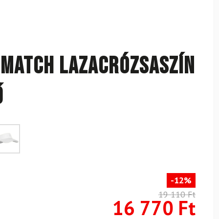
 Match lazacrózsaszín
ő
-12%
19 110 Ft
16 770 Ft