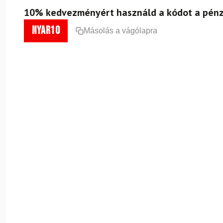
10% kedvezményért használd a kódot a pénz
nyar10
Másolás a vágólapra