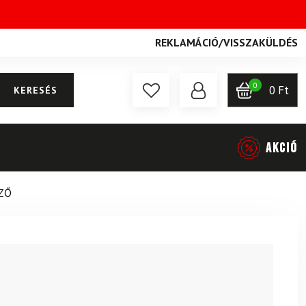
REKLAMÁCIÓ
/
VISSZAKÜLDÉS
0
0
Ft
KERESÉS
AKCIÓ
ZŐ