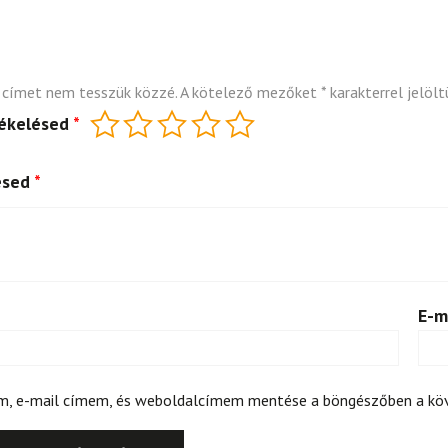
 címet nem tesszük közzé.
A kötelező mezőket
*
karakterrel jelölt
tékelésed
*
ésed
*
E-m
m, e-mail címem, és weboldalcímem mentése a böngészőben a k