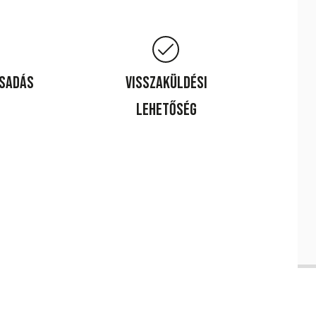
csadás
Visszaküldési
lehetőség