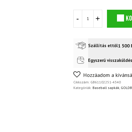
GOLDBERGH
K
Match
lazacrózsaszín
napellenző
mennyiség
1 500
Szállítás ettől
Egyszerű visszaküldé
Futár a címre
2 400
Ft
FoxPost
1 500
Ft
Nem biztos a választásában
Hozzáadom a kívánsá
napon belül, indoklás nélkül
Cikkszám:
GB61102251-4340
Kategóriák:
Baseball sapkák
,
GOLDB