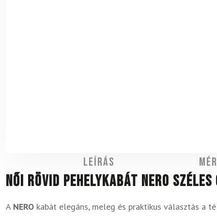
Leírás
Mér
Női rövid pehelykabát NERO széles
A
NERO
kabát elegáns, meleg és praktikus választás a tél