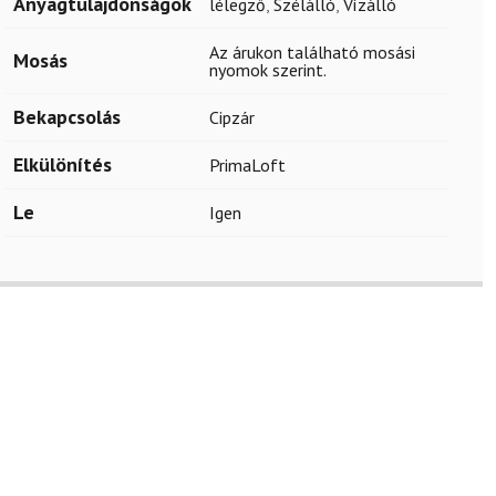
Anyagtulajdonságok
lélegző
,
Szélálló
,
Vízálló
Az árukon található mosási
Mosás
nyomok szerint.
Bekapcsolás
Cipzár
Elkülönítés
PrimaLoft
Le
Igen