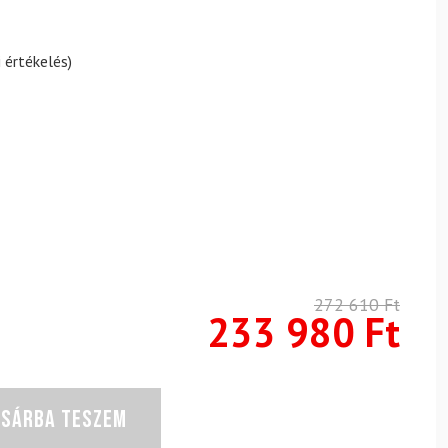
 értékelés)
272 610
Ft
233 980
Ft
OSÁRBA TESZEM