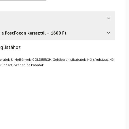
s a PostFoxon keresztül – 1600 Ft
? Semmi gond – a terméket egyszerűen visszaküldheti 14
glistához
.
Mik a visszaküldés feltételei?
erálok & Mellények
,
GOLDBERGH
,
Goldbergh síkabátok
,
Női síruházat
,
Női
íruházat
,
Szabadidő kabátok