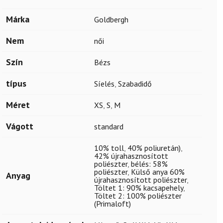
Márka
Goldbergh
Nem
női
Szín
Bézs
típus
Síelés
,
Szabadidő
Méret
XS
,
S
,
M
Vágott
standard
10% toll
,
40% poliuretán)
,
42% újrahasznosított
poliészter
,
bélés: 58%
poliészter
,
Külső anya 60%
Anyag
újrahasznosított poliészter
,
Töltet 1: 90% kacsapehely
,
Töltet 2: 100% poliészter
(Primaloft)