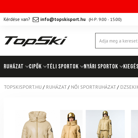
Kérdése van?
info@topskisport.hu
(
H-P: 9:00 - 15:00
)
Products
search
RUHÁZAT
Cipők
TÉLI SPORTOK
NYÁRI SPORTOK
KIEGÉ
TOPSKISPORT.HU
/
RUHÁZAT
/
NŐI SPORTRUHÁZAT
/
DZSEKI