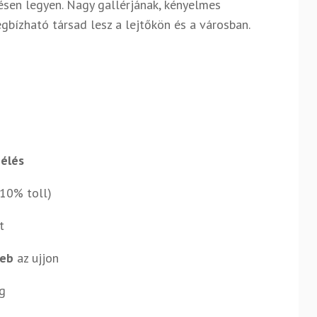
sen legyen. Nagy gallérjának, kényelmes
gbízható társad lesz a lejtőkön és a városban.
bélés
10% toll)
t
seb
az ujjon
g