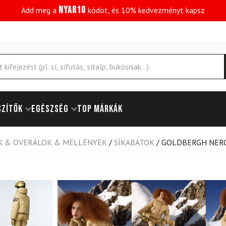
NYAR10
Add meg a
kódot, és 10% kedvezményt kapsz
SZÍTŐK
EGÉSZSÉG
Top márkák
K & OVERÁLOK & MELLÉNYEK
/
SÍKABÁTOK
/
GOLDBERGH NERO