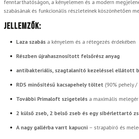
fenntarthatóságon, a kényelemen és a modern megjelené
szabásának és funkcionális részleteinek köszönhetően me
Jellemzők:
Laza szabás
a kényelem és a rétegezés érdekében
Részben újrahasznosított felsőrész anyag
antibakteriális, szagtalanító kezeléssel ellátott 
RDS minősítésű kacsapehely töltet
(90% pehely / 
További Primaloft szigetelés
a maximális melegér
2 külső zseb, 2 belső zseb és egy síbérlettartó z
A nagy gallérba varrt kapucni
– strapabíró és mele