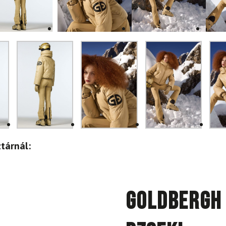
tárnál:
GOLDBERGH