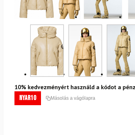
10% kedvezményért használd a kódot a pénz
nyar10
Másolás a vágólapra