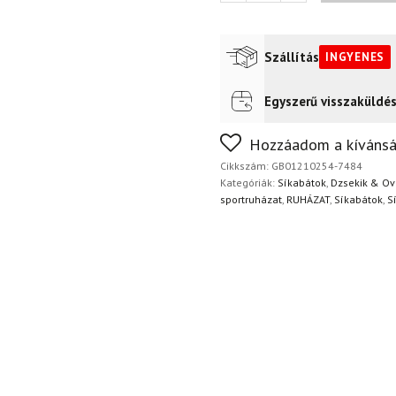
dzseki
mennyiség
Szállítás
INGYENES
Egyszerű visszaküldé
Futár a címre
Ingyenes
FoxPost
Ingyenes
Nem biztos a választásában
Hozzáadom a kívánsá
napon belül, indoklás nélkül
Cikkszám:
GB01210254-7484
Kategóriák:
Síkabátok
,
Dzsekik & Ov
sportruházat
,
RUHÁZAT
,
Síkabátok
,
S