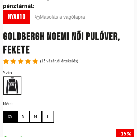
pénztárnál:
nyar10
Másolás a vágólapra
GOLDBERGH Noemi női pulóver,
fekete
(
13
vásárlói értékelés)
Értékelés
13
Szín
4.85
az
5-ből,
értékelés
alapján
Méret
XS
S
M
L
-15%