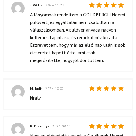
J. Viktor
2024.11.28.
Értékelés:
A lányomnak rendeltem a GOLDBERGH Noemi
5
/ 5
pulóvert, és egyáltalán nem csalódtam a
választásomban. A pulóver anyaga nagyon
kellemes tapintású, és remekül néz ki rajta.
Észrevettem, hogy már az első nap után is sok
dicséretet kapott érte, ami csak
megerősítette, hogy jól döntöttem.
M. Judit
2024.10.02.
Értékelés:
király
5
/ 5
K. Dorottya
2024.08.12.
Értékelés:
Nagyon elégedett vagyok a Goldbergh Noemi