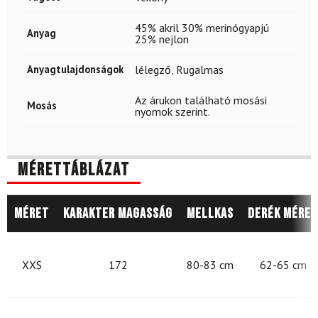
45% akril 30% merinógyapjú
Anyag
25% nejlon
Anyagtulajdonságok
lélegző
,
Rugalmas
Az árukon található mosási
Mosás
nyomok szerint.
Mérettáblázat
Méret
Karakter magasság
Mellkas
Derék méret
XXS
172
80-83 cm
62-65 cm