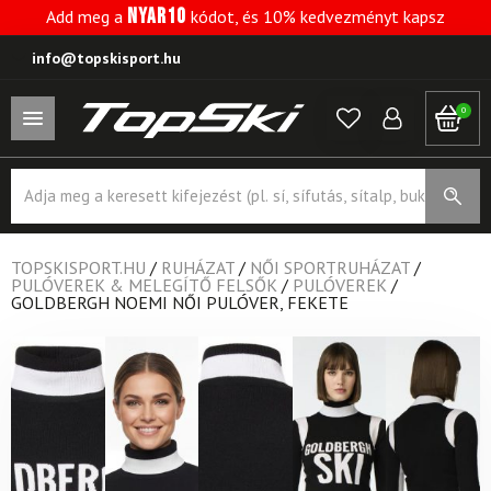
NYAR10
Add meg a
kódot, és 10% kedvezményt kapsz
info@topskisport.hu
0
Products
search
TOPSKISPORT.HU
/
RUHÁZAT
/
NŐI SPORTRUHÁZAT
/
PULÓVEREK & MELEGÍTŐ FELSŐK
/
PULÓVEREK
/
GOLDBERGH NOEMI NŐI PULÓVER, FEKETE