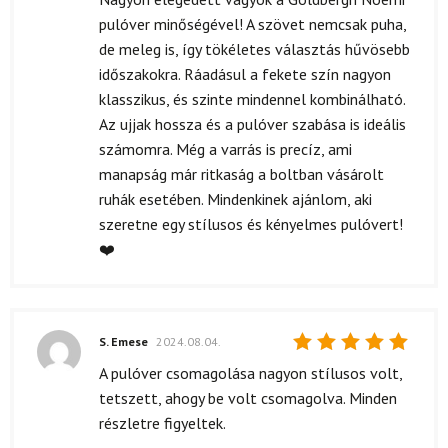
5
/ 5
pulóver minőségével! A szövet nemcsak puha,
de meleg is, így tökéletes választás hűvösebb
időszakokra. Ráadásul a fekete szín nagyon
klasszikus, és szinte mindennel kombinálható.
Az ujjak hossza és a pulóver szabása is ideális
számomra. Még a varrás is precíz, ami
manapság már ritkaság a boltban vásárolt
ruhák esetében. Mindenkinek ajánlom, aki
szeretne egy stílusos és kényelmes pulóvert!
❤️
S. Emese
2024.08.04.
Értékelés:
A pulóver csomagolása nagyon stílusos volt,
5
/ 5
tetszett, ahogy be volt csomagolva. Minden
részletre figyeltek.