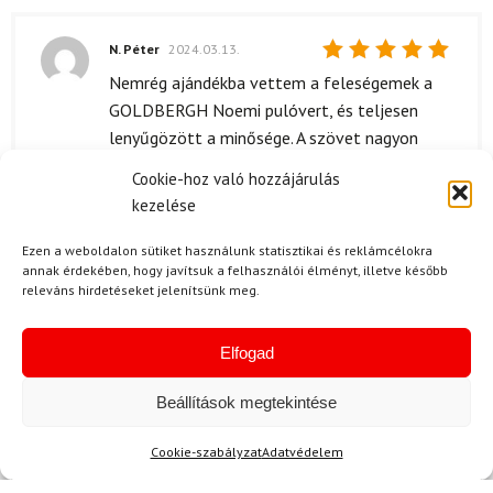
N. Péter
2024.03.13.
Értékelés:
Nemrég ajándékba vettem a feleségemek a
5
/ 5
GOLDBERGH Noemi pulóvert, és teljesen
lenyűgözött a minősége. A szövet nagyon
puha, és úgy tűnik, hogy jól tartja az alakját.
Cookie-hoz való hozzájárulás
Nagyon elégedett vele, és azt mondta, hogy
kezelése
kényelmesebb, mint a többi pulóvere, amit
eddig próbált.
Ezen a weboldalon sütiket használunk statisztikai és reklámcélokra
annak érdekében, hogy javítsuk a felhasználói élményt, illetve később
releváns hirdetéseket jelenítsünk meg.
Kérdése van?
Elfogad
Beállítások megtekintése
Cookie-szabályzat
Adatvédelem