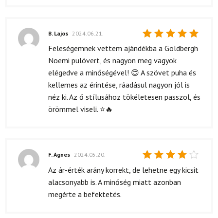
B. Lajos
2024.06.21.
Értékelés:
Feleségemnek vettem ajándékba a Goldbergh
5
/ 5
Noemi pulóvert, és nagyon meg vagyok
elégedve a minőségével! 😊 A szövet puha és
kellemes az érintése, ráadásul nagyon jól is
néz ki. Az ő stílusához tökéletesen passzol, és
örömmel viseli. ⭐️🔥
F. Ágnes
2024.05.20.
Értékelés:
Az ár-érték arány korrekt, de lehetne egy kicsit
4
/ 5
alacsonyabb is. A minőség miatt azonban
megérte a befektetés.