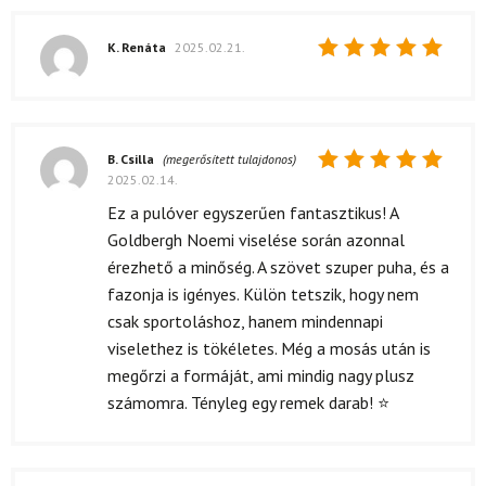
K. Renáta
2025.02.21.
Értékelés:
5
/ 5
B. Csilla
(megerősített tulajdonos)
2025.02.14.
Értékelés:
5
/ 5
Ez a pulóver egyszerűen fantasztikus! A
Goldbergh Noemi viselése során azonnal
érezhető a minőség. A szövet szuper puha, és a
fazonja is igényes. Külön tetszik, hogy nem
csak sportoláshoz, hanem mindennapi
viselethez is tökéletes. Még a mosás után is
megőrzi a formáját, ami mindig nagy plusz
számomra. Tényleg egy remek darab! ⭐