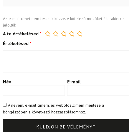
Az e-mail címet nem tesszük közzé.
A kötelező mezőket
*
karakterrel
jelöltük
A te értékelésed
*
Értékelésed
*
Név
E-mail
A nevem, e-mail címem, és weboldalcímem mentése a
böngészőben a következő hozzászólásomhoz.