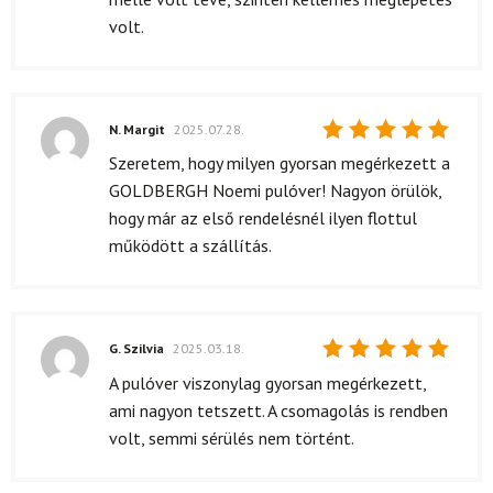
volt.
N. Margit
2025.07.28.
Értékelés:
Szeretem, hogy milyen gyorsan megérkezett a
5
/ 5
GOLDBERGH Noemi pulóver! Nagyon örülök,
hogy már az első rendelésnél ilyen flottul
működött a szállítás.
G. Szilvia
2025.03.18.
Értékelés:
A pulóver viszonylag gyorsan megérkezett,
5
/ 5
ami nagyon tetszett. A csomagolás is rendben
volt, semmi sérülés nem történt.