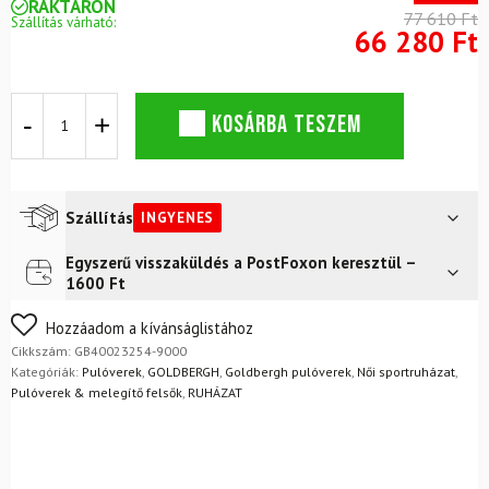
RAKTÁRON
77 610 Ft
Szállítás várható:
66 280 Ft
GOLDBERGH
KOSÁRBA TESZEM
Noemi
női
pulóver,
fekete
mennyiség
Szállítás
INGYENES
Egyszerű visszaküldés a PostFoxon keresztül –
Futár a címre
Ingyenes
1600 Ft
FoxPost
Ingyenes
Nem biztos a választásában? Semmi gond – a terméket
Hozzáadom a kívánságlistához
egyszerűen visszaküldheti 14 napon belül, indoklás nélkül.
Cikkszám:
GB40023254-9000
Mik a visszaküldés feltételei?
Kategóriák:
Pulóverek
,
GOLDBERGH
,
Goldbergh pulóverek
,
Női sportruházat
,
Pulóverek & melegítő felsők
,
RUHÁZAT