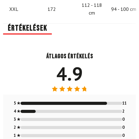
112 - 118
XXL
172
94 - 100 cm
cm
Értékelések
Átlagos értékelés
4.9
Értékelés:
4.85
/ 5
5 ★
11
4 ★
2
3 ★
0
2 ★
0
1 ★
0