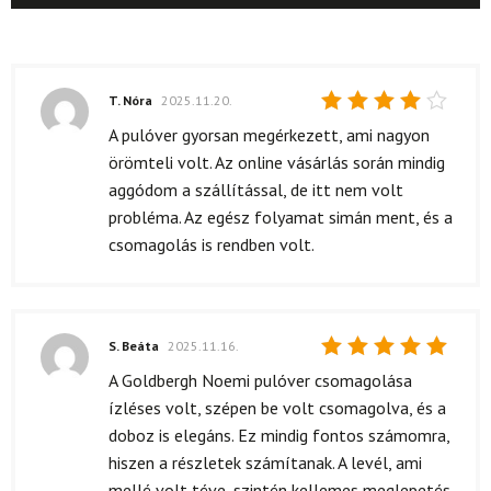
T. Nóra
2025.11.20.
Értékelés:
A pulóver gyorsan megérkezett, ami nagyon
4
/ 5
örömteli volt. Az online vásárlás során mindig
aggódom a szállítással, de itt nem volt
probléma. Az egész folyamat simán ment, és a
csomagolás is rendben volt.
S. Beáta
2025.11.16.
Értékelés:
A Goldbergh Noemi pulóver csomagolása
5
/ 5
ízléses volt, szépen be volt csomagolva, és a
doboz is elegáns. Ez mindig fontos számomra,
hiszen a részletek számítanak. A levél, ami
mellé volt téve, szintén kellemes meglepetés