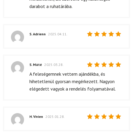
darabot a ruhatárába.
S. Adrienn
2025.04.11.
Értékelés:
5
/ 5
S. Máté
2025.03.28.
Értékelés:
A feleségemnek vettem ajándékba, és
5
/ 5
hihetetlenül gyorsan megérkezett. Nagyon
elégedett vagyok a rendelés folyamatával.
H. Vivien
2025.01.28.
Értékelés:
5
/ 5