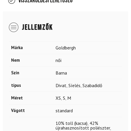
Visszaküldési lehetőség
JELLEMZŐK
Márka
Goldbergh
Nem
női
Szín
Barna
típus
Divat
,
Síelés
,
Szabadidő
Méret
XS
,
S
,
M
Vágott
standard
10% toll (kacsa)
,
42%
újrahasznosított poliészter
,