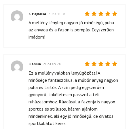
S. Hajnalka
2024.10.30.
Értékelés:
A mellény tényleg nagyon jó minőségű, puha
5
/ 5
az anyaga és a fazon is pompás. Egyszerűen
imádom!
B. Csilla
2024.09.20.
Értékelés:
Ez a mellény valóban lenyűgözött! A
5
/ 5
minősége fantasztikus, a műbőr anyag nagyon
puha és tartós. A szín pedig egyszerűen
gyönyörű, tökéletesen passzol a téli
ruházatomhoz. Ráadásul a fazonja is nagyon
sportos és stílusos, bátran ajánlom
mindenkinek, aki egy jó minőségű, de divatos
sportkabátot keres.