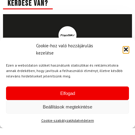
Kérdése van?
Cookie-hoz való hozzájárulás
Kérdése van?
kezelése
info@topskisport.hu
Ezen a weboldalon sütiket használunk statisztikai és reklámcélokra
annak érdekében, hogy javítsuk a felhasználói élményt, illetve később
releváns hirdetéseket jelenítsünk meg.
Elfogad
Név
Beállítások megtekintése
E-mail
Cookie-szabályzat
Adatvédelem