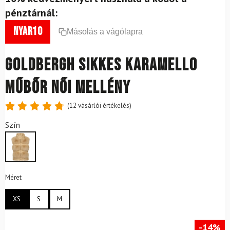
pénztárnál:
nyar10
Másolás a vágólapra
GOLDBERGH Sikkes Karamello
Műbőr Női Mellény
(
12
vásárlói értékelés)
Értékelés
12
Szín
4.83
az
5-ből,
értékelés
alapján
Méret
XS
S
M
-14%