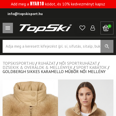
NYAR10
Add meg a
kódot, és 10% kedvezményt kapsz
info@topskisport.hu
0
Products
search
TOPSKISPORT.HU
/
RUHÁZAT
/
NŐI SPORTRUHÁZAT
/
DZSEKIK & OVERÁLOK & MELLÉNYEK
/
SPORT KABÁTOK
/
GOLDBERGH SIKKES KARAMELLO MŰBŐR NŐI MELLÉNY