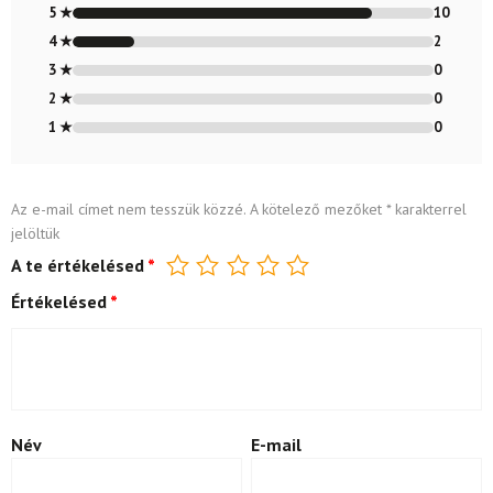
4.83
/ 5
5 ★
10
4 ★
2
3 ★
0
2 ★
0
1 ★
0
Az e-mail címet nem tesszük közzé.
A kötelező mezőket
*
karakterrel
jelöltük
A te értékelésed
*
Értékelésed
*
Név
E-mail