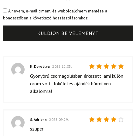
A nevem, e-mail címem, és weboldalcímem mentése a
böngészőben a következő hozzászólásomhoz.
K. Dorottya
2025.12.05.
Értékelés:
Gyönyörű csomagolásban érkezett, ami külön
5
/ 5
öröm volt. Tökéletes ajándék bármilyen
alkalomra!
S. Adrienn
2025.09.29.
Értékelés:
szuper
4
/ 5