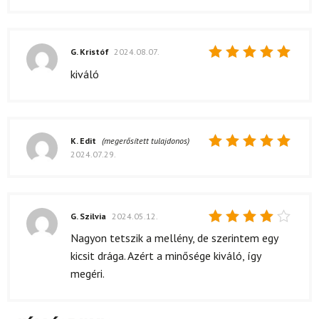
G. Kristóf
2024.08.07.
Értékelés:
kiváló
5
/ 5
K. Edit
(megerősített tulajdonos)
2024.07.29.
Értékelés:
5
/ 5
G. Szilvia
2024.05.12.
Értékelés:
Nagyon tetszik a mellény, de szerintem egy
4
/ 5
kicsit drága. Azért a minősége kiváló, így
megéri.