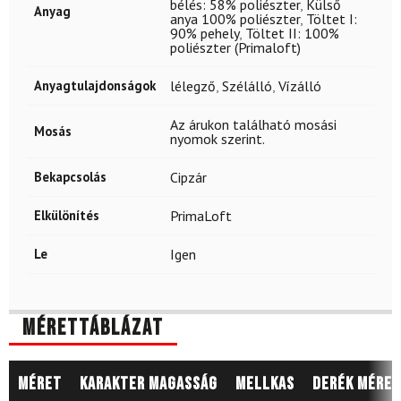
bélés: 58% poliészter
,
Külső
Anyag
anya 100% poliészter
,
Töltet I:
90% pehely
,
Töltet II: 100%
poliészter (Primaloft)
Anyagtulajdonságok
lélegző
,
Szélálló
,
Vízálló
Az árukon található mosási
Mosás
nyomok szerint.
Bekapcsolás
Cipzár
Elkülönítés
PrimaLoft
Le
Igen
Mérettáblázat
Méret
Karakter magasság
Mellkas
Derék méret