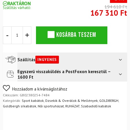
RAKTÁRON
194 610 Ft
Szállítás várható:
167 310 Ft
GOLDBERGH
KOSÁRBA TESZEM
Sikkes
Karamello
Műbőr
Női
Mellény
Szállítás
INGYENES
mennyiség
Egyszerű visszaküldés a PostFoxon keresztül –
Futár a címre
Ingyenes
1600 Ft
FoxPost
Ingyenes
Nem biztos a választásában? Semmi gond – a terméket
Hozzáadom a kívánságlistához
egyszerűen visszaküldheti 14 napon belül, indoklás nélkül.
Cikkszám:
GB02380254-7484
Mik a visszaküldés feltételei?
Kategóriák:
Sport kabátok
,
Dzsekik & Overálok & Mellények
,
GOLDBERGH
,
Goldbergh síkabátok
,
Női sportruházat
,
RUHÁZAT
,
Szabadidő kabátok