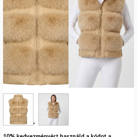
10% kedvezményért használd a kódot a