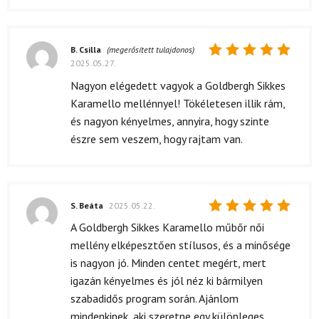
B. Csilla
(megerősített tulajdonos)
2025.05.27.
Értékelés:
5
/ 5
Nagyon elégedett vagyok a Goldbergh Sikkes
Karamello mellénnyel! Tökéletesen illik rám,
és nagyon kényelmes, annyira, hogy szinte
észre sem veszem, hogy rajtam van.
S. Beáta
2025.05.22.
Értékelés:
A Goldbergh Sikkes Karamello műbőr női
5
/ 5
mellény elképesztően stílusos, és a minősége
is nagyon jó. Minden centet megért, mert
igazán kényelmes és jól néz ki bármilyen
szabadidős program során. Ajánlom
mindenkinek, aki szeretne egy különleges